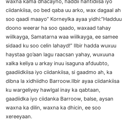
waxna kama dhacayno, haddii hantidiisa iyo
ciidankiisa, oo bed qaba uu arko, wax dagaal ah
soo qaadi maayo” Korneylka ayaa yidhi:“Hadduu
doono weerar ha soo qaado, waxaad tahay
wiilkayga, Samatarna waa wiilkayga, ee samee
sidaad ku soo celin lahayd!” Ilbir hadda wuxuu
haystaa go’aan lagu raacsan yahay, wuxuuna
xalka keliya u arkay inuu isaguna afduubto,
gaadiidkiisa iyo ciidankiisa, si gaadmo ah, ka
dibna la xidhiidho Barroow.Ilbir ayaa ciidankiisa
ku wargeliyey hawlgal inay ka qabtaan,
gaadiidka iyo ciidanka Barroow, balse, aysan
waxna ka dilin, waxna ka dhicin, ee soo
xereeyaan.