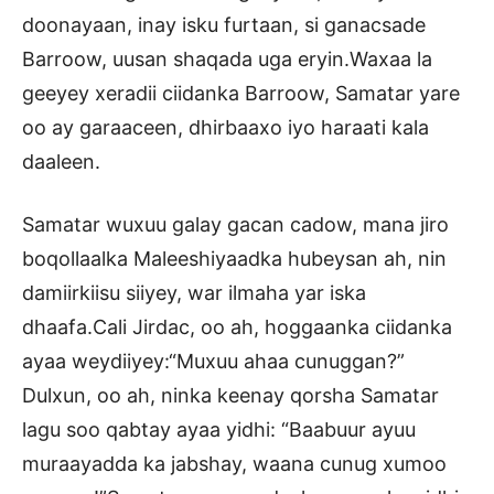
doonayaan, inay isku furtaan, si ganacsade
Barroow, uusan shaqada uga eryin.Waxaa la
geeyey xeradii ciidanka Barroow, Samatar yare
oo ay garaaceen, dhirbaaxo iyo haraati kala
daaleen.
Samatar wuxuu galay gacan cadow, mana jiro
boqollaalka Maleeshiyaadka hubeysan ah, nin
damiirkiisu siiyey, war ilmaha yar iska
dhaafa.Cali Jirdac, oo ah, hoggaanka ciidanka
ayaa weydiiyey:“Muxuu ahaa cunuggan?”
Dulxun, oo ah, ninka keenay qorsha Samatar
lagu soo qabtay ayaa yidhi: “Baabuur ayuu
muraayadda ka jabshay, waana cunug xumoo