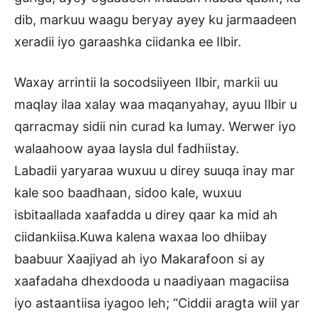
dib, markuu waagu beryay ayey ku jarmaadeen
xeradii iyo garaashka ciidanka ee Ilbir.
Waxay arrintii la socodsiiyeen Ilbir, markii uu
maqlay ilaa xalay waa maqanyahay, ayuu Ilbir u
qarracmay sidii nin curad ka lumay. Werwer iyo
walaahoow ayaa laysla dul fadhiistay.
Labadii yaryaraa wuxuu u direy suuqa inay mar
kale soo baadhaan, sidoo kale, wuxuu
isbitaallada xaafadda u direy qaar ka mid ah
ciidankiisa.Kuwa kalena waxaa loo dhiibay
baabuur Xaajiyad ah iyo Makarafoon si ay
xaafadaha dhexdooda u naadiyaan magaciisa
iyo astaantiisa iyagoo leh; “Ciddii aragta wiil yar