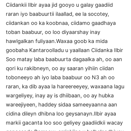
Ciidankii Ilbir ayaa jid gooyo u galay gaadiid
raran iyo baabuurtii ilaallad, ee la socotey,
ciidankan oo ka koobnaa, ciidamo gaadhaya
toban baabuur, oo loo diyaarshay inay
hawlgalkan fuliyaan.Waxaa goob ka mida
goobaha Kantaroolladu u yaallaan Ciidanka Ilbir
Soo matay laba baabuurta dagaalka ah, oo aan
qori ku rakibneyn, oo ay saaran yihiin ciidan
toboneeyo ah iyo laba baabuur oo N3 ah oo
raran, ka dib ayaa la hareereeyey, waxaana lagu
wargeliyey, inay ay is dhiibaan, oo ay hubka
wareejiyeen, haddey sidaa sameeyaanna aan
cidina dileyn dhibna loo geysanayn.Ilbir ayaa
markii gacanta loo soo geliyey gaadiidkii wacay