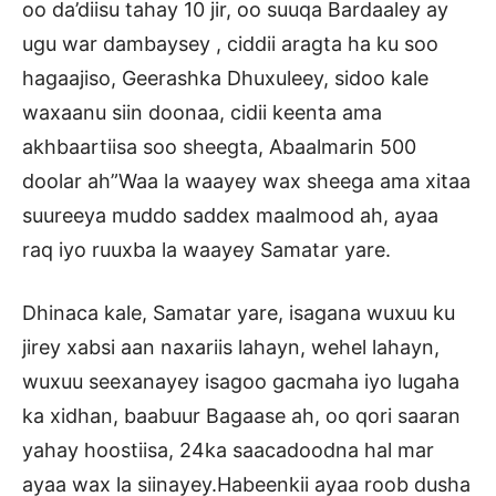
oo da’diisu tahay 10 jir, oo suuqa Bardaaley ay
ugu war dambaysey , ciddii aragta ha ku soo
hagaajiso, Geerashka Dhuxuleey, sidoo kale
waxaanu siin doonaa, cidii keenta ama
akhbaartiisa soo sheegta, Abaalmarin 500
doolar ah”Waa la waayey wax sheega ama xitaa
suureeya muddo saddex maalmood ah, ayaa
raq iyo ruuxba la waayey Samatar yare.
Dhinaca kale, Samatar yare, isagana wuxuu ku
jirey xabsi aan naxariis lahayn, wehel lahayn,
wuxuu seexanayey isagoo gacmaha iyo lugaha
ka xidhan, baabuur Bagaase ah, oo qori saaran
yahay hoostiisa, 24ka saacadoodna hal mar
ayaa wax la siinayey.Habeenkii ayaa roob dusha