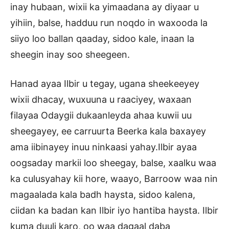
inay hubaan, wixii ka yimaadana ay diyaar u
yihiin, balse, hadduu run noqdo in waxooda la
siiyo loo ballan qaaday, sidoo kale, inaan la
sheegin inay soo sheegeen.
Hanad ayaa Ilbir u tegay, ugana sheekeeyey
wixii dhacay, wuxuuna u raaciyey, waxaan
filayaa Odaygii dukaanleyda ahaa kuwii uu
sheegayey, ee carruurta Beerka kala baxayey
ama iibinayey inuu ninkaasi yahay.Ilbir ayaa
oogsaday markii loo sheegay, balse, xaalku waa
ka culusyahay kii hore, waayo, Barroow waa nin
magaalada kala badh haysta, sidoo kalena,
ciidan ka badan kan Ilbir iyo hantiba haysta. Ilbir
kuma duuli karo, oo waa dagaal daba