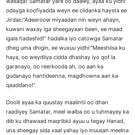
wasaqa!”Samatar yare oo daaley, ayaa ku yidhi
odayga koofiyadda weyn ee ciidanka haysta ee
Jirdac:“Adeeroow miyaadan nin weyn ahayn,
kuwani waxay iga sheegayaan been, ee maad
igala hadashid!” hadalka iyo catowga Samatar
dheg uma dhigin, ee wuxuu yidhi:“Meeshiisa ku
haya, oo weydiiya cidda dhashay iyo qof la
garanayo, oo reerkooda ah, oo aan ka
gudanayo hantideenna, magdhowna aan ka
qaaddano!”.
Doolli ayaa ka quustay maalintii oo dhan
raadiyey Samatar, meel walba oo u tuhmayey ka
dib ku dhawaad maqribkii ayuu u tegay Hanad,
una sheegay sida xaal yahay iyo inuusan meelna