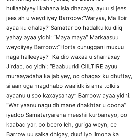
hullaabiyey ilkahana isla dhacaya, ayuu si jees
jees ah u weydiiyey Barroow:“Waryaa, Ma Ilbir
ayaa ku dhalay?”Samatar oo hadalku ku diiq
yahay ayaa yidhi: “Maya maya” Markaasuu
weydiiyey Barroow:“Horta cunuggani muxuu
naga halleeyey?” Ka dib waxaa u sharraxay
Jirdac, oo yidhi: “Baabuurkii CIILTIRE ayuu
muraayadaha ka jabiyey, oo dhagax ku dhuftay,
si aan uga magdhabo waalidkiis ama tolkiis
ayaanu u soo kaxaysanay” Barroow ayaa yidhi:
“War yaanu nagu dhimane dhakhtar u doona”
iyadoo Samataryarena meeshii kurbanayo, oo
kaabad yar, oo beero leh, guriga weyn, ee
Barrow uu salka dhigay, duuf iyo ilmona ka