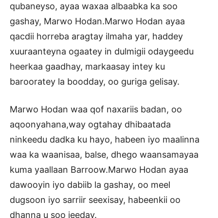
qubaneyso, ayaa waxaa albaabka ka soo
gashay, Marwo Hodan.Marwo Hodan ayaa
qacdii horreba aragtay ilmaha yar, haddey
xuuraanteyna ogaatey in dulmigii odaygeedu
heerkaa gaadhay, markaasay intey ku
barooratey la boodday, oo guriga gelisay.
Marwo Hodan waa qof naxariis badan, oo
aqoonyahana,way ogtahay dhibaatada
ninkeedu dadka ku hayo, habeen iyo maalinna
waa ka waanisaa, balse, dhego waansamayaa
kuma yaallaan Barroow.Marwo Hodan ayaa
dawooyin iyo dabiib la gashay, oo meel
dugsoon iyo sarriir seexisay, habeenkii oo
dhanna u soo jeeday.