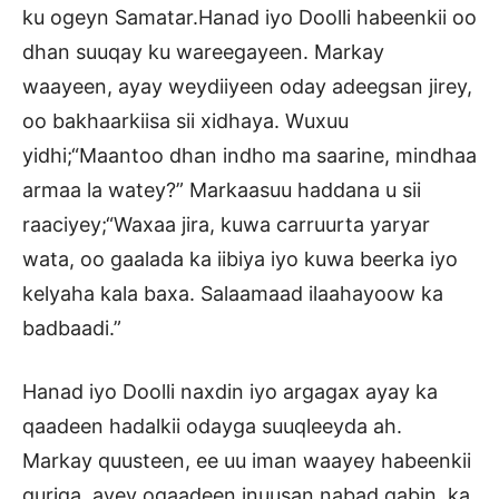
ku ogeyn Samatar.Hanad iyo Doolli habeenkii oo
dhan suuqay ku wareegayeen. Markay
waayeen, ayay weydiiyeen oday adeegsan jirey,
oo bakhaarkiisa sii xidhaya. Wuxuu
yidhi;“Maantoo dhan indho ma saarine, mindhaa
armaa la watey?” Markaasuu haddana u sii
raaciyey;“Waxaa jira, kuwa carruurta yaryar
wata, oo gaalada ka iibiya iyo kuwa beerka iyo
kelyaha kala baxa. Salaamaad ilaahayoow ka
badbaadi.”
Hanad iyo Doolli naxdin iyo argagax ayay ka
qaadeen hadalkii odayga suuqleeyda ah.
Markay quusteen, ee uu iman waayey habeenkii
guriga, ayey ogaadeen inuusan nabad qabin, ka