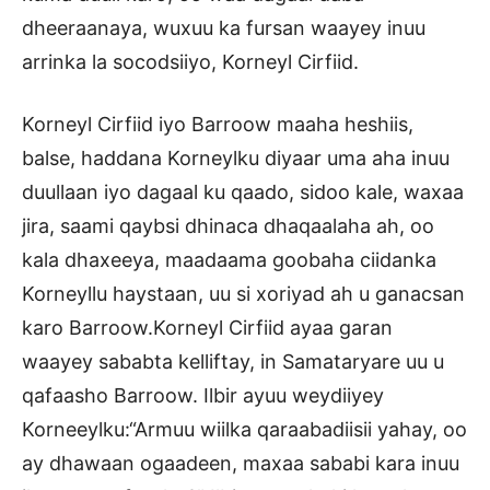
dheeraanaya, wuxuu ka fursan waayey inuu
arrinka la socodsiiyo, Korneyl Cirfiid.
Korneyl Cirfiid iyo Barroow maaha heshiis,
balse, haddana Korneylku diyaar uma aha inuu
duullaan iyo dagaal ku qaado, sidoo kale, waxaa
jira, saami qaybsi dhinaca dhaqaalaha ah, oo
kala dhaxeeya, maadaama goobaha ciidanka
Korneyllu haystaan, uu si xoriyad ah u ganacsan
karo Barroow.Korneyl Cirfiid ayaa garan
waayey sababta kelliftay, in Samataryare uu u
qafaasho Barroow. Ilbir ayuu weydiiyey
Korneeylku:“Armuu wiilka qaraabadiisii yahay, oo
ay dhawaan ogaadeen, maxaa sababi kara inuu