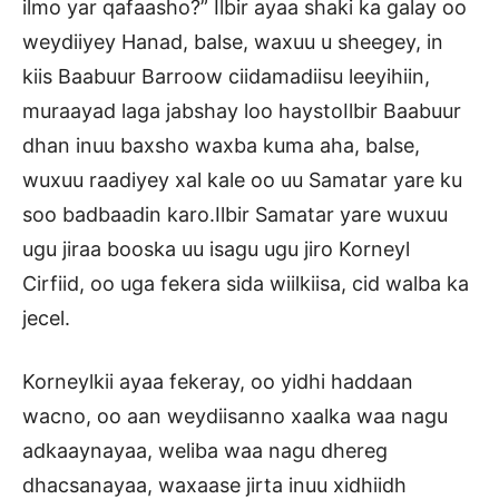
ilmo yar qafaasho?” Ilbir ayaa shaki ka galay oo
weydiiyey Hanad, balse, waxuu u sheegey, in
kiis Baabuur Barroow ciidamadiisu leeyihiin,
muraayad laga jabshay loo haystoIlbir Baabuur
dhan inuu baxsho waxba kuma aha, balse,
wuxuu raadiyey xal kale oo uu Samatar yare ku
soo badbaadin karo.Ilbir Samatar yare wuxuu
ugu jiraa booska uu isagu ugu jiro Korneyl
Cirfiid, oo uga fekera sida wiilkiisa, cid walba ka
jecel.
Korneylkii ayaa fekeray, oo yidhi haddaan
wacno, oo aan weydiisanno xaalka waa nagu
adkaaynayaa, weliba waa nagu dhereg
dhacsanayaa, waxaase jirta inuu xidhiidh