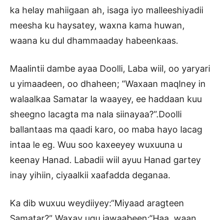
ka helay mahiigaan ah, isaga iyo malleeshiyadii
meesha ku haysatey, waxna kama huwan,
waana ku dul dhammaaday habeenkaas.
Maalintii dambe ayaa Doolli, Laba wiil, oo yaryari
u yimaadeen, oo dhaheen; “Waxaan maqlney in
walaalkaa Samatar la waayey, ee haddaan kuu
sheegno lacagta ma nala siinayaa?”.Doolli
ballantaas ma qaadi karo, oo maba hayo lacag
intaa le eg. Wuu soo kaxeeyey wuxuuna u
keenay Hanad. Labadii wiil ayuu Hanad gartey
inay yihiin, ciyaalkii xaafadda deganaa.
Ka dib wuxuu weydiiyey:“Miyaad aragteen
Samatar?” Waxay ugu jawaabeen:“Haa, waan