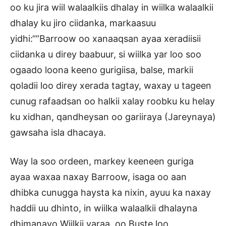
oo ku jira wiil walaalkiis dhalay in wiilka walaalkii
dhalay ku jiro ciidanka, markaasuu
yidhi:“”Barroow oo xanaaqsan ayaa xeradiisii
ciidanka u direy baabuur, si wiilka yar loo soo
ogaado loona keeno gurigiisa, balse, markii
qoladii loo direy xerada tagtay, waxay u tageen
cunug rafaadsan oo halkii xalay roobku ku helay
ku xidhan, qandheysan oo gariiraya (Jareynaya)
gawsaha isla dhacaya.
Way la soo ordeen, markey keeneen guriga
ayaa waxaa naxay Barroow, isaga oo aan
dhibka cunugga haysta ka nixin, ayuu ka naxay
haddii uu dhinto, in wiilka walaalkii dhalayna
dhimanayo.Wiilkii yaraa, oo Buste loo