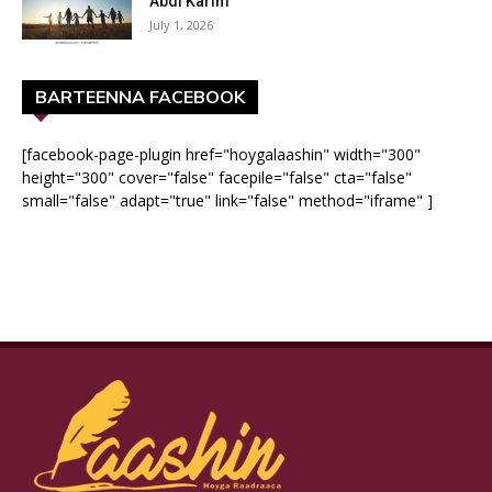
Abdi Karim
July 1, 2026
BARTEENNA FACEBOOK
[facebook-page-plugin href="hoygalaashin" width="300"
height="300" cover="false" facepile="false" cta="false"
small="false" adapt="true" link="false" method="iframe" ]