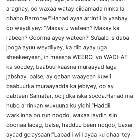
aragnay, oo waxaa watay ciidamada ninka la
dhaho Barroow!”Hanad ayaa arrintii la yaabay
oo weydiiyey: “Maxay u wateen? Maxay ka
rabeen? Goorma ayey wateen?”Su’aalo is daba
jooga ayuu weydiiyey, ka dib ayay uga
sheekeeyeen, in meesha WEERO iyo WADHAF
ka socdey, baabuurkaasna muraayad laga
jabshay, balse, ay qaban waayeen kuwii
baabuurka muraayadda ka jebiyey, oo ay
qabteen Samatar, oo jidka iska socda.Hanad ma
hubo arrinkan wuxuuna ku yidhi:“Haddii
warkiinna oo run noqdo, waxaa laydin siin
doonaa lacag, balse, hadduu been noqdo, baxar
ayaad gelaysaan!”Labadii wiil ayaa ku dhaartey