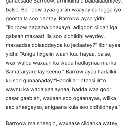
ganacsade Barroow, arrinkiina u balbalaadhiyey,
balse, Barroow ayaa garan waayey cunugga iyo
goorta la soo qabtay. Barroow ayaa yidhi:
“Ilbiroow nagama dhaxayn, adigoon ciidan iga
qabsan maxaad iila soo xidhiidhi weydey,
maxaadse colaaddeyda ku jeclaatey?” Ilbir ayaa
yidhi: “Anigu tixgelin waan kuu hayaa, balse,
wax walba waxaan ka wada hadlaynaa marka
Samataryare lay keeno.” Barrow ayaa hadalkii
ku soo gunaanaday:“Haddii arrintaasi jirto
waynu ka wada xaalaynaa, hadda waa goor
casar gaab ah, waxaan soo ogaanayaa, wiilka
aad sheegayso, anigaana kula soo xidhiidhaya.”
Barroow ma sheegin, waxaase ciidanka watey,