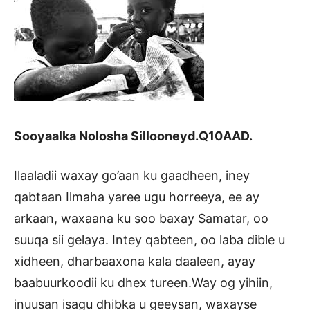
Sooyaalka Nolosha Sillooneyd.Q10AAD.
Ilaaladii waxay go’aan ku gaadheen, iney
qabtaan Ilmaha yaree ugu horreeya, ee ay
arkaan, waxaana ku soo baxay Samatar, oo
suuqa sii gelaya. Intey qabteen, oo laba dible u
xidheen, dharbaaxona kala daaleen, ayay
baabuurkoodii ku dhex tureen.Way og yihiin,
inuusan isagu dhibka u geeysan, waxayse