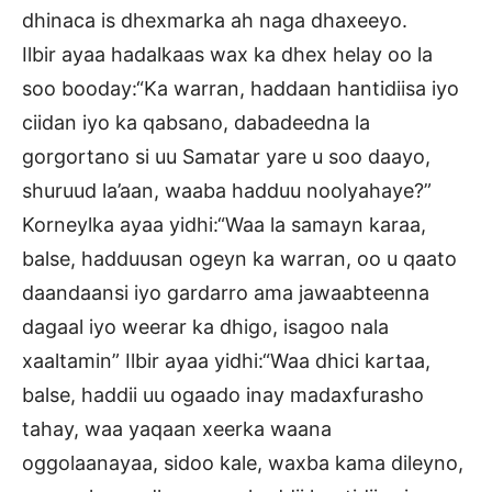
dhinaca is dhexmarka ah naga dhaxeeyo.
Ilbir ayaa hadalkaas wax ka dhex helay oo la
soo booday:“Ka warran, haddaan hantidiisa iyo
ciidan iyo ka qabsano, dabadeedna la
gorgortano si uu Samatar yare u soo daayo,
shuruud la’aan, waaba hadduu noolyahaye?”
Korneylka ayaa yidhi:“Waa la samayn karaa,
balse, hadduusan ogeyn ka warran, oo u qaato
daandaansi iyo gardarro ama jawaabteenna
dagaal iyo weerar ka dhigo, isagoo nala
xaaltamin” Ilbir ayaa yidhi:“Waa dhici kartaa,
balse, haddii uu ogaado inay madaxfurasho
tahay, waa yaqaan xeerka waana
oggolaanayaa, sidoo kale, waxba kama dileyno,