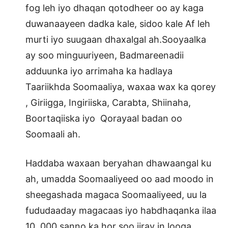
fog leh iyo dhaqan qotodheer oo ay kaga
duwanaayeen dadka kale, sidoo kale Af leh
murti iyo suugaan dhaxalgal ah.Sooyaalka
ay soo minguuriyeen, Badmareenadii
adduunka iyo arrimaha ka hadlaya
Taariikhda Soomaaliya, waxaa wax ka qorey
, Giriigga, Ingiriiska, Carabta, Shiinaha,
Boortaqiiska iyo Qorayaal badan oo
Soomaali ah.
Haddaba waxaan beryahan dhawaangal ku
ah, umadda Soomaaliyeed oo aad moodo in
sheegashada magaca Soomaaliyeed, uu la
fududaaday magacaas iyo habdhaqanka ilaa
10, 000 sanno ka hor soo jiray in looga