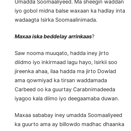
Umadda Soomaaliyeed. Ma sheegin waddan
iyo gobol midna balse waxaan ka hadlay inta
wadaagta Isirka Soomaalinimada.
Maxaa iska beddelay arrinkaas
?
Saw nooma muuqato, hadda iney jirto
diidmo iyo inkirmaad lagu hayo, Isirkii soo
jireenka ahaa, ilaa hadda ma jirto Dowlad
ama qowmiyad ka tirsan waddamada
Carbeed oo ka guurtay Carabnimadeeda
iyagoo kala diimo iyo deegaamaba duwan.
Maxaa sababay iney umadda Soomaaliyeed
ka guurto ama ay billowdo madhac dhaanka