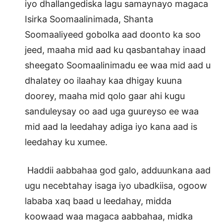
iyo dhallangediska lagu samaynayo magaca
Isirka Soomaalinimada, Shanta
Soomaaliyeed gobolka aad doonto ka soo
jeed, maaha mid aad ku qasbantahay inaad
sheegato Soomaalinimadu ee waa mid aad u
dhalatey oo ilaahay kaa dhigay kuuna
doorey, maaha mid qolo gaar ahi kugu
sanduleysay oo aad uga guureyso ee waa
mid aad la leedahay adiga iyo kana aad is
leedahay ku xumee.
Haddii aabbahaa god galo, adduunkana aad
ugu necebtahay isaga iyo ubadkiisa, ogoow
lababa xaq baad u leedahay, midda
koowaad waa magaca aabbahaa, midka