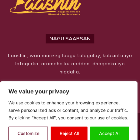
NAGU SAABSAN
Laashin, waa mareeg loogu talogalay, kobcinta iyo
lafogurka, arrimaha ku aaddan; dhaqanka iyo
hiddaha.
We value your privacy
We use cookies to enhance your browsing experience,
serve personalized ads or content, and analyze our traffic.
By clicking "Accept All", you consent to our use of cookies.
© Copyright 2026 – Laashin. All Rights Reserved
Customize
Reject All
Accept All
Site Designed by
ILEYS INC.