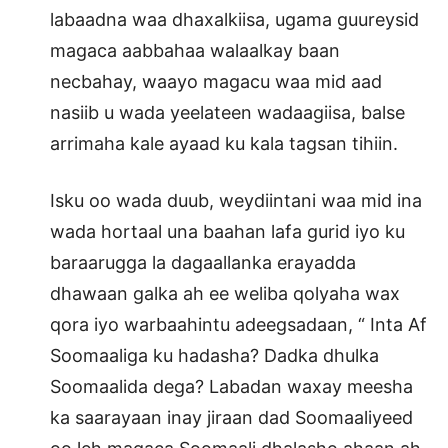
labaadna waa dhaxalkiisa, ugama guureysid
magaca aabbahaa walaalkay baan
necbahay, waayo magacu waa mid aad
nasiib u wada yeelateen wadaagiisa, balse
arrimaha kale ayaad ku kala tagsan tihiin.
Isku oo wada duub, weydiintani waa mid ina
wada hortaal una baahan lafa gurid iyo ku
baraarugga la dagaallanka erayadda
dhawaan galka ah ee weliba qolyaha wax
qora iyo warbaahintu adeegsadaan, “ Inta Af
Soomaaliga ku hadasha? Dadka dhulka
Soomaalida dega? Labadan waxay meesha
ka saarayaan inay jiraan dad Soomaaliyeed