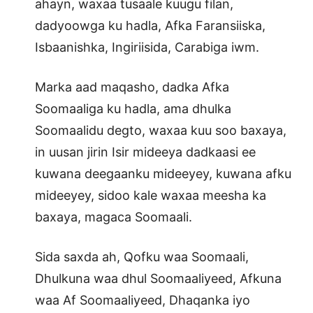
ahayn, waxaa tusaale kuugu filan,
dadyoowga ku hadla, Afka Faransiiska,
Isbaanishka, Ingiriisida, Carabiga iwm.
Marka aad maqasho, dadka Afka
Soomaaliga ku hadla, ama dhulka
Soomaalidu degto, waxaa kuu soo baxaya,
in uusan jirin Isir mideeya dadkaasi ee
kuwana deegaanku mideeyey, kuwana afku
mideeyey, sidoo kale waxaa meesha ka
baxaya, magaca Soomaali.
Sida saxda ah, Qofku waa Soomaali,
Dhulkuna waa dhul Soomaaliyeed, Afkuna
waa Af Soomaaliyeed, Dhaqanka iyo