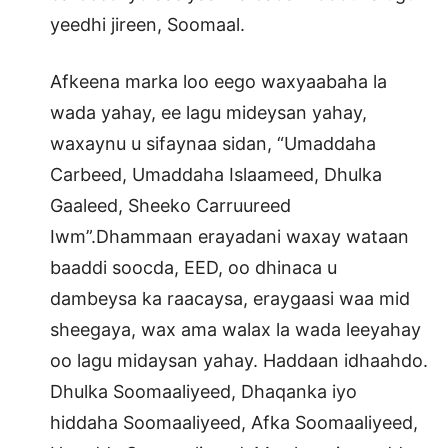
yeedhi jireen, Soomaal.
Afkeena marka loo eego waxyaabaha la
wada yahay, ee lagu mideysan yahay,
waxaynu u sifaynaa sidan, “Umaddaha
Carbeed, Umaddaha Islaameed, Dhulka
Gaaleed, Sheeko Carruureed
Iwm”.Dhammaan erayadani waxay wataan
baaddi soocda, EED, oo dhinaca u
dambeysa ka raacaysa, eraygaasi waa mid
sheegaya, wax ama walax la wada leeyahay
oo lagu midaysan yahay. Haddaan idhaahdo.
Dhulka Soomaaliyeed, Dhaqanka iyo
hiddaha Soomaaliyeed, Afka Soomaaliyeed,