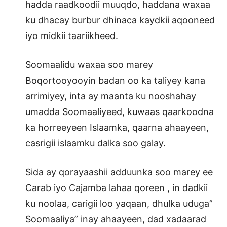
hadda raadkoodii muuqdo, haddana waxaa
ku dhacay burbur dhinaca kaydkii aqooneed
iyo midkii taariikheed.
Soomaalidu waxaa soo marey
Boqortooyooyin badan oo ka taliyey kana
arrimiyey, inta ay maanta ku nooshahay
umadda Soomaaliyeed, kuwaas qaarkoodna
ka horreeyeen Islaamka, qaarna ahaayeen,
casrigii islaamku dalka soo galay.
Sida ay qorayaashii adduunka soo marey ee
Carab iyo Cajamba lahaa qoreen , in dadkii
ku noolaa, carigii loo yaqaan, dhulka uduga”
Soomaaliya” inay ahaayeen, dad xadaarad