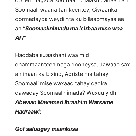
oo leh magaca Soomaali dhalasho ahaan ah
Soomaali waana tan keentey, Ciwaanka
qormadayda weydiinta ku billaabmaysa ee
ah.“
Soomaalinimadu ma isirbaa mise waa
Af
?”
Haddaba su’aashani waa mid
dhammaanteen naga dooneysa, Jawaab sax
ah inaan ka bixino, Aqriste ma tahay
Soomaali mise waxaad tahay dadka
qawaday Soomaalinimada? Wuxuu yidhi
Abwaan Maxamed Ibraahim Warsame
Hadraawi:
Qof saluugey maankiisa