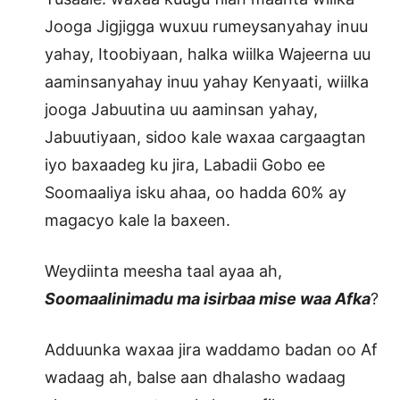
Jooga Jigjigga wuxuu rumeysanyahay inuu
yahay, Itoobiyaan, halka wiilka Wajeerna uu
aaminsanyahay inuu yahay Kenyaati, wiilka
jooga Jabuutina uu aaminsan yahay,
Jabuutiyaan, sidoo kale waxaa cargaagtan
iyo baxaadeg ku jira, Labadii Gobo ee
Soomaaliya isku ahaa, oo hadda 60% ay
magacyo kale la baxeen.
Weydiinta meesha taal ayaa ah,
Soomaalinimadu ma isirbaa mise waa Afka
?
Adduunka waxaa jira waddamo badan oo Af
wadaag ah, balse aan dhalasho wadaag