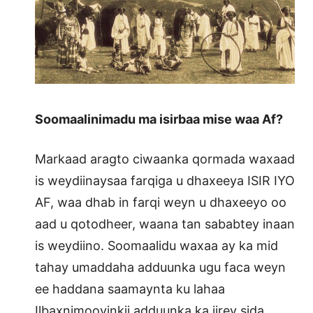
Soomaalinimadu ma isirbaa mise waa Af?
Markaad aragto ciwaanka qormada waxaad
is weydiinaysaa farqiga u dhaxeeya ISIR IYO
AF, waa dhab in farqi weyn u dhaxeeyo oo
aad u qotodheer, waana tan sababtey inaan
is weydiino. Soomaalidu waxaa ay ka mid
tahay umaddaha adduunka ugu faca weyn
ee haddana saamaynta ku lahaa
Ilbaxnimooyinkii adduunka ka jirey sida