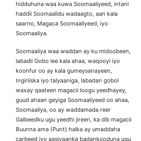
hidduhuna waa kuwa Soomaaliyeed, intani
haddii Soomaalidu wadaagto, aan kala
saarno, Magaca Soomaaliyeed, iyo
Soomaaliya.
Soomaaliya waa waddan ay ku midoobeen,
labadii Gobo lee kala ahaa, waqooyi iyo
koonfur oo ay kala gumeysanayeen,
Ingiriiska iyo talyaaniga, labadan gobol
waxay qaateen magacii loogu yeedhayey,
guud ahaan geyiga Soomaaliyeed oo ahaa,
Soomaaliya, oo ay waddamada reer
Galbeedku ugu yeedhi jireen, ka dib magacii
Buunna ama (Punt) halka ay umaddaha
carbeed iyo aasiyaanka badankooduna ugu