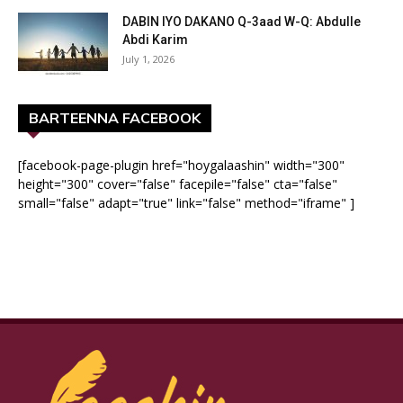
DABIN IYO DAKANO Q-3aad W-Q: Abdulle
Abdi Karim
July 1, 2026
BARTEENNA FACEBOOK
[facebook-page-plugin href="hoygalaashin" width="300"
height="300" cover="false" facepile="false" cta="false"
small="false" adapt="true" link="false" method="iframe" ]