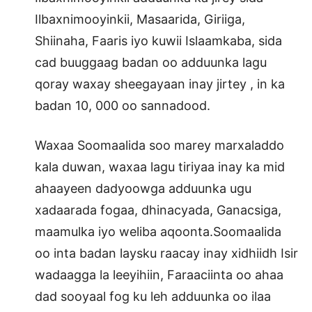
Ilbaxnimooyinkii, Masaarida, Giriiga,
Shiinaha, Faaris iyo kuwii Islaamkaba, sida
cad buuggaag badan oo adduunka lagu
qoray waxay sheegayaan inay jirtey , in ka
badan 10, 000 oo sannadood.
Waxaa Soomaalida soo marey marxaladdo
kala duwan, waxaa lagu tiriyaa inay ka mid
ahaayeen dadyoowga adduunka ugu
xadaarada fogaa, dhinacyada, Ganacsiga,
maamulka iyo weliba aqoonta.Soomaalida
oo inta badan laysku raacay inay xidhiidh Isir
wadaagga la leeyihiin, Faraaciinta oo ahaa
dad sooyaal fog ku leh adduunka oo ilaa