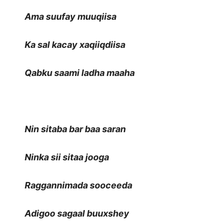
Ama suufay muuqiisa
Ka sal kacay xaqiiqdiisa
Qabku saami ladha maaha
Nin sitaba bar baa saran
Ninka sii sitaa jooga
Raggannimada sooceeda
Adigoo sagaal buuxshey