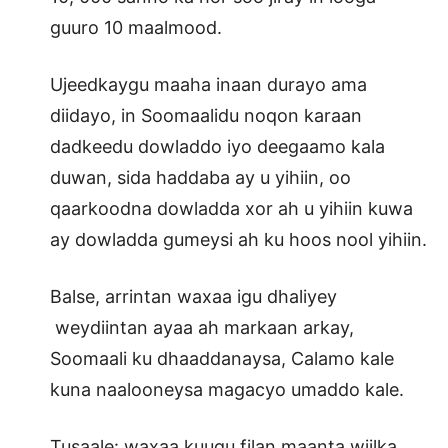
guuro 10 maalmood.
Ujeedkaygu maaha inaan durayo ama
diidayo, in Soomaalidu noqon karaan
dadkeedu dowladdo iyo deegaamo kala
duwan, sida haddaba ay u yihiin, oo
qaarkoodna dowladda xor ah u yihiin kuwa
ay dowladda gumeysi ah ku hoos nool yihiin.
Balse, arrintan waxaa igu dhaliyey
weydiintan ayaa ah markaan arkay,
Soomaali ku dhaaddanaysa, Calamo kale
kuna naalooneysa magacyo umaddo kale.
Tusaale: waxaa kuugu filan maanta wiilka