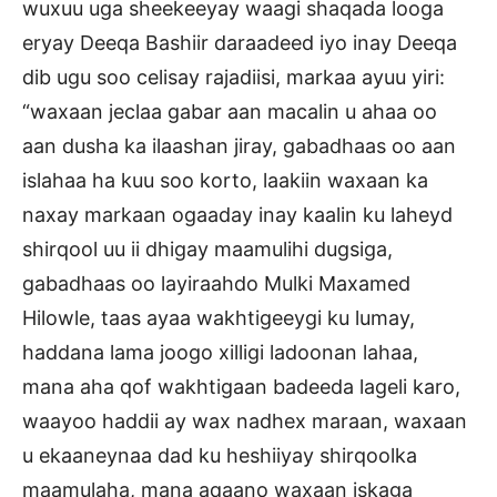
wuxuu uga sheekeeyay waagi shaqada looga
eryay Deeqa Bashiir daraadeed iyo inay Deeqa
dib ugu soo celisay rajadiisi, markaa ayuu yiri:
“waxaan jeclaa gabar aan macalin u ahaa oo
aan dusha ka ilaashan jiray, gabadhaas oo aan
islahaa ha kuu soo korto, laakiin waxaan ka
naxay markaan ogaaday inay kaalin ku laheyd
shirqool uu ii dhigay maamulihi dugsiga,
gabadhaas oo layiraahdo Mulki Maxamed
Hilowle, taas ayaa wakhtigeeygi ku lumay,
haddana lama joogo xilligi ladoonan lahaa,
mana aha qof wakhtigaan badeeda lageli karo,
waayoo haddii ay wax nadhex maraan, waxaan
u ekaaneynaa dad ku heshiiyay shirqoolka
maamulaha, mana aqaano waxaan iskaga