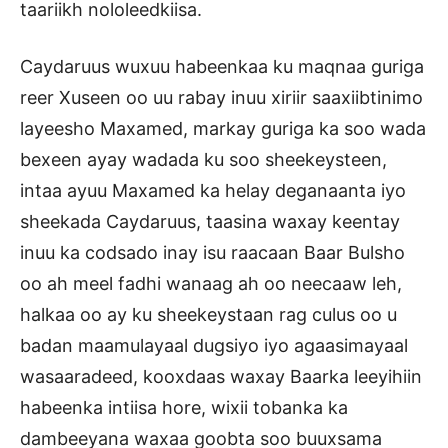
taariikh nololeedkiisa.
Caydaruus wuxuu habeenkaa ku maqnaa guriga
reer Xuseen oo uu rabay inuu xiriir saaxiibtinimo
layeesho Maxamed, markay guriga ka soo wada
bexeen ayay wadada ku soo sheekeysteen,
intaa ayuu Maxamed ka helay deganaanta iyo
sheekada Caydaruus, taasina waxay keentay
inuu ka codsado inay isu raacaan Baar Bulsho
oo ah meel fadhi wanaag ah oo neecaaw leh,
halkaa oo ay ku sheekeystaan rag culus oo u
badan maamulayaal dugsiyo iyo agaasimayaal
wasaaradeed, kooxdaas waxay Baarka leeyihiin
habeenka intiisa hore, wixii tobanka ka
dambeeyana waxaa goobta soo buuxsama