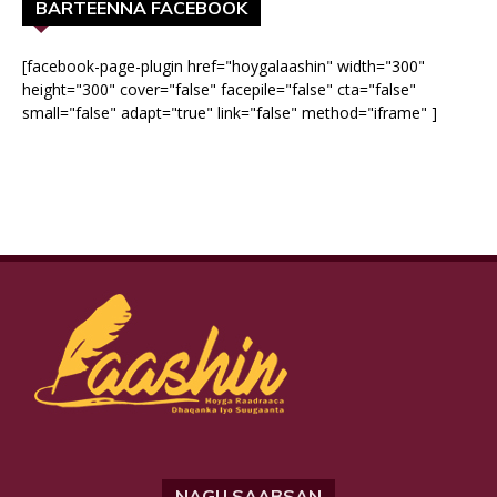
BARTEENNA FACEBOOK
[facebook-page-plugin href="hoygalaashin" width="300"
height="300" cover="false" facepile="false" cta="false"
small="false" adapt="true" link="false" method="iframe" ]
NAGU SAABSAN