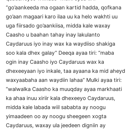
“go’aankeeda ma ogaan kartid hadda, qofkana
go’aan magaari karo ilaa uu ka helo wakhti uu
uga fiirsado go’aankiisa, midda kale waxay
Caasho u baahan tahay inay lakulanto
Caydaruus iyo inay wax ka waydiiso shakiga
soo kala dhex galay” Deeqa ayaa tiri: “maba
ogin inay Caasho iyo Caydaruus wax ka
dhexeeyaan iyo inkale, taa ayaana ka mid aheyd
waxyaabaha aan waydiin lahaa” Mulki ayaa tiri:
“walwalka Caasho ka muuqday ayaa markhaati
ka ahaa inuu xiriir kala dhexeeyo Caydaruus,
midda kale labada wiil sababta ay noogu
yimaadeen oo ay noogu sheegeen xogta
Caydaruus, waxay ula jeedeen digniin ay