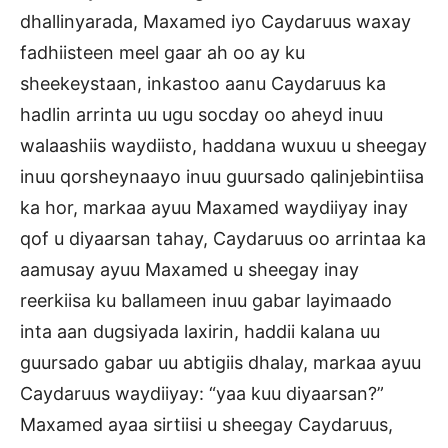
dhallinyarada, Maxamed iyo Caydaruus waxay
fadhiisteen meel gaar ah oo ay ku
sheekeystaan, inkastoo aanu Caydaruus ka
hadlin arrinta uu ugu socday oo aheyd inuu
walaashiis waydiisto, haddana wuxuu u sheegay
inuu qorsheynaayo inuu guursado qalinjebintiisa
ka hor, markaa ayuu Maxamed waydiiyay inay
qof u diyaarsan tahay, Caydaruus oo arrintaa ka
aamusay ayuu Maxamed u sheegay inay
reerkiisa ku ballameen inuu gabar layimaado
inta aan dugsiyada laxirin, haddii kalana uu
guursado gabar uu abtigiis dhalay, markaa ayuu
Caydaruus waydiiyay: “yaa kuu diyaarsan?”
Maxamed ayaa sirtiisi u sheegay Caydaruus,