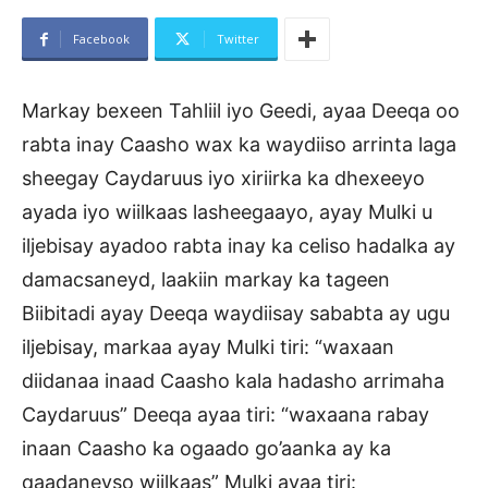
Facebook
Twitter
Markay bexeen Tahliil iyo Geedi, ayaa Deeqa oo
rabta inay Caasho wax ka waydiiso arrinta laga
sheegay Caydaruus iyo xiriirka ka dhexeeyo
ayada iyo wiilkaas lasheegaayo, ayay Mulki u
iljebisay ayadoo rabta inay ka celiso hadalka ay
damacsaneyd, laakiin markay ka tageen
Biibitadi ayay Deeqa waydiisay sababta ay ugu
iljebisay, markaa ayay Mulki tiri: “waxaan
diidanaa inaad Caasho kala hadasho arrimaha
Caydaruus” Deeqa ayaa tiri: “waxaana rabay
inaan Caasho ka ogaado go’aanka ay ka
qaadaneyso wiilkaas” Mulki ayaa tiri: