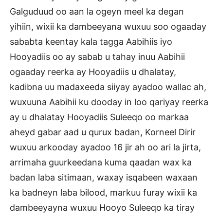
Galguduud oo aan la ogeyn meel ka degan
yihiin, wixii ka dambeeyana wuxuu soo ogaaday
sababta keentay kala tagga Aabihiis iyo
Hooyadiis oo ay sabab u tahay inuu Aabihii
ogaaday reerka ay Hooyadiis u dhalatay,
kadibna uu madaxeeda siiyay ayadoo wallac ah,
wuxuuna Aabihii ku dooday in loo qariyay reerka
ay u dhalatay Hooyadiis Suleeqo oo markaa
aheyd gabar aad u qurux badan, Korneel Dirir
wuxuu arkooday ayadoo 16 jir ah oo ari la jirta,
arrimaha guurkeedana kuma qaadan wax ka
badan laba sitimaan, waxay isqabeen waxaan
ka badneyn laba bilood, markuu furay wixii ka
dambeeyayna wuxuu Hooyo Suleeqo ka tiray