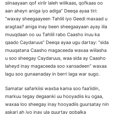
siinaayaan qof xiriir laleh wiilkaas, qofkaas oo
aan aheyn aniga iyo adiga” Deeqa ayaa tiri:
“waxay sheegaayeen Tahliil iyo Geedi maxaad u
aragtaa? aniga inay been sheegaayaan ayay iila
muuqdaan oo uu Tahliil rabo Caasho inuu ka
qaado Caydaruus” Deeqa ayaa ugu dartay: “sida
muuqatana Caasho magaceeda waxaa wiilasha
u soo sheegay Caydaruus, waa sida ay Caasho
laheyd inay magaceeda soo xansadeen” waxaa
lagu soo gunaanaday in berri laga war sugo.
Samatar safarkiisi waxba kama soo faa’iidin,
markuu tegay degaanki uu hooyadiis ku ogaa,
waxaa loo sheegay inay hooyadiis guursatay nin
askari ah iyo inay ula guurtay gobalka