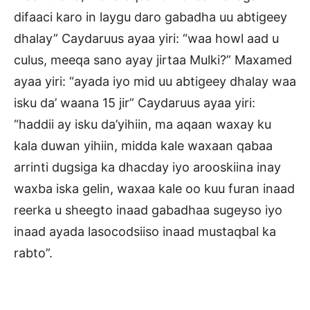
difaaci karo in laygu daro gabadha uu abtigeey
dhalay” Caydaruus ayaa yiri: “waa howl aad u
culus, meeqa sano ayay jirtaa Mulki?” Maxamed
ayaa yiri: “ayada iyo mid uu abtigeey dhalay waa
isku da’ waana 15 jir” Caydaruus ayaa yiri:
“haddii ay isku da’yihiin, ma aqaan waxay ku
kala duwan yihiin, midda kale waxaan qabaa
arrinti dugsiga ka dhacday iyo arooskiina inay
waxba iska gelin, waxaa kale oo kuu furan inaad
reerka u sheegto inaad gabadhaa sugeyso iyo
inaad ayada lasocodsiiso inaad mustaqbal ka
rabto”.