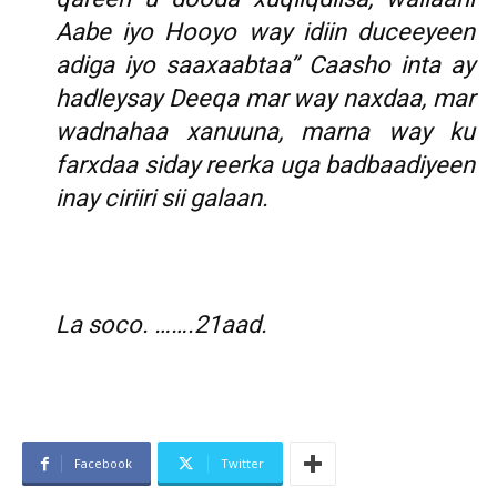
Aabe iyo Hooyo way idiin duceeyeen
adiga iyo saaxaabtaa” Caasho inta ay
hadleysay Deeqa mar way naxdaa, mar
wadnahaa xanuuna, marna way ku
farxdaa siday reerka uga badbaadiyeen
inay ciriiri sii galaan.
La soco. …….21aad.
Facebook
Twitter