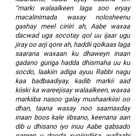
“marki walaalkeen laga soo eryay
macalinimada waxay nolosheenu
gashay meel ciriiri ah, Aabe waxaa
dacwad uga socotay qol uu ijaar ugu
jiray oo arji qore ah, haddii qolkaas laga
saarana waxaan ku dhaweyn inaan
gadano guriga hadda dhismaha uu ku
socdo, laakiin adiga ayuu Rabbi nagu
kaa badbaadiyay, kadib markii aad
kiiski ka wareejisay walaalkeen, waxaa
markiiba nasoo galay mushaarkiisi oo
dhan, taana waxay noo saamaxday
inaan boos kale iibsano, keenana aan
dib u dhisano iyo inuu Aabe qabsado
qareen u dooda xuqiiqdiisa, wallaahi