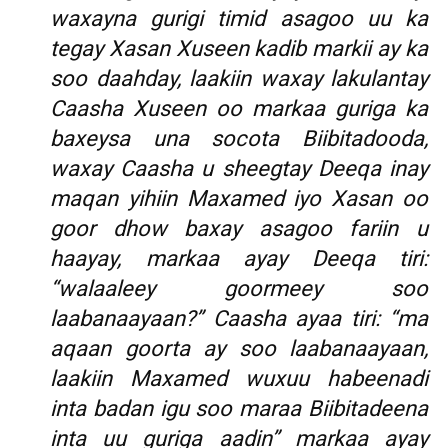
waxayna gurigi timid asagoo uu ka
tegay Xasan Xuseen kadib markii ay ka
soo daahday, laakiin waxay lakulantay
Caasha Xuseen oo markaa guriga ka
baxeysa una socota Biibitadooda,
waxay Caasha u sheegtay Deeqa inay
maqan yihiin Maxamed iyo Xasan oo
goor dhow baxay asagoo fariin u
haayay, markaa ayay Deeqa tiri:
“walaaleey goormeey soo
laabanaayaan?” Caasha ayaa tiri: “ma
aqaan goorta ay soo laabanaayaan,
laakiin Maxamed wuxuu habeenadi
inta badan igu soo maraa Biibitadeena
inta uu guriga aadin” markaa ayay