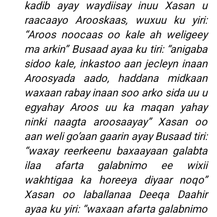
kadib ayay waydiisay inuu Xasan u
raacaayo Arooskaas, wuxuu ku yiri:
“Aroos noocaas oo kale ah weligeey
ma arkin” Busaad ayaa ku tiri: “anigaba
sidoo kale, inkastoo aan jecleyn inaan
Aroosyada aado, haddana midkaan
waxaan rabay inaan soo arko sida uu u
egyahay Aroos uu ka maqan yahay
ninki naagta aroosaayay” Xasan oo
aan weli go’aan gaarin ayay Busaad tiri:
“waxay reerkeenu baxaayaan galabta
ilaa afarta galabnimo ee wixii
wakhtigaa ka horeeya diyaar noqo”
Xasan oo laballanaa Deeqa Daahir
ayaa ku yiri: “waxaan afarta galabnimo