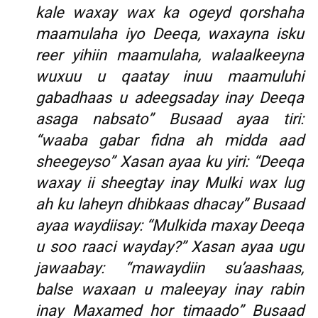
kale waxay wax ka ogeyd qorshaha
maamulaha iyo Deeqa, waxayna isku
reer yihiin maamulaha, walaalkeeyna
wuxuu u qaatay inuu maamuluhi
gabadhaas u adeegsaday inay Deeqa
asaga nabsato” Busaad ayaa tiri:
“waaba gabar fidna ah midda aad
sheegeyso” Xasan ayaa ku yiri: “Deeqa
waxay ii sheegtay inay Mulki wax lug
ah ku laheyn dhibkaas dhacay” Busaad
ayaa waydiisay: “Mulkida maxay Deeqa
u soo raaci wayday?” Xasan ayaa ugu
jawaabay: “mawaydiin su’aashaas,
balse waxaan u maleeyay inay rabin
inay Maxamed hor timaado” Busaad