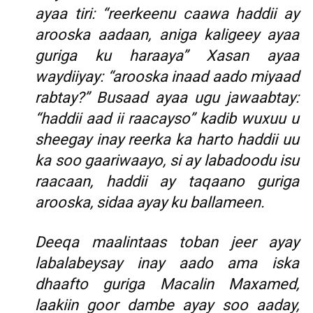
ayaa tiri: “reerkeenu caawa haddii ay
arooska aadaan, aniga kaligeey ayaa
guriga ku haraaya” Xasan ayaa
waydiiyay: “arooska inaad aado miyaad
rabtay?” Busaad ayaa ugu jawaabtay:
“haddii aad ii raacayso” kadib wuxuu u
sheegay inay reerka ka harto haddii uu
ka soo gaariwaayo, si ay labadoodu isu
raacaan, haddii ay taqaano guriga
arooska, sidaa ayay ku ballameen.
Deeqa maalintaas toban jeer ayay
labalabeysay inay aado ama iska
dhaafto guriga Macalin Maxamed,
laakiin goor dambe ayay soo aaday,