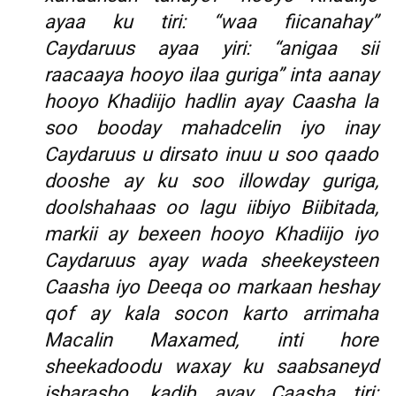
ayaa ku tiri: “waa fiicanahay”
Caydaruus ayaa yiri: “anigaa sii
raacaaya hooyo ilaa guriga” inta aanay
hooyo Khadiijo hadlin ayay Caasha la
soo booday mahadcelin iyo inay
Caydaruus u dirsato inuu u soo qaado
dooshe ay ku soo illowday guriga,
doolshahaas oo lagu iibiyo Biibitada,
markii ay bexeen hooyo Khadiijo iyo
Caydaruus ayay wada sheekeysteen
Caasha iyo Deeqa oo markaan heshay
qof ay kala socon karto arrimaha
Macalin Maxamed, inti hore
sheekadoodu waxay ku saabsaneyd
isbarasho, kadib ayay Caasha tiri: