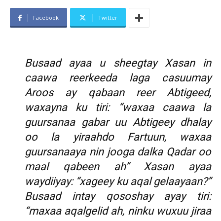
Facebook
Twitter
Busaad ayaa u sheegtay Xasan in
caawa reerkeeda laga casuumay
Aroos ay qabaan reer Abtigeed,
waxayna ku tiri: “waxaa caawa la
guursanaa gabar uu Abtigeey dhalay
oo la yiraahdo Fartuun, waxaa
guursanaaya nin jooga dalka Qadar oo
maal qabeen ah” Xasan ayaa
waydiiyay: “xageey ku aqal gelaayaan?”
Busaad intay qososhay ayay tiri:
“maxaa aqalgelid ah, ninku wuxuu jiraa