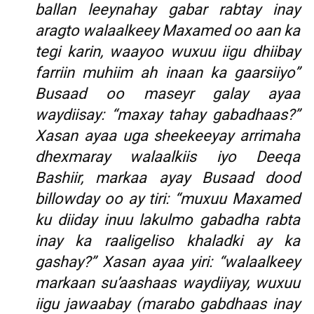
ballan leeynahay gabar rabtay inay
aragto walaalkeey Maxamed oo aan ka
tegi karin, waayoo wuxuu iigu dhiibay
farriin muhiim ah inaan ka gaarsiiyo”
Busaad oo maseyr galay ayaa
waydiisay: “maxay tahay gabadhaas?”
Xasan ayaa uga sheekeeyay arrimaha
dhexmaray walaalkiis iyo Deeqa
Bashiir, markaa ayay Busaad dood
billowday oo ay tiri: “muxuu Maxamed
ku diiday inuu lakulmo gabadha rabta
inay ka raaligeliso khaladki ay ka
gashay?” Xasan ayaa yiri: “walaalkeey
markaan su’aashaas waydiiyay, wuxuu
iigu jawaabay (marabo gabdhaas inay