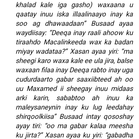
khalad kale iga gasho) waxaana u
qaatay inuu iska illaalinaayo inay ka
soo ag dhawaadaan” Busaad ayaa
waydiisay: “Deeqa inay raali ahoow ku
tiraahdo Macalinkeeda wax ka badan
miyay wadataa?” Xasan ayaa yiri: “ma
sheegi karo waxa kale ee ula jira, balse
waxaan filaa inay Deeqa rabto inay uga
cudurdaarto gabar saaxiibteed ah oo
uu Maxamed ii sheegay inuu midaas
arki karin, sababtoo ah inuu ka
maleysaneynin inay ku lug leedahay
shirqoolkiisa” Busaad intay qososhay
ayay tiri: “oo ma gabar kalaa meesha
ku jirta?” Xasan ayaa ku yiri: “gabadha