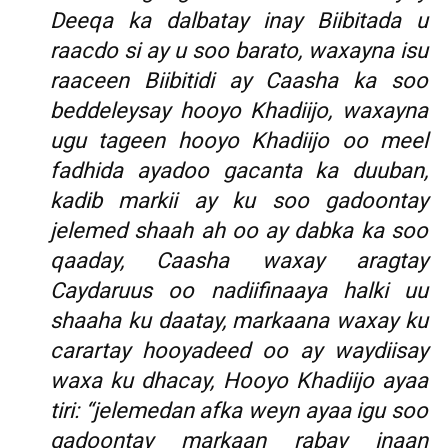
Deeqa ka dalbatay inay Biibitada u
raacdo si ay u soo barato, waxayna isu
raaceen Biibitidi ay Caasha ka soo
beddeleysay hooyo Khadiijo, waxayna
ugu tageen hooyo Khadiijo oo meel
fadhida ayadoo gacanta ka duuban,
kadib markii ay ku soo gadoontay
jelemed shaah ah oo ay dabka ka soo
qaaday, Caasha waxay aragtay
Caydaruus oo nadiifinaaya halki uu
shaaha ku daatay, markaana waxay ku
carartay hooyadeed oo ay waydiisay
waxa ku dhacay, Hooyo Khadiijo ayaa
tiri: “jelemedan afka weyn ayaa igu soo
gadoontay markaan rabay inaan