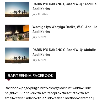
DABIN IYO DAKANO Q-4aad W-Q : Abdulle
Abdi Karim
July 18, 2026
Waqtiga iyo Wacyiga Dadka, W-Q: Abdulle
Abdi Karim
July 6, 2026
DABIN IYO DAKANO Q-3aad W-Q: Abdulle
Abdi Karim
July 1, 2026
BARTEENNA FACEBOOK
[facebook-page-plugin href="hoygalaashin" width="300"
height="300" cover="false" facepile="false" cta="false"
small="false" adapt="true" link="false" method="iframe" ]