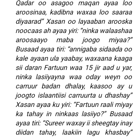
Qadar oo asagoo maqan ayaa loo
aroosinaa, kadibna waxaa loo saaraa
diyaarad” Xasan oo layaaban arooska
noocaas ah ayaa yiri: “ninka walaashaa
aroosaayo maba joogo miyaa?”
Busaad ayaa tiri: “annigaba sidaada oo
kale ayaan ula yaabay, waxaana kaaga
sii daran Fartuun waa 15 jir aad u yar,
ninka lasiiyayna waa oday weyn oo
carruur badan dhalay, kaasoo ay u
joogto islaantiisi carruurta u dhashay”
Xasan ayaa ku yiri: “Fartuun raali miyay
ka tahay in ninkaas lasiiyo?” Busaad
ayaa tiri: “Sureer waxay ii sheegtay inay
diidan tahay, laakiin lagu khasbay”