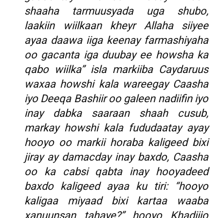
shaaha tarmuusyada uga shubo,
laakiin wiilkaan kheyr Allaha siiyee
ayaa daawa iiga keenay farmashiyaha
oo gacanta iga duubay ee howsha ka
qabo wiilka” isla markiiba Caydaruus
waxaa howshi kala wareegay Caasha
iyo Deeqa Bashiir oo galeen nadiifin iyo
inay dabka saaraan shaah cusub,
markay howshi kala fududaatay ayay
hooyo oo markii horaba kaligeed bixi
jiray ay damacday inay baxdo, Caasha
oo ka cabsi qabta inay hooyadeed
baxdo kaligeed ayaa ku tiri: “hooyo
kaligaa miyaad bixi kartaa waaba
xanuunsan tahaye?” hooyo Khadiijo