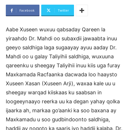
Facebook
Twitter
Aabe Xuseen wuxuu qabsaday Qareen la
yiraahdo Dr. Mahdi oo subaxdii jawaabta inuu
geeyo saldhiga laga sugaayay ayuu aaday Dr.
Mahdi oo u galay Taliyihii saldhiga, wuxuuna
qareenku u sheegay Taliyihii inuu kiis uga furay
Maxkamada Racfaanka dacwada loo haaysto
Xuseen Xasan (Xuseen Arji), waxaa kale uu u
sheegay warqad kiiskaas ku saabsan in
loogeeynaayo reerka uu ka degan yahay qolka
ijaarka ah, markaa go’aanki ka soo baxana ay
Maxkamadu u soo gudbindoonto saldhiga,
haddii ay noqoto ka saaris iyo haddii kalaba, Dr.