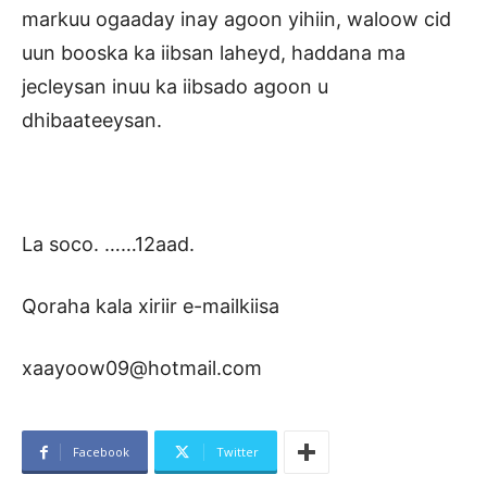
markuu ogaaday inay agoon yihiin, waloow cid
uun booska ka iibsan laheyd, haddana ma
jecleysan inuu ka iibsado agoon u
dhibaateeysan.
La soco. ……12aad.
Qoraha kala xiriir e-mailkiisa
xaayoow09@hotmail.com
Facebook
Twitter