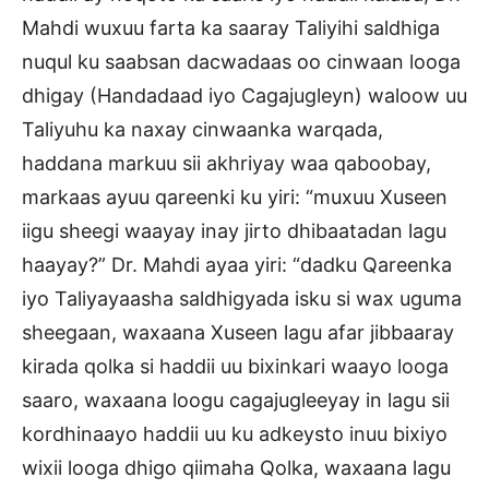
Mahdi wuxuu farta ka saaray Taliyihi saldhiga
nuqul ku saabsan dacwadaas oo cinwaan looga
dhigay (Handadaad iyo Cagajugleyn) waloow uu
Taliyuhu ka naxay cinwaanka warqada,
haddana markuu sii akhriyay waa qaboobay,
markaas ayuu qareenki ku yiri: “muxuu Xuseen
iigu sheegi waayay inay jirto dhibaatadan lagu
haayay?” Dr. Mahdi ayaa yiri: “dadku Qareenka
iyo Taliyayaasha saldhigyada isku si wax uguma
sheegaan, waxaana Xuseen lagu afar jibbaaray
kirada qolka si haddii uu bixinkari waayo looga
saaro, waxaana loogu cagajugleeyay in lagu sii
kordhinaayo haddii uu ku adkeysto inuu bixiyo
wixii looga dhigo qiimaha Qolka, waxaana lagu