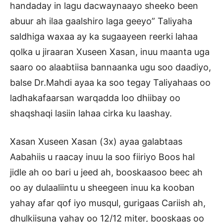
handaday in lagu dacwaynaayo sheeko been
abuur ah ilaa gaalshiro laga geeyo” Taliyaha
saldhiga waxaa ay ka sugaayeen reerki lahaa
qolka u jiraaran Xuseen Xasan, inuu maanta uga
saaro oo alaabtiisa bannaanka ugu soo daadiyo,
balse Dr.Mahdi ayaa ka soo tegay Taliyahaas oo
ladhakafaarsan warqadda loo dhiibay oo
shaqshaqi lasiin lahaa cirka ku laashay.
Xasan Xuseen Xasan (3x) ayaa galabtaas
Aabahiis u raacay inuu la soo fiiriyo Boos hal
jidle ah oo bari u jeed ah, booskaasoo beec ah
oo ay dulaaliintu u sheegeen inuu ka kooban
yahay afar qof iyo musqul, gurigaas Cariish ah,
dhulkiisuna yahay oo 12/12 miter, booskaas oo