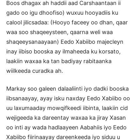
Boos dhagax ah haddii aad Carshaantaan ii
gado oo igu dhoofiso) wuxuu hooyadiis ku
calool jilicsadaa: (Hooyo faceey oo dhan, qaar
waa soo shaqeeysteen, qaarna weli waa
shaqeeysanaayaan) Eedo Xabiibo majecleyn
inay iibiso booska ay ilmaheeda ku korsato,
laakiin waxaa ka tan badiyay rabitaanka
wiilkeeda curadka ah.
Markay soo galeen dalaaliinti iyo dadki booska
iibsanaayay, ayay isku naxday Eedo Xabiibo oo
uu laxumaaday mowqifkeedi iibinta, laakiin cid
wejigeeda ka dareentay waxaa ka jiray Xasan
oo inti ay wada hadlaayeen Aabahiis iyo Eedo
Xabiibo fiirinaayay dareenkeeda iyo siduu u