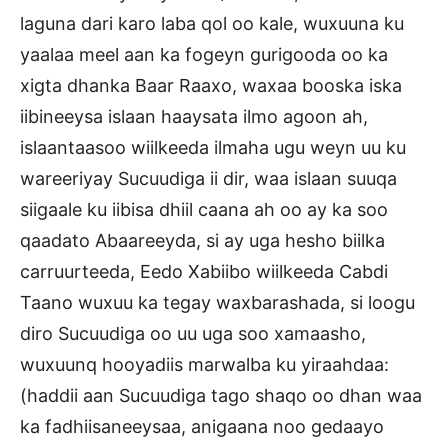
laguna dari karo laba qol oo kale, wuxuuna ku
yaalaa meel aan ka fogeyn gurigooda oo ka
xigta dhanka Baar Raaxo, waxaa booska iska
iibineeysa islaan haaysata ilmo agoon ah,
islaantaasoo wiilkeeda ilmaha ugu weyn uu ku
wareeriyay Sucuudiga ii dir, waa islaan suuqa
siigaale ku iibisa dhiil caana ah oo ay ka soo
qaadato Abaareeyda, si ay uga hesho biilka
carruurteeda, Eedo Xabiibo wiilkeeda Cabdi
Taano wuxuu ka tegay waxbarashada, si loogu
diro Sucuudiga oo uu uga soo xamaasho,
wuxuunq hooyadiis marwalba ku yiraahdaa:
(haddii aan Sucuudiga tago shaqo oo dhan waa
ka fadhiisaneeysaa, anigaana noo gedaayo