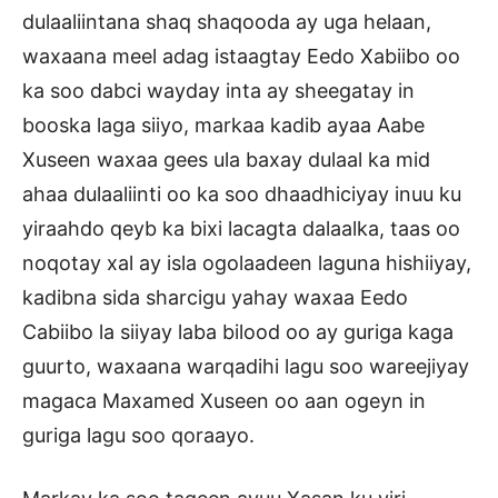
dulaaliintana shaq shaqooda ay uga helaan,
waxaana meel adag istaagtay Eedo Xabiibo oo
ka soo dabci wayday inta ay sheegatay in
booska laga siiyo, markaa kadib ayaa Aabe
Xuseen waxaa gees ula baxay dulaal ka mid
ahaa dulaaliinti oo ka soo dhaadhiciyay inuu ku
yiraahdo qeyb ka bixi lacagta dalaalka, taas oo
noqotay xal ay isla ogolaadeen laguna hishiiyay,
kadibna sida sharcigu yahay waxaa Eedo
Cabiibo la siiyay laba bilood oo ay guriga kaga
guurto, waxaana warqadihi lagu soo wareejiyay
magaca Maxamed Xuseen oo aan ogeyn in
guriga lagu soo qoraayo.