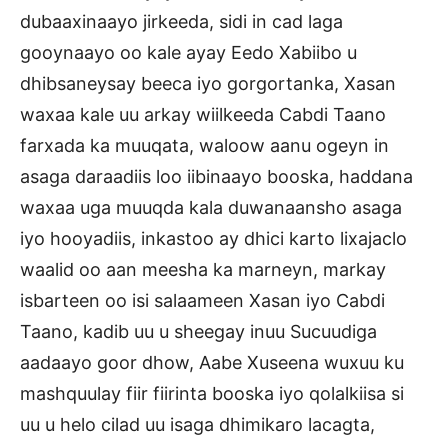
dubaaxinaayo jirkeeda, sidi in cad laga
gooynaayo oo kale ayay Eedo Xabiibo u
dhibsaneysay beeca iyo gorgortanka, Xasan
waxaa kale uu arkay wiilkeeda Cabdi Taano
farxada ka muuqata, waloow aanu ogeyn in
asaga daraadiis loo iibinaayo booska, haddana
waxaa uga muuqda kala duwanaansho asaga
iyo hooyadiis, inkastoo ay dhici karto lixajaclo
waalid oo aan meesha ka marneyn, markay
isbarteen oo isi salaameen Xasan iyo Cabdi
Taano, kadib uu u sheegay inuu Sucuudiga
aadaayo goor dhow, Aabe Xuseena wuxuu ku
mashquulay fiir fiirinta booska iyo qolalkiisa si
uu u helo cilad uu isaga dhimikaro lacagta,