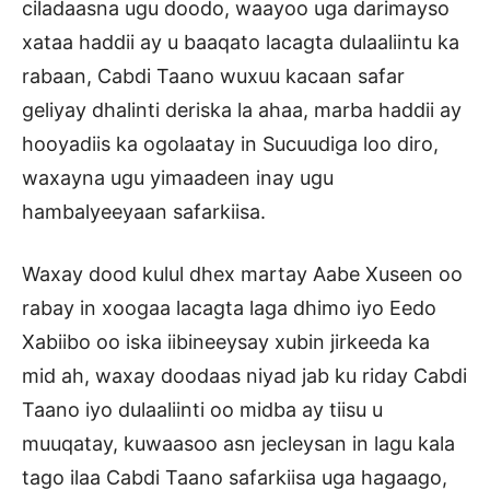
ciladaasna ugu doodo, waayoo uga darimayso
xataa haddii ay u baaqato lacagta dulaaliintu ka
rabaan, Cabdi Taano wuxuu kacaan safar
geliyay dhalinti deriska la ahaa, marba haddii ay
hooyadiis ka ogolaatay in Sucuudiga loo diro,
waxayna ugu yimaadeen inay ugu
hambalyeeyaan safarkiisa.
Waxay dood kulul dhex martay Aabe Xuseen oo
rabay in xoogaa lacagta laga dhimo iyo Eedo
Xabiibo oo iska iibineeysay xubin jirkeeda ka
mid ah, waxay doodaas niyad jab ku riday Cabdi
Taano iyo dulaaliinti oo midba ay tiisu u
muuqatay, kuwaasoo asn jecleysan in lagu kala
tago ilaa Cabdi Taano safarkiisa uga hagaago,