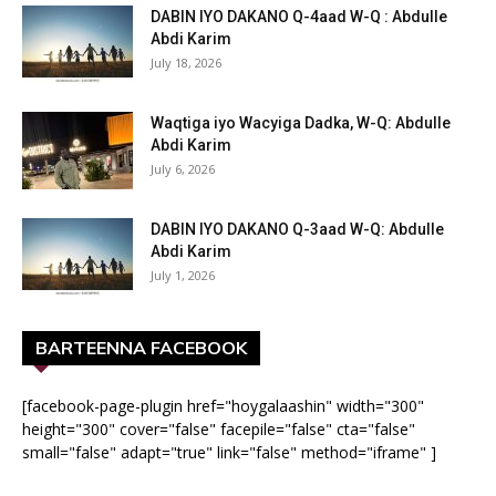
DABIN IYO DAKANO Q-4aad W-Q : Abdulle
Abdi Karim
July 18, 2026
Waqtiga iyo Wacyiga Dadka, W-Q: Abdulle
Abdi Karim
July 6, 2026
DABIN IYO DAKANO Q-3aad W-Q: Abdulle
Abdi Karim
July 1, 2026
BARTEENNA FACEBOOK
[facebook-page-plugin href="hoygalaashin" width="300"
height="300" cover="false" facepile="false" cta="false"
small="false" adapt="true" link="false" method="iframe" ]