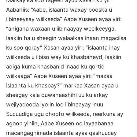
Markay ka soo tageen ayuu Xasan ku yiri
Aabahiis: “Aabe, islaanta waxay booska u
iibineeysay wiilkeeda” Aabe Xuseen ayaa yiri:
“anigana waxaan u iibinaayay weelkeeyga,
laakiin ha u sheegin walaalkaa inaan magaciisa
ku soo qoray” Xasan ayaa yiri: “islaanta inay
wiilkeeda u iibiso way ku khasbaneyd, laakiin
adiga kuma khasbanid inaad ku qortid
wiilkaaga” Aabe Xuseen ayaa yiri: “maxaa
islaanta ku khasbay?” markaa Xasan ayaa u
sheegay kala duwanaashihi uu ku arkay
wejiyadooda iyo in loo iibinaayay inuu
Sucuudiga ugu dhoofo wiilkeeda, reerkuna ay
agoon yihiin, Aabe Xuseen oo layaabanaa
macangagnimada islaanta ayaa qashuucay