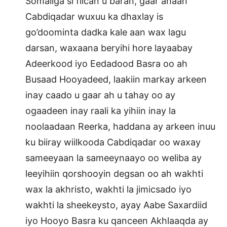
Somaliga si fiican u baran, gaar ahaan
Cabdiqadar wuxuu ka dhaxlay is
go’doominta dadka kale aan wax lagu
darsan, waxaana beryihi hore layaabay
Adeerkood iyo Eedadood Basra oo ah
Busaad Hooyadeed, laakiin markay arkeen
inay caado u gaar ah u tahay oo ay
ogaadeen inay raali ka yihiin inay la
noolaadaan Reerka, haddana ay arkeen inuu
ku biiray wiilkooda Cabdiqadar oo waxay
sameeyaan la sameeynaayo oo weliba ay
leeyihiin qorshooyin degsan oo ah wakhti
wax la akhristo, wakhti la jimicsado iyo
wakhti la sheekeysto, ayay Aabe Saxardiid
iyo Hooyo Basra ku qanceen Akhlaaqda ay