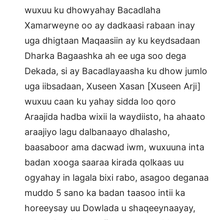
wuxuu ku dhowyahay Bacadlaha
Xamarweyne oo ay dadkaasi rabaan inay
uga dhigtaan Maqaasiin ay ku keydsadaan
Dharka Bagaashka ah ee uga soo dega
Dekada, si ay Bacadlayaasha ku dhow jumlo
uga iibsadaan, Xuseen Xasan [Xuseen Arji]
wuxuu caan ku yahay sidda loo qoro
Araajida hadba wixii la waydiisto, ha ahaato
araajiyo lagu dalbanaayo dhalasho,
baasaboor ama dacwad iwm, wuxuuna inta
badan xooga saaraa kirada qolkaas uu
ogyahay in lagala bixi rabo, asagoo deganaa
muddo 5 sano ka badan taasoo intii ka
horeeysay uu Dowlada u shaqeeynaayay,