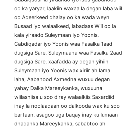
oo ka yaryar, laakiin waxaa la degan laba wiil
oo Adeerkeed dhalay oo ka wada weyn
Busaad iyo walaalkeed, labadaas Wiil oo la
kala yiraado Suleymaan iyo Yoonis,
Cabdiqadar iyo Yoonis waa Fasalka 1aad
dugsiga Sare, Suleymaana waa Fasalka 2aad
dugsiga Sare, xaafadda ay degan yihiin
Suleymaan iyo Yoonis wax xiriir ah lama
laha, Aabahood Axmedna wuxuu degan
yahay Dalka Mareeykanka, wuxuuna
wiilashiisa u soo diray walaalkiis Saxardiid
inay la noolaadaan oo dalkooda wax ku soo
bartaan, asagoo uga baqay inay ku lumaan
dhaqanka Mareeykanka, sababtoo ah