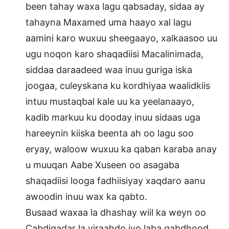
been tahay waxa lagu qabsaday, sidaa ay
tahayna Maxamed uma haayo xal lagu
aamini karo wuxuu sheegaayo, xalkaasoo uu
ugu noqon karo shaqadiisi Macalinimada,
siddaa daraadeed waa inuu guriga iska
joogaa, culeyskana ku kordhiyaa waalidkiis
intuu mustaqbal kale uu ka yeelanaayo,
kadib markuu ku dooday inuu sidaas uga
hareeynin kiiska beenta ah oo lagu soo
eryay, waloow wuxuu ka qaban karaba anay
u muuqan Aabe Xuseen oo asagaba
shaqadiisi looga fadhiisiyay xaqdaro aanu
awoodin inuu wax ka qabto.
Busaad waxaa la dhashay wiil ka weyn oo
Cabdiqadar la yiraahdo iyo laba gabdhood