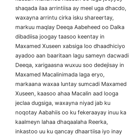
shaqada ilaa arrintiisa ay meel uga dhacdo,
waxayna arrintu cirka isku shareertay,
markuu maqlay Deeqa Aabeheed oo Dalka
dibadiisa joogay taasoo keentay in
Maxamed Xuseen xabsiga loo dhaadhiciyo
ayadoo aan baaritaan lagu sameyn dacwadi
Deeqa, xarigaasna wuxuu soo dedejisay in
Maxamed Macalinimada laga eryo,
markaana waxaa luntay sumcadi Maxamed
Xuseen, kaasoo ahaa Macalin aad looga
jeclaa dugsiga, waxayna niyad jab ku
noqotay Aabahiis oo ku fekeraayay inuu ka
kaalmeyn lahaa dhaqaalaha Reerka,
inkastoo uu ku qancay dhaartiisa iyo inay