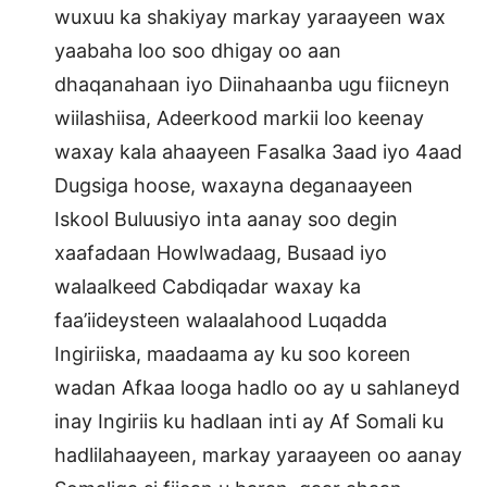
wuxuu ka shakiyay markay yaraayeen wax
yaabaha loo soo dhigay oo aan
dhaqanahaan iyo Diinahaanba ugu fiicneyn
wiilashiisa, Adeerkood markii loo keenay
waxay kala ahaayeen Fasalka 3aad iyo 4aad
Dugsiga hoose, waxayna deganaayeen
Iskool Buluusiyo inta aanay soo degin
xaafadaan Howlwadaag, Busaad iyo
walaalkeed Cabdiqadar waxay ka
faa’iideysteen walaalahood Luqadda
Ingiriiska, maadaama ay ku soo koreen
wadan Afkaa looga hadlo oo ay u sahlaneyd
inay Ingiriis ku hadlaan inti ay Af Somali ku
hadlilahaayeen, markay yaraayeen oo aanay