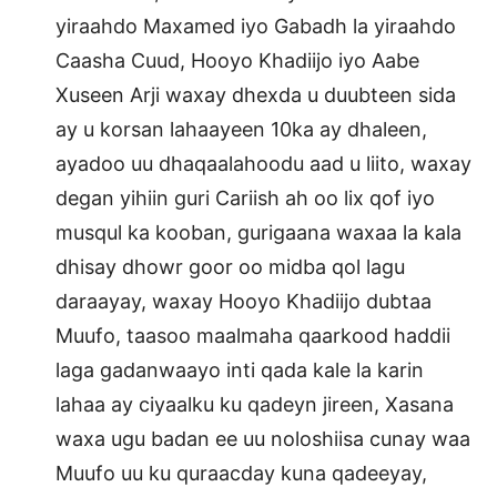
yiraahdo Maxamed iyo Gabadh la yiraahdo
Caasha Cuud, Hooyo Khadiijo iyo Aabe
Xuseen Arji waxay dhexda u duubteen sida
ay u korsan lahaayeen 10ka ay dhaleen,
ayadoo uu dhaqaalahoodu aad u liito, waxay
degan yihiin guri Cariish ah oo lix qof iyo
musqul ka kooban, gurigaana waxaa la kala
dhisay dhowr goor oo midba qol lagu
daraayay, waxay Hooyo Khadiijo dubtaa
Muufo, taasoo maalmaha qaarkood haddii
laga gadanwaayo inti qada kale la karin
lahaa ay ciyaalku ku qadeyn jireen, Xasana
waxa ugu badan ee uu noloshiisa cunay waa
Muufo uu ku quraacday kuna qadeeyay,