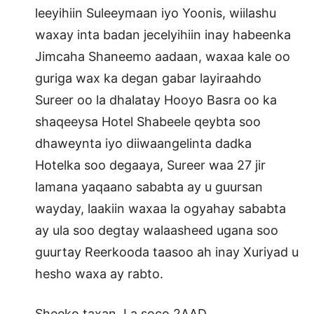
leeyihiin Suleeymaan iyo Yoonis, wiilashu
waxay inta badan jecelyihiin inay habeenka
Jimcaha Shaneemo aadaan, waxaa kale oo
guriga wax ka degan gabar layiraahdo
Sureer oo la dhalatay Hooyo Basra oo ka
shaqeeysa Hotel Shabeele qeybta soo
dhaweynta iyo diiwaangelinta dadka
Hotelka soo degaaya, Sureer waa 27 jir
lamana yaqaano sababta ay u guursan
wayday, laakiin waxaa la ogyahay sababta
ay ula soo degtay walaasheed ugana soo
guurtay Reerkooda taasoo ah inay Xuriyad u
hesho waxa ay rabto.
Sheeko taxan. La soco 2AAD