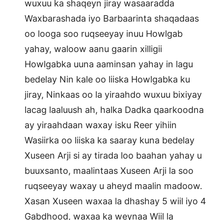
wuxuu ka shaqeyn jiray wasaaradda
Waxbarashada iyo Barbaarinta shaqadaas
oo looga soo ruqseeyay inuu Howlgab
yahay, waloow aanu gaarin xilligii
Howlgabka uuna aaminsan yahay in lagu
bedelay Nin kale oo liiska Howlgabka ku
jiray, Ninkaas oo la yiraahdo wuxuu bixiyay
lacag laaluush ah, halka Dadka qaarkoodna
ay yiraahdaan waxay isku Reer yihiin
Wasiirka oo liiska ka saaray kuna bedelay
Xuseen Arji si ay tirada loo baahan yahay u
buuxsanto, maalintaas Xuseen Arji la soo
ruqseeyay waxay u aheyd maalin madoow.
Xasan Xuseen waxaa la dhashay 5 wiil iyo 4
Gabdhood, waxaa ka weynaa Wiil la