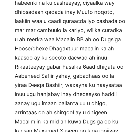
habeenkiina ku casheeyay, ciyaalka way
dhibsadaan qadada inay Muufo noqoto,
laakiin waa u caadi quraacda iyo cashada oo
mar mar cambuulo la kariyo, wiilka curadka
u ah reerka waa Macalin BB ah oo Dugsiga
Hoose/dhexe Dhagaxtuur macalin ka ah
kaasoo ay ku socoto dacwad ah inuu
Rikaateeyay gabar Fasalka 6aad dhigata oo
Aabeheed Safiir yahay, gabadhaas oo la
yiraa Deeqa Bashiir, waxayna ku haaysataa
inuu ugu hanjabay inay dheceeyso haddii
aanay ugu imaan ballanta uu u dhigo,
arrintaas oo ah shirqool ay u dhigeen
Macalimiin ka mid ah kuwa Dugsiga oo ku
kacsan Maxamed Xuseen oo laga joojiyay