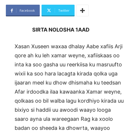
Facebook
Twitter
SIRTA NOLOSHA 1AAD
Xasan Xuseen waxaa dhalay Aabe xafiis Arji
qore ah ku leh xamar weyne, xafiiskaas oo
inta ka soo gasha uu reerkiisa ku masruufto
wixii ka soo hara lacagta kirada qolka uga
ijaaran meel ku dhow dhismaha ku teedsan
Afar irdoodka ilaa kawaanka Xamar weyne,
qolkaas oo bil walba lagu kordhiyo kirada uu
bixiyo si haddii uu awoodi waayo looga
saaro ayna ula wareegaan Rag ka xoolo
badan oo sheeda ka dhowrta, waayoo