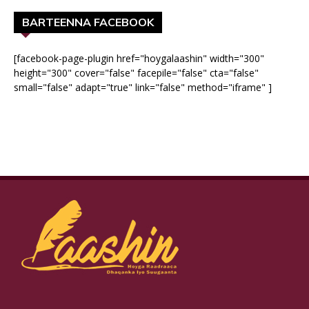
BARTEENNA FACEBOOK
[facebook-page-plugin href="hoygalaashin" width="300"
height="300" cover="false" facepile="false" cta="false"
small="false" adapt="true" link="false" method="iframe" ]