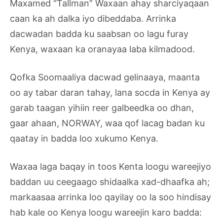
Maxamed “Tallman” Waxaan ahay sharciyaqaan
caan ka ah dalka iyo dibeddaba. Arrinka
dacwadan badda ku saabsan oo lagu furay
Kenya, waxaan ka oranayaa laba kilmadood.
Qofka Soomaaliya dacwad gelinaaya, maanta
oo ay tabar daran tahay, lana socda in Kenya ay
garab taagan yihiin reer galbeedka oo dhan,
gaar ahaan, NORWAY, waa qof lacag badan ku
qaatay in badda loo xukumo Kenya.
Waxaa laga baqay in toos Kenta loogu wareejiyo
baddan uu ceegaago shidaalka xad-dhaafka ah;
markaasaa arrinka loo qayilay oo la soo hindisay
hab kale oo Kenya loogu wareejin karo badda: