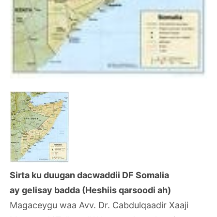
Sirta ku duugan dacwaddii DF Somalia
ay gelisay badda (Heshiis qarsoodi ah)
Magaceygu waa Avv. Dr. Cabdulqaadir Xaaji