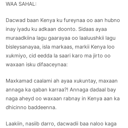
WAA SAHAL:
Dacwad baan Kenya ku fureynaa oo aan hubno
inay iyadu ku adkaan doonto. Sidaas ayaa
muraadkiina lagu gaarayaa oo laaluushkii lagu
bisleysanayaa, isla markaas, markii Kenya loo
xukmiyo, cid eedda la saari karo ma jirto oo
waxaan isku difaaceynaa:
Maxkamad caalami ah ayaa xukuntay, maxaan
annaga ka qaban karraa?! Annaga dadaal bay
naga aheyd oo waxaan rabnay in Kenya aan ka
dhicinno baddeenna.
Laakiin, nasiib darro, dacwadii baa naloo kaga