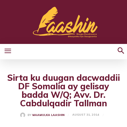
Sirta ku duugan dacwaddii
DF Somalia ay gelisay
badda W/Q; Avv. Dr.
Cabdulqadir Tallman
AUGUST 31, 2014
BY
MAAMULKA LAASHIN