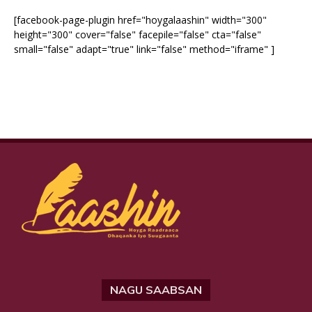
[facebook-page-plugin href="hoygalaashin" width="300"
height="300" cover="false" facepile="false" cta="false"
small="false" adapt="true" link="false" method="iframe" ]
NAGU SAABSAN