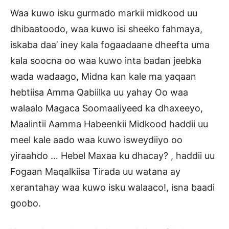
Waa kuwo isku gurmado markii midkood uu
dhibaatoodo, waa kuwo isi sheeko fahmaya,
iskaba daa’ iney kala fogaadaane dheefta uma
kala soocna oo waa kuwo inta badan jeebka
wada wadaago, Midna kan kale ma yaqaan
hebtiisa Amma Qabiilka uu yahay Oo waa
walaalo Magaca Soomaaliyeed ka dhaxeeyo,
Maalintii Aamma Habeenkii Midkood haddii uu
meel kale aado waa kuwo isweydiiyo oo
yiraahdo … Hebel Maxaa ku dhacay? , haddii uu
Fogaan Maqalkiisa Tirada uu watana ay
xerantahay waa kuwo isku walaaco!, isna baadi
goobo.