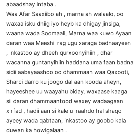
abaadshay intaba .
Waa Afar Saaxiibo ah , marna ah walaalo, oo
waxaa isku dhiig iyo heyb ka dhigay jinsiga,
waana wada Soomaali, Marna waa kuwo Ayaan
daran waa Meeshii rag ugu xaraga badnaayeen
, inkastoo ay dheeh qurxoonyihiin , dhar
wacanna guntanyihiin haddana uma faan badna
sidii aabayaashoo oo dhammaan waa Qaxooti,
Sharci darro ku joogo dal aan kooda aheyn,
hayeeshee uu waayahu biday, waxaase kaaga
sii daran dhammaantood waxey wadaagaan
xirfad , hadii aan si kale u iraahdo hal shaqo
ayeey wada qabtaan, inkastoo ay goobo kala
duwan ka howlgalaan .