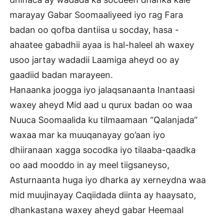
marayay Gabar Soomaaliyeed iyo rag Fara
badan oo qofba dantiisa u socday, hasa -
ahaatee gabadhii ayaa is hal-haleel ah waxey
usoo jartay wadadii Laamiga aheyd oo ay
gaadiid badan marayeen.
Hanaanka joogga iyo jalaqsanaanta Inantaasi
waxey aheyd Mid aad u qurux badan oo waa
Nuuca Soomaalida ku tilmaamaan “Qalanjada”
waxaa mar ka muuqanayay go’aan iyo
dhiiranaan xagga socodka iyo tilaaba-qaadka
oo aad mooddo in ay meel tiigsaneyso,
Asturnaanta huga iyo dharka ay xerneydna waa
mid muujinayay Caqiidada diinta ay haaysato,
dhankastana waxey aheyd gabar Heemaal