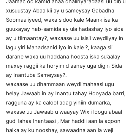
Jaamac oo kamid ahaa dhalinyaradaasi uu dib u
xusuustay Abaalkii ay u sameysay Gabadha
Soomaaliyeed, waxa sidoo kale Maankiisa ka
guuxayay hab-samida ay ula hadashay iyo sida
ay u tilmaantay?, waxaase uu isisii weydiiyay in
lagu yiri Mahadsanid iyo in kale ?, kaaga sii
darane waxa uu haddana hoosta iska su’aalay
maxey raggii ka horyimid aaney uga digin Sida
ay Inantuba Sameysay?.
waxaase uu dhammaan weydiimahaasi ugu
helay Jawaab in ay Inantu tahay Hooyada barri,
ragguna ay ka calool adag yihiin dumarka,
waxase uu Jawaab u waayay Wixii loogu abaal
gudi lahaa Inantaasi , Mar haddii aan la aqoon
halka ay ku nooshay, sawaadna aan la weji