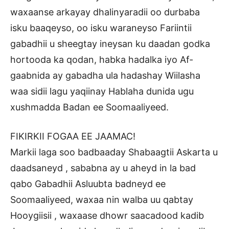
waxaanse arkayay dhalinyaradii oo durbaba
isku baaqeyso, oo isku waraneyso Fariintii
gabadhii u sheegtay ineysan ku daadan godka
hortooda ka qodan, habka hadalka iyo Af-
gaabnida ay gabadha ula hadashay Wiilasha
waa sidii lagu yaqiinay Hablaha dunida ugu
xushmadda Badan ee Soomaaliyeed.
FIKIRKII FOGAA EE JAAMAC!
Markii laga soo badbaaday Shabaagtii Askarta u
daadsaneyd , sababna ay u aheyd in la bad
qabo Gabadhii Asluubta badneyd ee
Soomaaliyeed, waxaa nin walba uu qabtay
Hooygiisii , waxaase dhowr saacadood kadib