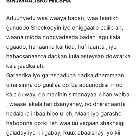
SINJIGAA, ISKU HIILSHA
Aduunyadu waa waaya badan, waa taariikh
gunuddo Sheekooyin iyo dhiggaallo cajiib ah,
waana midda noocyadeeda badan lagu kala
ogaado, hanaanka kartida, hufnaanta , iyo
habacsanaanta dadkan kula asteysan dowrarka
kala jaadka ah.
Garaadka iyo garashaduna dadka dhammaan
uma sinna oo guullaa qofba abuuriddiisii inoo
kala duway, oo manihin simanayaal dhan walba
, waase lakala fariidsanyahay, oo dhiiranaanta
hadalaka inbaa hibo u leh, Maan iyo garasho
haboonna qofkii leh waa uu yaqaan shakhsigii
galaday iyo kii gabay, Ruux abaalshay iyo kii