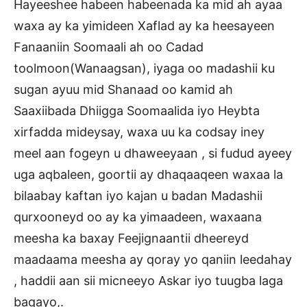
Hayeeshee habeen habeenada ka mid ah ayaa
waxa ay ka yimideen Xaflad ay ka heesayeen
Fanaaniin Soomaali ah oo Cadad
toolmoon(Wanaagsan), iyaga oo madashii ku
sugan ayuu mid Shanaad oo kamid ah
Saaxiibada Dhiigga Soomaalida iyo Heybta
xirfadda mideysay, waxa uu ka codsay iney
meel aan fogeyn u dhaweeyaan , si fudud ayeey
uga aqbaleen, goortii ay dhaqaaqeen waxaa la
bilaabay kaftan iyo kajan u badan Madashii
qurxooneyd oo ay ka yimaadeen, waxaana
meesha ka baxay Feejignaantii dheereyd
maadaama meesha ay qoray yo qaniin leedahay
, haddii aan sii micneeyo Askar iyo tuugba laga
baqayo,.