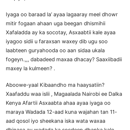
Iyaga oo baraad la’ ayaa lagaaray meel dhowr
mitir fogaan ahaan uga beegan dhismihii
Xafaladda ay ka socotay, Asxaabtii kale ayaa
iyagoo sidii u faraxsan waxey dib ugu soo
laabteen guryahooda oo aan sidaa ukala
fogeyn.,,, dabadeed maxaa dhacay? Saaxiibadii
maxey la kulmeen? .
Aboowe-yaal Kibaandho ma haaysatiin?
Xaafaddu waa islii , Magaalada Nairobi ee Dalka
Kenya Afartii Asxaabta ahaa ayaa iyaga oo
maraya Wadada 12-aad kuna wajahan tan 11-
aad qosol iyo sheekana iska wata waxaa
dhinaca ay wadada ka socdeen dhanka kale