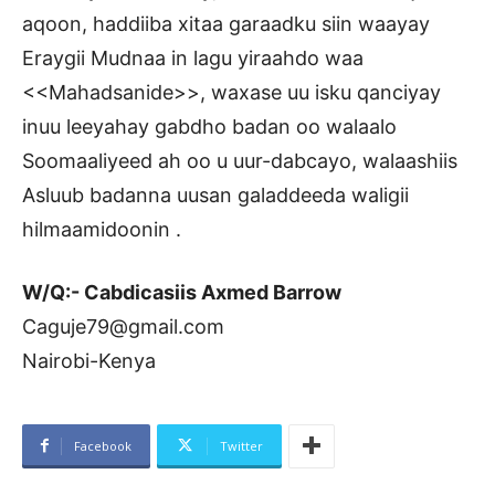
aqoon, haddiiba xitaa garaadku siin waayay
Eraygii Mudnaa in lagu yiraahdo waa
<<Mahadsanide>>, waxase uu isku qanciyay
inuu leeyahay gabdho badan oo walaalo
Soomaaliyeed ah oo u uur-dabcayo, walaashiis
Asluub badanna uusan galaddeeda waligii
hilmaamidoonin .
W/Q:- Cabdicasiis Axmed Barrow
Caguje79@gmail.com
Nairobi-Kenya
Facebook
Twitter