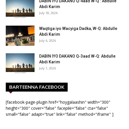
DABIN IYO DAKANO Q-4aad W-Q : Abdulle
Abdi Karim
July 18, 2026
Waqtiga iyo Wacyiga Dadka, W-Q: Abdulle
Abdi Karim
July 6, 2026
DABIN IYO DAKANO Q-3aad W-Q: Abdulle
Abdi Karim
July 1, 2026
BARTEENNA FACEBOOK
[facebook-page-plugin href="hoygalaashin" width="300"
height="300" cover="false" facepile="false" cta="false"
small="false" adapt="true" link="false" method="iframe" ]