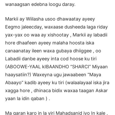
wanaagsan edebna loogu daray.
Markii ay Wiilasha usoo dhawaatay ayeey
Eegmo jaleecday, waxaase dusheeda laga riday
yax-yax oo waa ay xishootay , Markii ay labadii
hore dhaafeen ayeey malaha hoosta iska
canaanatay ileen waxa gubaya dhiiggee , oo
Labadii danbe ayeey inta cod hoose ku tiri
(ABOOWE-YAAL kIBAANDHO “SHARCI” Miyaan
haaysatiin?) Waxeyna ugu jawaabeen “Maya
Abaayo” kadib ayeey ku tiri (walaalayaal iska jira
xagga hore , dhinaca bidix waxaa taagan Askar
yaan la idin qaban ) .
Ma garan karo in la yiri Mahadsanid iyo In kale ,