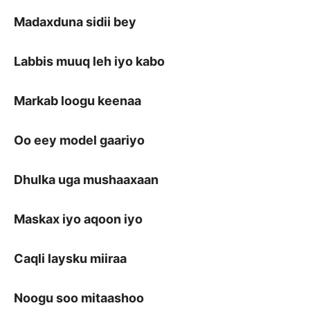
Madaxduna sidii bey
Labbis muuq leh iyo kabo
Markab loogu keenaa
Oo eey model gaariyo
Dhulka uga mushaaxaan
Maskax iyo aqoon iyo
Caqli laysku miiraa
Noogu soo mitaashoo