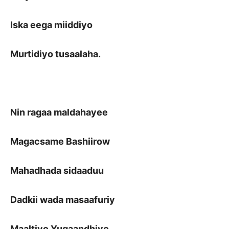
Iska eega miiddiyo
Murtidiyo tusaalaha.
Nin ragaa maldahayee
Magacsame Bashiirow
Mahadhada sidaaduu
Dadkii wada masaafuriy
Maaltiyo Yugaandhiyo