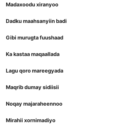
Madaxoodu xiranyoo
Dadku maahsanyiin badi
Gibi murugta fuushaad
Ka kastaa maqaallada
Lagu qoro mareegyada
Maqrib dumay sidiisii
Noqay majaraheennoo
Mirahii xornimadiyo