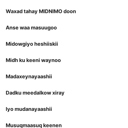
Waxad tahay MIDNIMO doon
Anse waa masuugoo
Midowgiyo heshiiskii
Midh ku keeni waynoo
Madaxeynayaashii
Dadku meedalkow xiray
Iyo mudanayaashii
Musuqmaasuq keenen