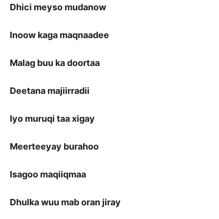
Dhici meyso mudanow
Inoow kaga maqnaadee
Malag buu ka doortaa
Deetana majiirradii
Iyo muruqi taa xigay
Meerteeyay burahoo
Isagoo maqiiqmaa
Dhulka wuu mab oran jiray