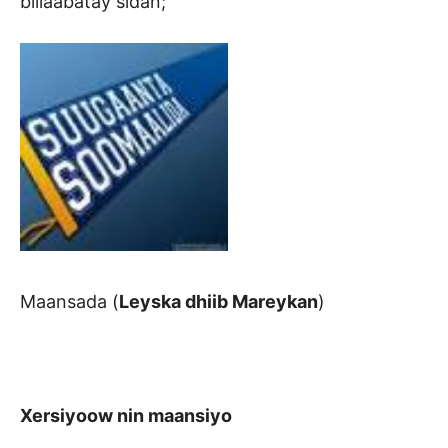
billaabatay sidan;
Maansada (
Leyska dhiib Mareykan
)
Xersiyoow nin maansiyo