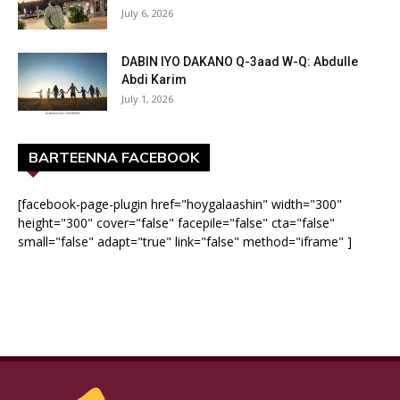
July 6, 2026
DABIN IYO DAKANO Q-3aad W-Q: Abdulle
Abdi Karim
July 1, 2026
BARTEENNA FACEBOOK
[facebook-page-plugin href="hoygalaashin" width="300"
height="300" cover="false" facepile="false" cta="false"
small="false" adapt="true" link="false" method="iframe" ]