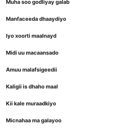
Muha soo godliyay galab
Manfaceeda dhaaydiyo
Iyo xoorti maalnayd
Midi uu macaansado
Amuu malafsigeedii
Kaligii is dhaho maal
Kii kale muraadkiyo
Micnahaa ma galayoo