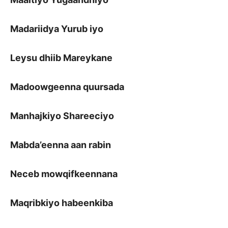
Madariidya Yurub iyo
Leysu dhiib Mareykane
Madoowgeenna quursada
Manhajkiyo Shareeciyo
Mabda’eenna aan rabin
Neceb mowqifkeennana
Maqribkiyo habeenkiba