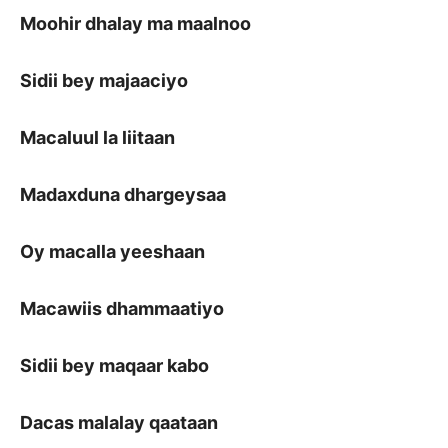
Moohir dhalay ma maalnoo
Sidii bey majaaciyo
Macaluul la liitaan
Madaxduna dhargeysaa
Oy macalla yeeshaan
Macawiis dhammaatiyo
Sidii bey maqaar kabo
Dacas malalay qaataan