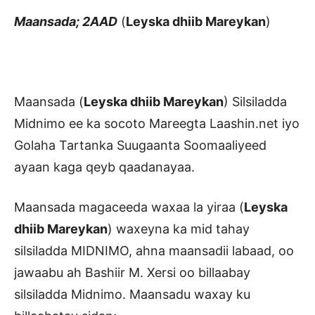
Maansada; 2AAD
(
Leyska dhiib Mareykan
)
Maansada (
Leyska dhiib Mareykan
) Silsiladda
Midnimo ee ka socoto Mareegta Laashin.net iyo
Golaha Tartanka Suugaanta Soomaaliyeed
ayaan kaga qeyb qaadanayaa.
Maansada magaceeda waxaa la yiraa (
Leyska
dhiib Mareykan
) waxeyna ka mid tahay
silsiladda MIDNIMO, ahna maansadii labaad, oo
jawaabu ah Bashiir M. Xersi oo billaabay
silsiladda Midnimo. Maansadu waxay ku