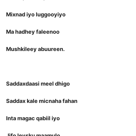
Mixnad iyo luggooyiyo
Ma hadhey faleenoo
Mushkileey abuureen.
Saddaxdaasi meel dhigo
Saddax kale micnaha fahan
Inta magac qabiil iyo
Jifo leysku maamulo