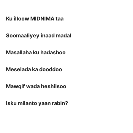
Ku illoow MIDNIMA taa
Soomaaliyey inaad madal
Masallaha ku hadashoo
Meselada ka dooddoo
Mawqif wada heshiisoo
Isku milanto yaan rabin?