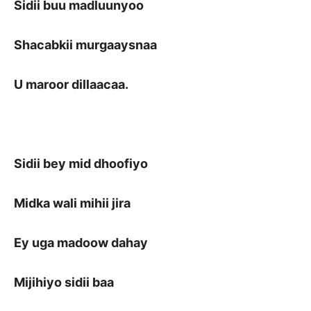
Sidii buu madluunyoo
Shacabkii murgaaysnaa
U maroor dillaacaa.
Sidii bey mid dhoofiyo
Midka wali mihii jira
Ey uga madoow dahay
Mijihiyo sidii baa