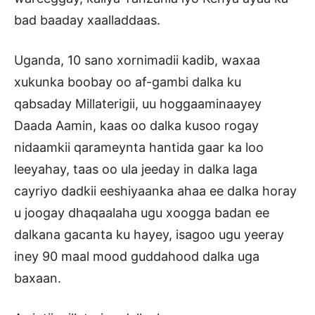
bad baaday xaalladdaas.
Uganda, 10 sano xornimadii kadib, waxaa
xukunka boobay oo af-gambi dalka ku
qabsaday Millaterigii, uu hoggaaminaayey
Daada Aamin, kaas oo dalka kusoo rogay
nidaamkii qarameynta hantida gaar ka loo
leeyahay, taas oo ula jeeday in dalka laga
cayriyo dadkii eeshiyaanka ahaa ee dalka horay
u joogay dhaqaalaha ugu xoogga badan ee
dalkana gacanta ku hayey, isagoo ugu yeeray
iney 90 maal mood guddahood dalka uga
baxaan.