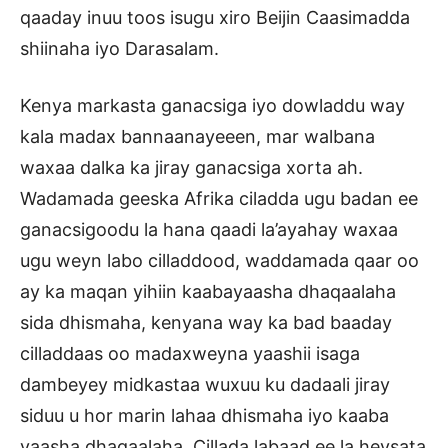
qaaday inuu toos isugu xiro Beijin Caasimadda
shiinaha iyo Darasalam.
Kenya markasta ganacsiga iyo dowladdu way
kala madax bannaanayeeen, mar walbana
waxaa dalka ka jiray ganacsiga xorta ah.
Wadamada geeska Afrika ciladda ugu badan ee
ganacsigoodu la hana qaadi la’ayahay waxaa
ugu weyn labo cilladdood, waddamada qaar oo
ay ka maqan yihiin kaabayaasha dhaqaalaha
sida dhismaha, kenyana way ka bad baaday
cilladdaas oo madaxweyna yaashii isaga
dambeyey midkastaa wuxuu ku dadaali jiray
siduu u hor marin lahaa dhismaha iyo kaaba
yaasha dhaqaalaha. Cillada labaad ee la heysata