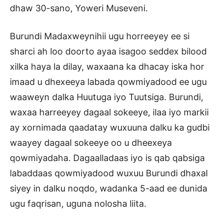
dhaw 30-sano, Yoweri Museveni.
Burundi Madaxweynihii ugu horreeyey ee si
sharci ah loo doorto ayaa isagoo seddex bilood
xilka haya la dilay, waxaana ka dhacay iska hor
imaad u dhexeeya labada qowmiyadood ee ugu
waaweyn dalka Huutuga iyo Tuutsiga. Burundi,
waxaa harreeyey dagaal sokeeye, ilaa iyo markii
ay xornimada qaadatay wuxuuna dalku ka gudbi
waayey dagaal sokeeye oo u dheexeya
qowmiyadaha. Dagaalladaas iyo is qab qabsiga
labaddaas qowmiyadood wuxuu Burundi dhaxal
siyey in dalku noqdo, wadanka 5-aad ee dunida
ugu faqrisan, uguna nolosha liita.