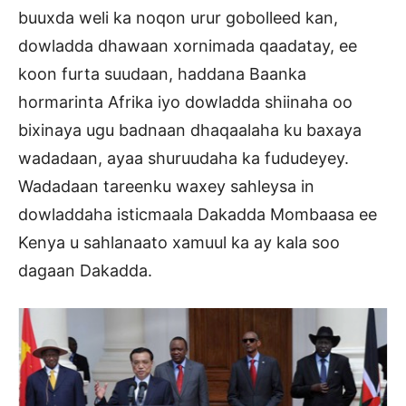
buuxda weli ka noqon urur gobolleed kan,
dowladda dhawaan xornimada qaadatay, ee
koon furta suudaan, haddana Baanka
hormarinta Afrika iyo dowladda shiinaha oo
bixinaya ugu badnaan dhaqaalaha ku baxaya
wadadaan, ayaa shuruudaha ka fududeyey.
Wadadaan tareenku waxey sahleysa in
dowladdaha isticmaala Dakadda Mombaasa ee
Kenya u sahlanaato xamuul ka ay kala soo
dagaan Dakadda.