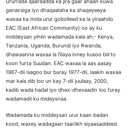
Ururrada qaaraadda ka jira gaar ahaan kuwa
ganacsiga iyo dhaqaalaha ka shaqeyeeya
waxaa ka mida urur gobolleed ka la yiraahdo
EAC (East African Community) oo ay ku
middeysan yihiin wadamada kala ah;- Kenya,
Tanzania, Uganda, Burundi iyo Rwanda,
dhawaanna waxaa la filaya inney kusoo biirto
koon furta Suudan. EAC waxaa la aas aasay
1967-dii isagoo bur buray 1977-dii, laakin waxaa
mar kale dib loo un kay 7-dii juulaay, 2000,
kadib wada hadal iyo dhex-dhexaadin loo furay
wadamadii ku mideysnaa.
Wadamada ku middeysan urur kaan badan
kood, waxey wadagaan taariikh siyaasaddeed