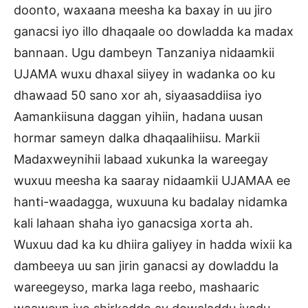
doonto, waxaana meesha ka baxay in uu jiro
ganacsi iyo illo dhaqaale oo dowladda ka madax
bannaan. Ugu dambeyn Tanzaniya nidaamkii
UJAMA wuxu dhaxal siiyey in wadanka oo ku
dhawaad 50 sano xor ah, siyaasaddiisa iyo
Aamankiisuna daggan yihiin, hadana uusan
hormar sameyn dalka dhaqaalihiisu. Markii
Madaxweynihii labaad xukunka la wareegay
wuxuu meesha ka saaray nidaamkii UJAMAA ee
hanti-waadagga, wuxuuna ku badalay nidamka
kali lahaan shaha iyo ganacsiga xorta ah.
Wuxuu dad ka ku dhiira galiyey in hadda wixii ka
dambeeya uu san jirin ganacsi ay dowladdu la
wareegeyso, marka laga reebo, mashaaric