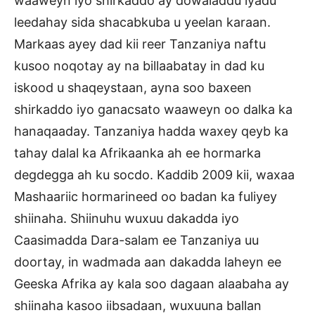
waaweyn iyo shirkaddo ay dowaladdu iyadu
leedahay sida shacabkuba u yeelan karaan.
Markaas ayey dad kii reer Tanzaniya naftu
kusoo noqotay ay na billaabatay in dad ku
iskood u shaqeystaan, ayna soo baxeen
shirkaddo iyo ganacsato waaweyn oo dalka ka
hanaqaaday. Tanzaniya hadda waxey qeyb ka
tahay dalal ka Afrikaanka ah ee hormarka
degdegga ah ku socdo. Kaddib 2009 kii, waxaa
Mashaariic hormarineed oo badan ka fuliyey
shiinaha. Shiinuhu wuxuu dakadda iyo
Caasimadda Dara-salam ee Tanzaniya uu
doortay, in wadmada aan dakadda laheyn ee
Geeska Afrika ay kala soo dagaan alaabaha ay
shiinaha kasoo iibsadaan, wuxuuna ballan