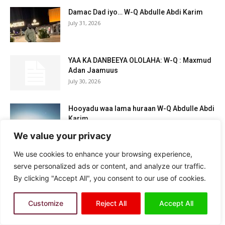
Damac Dad iyo… W-Q Abdulle Abdi Karim
July 31, 2026
YAA KA DANBEEYA OLOLAHA: W-Q : Maxmud
Adan Jaamuus
July 30, 2026
Hooyadu waa lama huraan W-Q Abdulle Abdi
Karim
July 28, 2026
We value your privacy
We use cookies to enhance your browsing experience,
DABIN IYO DAKANO Q-4aad W-Q : Abdulle
serve personalized ads or content, and analyze our traffic.
Abdi Karim
By clicking "Accept All", you consent to our use of cookies.
July 18, 2026
Customize
Reject All
Accept All
Waqtiga iyo Wacyiga Dadka, W-Q: Abdulle
Abdi Karim