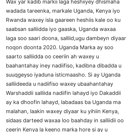
Wax yar kadib markii laga heshiiyey dhismaha
wadada tareenka, markale Uganda, Kenya iyo
Rwanda waxey isla gaareen heshiis kale oo ku
saabsan salliidda iyo gaaska, Uganda waxaa
laga soo saari doona, salliid,ugu dambeyn diyaar
noqon doonta 2020. Uganda Marka ay soo
saarto salliidda oo ceeriin ah waxey u
baahantahay iney nadiifiso, kadibna dibadda u
suuqgeyso iyaduna isticmaasho. Si ay Uganda
salliideeda u nadiifiso waxey ubaahantahay
Warshaddii salliida nadiifin lahayd iyo Dakaddii
ay ka dhoofin lahayd, labadaas ba Uganda ma
malahan, laakin waxey diyaar ku yihiin Kenya,
sidaas darteed waxaa loo baahday in salliidii oo
ceerin Kenya la keeno marka hore si ay u