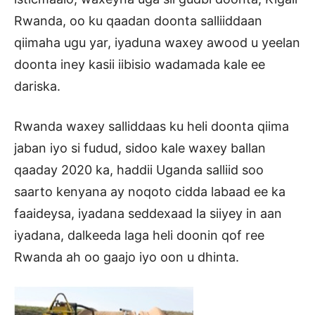
Rwanda, oo ku qaadan doonta salliiddaan
qiimaha ugu yar, iyaduna waxey awood u yeelan
doonta iney kasii iibisio wadamada kale ee
dariska.
Rwanda waxey salliddaas ku heli doonta qiima
jaban iyo si fudud, sidoo kale waxey ballan
qaaday 2020 ka, haddii Uganda salliid soo
saarto kenyana ay noqoto cidda labaad ee ka
faaideysa, iyadana seddexaad la siiyey in aan
iyadana, dalkeeda laga heli doonin qof ree
Rwanda ah oo gaajo iyo oon u dhinta.