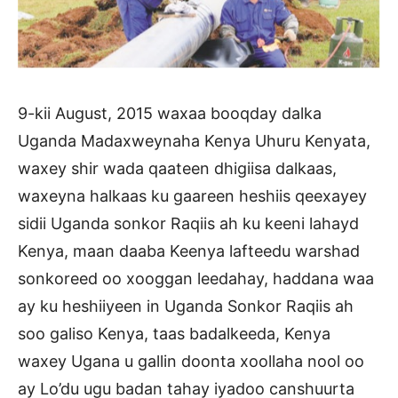
9-kii August, 2015 waxaa booqday dalka
Uganda Madaxweynaha Kenya Uhuru Kenyata,
waxey shir wada qaateen dhigiisa dalkaas,
waxeyna halkaas ku gaareen heshiis qeexayey
sidii Uganda sonkor Raqiis ah ku keeni lahayd
Kenya, maan daaba Keenya lafteedu warshad
sonkoreed oo xooggan leedahay, haddana waa
ay ku heshiiyeen in Uganda Sonkor Raqiis ah
soo galiso Kenya, taas badalkeeda, Kenya
waxey Ugana u gallin doonta xoollaha nool oo
ay Lo’du ugu badan tahay iyadoo canshuurta