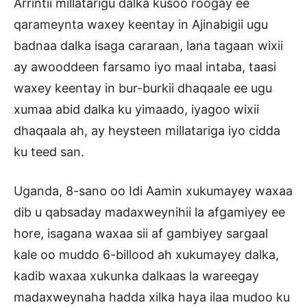
Arrintii millatarigu dalka kusoo roogay ee
qarameynta waxey keentay in Ajinabigii ugu
badnaa dalka isaga cararaan, lana tagaan wixii
ay awooddeen farsamo iyo maal intaba, taasi
waxey keentay in bur-burkii dhaqaale ee ugu
xumaa abid dalka ku yimaado, iyagoo wixii
dhaqaala ah, ay heysteen millatariga iyo cidda
ku teed san.
Uganda, 8-sano oo Idi Aamin xukumayey waxaa
dib u qabsaday madaxweynihii la afgamiyey ee
hore, isagana waxaa sii af gambiyey sargaal
kale oo muddo 6-billood ah xukumayey dalka,
kadib waxaa xukunka dalkaas la wareegay
madaxweynaha hadda xilka haya ilaa mudoo ku