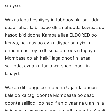
sifeyso.
Waxaa lagu heshiiyey in tubbooyinkii salliidda
qaadi lahaa la billaabo dhismahooda kuwaas oo
kasoo bixi doona Kampala ilaa ELDORED oo
Kenya, halkaas oo ay ku diyaar san yihiin
dhuumo horrey u dhisnaa oo toos u tagaya
Mombasa oo ah halkii laga dhoofin lahaa
salliidda, ayna ku taalo warshadii nadiifin
lahayd.
Waxaa dib loogu celin doona Uganda dhuun
kale oo ka tagi doonta Mombaasa oo qaadi
doonta salliiddii oo nadiif ah diyaar na u ah in la
isticmaalo, waxeyna uga sii gudbi doonta, Kigali