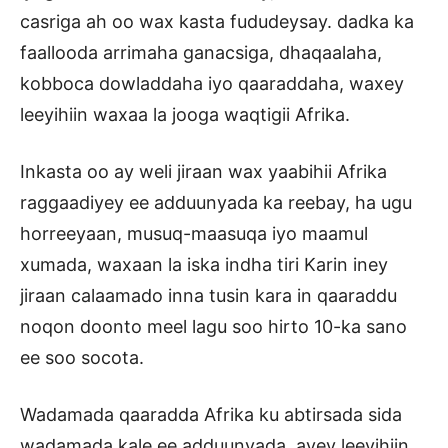
casriga ah oo wax kasta fududeysay. dadka ka
faallooda arrimaha ganacsiga, dhaqaalaha,
kobboca dowladdaha iyo qaaraddaha, waxey
leeyihiin waxaa la jooga waqtigii Afrika.
Inkasta oo ay weli jiraan wax yaabihii Afrika
raggaadiyey ee adduunyada ka reebay, ha ugu
horreeyaan, musuq-maasuqa iyo maamul
xumada, waxaan la iska indha tiri Karin iney
jiraan calaamado inna tusin kara in qaaraddu
noqon doonto meel lagu soo hirto 10-ka sano
ee soo socota.
Wadamada qaaradda Afrika ku abtirsada sida
wadamada kale ee adduunyada, ayey leeyihiin