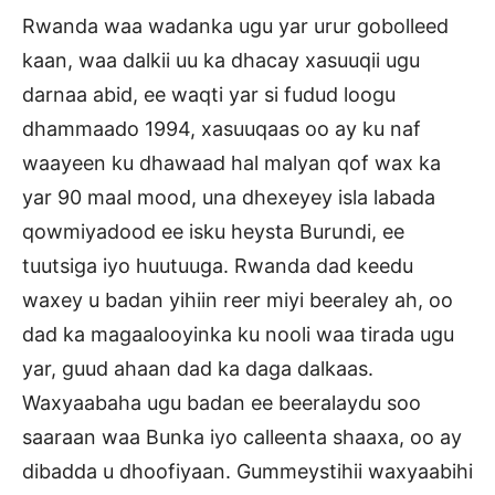
Rwanda waa wadanka ugu yar urur gobolleed
kaan, waa dalkii uu ka dhacay xasuuqii ugu
darnaa abid, ee waqti yar si fudud loogu
dhammaado 1994, xasuuqaas oo ay ku naf
waayeen ku dhawaad hal malyan qof wax ka
yar 90 maal mood, una dhexeyey isla labada
qowmiyadood ee isku heysta Burundi, ee
tuutsiga iyo huutuuga. Rwanda dad keedu
waxey u badan yihiin reer miyi beeraley ah, oo
dad ka magaalooyinka ku nooli waa tirada ugu
yar, guud ahaan dad ka daga dalkaas.
Waxyaabaha ugu badan ee beeralaydu soo
saaraan waa Bunka iyo calleenta shaaxa, oo ay
dibadda u dhoofiyaan. Gummeystihii waxyaabihi