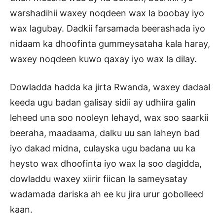
warshadihii waxey noqdeen wax la boobay iyo
wax lagubay. Dadkii farsamada beerashada iyo
nidaam ka dhoofinta gummeysataha kala haray,
waxey noqdeen kuwo qaxay iyo wax la dilay.
Dowladda hadda ka jirta Rwanda, waxey dadaal
keeda ugu badan galisay sidii ay udhiira galin
leheed una soo nooleyn lehayd, wax soo saarkii
beeraha, maadaama, dalku uu san laheyn bad
iyo dakad midna, culayska ugu badana uu ka
heysto wax dhoofinta iyo wax la soo dagidda,
dowladdu waxey xiirir fiican la sameysatay
wadamada dariska ah ee ku jira urur gobolleed
kaan.