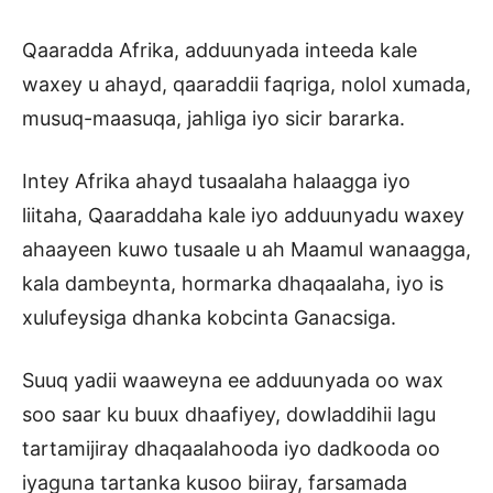
Qaaradda Afrika, adduunyada inteeda kale
waxey u ahayd, qaaraddii faqriga, nolol xumada,
musuq-maasuqa, jahliga iyo sicir bararka.
Intey Afrika ahayd tusaalaha halaagga iyo
liitaha, Qaaraddaha kale iyo adduunyadu waxey
ahaayeen kuwo tusaale u ah Maamul wanaagga,
kala dambeynta, hormarka dhaqaalaha, iyo is
xulufeysiga dhanka kobcinta Ganacsiga.
Suuq yadii waaweyna ee adduunyada oo wax
soo saar ku buux dhaafiyey, dowladdihii lagu
tartamijiray dhaqaalahooda iyo dadkooda oo
iyaguna tartanka kusoo biiray, farsamada