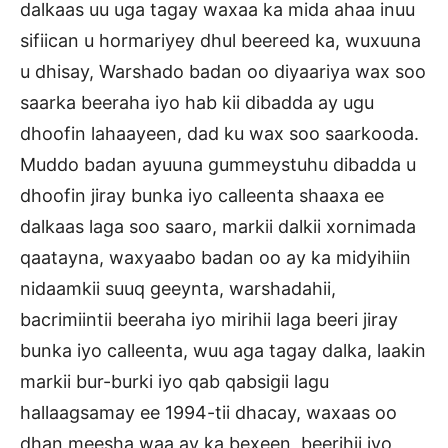
dalkaas uu uga tagay waxaa ka mida ahaa inuu
sifiican u hormariyey dhul beereed ka, wuxuuna
u dhisay, Warshado badan oo diyaariya wax soo
saarka beeraha iyo hab kii dibadda ay ugu
dhoofin lahaayeen, dad ku wax soo saarkooda.
Muddo badan ayuuna gummeystuhu dibadda u
dhoofin jiray bunka iyo calleenta shaaxa ee
dalkaas laga soo saaro, markii dalkii xornimada
qaatayna, waxyaabo badan oo ay ka midyihiin
nidaamkii suuq geeynta, warshadahii,
bacrimiintii beeraha iyo mirihii laga beeri jiray
bunka iyo calleenta, wuu aga tagay dalka, laakin
markii bur-burki iyo qab qabsigii lagu
hallaagsamay ee 1994-tii dhacay, waxaas oo
dhan meesha waa ay ka bexeen, beerihii iyo