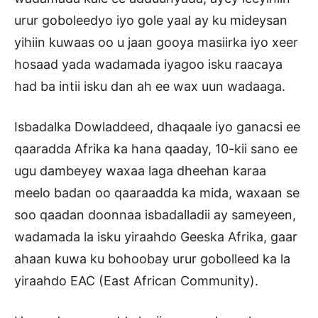
urur goboleedyo iyo gole yaal ay ku mideysan
yihiin kuwaas oo u jaan gooya masiirka iyo xeer
hosaad yada wadamada iyagoo isku raacaya
had ba intii isku dan ah ee wax uun wadaaga.
Isbadalka Dowladdeed, dhaqaale iyo ganacsi ee
qaaradda Afrika ka hana qaaday, 10-kii sano ee
ugu dambeyey waxaa laga dheehan karaa
meelo badan oo qaaraadda ka mida, waxaan se
soo qaadan doonnaa isbadalladii ay sameyeen,
wadamada la isku yiraahdo Geeska Afrika, gaar
ahaan kuwa ku bohoobay urur gobolleed ka la
yiraahdo EAC (East African Community).