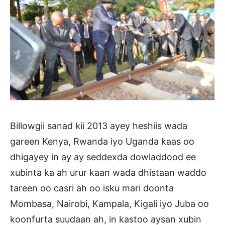
Billowgii sanad kii 2013 ayey heshiis wada
gareen Kenya, Rwanda iyo Uganda kaas oo
dhigayey in ay ay seddexda dowladdood ee
xubinta ka ah urur kaan wada dhistaan waddo
tareen oo casri ah oo isku mari doonta
Mombasa, Nairobi, Kampala, Kigali iyo Juba oo
koonfurta suudaan ah, in kastoo aysan xubin