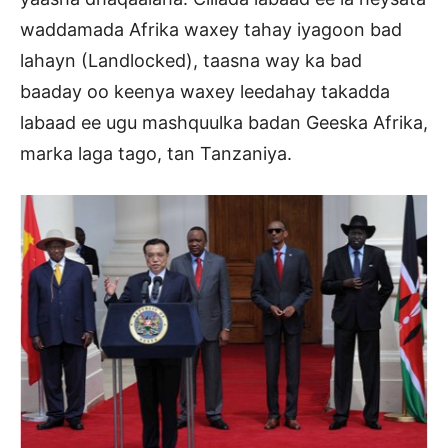
waddamada Afrika waxey tahay iyagoon bad
lahayn (Landlocked), taasna way ka bad
baaday oo keenya waxey leedahay takadda
labaad ee ugu mashquulka badan Geeska Afrika,
marka laga tago, tan Tanzaniya.