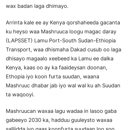
wax badan laga dhimayo.
Arrinta kale ee ay Kenya qorshaheeda gacanta
ku heyso waa Mashruuca loogu magac daray
(LAPSSET) Lamu Port-South Sudan-Ethiopia
Transport, waa dhismaha Dakad cusub oo laga
dhisayo magaalo xeebeed ka Lamu ee dalka
Kenya, kaas oo ay ka faaideysan doonan,
Ethopia iyo koon furta suudan, waana
Mashruuc dhabar jab iyo wal wal ku ah Suudan
ta waqooyi.
Mashruucan waxaa lagu wadaa in lasoo gaba
gabeeyo 2030 ka, hadduu guuleysto waxaa
salliidda iyo gaas koonfurta suudaan loo soo