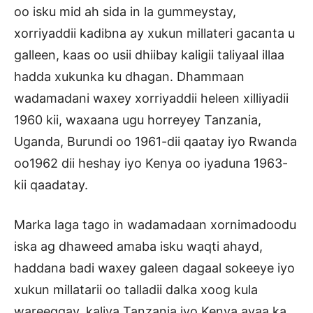
oo isku mid ah sida in la gummeystay,
xorriyaddii kadibna ay xukun millateri gacanta u
galleen, kaas oo usii dhiibay kaligii taliyaal illaa
hadda xukunka ku dhagan. Dhammaan
wadamadani waxey xorriyaddii heleen xilliyadii
1960 kii, waxaana ugu horreyey Tanzania,
Uganda, Burundi oo 1961-dii qaatay iyo Rwanda
oo1962 dii heshay iyo Kenya oo iyaduna 1963-
kii qaadatay.
Marka laga tago in wadamadaan xornimadoodu
iska ag dhaweed amaba isku waqti ahayd,
haddana badi waxey galeen dagaal sokeeye iyo
xukun millatarii oo talladii dalka xoog kula
wareeggay, kaliya Tanzania iyo Kenya ayaa ka