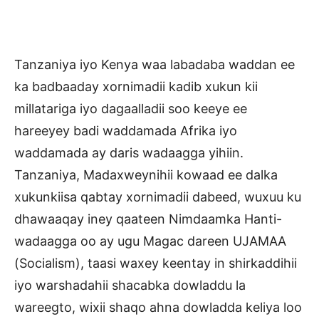
Tanzaniya iyo Kenya waa labadaba waddan ee
ka badbaaday xornimadii kadib xukun kii
millatariga iyo dagaalladii soo keeye ee
hareeyey badi waddamada Afrika iyo
waddamada ay daris wadaagga yihiin.
Tanzaniya, Madaxweynihii kowaad ee dalka
xukunkiisa qabtay xornimadii dabeed, wuxuu ku
dhawaaqay iney qaateen Nimdaamka Hanti-
wadaagga oo ay ugu Magac dareen UJAMAA
(Socialism), taasi waxey keentay in shirkaddihii
iyo warshadahii shacabka dowladdu la
wareegto, wixii shaqo ahna dowladda keliya loo