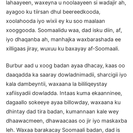
lahaayeen, waxeyna u noolaayeen si wadajir ah,
ayagoo ku tiirsan dhul beereedkooda,
xoolahooda iyo wixii ey ku soo maalaan
xooggooda. Soomaalidu waa, dad isku diin, af,
iyo dhaqanba ah, manhajka waxbarashada ee
xilligaas jiray, wuxuu ku baxayay af-Soomaali.
Burbur aad u xoog badan ayaa dhacay, kaas oo
daaqadda ka saaray dowladnimadii, sharcigii iyo
kala dambeyntii, waxaana la bililiqeystay
xafiisyadii dowladda. Intaas kuma ekaanninee,
dagaallo sokeeye ayaa billowday, waxaana ku
dhintay dad tira badan, kumannaan kale wey
dhaawacmeen, dhawaacaas oo jir iyo maskaxba
leh. Waxaa barakacay Soomaali badan, dad is