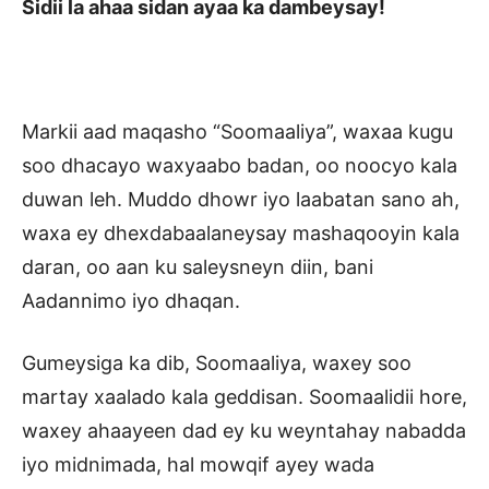
Sidii la ahaa sidan ayaa ka dambeysay!
Markii aad maqasho “Soomaaliya”, waxaa kugu
soo dhacayo waxyaabo badan, oo noocyo kala
duwan leh. Muddo dhowr iyo laabatan sano ah,
waxa ey dhexdabaalaneysay mashaqooyin kala
daran, oo aan ku saleysneyn diin, bani
Aadannimo iyo dhaqan.
Gumeysiga ka dib, Soomaaliya, waxey soo
martay xaalado kala geddisan. Soomaalidii hore,
waxey ahaayeen dad ey ku weyntahay nabadda
iyo midnimada, hal mowqif ayey wada