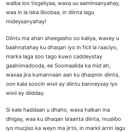
walba loo tixgeliyaa, waxa uu aaminsanyahay,
waa in la iska illoobaa, in diinta lagu
mideysanyahay!
Diintu ma ahan sheegasho oo kaliya, waxey u
baahnatahay ku dhaqan iyo in ficil la raaciyo,
marka laga soo tago kuwo caddeystay
gaalnimadooda, ee Soomaalida ka mid ah,
waxaa jira kumannaan aan ku dhaqmin diinta,
oon kala soocin wixii ay diintu banneysay iyo
wixii ey diidday.
Si kale haddaan u dhaho, waxa halkan ina
dhigay, waa ku dhaqan la’aanta diinta, musiibo
iyo mucjiso ka weyn ma jirto, in markii arrin lagu