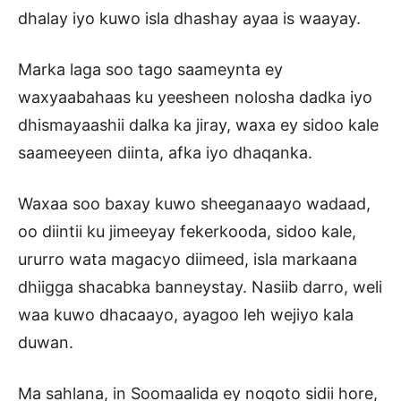
dhalay iyo kuwo isla dhashay ayaa is waayay.
Marka laga soo tago saameynta ey
waxyaabahaas ku yeesheen nolosha dadka iyo
dhismayaashii dalka ka jiray, waxa ey sidoo kale
saameeyeen diinta, afka iyo dhaqanka.
Waxaa soo baxay kuwo sheeganaayo wadaad,
oo diintii ku jimeeyay fekerkooda, sidoo kale,
ururro wata magacyo diimeed, isla markaana
dhiigga shacabka banneystay. Nasiib darro, weli
waa kuwo dhacaayo, ayagoo leh wejiyo kala
duwan.
Ma sahlana, in Soomaalida ey noqoto sidii hore,