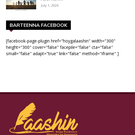
July 1, 2026
BARTEENNA FACEBOOK
[facebook-page-plugin href="hoygalaashin" width="300"
height="300" cover="false" facepile="false" cta="false"
small="false" adapt="true" link="false" method="iframe" ]