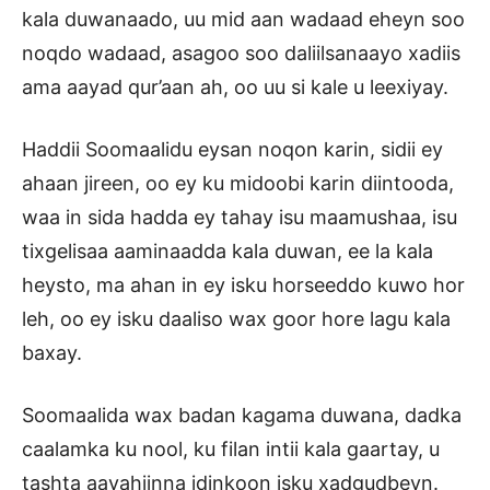
kala duwanaado, uu mid aan wadaad eheyn soo
noqdo wadaad, asagoo soo daliilsanaayo xadiis
ama aayad qur’aan ah, oo uu si kale u leexiyay.
Haddii Soomaalidu eysan noqon karin, sidii ey
ahaan jireen, oo ey ku midoobi karin diintooda,
waa in sida hadda ey tahay isu maamushaa, isu
tixgelisaa aaminaadda kala duwan, ee la kala
heysto, ma ahan in ey isku horseeddo kuwo hor
leh, oo ey isku daaliso wax goor hore lagu kala
baxay.
Soomaalida wax badan kagama duwana, dadka
caalamka ku nool, ku filan intii kala gaartay, u
tashta aayahiinna idinkoon isku xadgudbeyn.