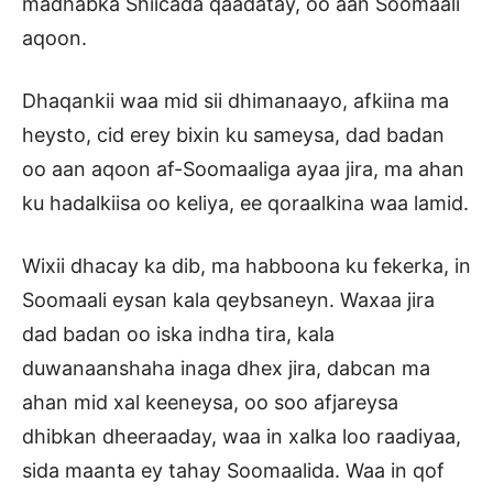
madhabka Shiicada qaadatay, oo aan Soomaali
aqoon.
Dhaqankii waa mid sii dhimanaayo, afkiina ma
heysto, cid erey bixin ku sameysa, dad badan
oo aan aqoon af-Soomaaliga ayaa jira, ma ahan
ku hadalkiisa oo keliya, ee qoraalkina waa lamid.
Wixii dhacay ka dib, ma habboona ku fekerka, in
Soomaali eysan kala qeybsaneyn. Waxaa jira
dad badan oo iska indha tira, kala
duwanaanshaha inaga dhex jira, dabcan ma
ahan mid xal keeneysa, oo soo afjareysa
dhibkan dheeraaday, waa in xalka loo raadiyaa,
sida maanta ey tahay Soomaalida. Waa in qof