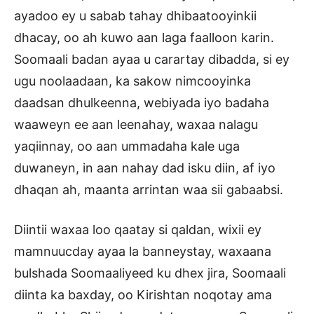
ayadoo ey u sabab tahay dhibaatooyinkii
dhacay, oo ah kuwo aan laga faalloon karin.
Soomaali badan ayaa u carartay dibadda, si ey
ugu noolaadaan, ka sakow nimcooyinka
daadsan dhulkeenna, webiyada iyo badaha
waaweyn ee aan leenahay, waxaa nalagu
yaqiinnay, oo aan ummadaha kale uga
duwaneyn, in aan nahay dad isku diin, af iyo
dhaqan ah, maanta arrintan waa sii gabaabsi.
Diintii waxaa loo qaatay si qaldan, wixii ey
mamnuucday ayaa la banneystay, waxaana
bulshada Soomaaliyeed ku dhex jira, Soomaali
diinta ka baxday, oo Kirishtan noqotay ama