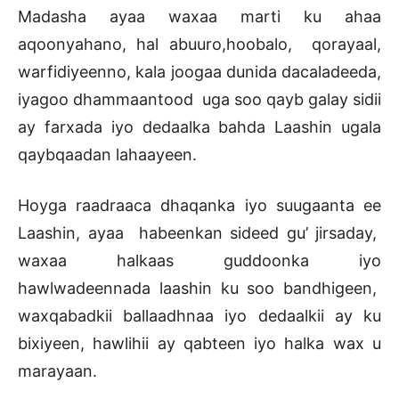
Madasha ayaa waxaa marti ku ahaa
aqoonyahano, hal abuuro,hoobalo, qorayaal,
warfidiyeenno, kala joogaa dunida dacaladeeda,
iyagoo dhammaantood uga soo qayb galay sidii
ay farxada iyo dedaalka bahda Laashin ugala
qaybqaadan lahaayeen.
Hoyga raadraaca dhaqanka iyo suugaanta ee
Laashin, ayaa habeenkan sideed gu’ jirsaday,
waxaa halkaas guddoonka iyo
hawlwadeennada laashin ku soo bandhigeen,
waxqabadkii ballaadhnaa iyo dedaalkii ay ku
bixiyeen, hawlihii ay qabteen iyo halka wax u
marayaan.