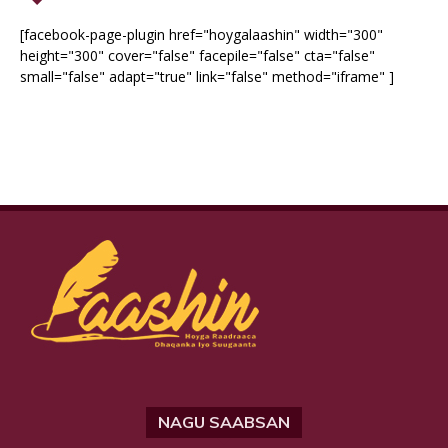
[facebook-page-plugin href="hoygalaashin" width="300"
height="300" cover="false" facepile="false" cta="false"
small="false" adapt="true" link="false" method="iframe" ]
NAGU SAABSAN