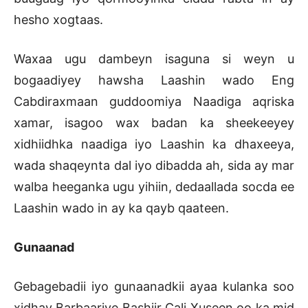
hesho xogtaas.
Waxaa ugu dambeyn isaguna si weyn u
bogaadiyey hawsha Laashin wado Eng
Cabdiraxmaan guddoomiya Naadiga aqriska
xamar, isagoo wax badan ka sheekeeyey
xidhiidhka naadiga iyo Laashin ka dhaxeeya,
wada shaqeynta dal iyo dibadda ah, sida ay mar
walba heeganka ugu yihiin, dedaallada socda ee
Laashin wado in ay ka qayb qaateen.
Gunaanad
Gebagebadii iyo gunaanadkii ayaa kulanka soo
xidhay Barbaariye Bashiir Cali Xuseen oo ka mid