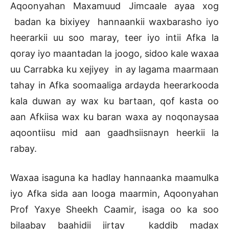
Aqoonyahan Maxamuud Jimcaale ayaa xog
badan ka bixiyey hannaankii waxbarasho iyo
heerarkii uu soo maray, teer iyo intii Afka la
qoray iyo maantadan la joogo, sidoo kale waxaa
uu Carrabka ku xejiyey in ay lagama maarmaan
tahay in Afka soomaaliga ardayda heerarkooda
kala duwan ay wax ku bartaan, qof kasta oo
aan Afkiisa wax ku baran waxa ay noqonaysaa
aqoontiisu mid aan gaadhsiisnayn heerkii la
rabay.
Waxaa isaguna ka hadlay hannaanka maamulka
iyo Afka sida aan looga maarmin, Aqoonyahan
Prof Yaxye Sheekh Caamir, isaga oo ka soo
bilaabay baahidii jirtay kaddib madax