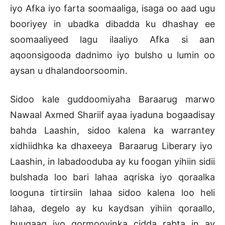
iyo Afka iyo farta soomaaliga, isaga oo aad ugu
booriyey in ubadka dibadda ku dhashay ee
soomaaliyeed lagu ilaaliyo Afka si aan
aqoonsigooda dadnimo iyo bulsho u lumin oo
aysan u dhalandoorsoomin.
Sidoo kale guddoomiyaha Baraarug marwo
Nawaal Axmed Shariif ayaa iyaduna bogaadisay
bahda Laashin, sidoo kalena ka warrantey
xidhiidhka ka dhaxeeya Baraarug Liberary iyo
Laashin, in labadooduba ay ku foogan yihiin sidii
bulshada loo bari lahaa aqriska iyo qoraalka
looguna tirtirsiin lahaa sidoo kalena loo heli
lahaa, degelo ay ku kaydsan yihiin qoraallo,
buugaag iyo qormooyinka cidda rabta in ay