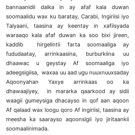
bannaanidii dalka in ay afaf kala duwan
soomaalidu wax ku baratay, Carabi, Ingiriisi iyo
Talyaani, taasina ay keentay in xafiisyada
waraaqo kala afaf duwan ka soo bixi jireen,
kaddib hirgelintii farta soomaaliga ay
fududaatay, arrinkaasina, burburkiina uu
dhaawac u geystay Af soomaaliga iyo
adeegsigiisa, waxaa uu aad ugu nuuxnuuxsaday
Aqoonyahan Yaxye arrinkaas oo ka
dhawaajiyey, in mararka qaarkood ay sidii
waagii gumeysiga dhacayso in qof aan aqoon
Af qalaad wax loogu qoro Af ingiriisi, taasina ay
meesha ka saarayso aqoonsigii iyo jiritaankii
soomaalinimada.