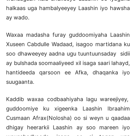
halkaas uga hambalyeeyey Laashin iyo hawsha
ay wado.
Waxaa madasha furay guddoomiyaha Laashin
Xuseen Cabdulle Wadaad, isagoo martidana ku
soo dhaweeyey aadna ugu tuuntuunsaday sidii
ay bulshada soomaaliyeed xil isaga saari lahayd,
hantideeda qarsoon ee Afka, dhaqanka iyo
suugaanta.
Kaddib waxaa codbaahiyaha lagu wareejiyey,
guddoomiye ku xigeenka Laashin Ibraahim
Cusmaan Afrax(Nolosha) oo si weyn u qaadaa
dhigay heerarkii Laashin ay soo mareen iyo