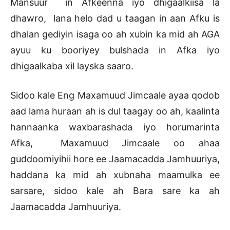
Mansuur in Afkeenna iyo dhigaalkiisa la
dhawro, lana helo dad u taagan in aan Afku is
dhalan gediyin isaga oo ah xubin ka mid ah AGA
ayuu ku booriyey bulshada in Afka iyo
dhigaalkaba xil layska saaro.
Sidoo kale Eng Maxamuud Jimcaale ayaa qodob
aad lama huraan ah is dul taagay oo ah, kaalinta
hannaanka waxbarashada iyo horumarinta
Afka, Maxamuud Jimcaale oo ahaa
guddoomiyihii hore ee Jaamacadda Jamhuuriya,
haddana ka mid ah xubnaha maamulka ee
sarsare, sidoo kale ah Bara sare ka ah
Jaamacadda Jamhuuriya.