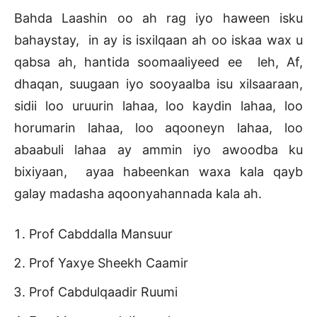
Bahda Laashin oo ah rag iyo haween isku
bahaystay, in ay is isxilqaan ah oo iskaa wax u
qabsa ah, hantida soomaaliyeed ee leh, Af,
dhaqan, suugaan iyo sooyaalba isu xilsaaraan,
sidii loo uruurin lahaa, loo kaydin lahaa, loo
horumarin lahaa, loo aqooneyn lahaa, loo
abaabuli lahaa ay ammin iyo awoodba ku
bixiyaan, ayaa habeenkan waxa kala qayb
galay madasha aqoonyahannada kala ah.
Prof Cabddalla Mansuur
Prof Yaxye Sheekh Caamir
Prof Cabdulqaadir Ruumi