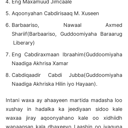
Eng Maxamuud Jimcaale
Aqoonyahan Cabdirisaaq M. Xuseen
Barbaariso, Nawaal Axmed
Shariif(Barbaariso, Guddoomiyaha Baraarug
Liberary)
Eng Cabdiraxmaan Ibraahim(Guddoomiyaha
Naadiga Akhrisa Xamar
Cabdiqaadir Cabdi Jubba(Guddoomiyaha
Naadiga Akhriska Hilin iyo Hayaan).
Intani waxa ay ahaayeen martida madasha loo
xushay in hadalka ka jeediyaan sidoo kale
waxaa jiray aqoonyahano kale oo xidhiidh
wanaagsan kala dhaxeeyo Laashin oo iyaguna