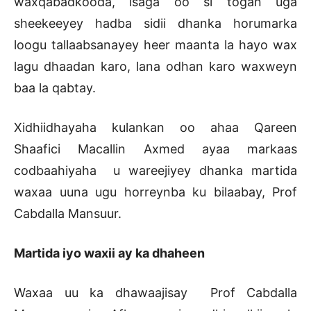
waxqabadkooda, isaga oo si togan uga
sheekeeyey hadba sidii dhanka horumarka
loogu tallaabsanayey heer maanta la hayo wax
lagu dhaadan karo, lana odhan karo waxweyn
baa la qabtay.
Xidhiidhayaha kulankan oo ahaa Qareen
Shaafici Macallin Axmed ayaa markaas
codbaahiyaha u wareejiyey dhanka martida
waxaa uuna ugu horreynba ku bilaabay, Prof
Cabdalla Mansuur.
Martida iyo waxii ay ka dhaheen
Waxaa uu ka dhawaajisay Prof Cabdalla