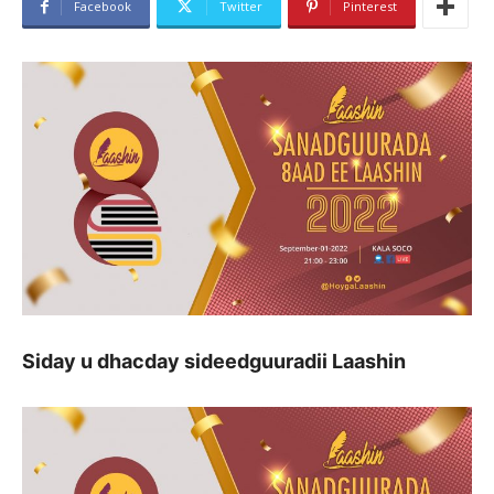
Facebook
Twitter
Pinterest
Siday u dhacday sideedguuradii Laashin