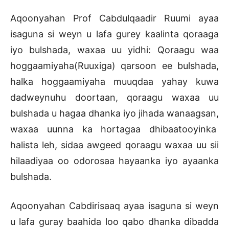
Aqoonyahan Prof Cabdulqaadir Ruumi ayaa
isaguna si weyn u lafa gurey kaalinta qoraaga
iyo bulshada, waxaa uu yidhi: Qoraagu waa
hoggaamiyaha(Ruuxiga) qarsoon ee bulshada,
halka hoggaamiyaha muuqdaa yahay kuwa
dadweynuhu doortaan, qoraagu waxaa uu
bulshada u hagaa dhanka iyo jihada wanaagsan,
waxaa uunna ka hortagaa dhibaatooyinka
halista leh, sidaa awgeed qoraagu waxaa uu sii
hilaadiyaa oo odorosaa hayaanka iyo ayaanka
bulshada.
Aqoonyahan Cabdirisaaq ayaa isaguna si weyn
u lafa guray baahida loo qabo dhanka dibadda