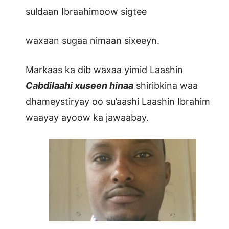
suldaan Ibraahimoow sigtee
waxaan sugaa nimaan sixeeyn.
Markaas ka dib waxaa yimid Laashin
Cabdilaahi xuseen hinaa
shiribkina waa
dhameystiryay oo su’aashi Laashin Ibrahim
waayay ayoow ka jawaabay.