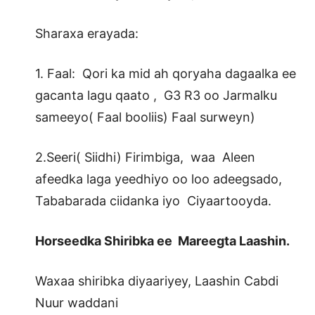
Sharaxa erayada:
1. Faal: Qori ka mid ah qoryaha dagaalka ee
gacanta lagu qaato , G3 R3 oo Jarmalku
sameeyo( Faal booliis) Faal surweyn)
2.Seeri( Siidhi) Firimbiga, waa Aleen
afeedka laga yeedhiyo oo loo adeegsado,
Tababarada ciidanka iyo Ciyaartooyda.
Horseedka Shiribka ee Mareegta Laashin.
Waxaa shiribka diyaariyey, Laashin Cabdi
Nuur waddani