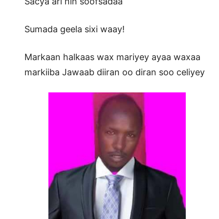
Sacya ari nin soofsadaa
Sumada geela sixi waay!
Markaan halkaas wax mariyey ayaa waxaa
markiiba Jawaab diiran oo diran soo celiyey