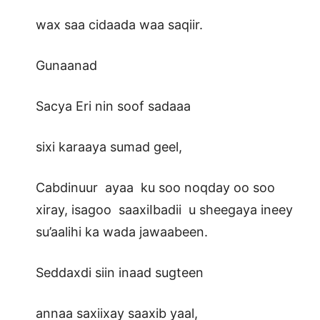
wax saa cidaada waa saqiir.
Gunaanad
Sacya Eri nin soof sadaaa
sixi karaaya sumad geel,
Cabdinuur ayaa ku soo noqday oo soo
xiray, isagoo saaxiIbadii u sheegaya ineey
su’aalihi ka wada jawaabeen.
Seddaxdi siin inaad sugteen
annaa saxiixay saaxib yaal,