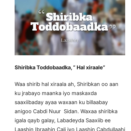
Shiribka Toddobaadka, “ Hal xiraale”
Waa shirib hal xiraala ah, Shiribkan oo aan
ku jrabayo maanka iyo maskaxda
saaxiibaday ayaa waxaan ku billaabay
anigoo Cabdi Nuur Sidan. Waxaa shiribka
igala qayb galay, Labadeyda Saaxiib ee
Laashin Ibraahin Cali iyo Laashin Cabdullaahi