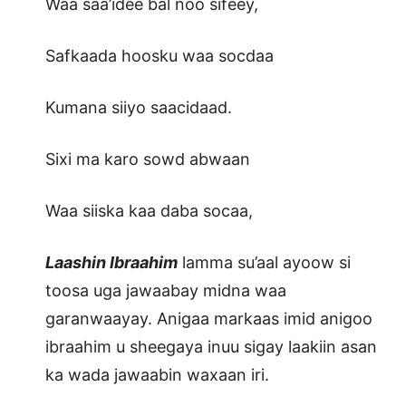
Waa saa’idee bal noo sifeey,
Safkaada hoosku waa socdaa
Kumana siiyo saacidaad.
Sixi ma karo sowd abwaan
Waa siiska kaa daba socaa,
Laashin Ibraahim
lamma su’aal ayoow si
toosa uga jawaabay midna waa
garanwaayay. Anigaa markaas imid anigoo
ibraahim u sheegaya inuu sigay laakiin asan
ka wada jawaabin waxaan iri.