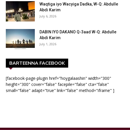
Waqtiga iyo Wacyiga Dadka, W-Q: Abdulle
Abdi Karim
July 6, 2026
DABIN IYO DAKANO Q-3aad W-Q: Abdulle
Abdi Karim
July 1, 2026
BARTEENNA FACEBOOK
[facebook-page-plugin href="hoygalaashin" width="300"
height="300" cover="false" facepile="false" cta="false"
small="false" adapt="true" link="false" method="iframe" ]