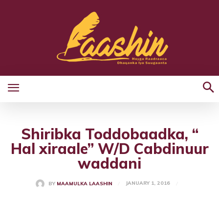
Shiribka Toddobaadka, “
Hal xiraale” W/D Cabdinuur
waddani
JANUARY 1, 2016
BY
MAAMULKA LAASHIN