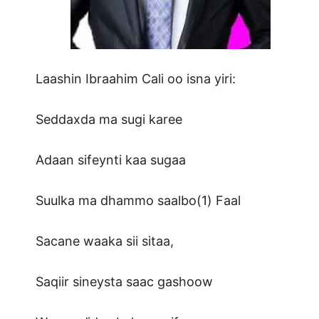
Laashin Ibraahim Cali oo isna yiri:
Seddaxda ma sugi karee
Adaan sifeynti kaa sugaa
Suulka ma dhammo saalbo(1) Faal
Sacane waaka sii sitaa,
Saqiir sineysta saac gashoow