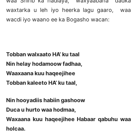
waa Shirib ka hadlaya, waxyaabaha dadka
waxtarka u leh iyo heerka lagu gaaro, waa
wacdi iyo waano ee ka Bogasho wacan:
Tobban walxaato HA’ ku taal
Nin helay hodamoow fadhaa,
Waaxaana kuu haqeejihee
Tobban kaleeto HA’ ku taal,
Nin hooyadiis habiin gashoow
Duca u hurto waa hodmaa,
Waxaana kuu haqeejihee Habaar qabuhu waa
holcaa.