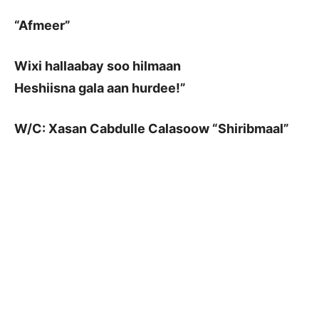
“Afmeer”
Wixi hallaabay soo hilmaan
Heshiisna gala aan hurdee!”
W/C: Xasan Cabdulle Calasoow “Shiribmaal”