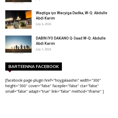
Waqtiga iyo Wacyiga Dadka, W-Q: Abdulle
Abdi Karim
July 6, 2026
DABIN IYO DAKANO Q-3aad W-Q: Abdulle
Abdi Karim
July 1, 2026
BARTEENNA FACEBOOK
[facebook-page-plugin href="hoygalaashin" width="300"
height="300" cover="false" facepile="false" cta="false"
small="false" adapt="true" link="false" method="iframe" ]