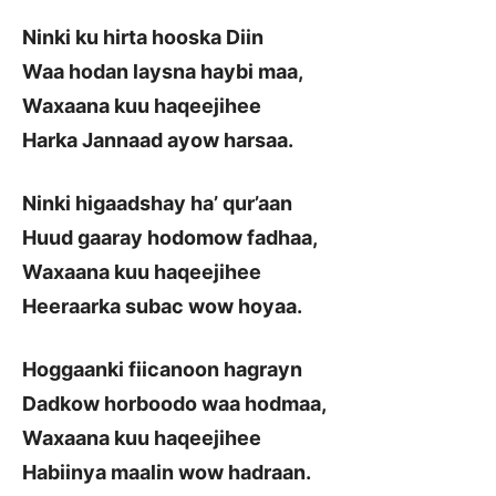
Ninki ku hirta hooska Diin
Waa hodan laysna haybi maa,
Waxaana kuu haqeejihee
Harka Jannaad ayow harsaa.
Ninki higaadshay ha’ qur’aan
Huud gaaray hodomow fadhaa,
Waxaana kuu haqeejihee
Heeraarka subac wow hoyaa.
Hoggaanki fiicanoon hagrayn
Dadkow horboodo waa hodmaa,
Waxaana kuu haqeejihee
Habiinya maalin wow hadraan.