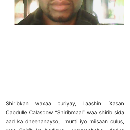
Shiribkan waxaa curiyay, Laashin: Xasan
Cabdulle Calasoow “Shiribmaal” waa shirib sida
aad ka dheehanayso, murti iyo miisaan culus,