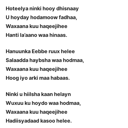
Hoteelya ninki hooy dhisnaay
U hoyday hodamoow fadhaa,
Waxaana kuu haqeejihee
Hanti la’aano waa hinaas.
Hanuunka Eebbe ruux helee
Salaadda haybsha waa hodmaa,
Waxaana kuu haqeejihee
Hoog iyo arki maa habaas.
Ninki u hiilsha kaan helayn
Wuxuu ku hoydo waa hodmaa,
Waxaana kuu haqeejihee
Hadiisyadaad kasoo helee.