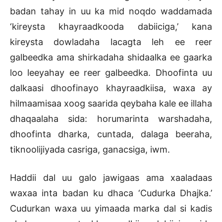
badan tahay in uu ka mid noqdo waddamada
‘kireysta khayraadkooda dabiiciga,’ kana
kireysta dowladaha lacagta leh ee reer
galbeedka ama shirkadaha shidaalka ee gaarka
loo leeyahay ee reer galbeedka. Dhoofinta uu
dalkaasi dhoofinayo khayraadkiisa, waxa ay
hilmaamisaa xoog saarida qeybaha kale ee illaha
dhaqaalaha sida: horumarinta warshadaha,
dhoofinta dharka, cuntada, dalaga beeraha,
tiknoolijiyada casriga, ganacsiga, iwm.
Haddii dal uu galo jawigaas ama xaaladaas
waxaa inta badan ku dhaca ‘Cudurka Dhajka.’
Cudurkan waxa uu yimaada marka dal si kadis