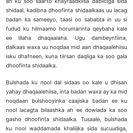
ah ku soo saarto khayraadkiisa dabiiciga sida
shidaal, kadibna dhoofinta shidaalkaas uu lacag
badan ka sameeyo, taasi oo sababta in uu si
fudud ku hilmaamo horumarinta qeybaha kale
ee illaha dhaqaalaha. Ugu dambeyntiina,
dalkaas waxa uu noqdaa mid aan dhaqaalehiisu
isku dhafneen, kuna tiirsan daqliga ka soo gala
dhoofinta shidaalka.
Bulshada ku nool dal sidaas oo kale u dhisan
yahay dhaqaalehiisa, inta badan waxa ay ka mid
noqdaan bulshooyinka caajiska badan ee ku
nool lacagta bilaashka ah ee dowlada ka soo
gasho dhoofinta shidaalka. Tusaale, bulshada
ku nool waddamada khaliijka sida sucuudiga,