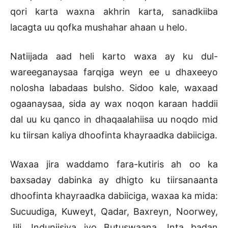
qori karta waxna akhrin karta, sanadkiiba
lacagta uu qofka mushahar ahaan u helo.
Natiijada aad heli karto waxa ay ku dul-
wareeganaysaa farqiga weyn ee u dhaxeeyo
nolosha labadaas bulsho. Sidoo kale, waxaad
ogaanaysaa, sida ay wax noqon karaan haddii
dal uu ku qanco in dhaqaalahiisa uu noqdo mid
ku tiirsan kaliya dhoofinta khayraadka dabiiciga.
Waxaa jira waddamo fara-kutiris ah oo ka
baxsaday dabinka ay dhigto ku tiirsanaanta
dhoofinta khayraadka dabiiciga, waxaa ka mida:
Sucuudiga, Kuweyt, Qadar, Baxreyn, Noorwey,
Jili, Induniisiya iyo Butuswaana. Inta badan