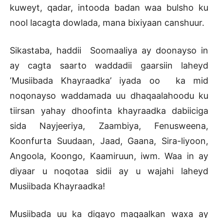
kuweyt, qadar, intooda badan waa bulsho ku
nool lacagta dowlada, mana bixiyaan canshuur.
Sikastaba, haddii Soomaaliya ay doonayso in
ay cagta saarto waddadii gaarsiin laheyd
‘Musiibada Khayraadka’ iyada oo ka mid
noqonayso waddamada uu dhaqaalahoodu ku
tiirsan yahay dhoofinta khayraadka dabiiciga
sida Nayjeeriya, Zaambiya, Fenusweena,
Koonfurta Suudaan, Jaad, Gaana, Sira-liyoon,
Angoola, Koongo, Kaamiruun, iwm. Waa in ay
diyaar u noqotaa sidii ay u wajahi laheyd
Musiibada Khayraadka!
Musiibada uu ka digayo maqaalkan waxa ay