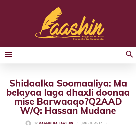
Shidaalka Soomaaliya: Ma
belayaa laga dhaxli doonaa
mise Barwaaqo?Q2AAD
W/Q: Hassan Mudane
JUNE 5, 2017
BY
MAAMULKA LAASHIN