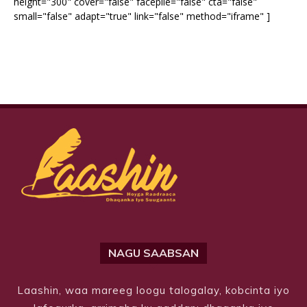
height="300" cover="false" facepile="false" cta="false"
small="false" adapt="true" link="false" method="iframe" ]
NAGU SAABSAN
Laashin, waa mareeg loogu talogalay, kobcinta iyo