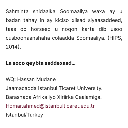
Sahminta shidaalka Soomaaliya waxa ay u
badan tahay in ay kiciso xiisad siyaasaddeed,
taas oo horseed u noqon karta dib usoo
cusboonaanshaha colaadda Soomaaliya. (HIPS,
2014).
La soco qeybta saddexaad…
WQ: Hassan Mudane
Jaamacadda Istanbul Ticaret University.
Barashada Afrika iyo Xiriirka Caalamiga.
Homar.ahmed@istanbulticaret.edu.tr
Istanbul/Turkey