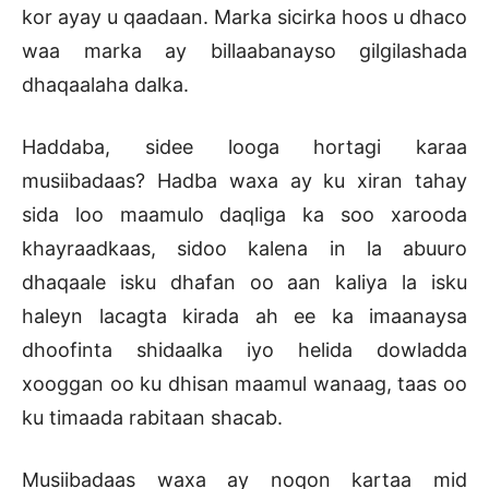
kor ayay u qaadaan. Marka sicirka hoos u dhaco
waa marka ay billaabanayso gilgilashada
dhaqaalaha dalka.
Haddaba, sidee looga hortagi karaa
musiibadaas? Hadba waxa ay ku xiran tahay
sida loo maamulo daqliga ka soo xarooda
khayraadkaas, sidoo kalena in la abuuro
dhaqaale isku dhafan oo aan kaliya la isku
haleyn lacagta kirada ah ee ka imaanaysa
dhoofinta shidaalka iyo helida dowladda
xooggan oo ku dhisan maamul wanaag, taas oo
ku timaada rabitaan shacab.
Musiibadaas waxa ay noqon kartaa mid