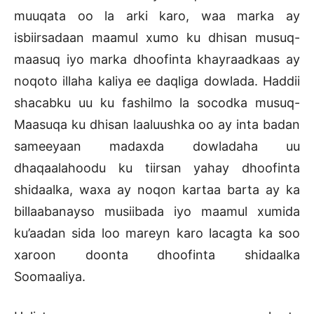
muuqata oo la arki karo, waa marka ay
isbiirsadaan maamul xumo ku dhisan musuq-
maasuq iyo marka dhoofinta khayraadkaas ay
noqoto illaha kaliya ee daqliga dowlada. Haddii
shacabku uu ku fashilmo la socodka musuq-
Maasuqa ku dhisan laaluushka oo ay inta badan
sameeyaan madaxda dowladaha uu
dhaqaalahoodu ku tiirsan yahay dhoofinta
shidaalka, waxa ay noqon kartaa barta ay ka
billaabanayso musiibada iyo maamul xumida
ku’aadan sida loo mareyn karo lacagta ka soo
xaroon doonta dhoofinta shidaalka
Soomaaliya.