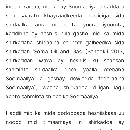
imaan kartaa, markii ay Soomaaliya dibadda u
soo saarato khayraadkeeda dabiiciga sida
shidaalka ama macdanta yuuraaniyoomta,
kaddibna ay heshiis kula gasho mid ka mida
shirkadaha shidaalka ee reer galbeedka sida
shirkadan ‘Soma Oil and Gas’ (Sanadkii 2013,
shirkaddan waxa ay heshiis ku saabsan
sahminta shidaalka dhex yaalla xeebaha
Soomaaliya la gashay dowladda federaalka
Soomaaliya), waana shirkadda xilligan lagu
xanto sahminta shidaalka Soomaaliya.
Haddii mid ka mida qodobbada heshiiskaas uu
noqdo mid tilmaamaya in shirkadda ay