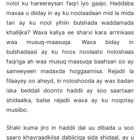
nolol ku hareereysan faqri iyo gaajo. Haddaba
maxaa u diiday in ay ku noolaadaan mid la mida
tan ay ku nool yihiin bulshada waddamada
khaliijka? Waxa kaliya ee sharxi kara arrinkaas
waa musuq-maasuqa. Waxa biday in
bulshadaasi ay ku hoos noolaato noloshaas
faqriga ah waa musuq maasuqa baahsan oo ay
sameeyeen madaxda hoggaamisa. Rejadii la
filaayey oo aheyd, in noloshooda ay wax badan
iska beddali doonto haddii ay soo saartaan
shidaalka, balse rejadii waxa ay ku noqotay
musiibo.
Shaki kuma jiro in haddii dal uu dibada u soo
saaro khayraadkiisa dabiiciga sida shidaal, ay u