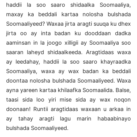
haddii la soo saaro shidaalka Soomaaliya,
maxay ka beddali kartaa nolosha bulshada
Soomaaliyeed? Waxaa jirta aragti suuqa ku dhex
jirta oo ay inta badan ku dooddaan dadka
aaminsan in la joogo xilligii ay Soomaaliya soo
saaran laheyd shidaalkeeda. Aragtidaas waxa
ay leedahay, haddii la soo saaro khayraadka
Soomaaliya, waxa ay wax badan ka beddali
doontaa nolosha bulshada Soomaaliyeed. Waxa
ayna yareen kartaa khilaafka Soomaalida. Balse,
taasi sida loo yiri mise sida ay wax noqon
doonaan! Runtii aragtidaas waxaan u arkaa in
ay tahay aragti lagu marin habaabinayo
bulshada Soomaaliyeed.