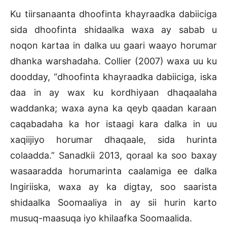
Ku tiirsanaanta dhoofinta khayraadka dabiiciga
sida dhoofinta shidaalka waxa ay sabab u
noqon kartaa in dalka uu gaari waayo horumar
dhanka warshadaha. Collier (2007) waxa uu ku
doodday, “dhoofinta khayraadka dabiiciga, iska
daa in ay wax ku kordhiyaan dhaqaalaha
waddanka; waxa ayna ka qeyb qaadan karaan
caqabadaha ka hor istaagi kara dalka in uu
xaqiijiyo horumar dhaqaale, sida hurinta
colaadda.” Sanadkii 2013, qoraal ka soo baxay
wasaaradda horumarinta caalamiga ee dalka
Ingiriiska, waxa ay ka digtay, soo saarista
shidaalka Soomaaliya in ay sii hurin karto
musuq-maasuqa iyo khilaafka Soomaalida.