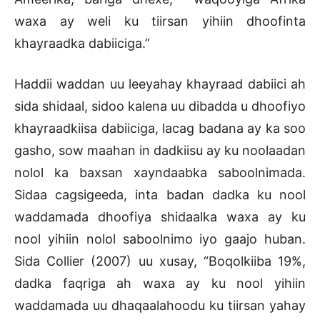
waxa ay weli ku tiirsan yihiin dhoofinta
khayraadka dabiiciga.”
Haddii waddan uu leeyahay khayraad dabiici ah
sida shidaal, sidoo kalena uu dibadda u dhoofiyo
khayraadkiisa dabiiciga, lacag badana ay ka soo
gasho, sow maahan in dadkiisu ay ku noolaadan
nolol ka baxsan xayndaabka saboolnimada.
Sidaa cagsigeeda, inta badan dadka ku nool
waddamada dhoofiya shidaalka waxa ay ku
nool yihiin nolol saboolnimo iyo gaajo huban.
Sida Collier (2007) uu xusay, “Boqolkiiba 19%,
dadka faqriga ah waxa ay ku nool yihiin
waddamada uu dhaqaalahoodu ku tiirsan yahay