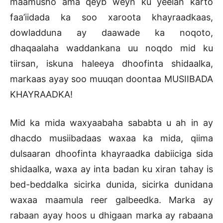
maamusho ama qeyb weyn ku yeelan karto
faa’iidada ka soo xaroota khayraadkaas,
dowladduna ay daawade ka noqoto,
dhaqaalaha waddankana uu noqdo mid ku
tiirsan, iskuna haleeya dhoofinta shidaalka,
markaas ayay soo muuqan doontaa MUSIIBADA
KHAYRAADKA!
Mid ka mida waxyaabaha sababta u ah in ay
dhacdo musiibadaas waxaa ka mida, qiima
dulsaaran dhoofinta khayraadka dabiiciga sida
shidaalka, waxa ay inta badan ku xiran tahay is
bed-beddalka sicirka dunida, sicirka dunidana
waxaa maamula reer galbeedka. Marka ay
rabaan ayay hoos u dhigaan marka ay rabaana