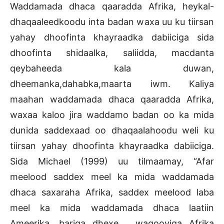
Waddamada dhaca qaaradda Afrika, heykal-
dhaqaaleedkoodu inta badan waxa uu ku tiirsan
yahay dhoofinta khayraadka dabiiciga sida
dhoofinta shidaalka, saliidda, macdanta
qeybaheeda kala duwan,
dheemanka,dahabka,maarta iwm. Kaliya
maahan waddamada dhaca qaaradda Afrika,
waxaa kaloo jira waddamo badan oo ka mida
dunida saddexaad oo dhaqaalahoodu weli ku
tiirsan yahay dhoofinta khayraadka dabiiciga.
Sida Michael (1999) uu tilmaamay, “Afar
meelood saddex meel ka mida waddamada
dhaca saxaraha Afrika, saddex meelood laba
meel ka mida waddamada dhaca laatiin
Ameerika, bariga dhexe, waqooyiga Afrika