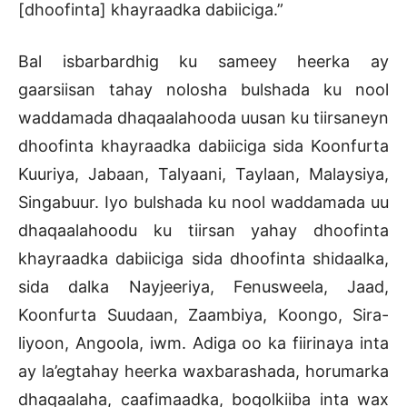
[dhoofinta] khayraadka dabiiciga.”
Bal isbarbardhig ku sameey heerka ay
gaarsiisan tahay nolosha bulshada ku nool
waddamada dhaqaalahooda uusan ku tiirsaneyn
dhoofinta khayraadka dabiiciga sida Koonfurta
Kuuriya, Jabaan, Talyaani, Taylaan, Malaysiya,
Singabuur. Iyo bulshada ku nool waddamada uu
dhaqaalahoodu ku tiirsan yahay dhoofinta
khayraadka dabiiciga sida dhoofinta shidaalka,
sida dalka Nayjeeriya, Fenusweela, Jaad,
Koonfurta Suudaan, Zaambiya, Koongo, Sira-
liyoon, Angoola, iwm. Adiga oo ka fiirinaya inta
ay la’egtahay heerka waxbarashada, horumarka
dhaqaalaha, caafimaadka, boqolkiiba inta wax