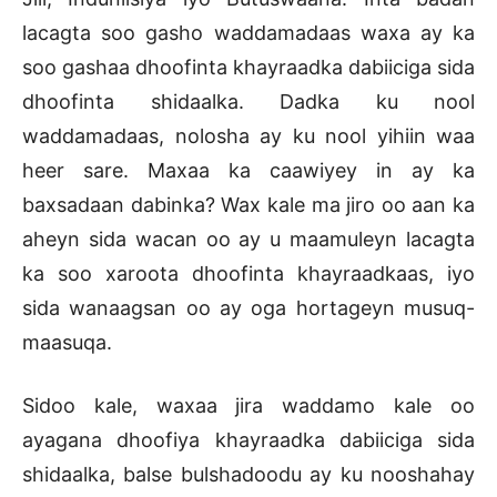
lacagta soo gasho waddamadaas waxa ay ka
soo gashaa dhoofinta khayraadka dabiiciga sida
dhoofinta shidaalka. Dadka ku nool
waddamadaas, nolosha ay ku nool yihiin waa
heer sare. Maxaa ka caawiyey in ay ka
baxsadaan dabinka? Wax kale ma jiro oo aan ka
aheyn sida wacan oo ay u maamuleyn lacagta
ka soo xaroota dhoofinta khayraadkaas, iyo
sida wanaagsan oo ay oga hortageyn musuq-
maasuqa.
Sidoo kale, waxaa jira waddamo kale oo
ayagana dhoofiya khayraadka dabiiciga sida
shidaalka, balse bulshadoodu ay ku nooshahay