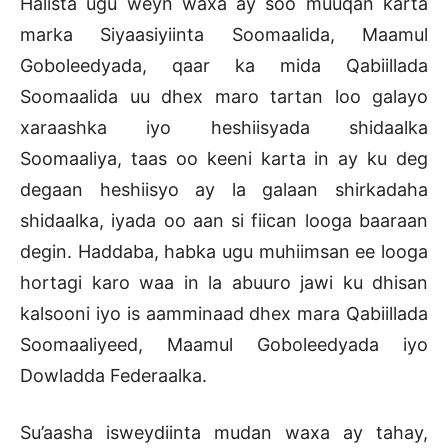
Halista ugu weyn waxa ay soo muuqan karta
marka Siyaasiyiinta Soomaalida, Maamul
Goboleedyada, qaar ka mida Qabiillada
Soomaalida uu dhex maro tartan loo galayo
xaraashka iyo heshiisyada shidaalka
Soomaaliya, taas oo keeni karta in ay ku deg
degaan heshiisyo ay la galaan shirkadaha
shidaalka, iyada oo aan si fiican looga baaraan
degin. Haddaba, habka ugu muhiimsan ee looga
hortagi karo waa in la abuuro jawi ku dhisan
kalsooni iyo is aamminaad dhex mara Qabiillada
Soomaaliyeed, Maamul Goboleedyada iyo
Dowladda Federaalka.
Su’aasha isweydiinta mudan waxa ay tahay,