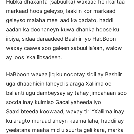
Hubka dhaxanta (sabuulka) waxaad heli kartaa
markaad hoos geleyso, laakiin kor markaad
geleyso malaha meel aad ka gadato, haddii
aadan ka doonaneyn kuwa dhanka hoose ku
iibiya, sidaa daraadeed Bashiir iyo HabBoon
waxay caawa soo galeen sabuul la’aan, walow
ay loos iska iibsadeen.
HaBboon waxaa jiq ku noqotay sidii ay Bashiir
uga dhaadhicin laheyd is araga Xaliima oo
ballanti ugu dambeysay ay tahay jimcahaan soo
socda inay kulmiso Gacaliyaheeda iyo
Saaxiibteeda koowaad, waxay tiri “Xaliima inay
ku aragto muraad aheyn kaama laha, haddii ay
yeelatana maaha mid u suurta geli kara, marka