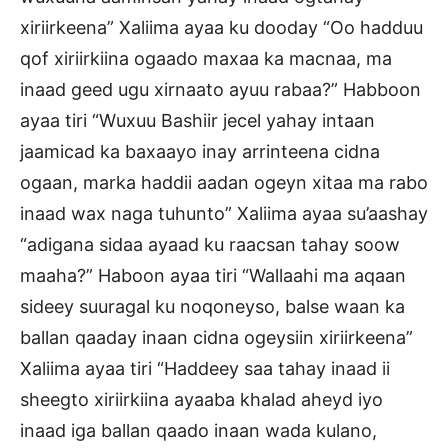
xiriirkeena” Xaliima ayaa ku dooday “Oo hadduu
qof xiriirkiina ogaado maxaa ka macnaa, ma
inaad geed ugu xirnaato ayuu rabaa?” Habboon
ayaa tiri “Wuxuu Bashiir jecel yahay intaan
jaamicad ka baxaayo inay arrinteena cidna
ogaan, marka haddii aadan ogeyn xitaa ma rabo
inaad wax naga tuhunto” Xaliima ayaa su’aashay
“adigana sidaa ayaad ku raacsan tahay soow
maaha?” Haboon ayaa tiri “Wallaahi ma aqaan
sideey suuragal ku noqoneyso, balse waan ka
ballan qaaday inaan cidna ogeysiin xiriirkeena”
Xaliima ayaa tiri “Haddeey saa tahay inaad ii
sheegto xiriirkiina ayaaba khalad aheyd iyo
inaad iga ballan qaado inaan wada kulano,