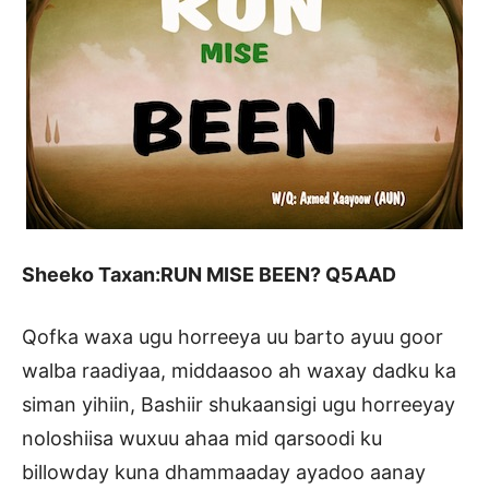
Sheeko Taxan:RUN MISE BEEN? Q5AAD
Qofka waxa ugu horreeya uu barto ayuu goor
walba raadiyaa, middaasoo ah waxay dadku ka
siman yihiin, Bashiir shukaansigi ugu horreeyay
noloshiisa wuxuu ahaa mid qarsoodi ku
billowday kuna dhammaaday ayadoo aanay