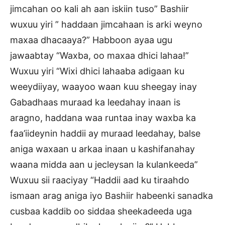
jimcahan oo kali ah aan iskiin tuso” Bashiir
wuxuu yiri ” haddaan jimcahaan is arki weyno
maxaa dhacaaya?” Habboon ayaa ugu
jawaabtay “Waxba, oo maxaa dhici lahaa!”
Wuxuu yiri “Wixi dhici lahaaba adigaan ku
weeydiiyay, waayoo waan kuu sheegay inay
Gabadhaas muraad ka leedahay inaan is
aragno, haddana waa runtaa inay waxba ka
faa’iideynin haddii ay muraad leedahay, balse
aniga waxaan u arkaa inaan u kashifanahay
waana midda aan u jecleysan la kulankeeda”
Wuxuu sii raaciyay “Haddii aad ku tiraahdo
ismaan arag aniga iyo Bashiir habeenki sanadka
cusbaa kaddib oo siddaa sheekadeeda uga