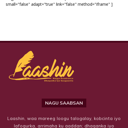
small="false" adapt="true" link="false" method="iframe" ]
NAGU SAABSAN
Laashin, waa mareeg loogu talogalay, kobcinta iyo
lafogurka, arrimaha ku aaddan; dhaqanka iyo