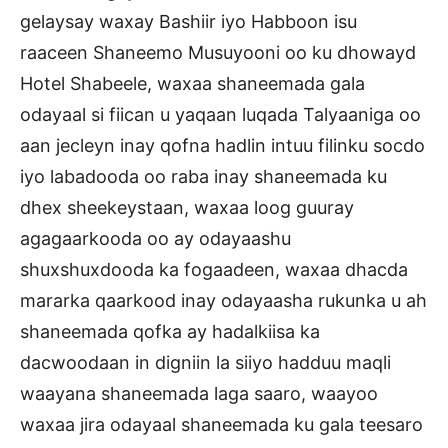
gelaysay waxay Bashiir iyo Habboon isu
raaceen Shaneemo Musuyooni oo ku dhowayd
Hotel Shabeele, waxaa shaneemada gala
odayaal si fiican u yaqaan luqada Talyaaniga oo
aan jecleyn inay qofna hadlin intuu filinku socdo
iyo labadooda oo raba inay shaneemada ku
dhex sheekeystaan, waxaa loog guuray
agagaarkooda oo ay odayaashu
shuxshuxdooda ka fogaadeen, waxaa dhacda
mararka qaarkood inay odayaasha rukunka u ah
shaneemada qofka ay hadalkiisa ka
dacwoodaan in digniin la siiyo hadduu maqli
waayana shaneemada laga saaro, waayoo
waxaa jira odayaal shaneemada ku gala teesaro