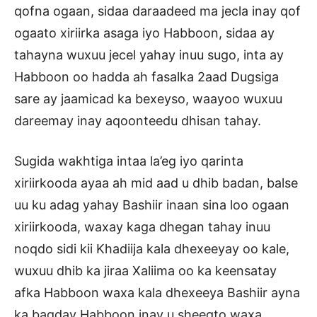
qofna ogaan, sidaa daraadeed ma jecla inay qof
ogaato xiriirka asaga iyo Habboon, sidaa ay
tahayna wuxuu jecel yahay inuu sugo, inta ay
Habboon oo hadda ah fasalka 2aad Dugsiga
sare ay jaamicad ka bexeyso, waayoo wuxuu
dareemay inay aqoonteedu dhisan tahay.
Sugida wakhtiga intaa la’eg iyo qarinta
xiriirkooda ayaa ah mid aad u dhib badan, balse
uu ku adag yahay Bashiir inaan sina loo ogaan
xiriirkooda, waxay kaga dhegan tahay inuu
noqdo sidi kii Khadiija kala dhexeeyay oo kale,
wuxuu dhib ka jiraa Xaliima oo ka keensatay
afka Habboon waxa kala dhexeeya Bashiir ayna
ka baqday Habboon inay u sheegto waxa