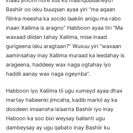
inaad jimcihi hore xus ku mashquulsaneyd?”
Bashiir oo isku buuqsan ayaa yiri “ma aqaan
filinka meesha ka socdo laakiin anigu ma rabo
inaan Xaliima is aragno” Habboon ayaa tiri “Ma
waxaad diidan tahay Xaliima, mise inaad
gurigeena isku aragtaan?” Wuxuu yiri “waxaan
aaminsahay inay Xaliima muraad ka leedahay is
arageena, haddeey wax naga ogtahay iyo
haddii aanay wax naga ogeynba”.
Habboon iyo Xaliima tii ugu xumeyd ayaa dhax
martay habeenki jimcaha, kadib markii ay ka
doodeen imaansha la’aanta Bashiir iyo inay
Haboon ka soo bixi weysay ballanti ugu
dambeysay ay ugu qabato inay Bashiir ku