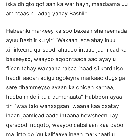
iska dhigto qof aan ka war hayn, maadaama uu
arrintaas ku adag yahay Bashiir.
Habeenki markeey ka soo baxeen shaneemada
ayuu Bashiir ku yiri “Waxaan jecelahay inuu
xiriirkeenu qarsoodi ahaado intaad jaamicad ka
baxeeyso, waayoo aqoontaada aad ayay u
fiican tahay waxaana rabaa inaad sii kordhiso
haddii aadan adigu ogoleyna markaad dugsiga
sare dhammeyso ayaan ka dhigan karnaa,
hadba middii kula qumanaata” Habboon ayaa
tiri “waa talo wanaagsan, waana kaa qaatay
inaan jaamicad aado intaana howsheenu ay
qarsoodi noqoto, waayoo cabsi aan kaa qabo
ma jirto oo igu kalifaaya inaan markhaati u