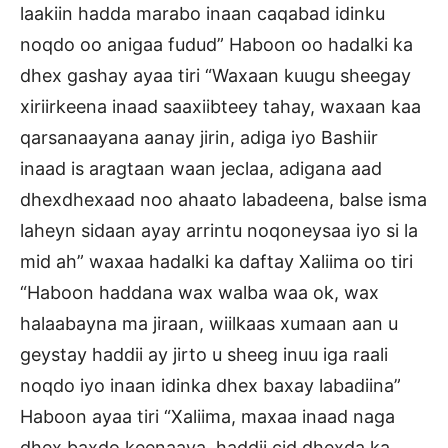
laakiin hadda marabo inaan caqabad idinku
noqdo oo anigaa fudud” Haboon oo hadalki ka
dhex gashay ayaa tiri “Waxaan kuugu sheegay
xiriirkeena inaad saaxiibteey tahay, waxaan kaa
qarsanaayana aanay jirin, adiga iyo Bashiir
inaad is aragtaan waan jeclaa, adigana aad
dhexdhexaad noo ahaato labadeena, balse isma
laheyn sidaan ayay arrintu noqoneysaa iyo si la
mid ah” waxaa hadalki ka daftay Xaliima oo tiri
“Haboon haddana wax walba waa ok, wax
halaabayna ma jiraan, wiilkaas xumaan aan u
geystay haddii ay jirto u sheeg inuu iga raali
noqdo iyo inaan idinka dhex baxay labadiina”
Haboon ayaa tiri “Xaliima, maxaa inaad naga
dhex baxdo keenaaya, haddii cid dhexda ka