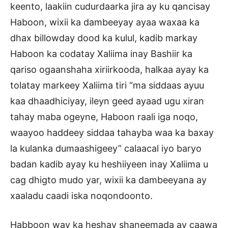
keento, laakiin cudurdaarka jira ay ku qancisay
Haboon, wixii ka dambeeyay ayaa waxaa ka
dhax billowday dood ka kulul, kadib markay
Haboon ka codatay Xaliima inay Bashiir ka
qariso ogaanshaha xiriirkooda, halkaa ayay ka
tolatay markeey Xaliima tiri “ma siddaas ayuu
kaa dhaadhiciyay, ileyn geed ayaad ugu xiran
tahay maba ogeyne, Haboon raali iga noqo,
waayoo haddeey siddaa tahayba waa ka baxay
la kulanka dumaashigeey” calaacal iyo baryo
badan kadib ayay ku heshiiyeen inay Xaliima u
cag dhigto mudo yar, wixii ka dambeeyana ay
xaaladu caadi iska noqondoonto.
Habboon way ka heshay shaneemada ay caawa