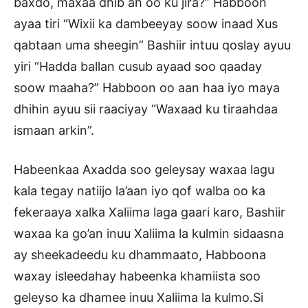
baxdo, maxaa dhib ah oo ku jira?” Habboon
ayaa tiri “Wixii ka dambeeyay soow inaad Xus
qabtaan uma sheegin” Bashiir intuu qoslay ayuu
yiri “Hadda ballan cusub ayaad soo qaaday
soow maaha?” Habboon oo aan haa iyo maya
dhihin ayuu sii raaciyay “Waxaad ku tiraahdaa
ismaan arkin”.
Habeenkaa Axadda soo geleysay waxaa lagu
kala tegay natiijo la’aan iyo qof walba oo ka
fekeraaya xalka Xaliima laga gaari karo, Bashiir
waxaa ka go’an inuu Xaliima la kulmin sidaasna
ay sheekadeedu ku dhammaato, Habboona
waxay isleedahay habeenka khamiista soo
geleyso ka dhamee inuu Xaliima la kulmo.Si