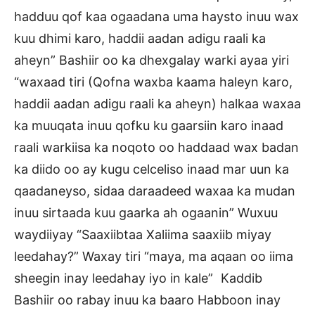
hadduu qof kaa ogaadana uma haysto inuu wax
kuu dhimi karo, haddii aadan adigu raali ka
aheyn” Bashiir oo ka dhexgalay warki ayaa yiri
“waxaad tiri (Qofna waxba kaama haleyn karo,
haddii aadan adigu raali ka aheyn) halkaa waxaa
ka muuqata inuu qofku ku gaarsiin karo inaad
raali warkiisa ka noqoto oo haddaad wax badan
ka diido oo ay kugu celceliso inaad mar uun ka
qaadaneyso, sidaa daraadeed waxaa ka mudan
inuu sirtaada kuu gaarka ah ogaanin” Wuxuu
waydiiyay “Saaxiibtaa Xaliima saaxiib miyay
leedahay?” Waxay tiri “maya, ma aqaan oo iima
sheegin inay leedahay iyo in kale” Kaddib
Bashiir oo rabay inuu ka baaro Habboon inay