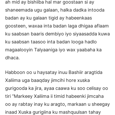
ah mid ay bishiiba hal mar goostaan si ay
shaneemada ugu galaan, halka dadka intooda
badan ay ku galaan tigid ay habeenkaas
goosteen, waxaa inta badan laga dhigaa aflaam
ku saabsan baaris dembiyo iyo siyaasadda kuwa
ku saabsan taasoo inta badan looga hadlo
magaalooyin Talyaaniga iyo wax yaabaha ka
dhaca.
Habboon oo u haysatay inuu Bashiir aragtida
Xaliima uga baaqday jimcihi hore xuska
gurigooda ka jira, ayaa caawa ku soo celisay oo
tiri “Markeey Xaliima ii timid habeenki jimcaha
oo ay rabtay inay ku aragto, markaan u sheegay
inaad Xuska gurigiina ku mashquulsan tahay