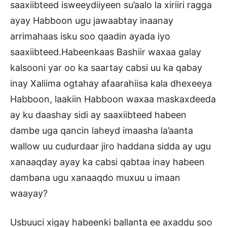
saaxiibteed isweeydiiyeen su’aalo la xiriiri ragga
ayay Habboon ugu jawaabtay inaanay
arrimahaas isku soo qaadin ayada iyo
saaxiibteed.Habeenkaas Bashiir waxaa galay
kalsooni yar oo ka saartay cabsi uu ka qabay
inay Xaliima ogtahay afaarahiisa kala dhexeeya
Habboon, laakiin Habboon waxaa maskaxdeeda
ay ku daashay sidi ay saaxiibteed habeen
dambe uga qancin laheyd imaasha la’aanta
wallow uu cudurdaar jiro haddana sidda ay ugu
xanaaqday ayay ka cabsi qabtaa inay habeen
dambana ugu xanaaqdo muxuu u imaan
waayay?
Usbuuci xigay habeenki ballanta ee axaddu soo