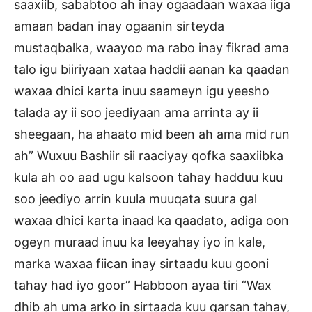
saaxiib, sababtoo ah inay ogaadaan waxaa iiga
amaan badan inay ogaanin sirteyda
mustaqbalka, waayoo ma rabo inay fikrad ama
talo igu biiriyaan xataa haddii aanan ka qaadan
waxaa dhici karta inuu saameyn igu yeesho
talada ay ii soo jeediyaan ama arrinta ay ii
sheegaan, ha ahaato mid been ah ama mid run
ah” Wuxuu Bashiir sii raaciyay qofka saaxiibka
kula ah oo aad ugu kalsoon tahay hadduu kuu
soo jeediyo arrin kuula muuqata suura gal
waxaa dhici karta inaad ka qaadato, adiga oon
ogeyn muraad inuu ka leeyahay iyo in kale,
marka waxaa fiican inay sirtaadu kuu gooni
tahay had iyo goor” Habboon ayaa tiri “Wax
dhib ah uma arko in sirtaada kuu qarsan tahay,