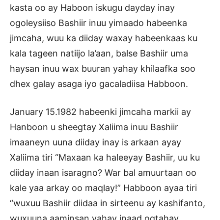
kasta oo ay Haboon iskugu dayday inay
ogoleysiiso Bashiir inuu yimaado habeenka
jimcaha, wuu ka diiday waxay habeenkaas ku
kala tageen natiijo la’aan, balse Bashiir uma
haysan inuu wax buuran yahay khilaafka soo
dhex galay asaga iyo gacaladiisa Habboon.
January 15.1982 habeenki jimcaha markii ay
Hanboon u sheegtay Xaliima inuu Bashiir
imaaneyn uuna diiday inay is arkaan ayay
Xaliima tiri “Maxaan ka haleeyay Bashiir, uu ku
diiday inaan isaragno? War bal amuurtaan oo
kale yaa arkay oo maqlay!” Habboon ayaa tiri
“wuxuu Bashiir diidaa in sirteenu ay kashifanto,
wuxuuna aaminsan yahay inaad ogtahay