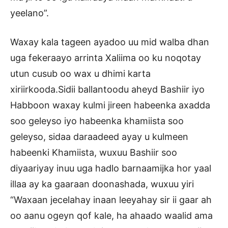
yeelano”.
Waxay kala tageen ayadoo uu mid walba dhan
uga fekeraayo arrinta Xaliima oo ku noqotay
utun cusub oo wax u dhimi karta
xiriirkooda.Sidii ballantoodu aheyd Bashiir iyo
Habboon waxay kulmi jireen habeenka axadda
soo geleyso iyo habeenka khamiista soo
geleyso, sidaa daraadeed ayay u kulmeen
habeenki Khamiista, wuxuu Bashiir soo
diyaariyay inuu uga hadlo barnaamijka hor yaal
illaa ay ka gaaraan doonashada, wuxuu yiri
“Waxaan jecelahay inaan leeyahay sir ii gaar ah
oo aanu ogeyn qof kale, ha ahaado waalid ama