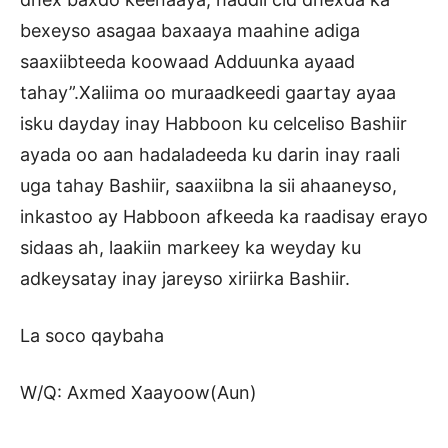
bexeyso asagaa baxaaya maahine adiga
saaxiibteeda koowaad Adduunka ayaad
tahay”.Xaliima oo muraadkeedi gaartay ayaa
isku dayday inay Habboon ku celceliso Bashiir
ayada oo aan hadaladeeda ku darin inay raali
uga tahay Bashiir, saaxiibna la sii ahaaneyso,
inkastoo ay Habboon afkeeda ka raadisay erayo
sidaas ah, laakiin markeey ka weyday ku
adkeysatay inay jareyso xiriirka Bashiir.
La soco qaybaha
W/Q: Axmed Xaayoow(Aun)