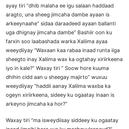
ayay tiri “dhib malaha ee igu salaan haddaad
aragto, una sheeg jimcaha dambe ayaan is
arkeeynaahe” sidaa daraadeed ayaan ballanti
uga dhignay jimcaha dambe” Bashiir oon ku
farxin soo laabashada warka Xaliima ayaa
weeydiiyay “Waxaan kaa rabaa inaad runta iiga
sheegto inay Xaliima wax ka ogtahay xiriirkeena
iyo in kale?” Waxay tiri ” Soow hore kuuma
dhihin cidd aan u sheegay majirto” wuxuu
weeydiiyay “haddii aanay Xaliima waxba ka
ogeyn xiriirkeena, sideey ku ogaatay inaan is
arkeyno jimcaha ka hor?”
Waxay tiri “ma isweydiisay siddeey ku ogaatay