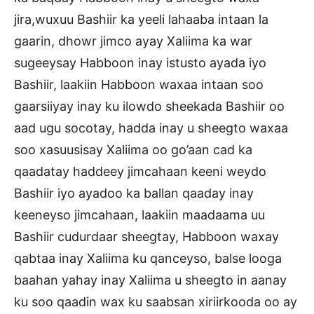
jira,wuxuu Bashiir ka yeeli lahaaba intaan la
gaarin, dhowr jimco ayay Xaliima ka war
sugeeysay Habboon inay istusto ayada iyo
Bashiir, laakiin Habboon waxaa intaan soo
gaarsiiyay inay ku ilowdo sheekada Bashiir oo
aad ugu socotay, hadda inay u sheegto waxaa
soo xasuusisay Xaliima oo go’aan cad ka
qaadatay haddeey jimcahaan keeni weydo
Bashiir iyo ayadoo ka ballan qaaday inay
keeneyso jimcahaan, laakiin maadaama uu
Bashiir cudurdaar sheegtay, Habboon waxay
qabtaa inay Xaliima ku qanceyso, balse looga
baahan yahay inay Xaliima u sheegto in aanay
ku soo qaadin wax ku saabsan xiriirkooda oo ay