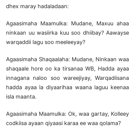
dhex maray hadaladaan:
Agaasimaha Maamulka: Mudane, Maxuu ahaa
ninkaan uu wasiirka kuu soo dhiibay? Aawayse
warqaddii lagu soo meeleeyay?
Agaasimaha Shaqaalaha: Mudane, Ninkaan waa
shaqaale hore oo ka tirsanaa WB, Hadda ayaa
innagana naloo soo wareejiyay, Warqadiisana
hadda ayaa la diyaarihaa waana laguu keenaa
isla maanta.
Agaasimaha Maamulka: Ok, waa gartay, Kolleey
codkiisa ayaan qiyaasi karaa ee waa qolama?