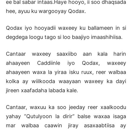
ee bal sabar intaas.Haye hooyo, ii soo dhaqsada
hee, ayuu ku wargooyay Qodax.
Qodax iyo hooyadii waxeey ku ballameen in si
degdega loogu tago si loo baajiyo imaashihiisa.
Cantaar waxeey saaxiibo aan kala harin
ahaayeen Caddiinle iyo Qodax, waxeey
ahaayeen waxa la yiraa isku ruux, reer walbaa
kolka ay wiilkooda waayaan waxeey ka dayi
jireen xaafadaha labada kale.
Cantaar, waxuu ka soo jeeday reer xaalkoodu
yahay ”Qutulyoon la dirir” balse waxaa isaga
mar walbaa caawin jiray asaxaabtiisa ay