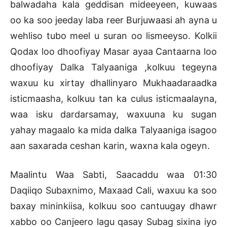
balwadaha kala geddisan mideeyeen, kuwaas
oo ka soo jeeday laba reer Burjuwaasi ah ayna u
wehliso tubo meel u suran oo lismeeyso. Kolkii
Qodax loo dhoofiyay Masar ayaa Cantaarna loo
dhoofiyay Dalka Talyaaniga ,kolkuu tegeyna
waxuu ku xirtay dhallinyaro Mukhaadaraadka
isticmaasha, kolkuu tan ka culus isticmaalayna,
waa isku dardarsamay, waxuuna ku sugan
yahay magaalo ka mida dalka Talyaaniga isagoo
aan saxarada ceshan karin, waxna kala ogeyn.
Maalintu Waa Sabti, Saacaddu waa 01:30
Daqiiqo Subaxnimo, Maxaad Cali, waxuu ka soo
baxay mininkiisa, kolkuu soo cantuugay dhawr
xabbo oo Canjeero lagu qasay Subag sixina iyo