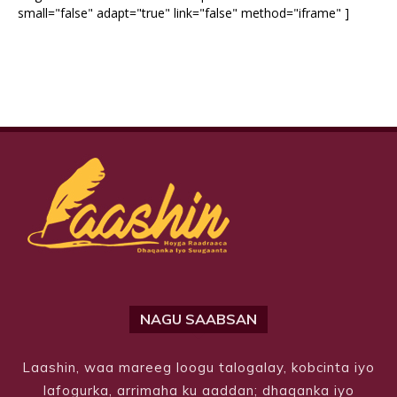
small="false" adapt="true" link="false" method="iframe" ]
NAGU SAABSAN
Laashin, waa mareeg loogu talogalay, kobcinta iyo
lafogurka, arrimaha ku aaddan; dhaqanka iyo