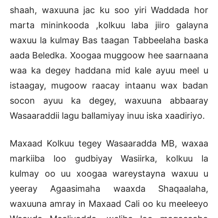
shaah, waxuuna jac ku soo yiri Waddada hor
marta mininkooda ,kolkuu laba jiiro galayna
waxuu la kulmay Bas taagan Tabbeelaha baska
aada Beledka. Xoogaa muggoow hee saarnaana
waa ka degey haddana mid kale ayuu meel u
istaagay, mugoow raacay intaanu wax badan
socon ayuu ka degey, waxuuna abbaaray
Wasaaraddii lagu ballamiyay inuu iska xaadiriyo.
Maxaad Kolkuu tegey Wasaaradda MB, waxaa
markiiba loo gudbiyay Wasiirka, kolkuu la
kulmay oo uu xoogaa wareystayna waxuu u
yeeray Agaasimaha waaxda Shaqaalaha,
waxuuna amray in Maxaad Cali oo ku meeleeyo