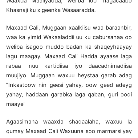
Waaxda Maaliyadda, weliba loo magacaabo
Khasnaji ku xigeenka Wasaaradda.
Maxaad Cali, Muggaan xaalkiisu waa baraanbir,
waa ka yimid Wakaaladdii uu ku cabursanaa oo
weliba isagoo muddo badan ka shaqeyhaayay
lagu maagay. Maxaad Cali Hadda ayaase laga
rabaa inuu kartidiisa iyo daacadnimadiisa
muujiyo. Muggaan waxuu heystaa garab adag
”Inkastoow nin geesi yahay, oow geed adeyg
yahay, haddaan garabka laga qaban, guri oodi
maaye”
Agaasimaha waaxda shaqaalaha, waxuu la
qumay Maxaad Cali Waxuuna soo marmarsiiyay