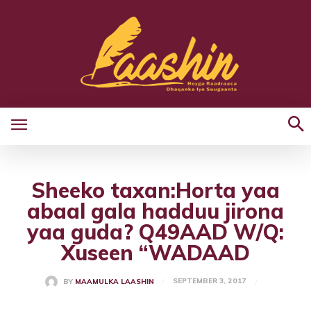
Sheeko taxan:Horta yaa
abaal gala hadduu jirona
yaa guda? Q49AAD W/Q:
Xuseen “WADAAD
SEPTEMBER 3, 2017
BY
MAAMULKA LAASHIN