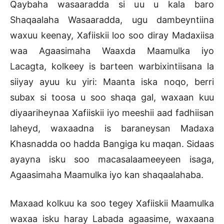
Qaybaha wasaaradda si uu u kala baro
Shaqaalaha Wasaaradda, ugu dambeyntiina
waxuu keenay, Xafiiskii loo soo diray Madaxiisa
waa Agaasimaha Waaxda Maamulka iyo
Lacagta, kolkeey is barteen warbixintiisana la
siiyay ayuu ku yiri: Maanta iska noqo, berri
subax si toosa u soo shaqa gal, waxaan kuu
diyaariheynaa Xafiiskii iyo meeshii aad fadhiisan
laheyd, waxaadna is baraneysan Madaxa
Khasnadda oo hadda Bangiga ku maqan. Sidaas
ayayna isku soo macasalaameeyeen isaga,
Agaasimaha Maamulka iyo kan shaqaalahaba.
Maxaad kolkuu ka soo tegey Xafiiskii Maamulka
waxaa isku haray Labada agaasime, waxaana