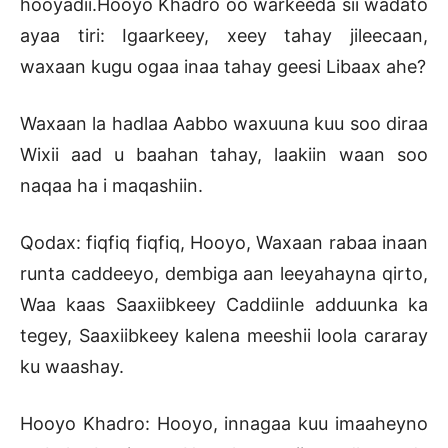
hooyadii.Hooyo Khadro oo warkeeda sii wadato
ayaa tiri: Igaarkeey, xeey tahay jileecaan,
waxaan kugu ogaa inaa tahay geesi Libaax ahe?
Waxaan la hadlaa Aabbo waxuuna kuu soo diraa
Wixii aad u baahan tahay, laakiin waan soo
naqaa ha i maqashiin.
Qodax: fiqfiq fiqfiq, Hooyo, Waxaan rabaa inaan
runta caddeeyo, dembiga aan leeyahayna qirto,
Waa kaas Saaxiibkeey Caddiinle adduunka ka
tegey, Saaxiibkeey kalena meeshii loola cararay
ku waashay.
Hooyo Khadro: Hooyo, innagaa kuu imaaheyno