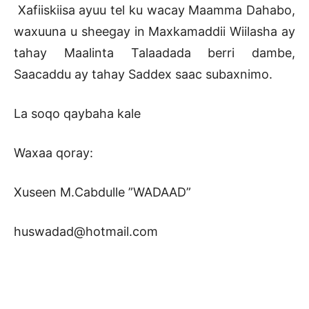
Xafiiskiisa ayuu tel ku wacay Maamma Dahabo,
waxuuna u sheegay in Maxkamaddii Wiilasha ay
tahay Maalinta Talaadada berri dambe,
Saacaddu ay tahay Saddex saac subaxnimo.
La soqo qaybaha kale
Waxaa qoray:
Xuseen M.Cabdulle ”WADAAD”
huswadad@hotmail.com