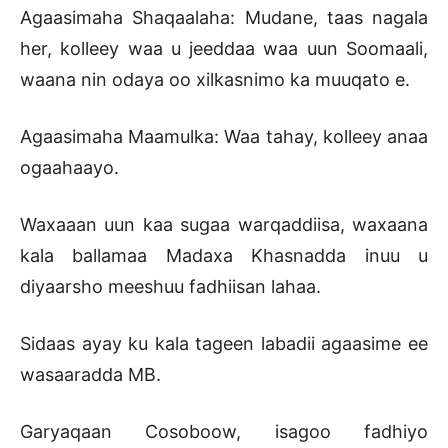
Agaasimaha Shaqaalaha: Mudane, taas nagala
her, kolleey waa u jeeddaa waa uun Soomaali,
waana nin odaya oo xilkasnimo ka muuqato e.
Agaasimaha Maamulka: Waa tahay, kolleey anaa
ogaahaayo.
Waxaaan uun kaa sugaa warqaddiisa, waxaana
kala ballamaa Madaxa Khasnadda inuu u
diyaarsho meeshuu fadhiisan lahaa.
Sidaas ayay ku kala tageen labadii agaasime ee
wasaaradda MB.
Garyaqaan Cosoboow, isagoo fadhiyo