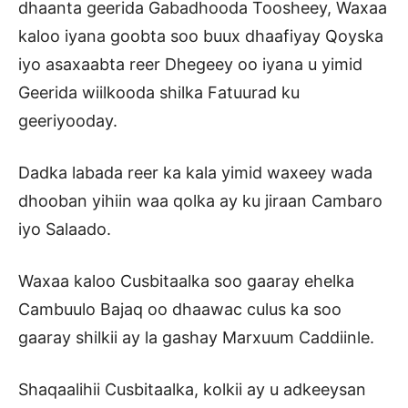
dhaanta geerida Gabadhooda Toosheey, Waxaa
kaloo iyana goobta soo buux dhaafiyay Qoyska
iyo asaxaabta reer Dhegeey oo iyana u yimid
Geerida wiilkooda shilka Fatuurad ku
geeriyooday.
Dadka labada reer ka kala yimid waxeey wada
dhooban yihiin waa qolka ay ku jiraan Cambaro
iyo Salaado.
Waxaa kaloo Cusbitaalka soo gaaray ehelka
Cambuulo Bajaq oo dhaawac culus ka soo
gaaray shilkii ay la gashay Marxuum Caddiinle.
Shaqaalihii Cusbitaalka, kolkii ay u adkeeysan