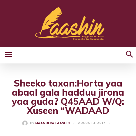
Sheeko taxan:Horta yaa
abaal gala hadduu jirona
yaa guda? Q45AAD W/Q:
Xuseen “WADAAD
AUGUST 4, 2017
BY
MAAMULKA LAASHIN