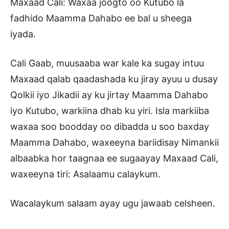
Maxaad Cali: Waxaa joogto oo Kutubo la
fadhido Maamma Dahabo ee bal u sheega
iyada.
Cali Gaab, muusaaba war kale ka sugay intuu
Maxaad qalab qaadashada ku jiray ayuu u dusay
Qolkii iyo Jikadii ay ku jirtay Maamma Dahabo
iyo Kutubo, warkiina dhab ku yiri. Isla markiiba
waxaa soo boodday oo dibadda u soo baxday
Maamma Dahabo, waxeeyna bariidisay Nimankii
albaabka hor taagnaa ee sugaayay Maxaad Cali,
waxeeyna tiri: Asalaamu calaykum.
Wacalaykum salaam ayay ugu jawaab celsheen.