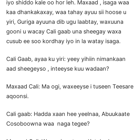
iyo shiddo kale oo hor leh. Maxaad , isaga waa
kaa dhankakaxay, waa tahay ayuu sii hoose u
yiri, Guriga ayuuna dib ugu laabtay, waxuuna
gooni u wacay Cali gaab una sheegay waxa
cusub ee soo kordhay iyo in la watay isaga.
Cali Gaab, ayaa ku yiri: yeey yihiin nimankaan
aad sheegeyso , inteeyse kuu wadaan?
Maxaad Cali: Ma ogi, waxeeyse i tuseen Teesare
aqoonsi.
Cali gaab: Hadda xaan hee yeelnaa, Abuukaate
Cosoboowna waa naga tegee?