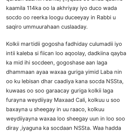
kaamila 114ka oo la akhriyay iyo duco wada
socdo oo reerka loogu duceeyay in Rabbi u
saqiro ummuurahaan cuslaaday.
Kolkii martidii gogosha fadhiday culumadii iyo
intii kaleba si fiican loo aqoolay, dadkiina qayba
ka mid ihi socdeen, gogoshase aan laga
dhammaan ayaa waxaa guriga yimid Laba nin
oo ku lebisan dhar caadiya kana socda NSSta,
kuwaas oo soo garaacay guriga kolkii laga
furayna weydiiyay Maxaad Cali, kolkuu u soo
baxayna u sheegay in uu raaco, kolkuu
weydiiyayna waxaa loo sheegay uun in loo soo
diray ,iyaguna ka socdaan NSSta. Waa hadda