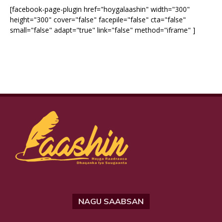
[facebook-page-plugin href="hoygalaashin" width="300"
height="300" cover="false" facepile="false" cta="false"
small="false" adapt="true" link="false" method="iframe" ]
NAGU SAABSAN