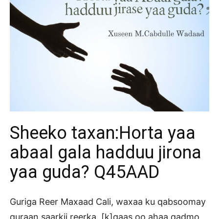
Sheeko taxan:Horta yaa
abaal gala hadduu jirona
yaa guda? Q45AAD
Guriga Reer Maxaad Cali, waxaa ku qabsoomay
quraan saarkii reerka, [k]qaas oo ahaa qadmo