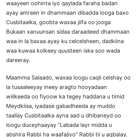
waayeen oohinta iyo qaylada faraha badan
ayay amreen in dhammaan dibadda looga baxo
Cusbitaalka, goobta waxaa jiifa oo jooga
Bukaan xanuunsan sidaa daraadeed dhammaan
waa in la baxaa ayay ku celcelsheen, dadkiina
waa kuwaa kolkeey quusteen iska soo wada
dareeray.
Maamma Salaado, waxaa loogu caqli celshay oo
la tusaaleeyay ineey aragto hooyadaan
wiilkeeda oo fiyoow ka tegey haddana u timid
Meydkiisa, iyadase gabadheeda ay muddo
taallay Cusbitaalka ayna aad u dhibaneyd oo
loogu duceyhaayay ”Labada layr midda u
abshira Rabbi ha waafajiyo” Rabbi tii u aqbalay.