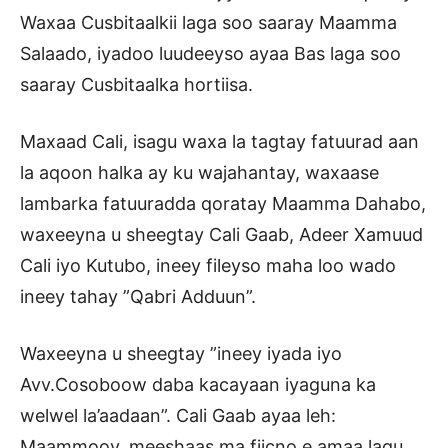
Waxaa Cusbitaalkii laga soo saaray Maamma
Salaado, iyadoo luudeeyso ayaa Bas laga soo
saaray Cusbitaalka hortiisa.
Maxaad Cali, isagu waxa la tagtay fatuurad aan
la aqoon halka ay ku wajahantay, waxaase
lambarka fatuuradda qoratay Maamma Dahabo,
waxeeyna u sheegtay Cali Gaab, Adeer Xamuud
Cali iyo Kutubo, ineey fileyso maha loo wado
ineey tahay ”Qabri Adduun”.
Waxeeyna u sheegtay ”ineey iyada iyo
Avv.Cosoboow daba kacayaan iyaguna ka
welwel la’aadaan”. Cali Gaab ayaa leh:
Maammooy, meeshaas ma fiicno e amaa lagu