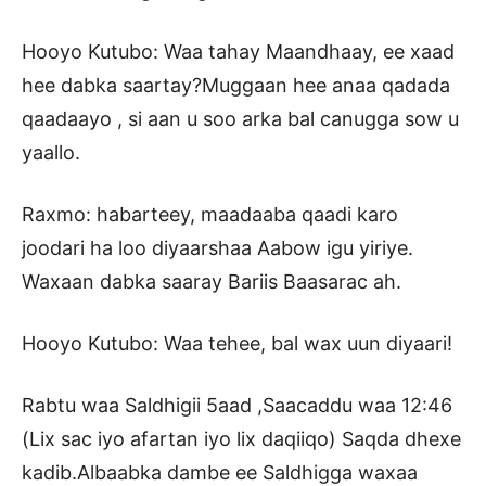
Hooyo Kutubo: Waa tahay Maandhaay, ee xaad
hee dabka saartay?Muggaan hee anaa qadada
qaadaayo , si aan u soo arka bal canugga sow u
yaallo.
Raxmo: habarteey, maadaaba qaadi karo
joodari ha loo diyaarshaa Aabow igu yiriye.
Waxaan dabka saaray Bariis Baasarac ah.
Hooyo Kutubo: Waa tehee, bal wax uun diyaari!
Rabtu waa Saldhigii 5aad ,Saacaddu waa 12:46
(Lix sac iyo afartan iyo lix daqiiqo) Saqda dhexe
kadib.Albaabka dambe ee Saldhigga waxaa