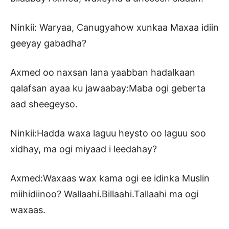
Ninkii: Waryaa, Canugyahow xunkaa Maxaa idiin
geeyay gabadha?
Axmed oo naxsan lana yaabban hadalkaan
qalafsan ayaa ku jawaabay:Maba ogi geberta
aad sheegeyso.
Ninkii:Hadda waxa laguu heysto oo laguu soo
xidhay, ma ogi miyaad i leedahay?
Axmed:Waxaas wax kama ogi ee idinka Muslin
miihidiinoo? Wallaahi.Billaahi.Tallaahi ma ogi
waxaas.