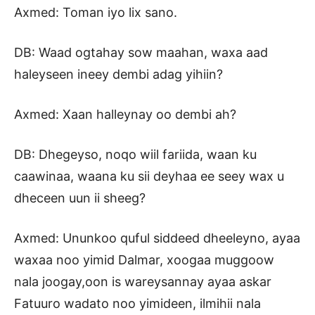
Axmed: Toman iyo lix sano.
DB: Waad ogtahay sow maahan, waxa aad
haleyseen ineey dembi adag yihiin?
Axmed: Xaan halleynay oo dembi ah?
DB: Dhegeyso, noqo wiil fariida, waan ku
caawinaa, waana ku sii deyhaa ee seey wax u
dheceen uun ii sheeg?
Axmed: Ununkoo quful siddeed dheeleyno, ayaa
waxaa noo yimid Dalmar, xoogaa muggoow
nala joogay,oon is wareysannay ayaa askar
Fatuuro wadato noo yimideen, ilmihii nala