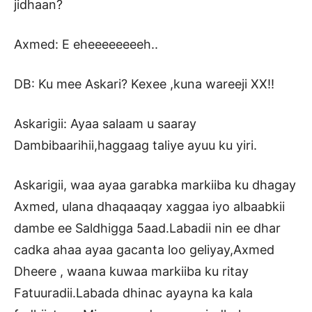
jidhaan?
Axmed: E eheeeeeeeeh..
DB: Ku mee Askari? Kexee ,kuna wareeji XX!!
Askarigii: Ayaa salaam u saaray
Dambibaarihii,haggaag taliye ayuu ku yiri.
Askarigii, waa ayaa garabka markiiba ku dhagay
Axmed, ulana dhaqaaqay xaggaa iyo albaabkii
dambe ee Saldhigga 5aad.Labadii nin ee dhar
cadka ahaa ayaa gacanta loo geliyay,Axmed
Dheere , waana kuwaa markiiba ku ritay
Fatuuradii.Labada dhinac ayayna ka kala