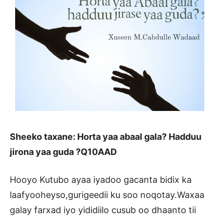
Sheeko taxane: Horta yaa abaal gala? Hadduu
jirona yaa guda ?Q10AAD
Hooyo Kutubo ayaa iyadoo gacanta bidix ka
laafyooheyso,gurigeedii ku soo noqotay.Waxaa
galay farxad iyo yididiilo cusub oo dhaanto tii