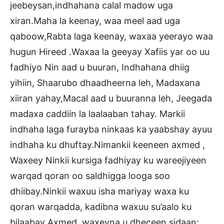
jeebeysan,indhahana calal madow uga
xiran.Maha la keenay, waa meel aad uga
qaboow,Rabta laga keenay, waxaa yeerayo waa
hugun Hireed .Waxaa la geeyay Xafiis yar oo uu
fadhiyo Nin aad u buuran, Indhahana dhiig
yihiin, Shaarubo dhaadheerna leh, Madaxana
xiiran yahay,Macal aad u buuranna leh, Jeegada
madaxa caddiin la laalaaban tahay. Markii
indhaha laga furayba ninkaas ka yaabshay ayuu
indhaha ku dhuftay.Nimankii keeneen axmed ,
Waxeey Ninkii kursiga fadhiyay ku wareejiyeen
warqad qoran oo saldhigga looga soo
dhiibay.Ninkii waxuu isha mariyay waxa ku
qoran warqadda, kadibna waxuu su’aalo ku
bilaabay Axmed, waxeyna u dheceen sidaan: