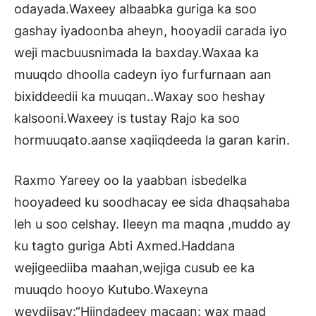
odayada.Waxeey albaabka guriga ka soo
gashay iyadoonba aheyn, hooyadii carada iyo
weji macbuusnimada la baxday.Waxaa ka
muuqdo dhoolla cadeyn iyo furfurnaan aan
bixiddeedii ka muuqan..Waxay soo heshay
kalsooni.Waxeey is tustay Rajo ka soo
hormuuqato.aanse xaqiiqdeeda la garan karin.
Raxmo Yareey oo la yaabban isbedelka
hooyadeed ku soodhacay ee sida dhaqsahaba
leh u soo celshay. Ileeyn ma maqna ,muddo ay
ku tagto guriga Abti Axmed.Haddana
wejigeediiba maahan,wejiga cusub ee ka
muuqdo hooyo Kutubo.Waxeyna
weydiisay:“Hiindadeey macaan: wax maad