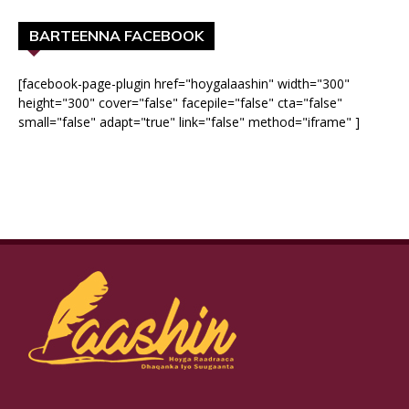
BARTEENNA FACEBOOK
[facebook-page-plugin href="hoygalaashin" width="300"
height="300" cover="false" facepile="false" cta="false"
small="false" adapt="true" link="false" method="iframe" ]