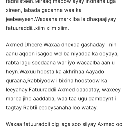
fadhiisteen.Miraaq madow ayay indhaha uga
xireen, labada gacanna waa ka
jeebeeyeen.Waxaana markiiba la dhaqaajiyay
fatuuraddii..xiim xiim xiim.
Axmed Dheere Waxaa dhexda gashaday nin
aanu aqoon isagoo weliba niyadda ka ooyaya,
rabta lagu socdaana war iyo wacaalba aan u
heyn.Waxuu hoosta ka akhrihaa Aayado
quraana,Rabbiyoow i bixina hoostoow ka
leeyahay.Fatuuraddii Axmed qaadatay, waxeey
marba jiho aaddaba, waa taa ugu dambeyntii
tagtay Rabtii eedeysanaha loo watay.
Waxaa fatuuraddii dig laga soo siiyay Axmed oo