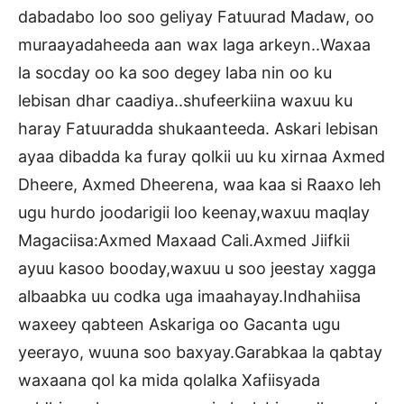
dabadabo loo soo geliyay Fatuurad Madaw, oo
muraayadaheeda aan wax laga arkeyn..Waxaa
la socday oo ka soo degey laba nin oo ku
lebisan dhar caadiya..shufeerkiina waxuu ku
haray Fatuuradda shukaanteeda. Askari lebisan
ayaa dibadda ka furay qolkii uu ku xirnaa Axmed
Dheere, Axmed Dheerena, waa kaa si Raaxo leh
ugu hurdo joodarigii loo keenay,waxuu maqlay
Magaciisa:Axmed Maxaad Cali.Axmed Jiifkii
ayuu kasoo booday,waxuu u soo jeestay xagga
albaabka uu codka uga imaahayay.Indhahiisa
waxeey qabteen Askariga oo Gacanta ugu
yeerayo, wuuna soo baxyay.Garabkaa la qabtay
waxaana qol ka mida qolalka Xafiisyada