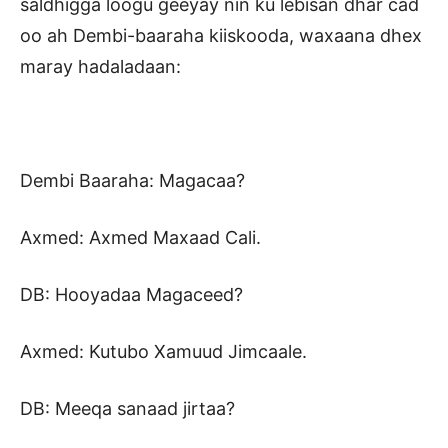
saldhigga loogu geeyay nin ku lebisan dhar cad
oo ah Dembi-baaraha kiiskooda, waxaana dhex
maray hadaladaan:
Dembi Baaraha: Magacaa?
Axmed: Axmed Maxaad Cali.
DB: Hooyadaa Magaceed?
Axmed: Kutubo Xamuud Jimcaale.
DB: Meeqa sanaad jirtaa?