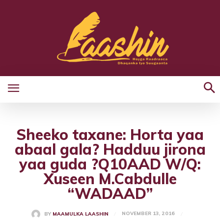
Sheeko taxane: Horta yaa
abaal gala? Hadduu jirona
yaa guda ?Q10AAD W/Q:
Xuseen M.Cabdulle
“WADAAD”
NOVEMBER 13, 2016
BY
MAAMULKA LAASHIN