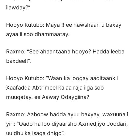
ilawday?”
Hooyo Kutubo: Maya !! ee hawshaan u baxay
ayaa ii soo dhammaatay.
Raxmo: “See ahaantaana hooyo? Hadda leeba
baxdee!!”.
Hooyo Kutubo: “Waan ka joogay aaditaankii
Xaafadda Abti”meel kalaa raja iiga soo
muuqatay. ee Aaway Odaygiina?
Raxmo: Aaboow hadda ayuu baxyay, waxuuna i
yiri: “Qado ha loo diyaarsho Axmed,iyo Joodari,
uu dhulka isaga dhigo”.