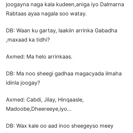
joogayna naga kala kudeen,aniga iyo Dalmarna
Rabtaas ayaa nagala soo watay.
DB: Waan ku gartay, laakiin arrinka Gabadha
,maxaad ka tidhi?
Axmed: Ma helo arrinkaas.
DB: Ma noo sheegi gadhaa magacyada ilmaha
idinla joogay?
Axmed: Cabdi, Jilay, Hinqaasle,
Madoobe,Dheereeye,iyo…
DB: Wax kale oo aad inoo sheegeyso meey