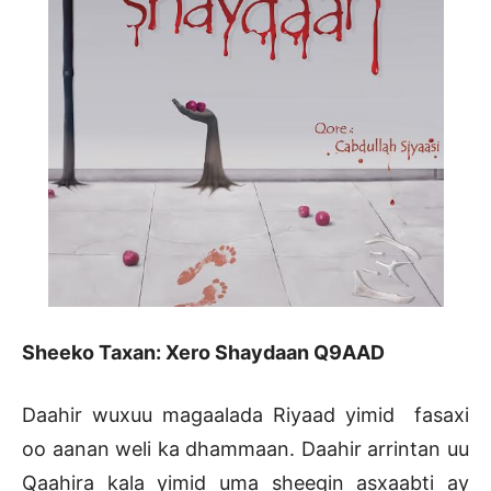
Sheeko Taxan: Xero Shaydaan Q9AAD
Daahir wuxuu magaalada Riyaad yimid fasaxi
oo aanan weli ka dhammaan. Daahir arrintan uu
Qaahira kala yimid uma sheegin asxaabti ay