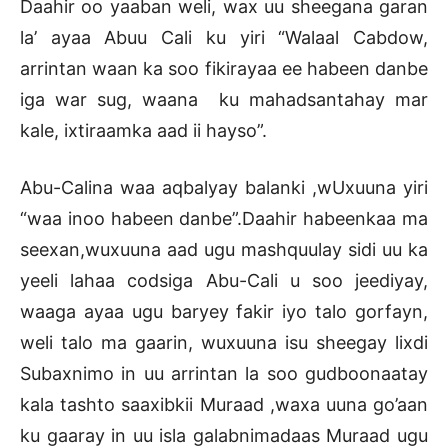
Daahir oo yaaban weli, wax uu sheegana garan
la’ ayaa Abuu Cali ku yiri “Walaal Cabdow,
arrintan waan ka soo fikirayaa ee habeen danbe
iga war sug, waana ku mahadsantahay mar
kale, ixtiraamka aad ii hayso”.
Abu-Calina waa aqbalyay balanki ,wUxuuna yiri
“waa inoo habeen danbe”.Daahir habeenkaa ma
seexan,wuxuuna aad ugu mashquulay sidi uu ka
yeeli lahaa codsiga Abu-Cali u soo jeediyay,
waaga ayaa ugu baryey fakir iyo talo gorfayn,
weli talo ma gaarin, wuxuuna isu sheegay lixdi
Subaxnimo in uu arrintan la soo gudboonaatay
kala tashto saaxibkii Muraad ,waxa uuna go’aan
ku gaaray in uu isla galabnimadaas Muraad ugu