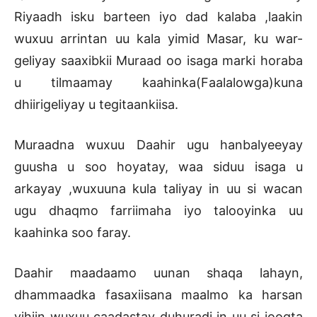
Riyaadh isku barteen iyo dad kalaba ,laakin
wuxuu arrintan uu kala yimid Masar, ku war-
geliyay saaxibkii Muraad oo isaga marki horaba
u tilmaamay kaahinka(Faalalowga)kuna
dhiirigeliyay u tegitaankiisa.
Muraadna wuxuu Daahir ugu hanbalyeeyay
guusha u soo hoyatay, waa siduu isaga u
arkayay ,wuxuuna kula taliyay in uu si wacan
ugu dhaqmo farriimaha iyo talooyinka uu
kaahinka soo faray.
Daahir maadaamo uunan shaqa lahayn,
dhammaadka fasaxiisana maalmo ka harsan
yihiin wuxuu caadastay duhuradi in uu si joogta