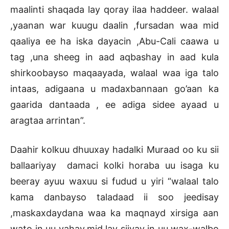
maalinti shaqada lay qoray ilaa haddeer. walaal
,yaanan war kuugu daalin ,fursadan waa mid
qaaliya ee ha iska dayacin ,Abu-Cali caawa u
tag ,una sheeg in aad aqbashay in aad kula
shirkoobayso maqaayada, walaal waa iga talo
intaas, adigaana u madaxbannaan go’aan ka
gaarida dantaada , ee adiga sidee ayaad u
aragtaa arrintan”.
Daahir kolkuu dhuuxay hadalki Muraad oo ku sii
ballaariyay damaci kolki horaba uu isaga ku
beeray ayuu waxuu si fudud u yiri “walaal talo
kama danbayso taladaad ii soo jeedisay
,maskaxdaydana waa ka maqnayd xirsiga aan
wato in uu yahay,mid lay siiyay in uu wax-walbo