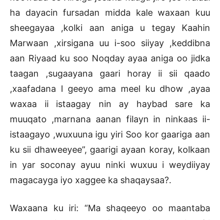
ha dayacin fursadan midda kale waxaan kuu
sheegayaa ,kolki aan aniga u tegay Kaahin
Marwaan ,xirsigana uu i-soo siiyay ,keddibna
aan Riyaad ku soo Noqday ayaa aniga oo jidka
taagan ,sugaayana gaari horay ii sii qaado
,xaafadana I geeyo ama meel ku dhow ,ayaa
waxaa ii istaagay nin ay haybad sare ka
muuqato ,marnana aanan filayn in ninkaas ii-
istaagayo ,wuxuuna igu yiri Soo kor gaariga aan
ku sii dhaweeyee”, gaarigi ayaan koray, kolkaan
in yar soconay ayuu ninki wuxuu i weydiiyay
magacayga iyo xaggee ka shaqaysaa?.
Waxaana ku iri: “Ma shaqeeyo oo maantaba