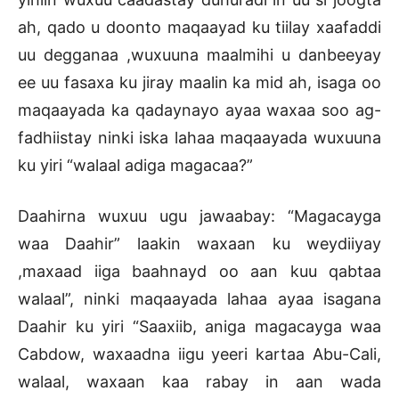
ah, qado u doonto maqaayad ku tiilay xaafaddi
uu degganaa ,wuxuuna maalmihi u danbeeyay
ee uu fasaxa ku jiray maalin ka mid ah, isaga oo
maqaayada ka qadaynayo ayaa waxaa soo ag-
fadhiistay ninki iska lahaa maqaayada wuxuuna
ku yiri “walaal adiga magacaa?”
Daahirna wuxuu ugu jawaabay: “Magacayga
waa Daahir” laakin waxaan ku weydiiyay
,maxaad iiga baahnayd oo aan kuu qabtaa
walaal”, ninki maqaayada lahaa ayaa isagana
Daahir ku yiri “Saaxiib, aniga magacayga waa
Cabdow, waxaadna iigu yeeri kartaa Abu-Cali,
walaal, waxaan kaa rabay in aan wada