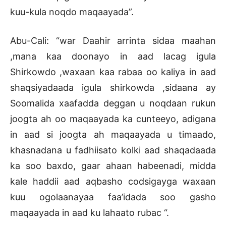
kuu-kula noqdo maqaayada”.
Abu-Cali: “war Daahir arrinta sidaa maahan
,mana kaa doonayo in aad lacag igula
Shirkowdo ,waxaan kaa rabaa oo kaliya in aad
shaqsiyadaada igula shirkowda ,sidaana ay
Soomalida xaafadda deggan u noqdaan rukun
joogta ah oo maqaayada ka cunteeyo, adigana
in aad si joogta ah maqaayada u timaado,
khasnadana u fadhiisato kolki aad shaqadaada
ka soo baxdo, gaar ahaan habeenadi, midda
kale haddii aad aqbasho codsigayga waxaan
kuu ogolaanayaa faa’idada soo gasho
maqaayada in aad ku lahaato rubac “.