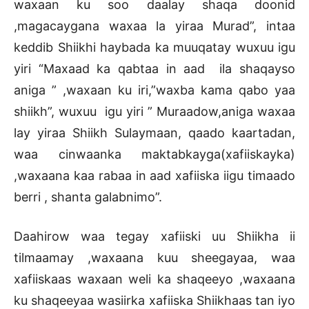
waxaan ku soo daalay shaqa doonid
,magacaygana waxaa la yiraa Murad”, intaa
keddib Shiikhi haybada ka muuqatay wuxuu igu
yiri “Maxaad ka qabtaa in aad ila shaqayso
aniga ” ,waxaan ku iri,”waxba kama qabo yaa
shiikh”, wuxuu igu yiri ” Muraadow,aniga waxaa
lay yiraa Shiikh Sulaymaan, qaado kaartadan,
waa cinwaanka maktabkayga(xafiiskayka)
,waxaana kaa rabaa in aad xafiiska iigu timaado
berri , shanta galabnimo”.
Daahirow waa tegay xafiiski uu Shiikha ii
tilmaamay ,waxaana kuu sheegayaa, waa
xafiiskaas waxaan weli ka shaqeeyo ,waxaana
ku shaqeeyaa wasiirka xafiiska Shiikhaas tan iyo