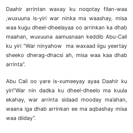
Daahir arrintan waxay ku noqotay filan-waa
,wuxuuna is-yiri war ninka ma waashay, misa
waa kugu dheel-dheelayaa oo arrinkan ka dhab
maahan, wuxuuna aamusnaan keddib Abu-Cali
ku yiri “War ninyahow ma waxaad iigu yeertay
sheeko dherag-dhacsi ah, misa waa kaa dhab
arrinta”.
Abu Cali oo yare is-xumeeyay ayaa Daahir ku
yiri”War nin dadka ku dheel-dheelo ma kuula
ekahay, war arrinta sidaad mooday ma’ahan,
waana iga dhab arrinkan ee ma aqbashay misa
waa diiday”.