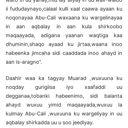
ii fududaynayo,calaal kulli xaal caawa ayaan ku
noqonayaa Abu-Cali waxaana ku wargelinayaa
in aan aqbalay in aan kula shirkoobo
maqaayada, adigana yaanan waqtiga kaa
dhuminin,shaqo ayaad ku jirtaa,waana inoo
habeenka jimcaha sidi caaddada inoo ahayd in
aan is-aragno”.
Daahir waa ka tagyay Muarad ,wuxuuna ku
noqday gurigiisa iyo xaafaddi uu
degganaa,tobanki habeenimo, sidi balanta
ahayd wuxuu yimid maqaayada,wuxuu la
kulmay Abu-Cali ,wuxuuna ku wargeliyay in uu
aqbalay shirkadda uu u soo jeediyay.