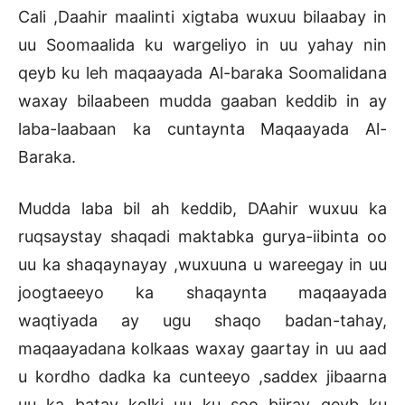
Cali ,Daahir maalinti xigtaba wuxuu bilaabay in
uu Soomaalida ku wargeliyo in uu yahay nin
qeyb ku leh maqaayada Al-baraka Soomalidana
waxay bilaabeen mudda gaaban keddib in ay
laba-laabaan ka cuntaynta Maqaayada Al-
Baraka.
Mudda laba bil ah keddib, DAahir wuxuu ka
ruqsaystay shaqadi maktabka gurya-iibinta oo
uu ka shaqaynayay ,wuxuuna u wareegay in uu
joogtaeeyo ka shaqaynta maqaayada
waqtiyada ay ugu shaqo badan-tahay,
maqaayadana kolkaas waxay gaartay in uu aad
u kordho dadka ka cunteeyo ,saddex jibaarna
uu ka batay kolki uu ku soo biiray qeyb ku