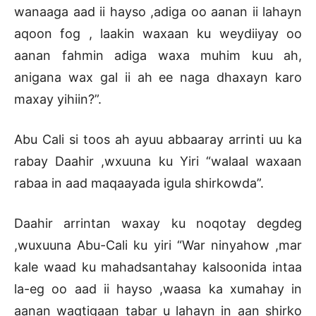
wanaaga aad ii hayso ,adiga oo aanan ii lahayn
aqoon fog , laakin waxaan ku weydiiyay oo
aanan fahmin adiga waxa muhim kuu ah,
anigana wax gal ii ah ee naga dhaxayn karo
maxay yihiin?”.
Abu Cali si toos ah ayuu abbaaray arrinti uu ka
rabay Daahir ,wxuuna ku Yiri “walaal waxaan
rabaa in aad maqaayada igula shirkowda”.
Daahir arrintan waxay ku noqotay degdeg
,wuxuuna Abu-Cali ku yiri “War ninyahow ,mar
kale waad ku mahadsantahay kalsoonida intaa
la-eg oo aad ii hayso ,waasa ka xumahay in
aanan waqtigaan tabar u lahayn in aan shirko