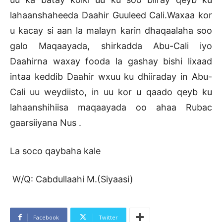
lahaanshaheeda Daahir Guuleed Cali.Waxaa kor
u kacay si aan la malayn karin dhaqaalaha soo
galo Maqaayada, shirkadda Abu-Cali iyo
Daahirna waxay fooda la gashay bishi lixaad
intaa keddib Daahir wxuu ku dhiiraday in Abu-
Cali uu weydiisto, in uu kor u qaado qeyb ku
lahaanshihiisa maqaayada oo ahaa Rubac
gaarsiiyana Nus .
La soco qaybaha kale
W/Q: Cabdullaahi M.(Siyaasi)
Facebook
Twitter