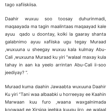
tago xafiiskiisa.
Daahir wuxuu soo toosay duhurinmadi,
maqaayada ma tagin maalintaas maqaayad kale
ayuu qado u doontay, kolki la gaaray shanta
galabnimo ayuu xafiiska ugu tegay Muraad
,wuxuuna u sheegay wuxuu kala kulmay Abu-
Cali ,wuxuuna Muraad ku yiri “walaal maxay kula
tahay in aan ka yeelo arrintan Abu-Cali ii-soo
jeediyay? “.
Muraad kuma daahin Jawaabta wuxuuna Daahir
Ku yiri “Tani waa albaabki u horreeyay ee Kaahin
Marwaan kuu furo ,waana waxgalnimada
koowaad ee Xirsiga jeebka kuugu jiro ,ee walaal