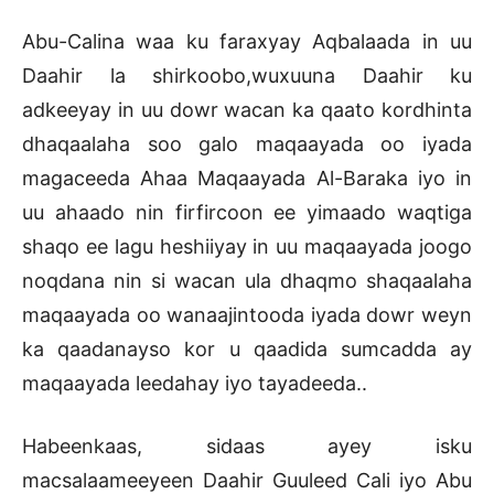
Abu-Calina waa ku faraxyay Aqbalaada in uu
Daahir la shirkoobo,wuxuuna Daahir ku
adkeeyay in uu dowr wacan ka qaato kordhinta
dhaqaalaha soo galo maqaayada oo iyada
magaceeda Ahaa Maqaayada Al-Baraka iyo in
uu ahaado nin firfircoon ee yimaado waqtiga
shaqo ee lagu heshiiyay in uu maqaayada joogo
noqdana nin si wacan ula dhaqmo shaqaalaha
maqaayada oo wanaajintooda iyada dowr weyn
ka qaadanayso kor u qaadida sumcadda ay
maqaayada leedahay iyo tayadeeda..
Habeenkaas, sidaas ayey isku
macsalaameeyeen Daahir Guuleed Cali iyo Abu