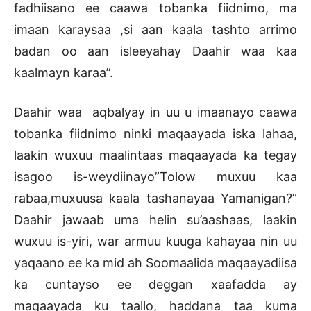
fadhiisano ee caawa tobanka fiidnimo, ma
imaan karaysaa ,si aan kaala tashto arrimo
badan oo aan isleeyahay Daahir waa kaa
kaalmayn karaa”.
Daahir waa aqbalyay in uu u imaanayo caawa
tobanka fiidnimo ninki maqaayada iska lahaa,
laakin wuxuu maalintaas maqaayada ka tegay
isagoo is-weydiinayo”Tolow muxuu kaa
rabaa,muxuusa kaala tashanayaa Yamanigan?”
Daahir jawaab uma helin su’aashaas, laakin
wuxuu is-yiri, war armuu kuuga kahayaa nin uu
yaqaano ee ka mid ah Soomaalida maqaayadiisa
ka cuntayso ee deggan xaafadda ay
maqaayada ku taallo, haddana taa kuma