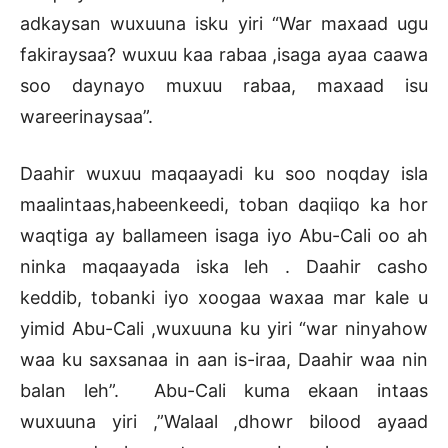
adkaysan wuxuuna isku yiri “War maxaad ugu
fakiraysaa? wuxuu kaa rabaa ,isaga ayaa caawa
soo daynayo muxuu rabaa, maxaad isu
wareerinaysaa”.
Daahir wuxuu maqaayadi ku soo noqday isla
maalintaas,habeenkeedi, toban daqiiqo ka hor
waqtiga ay ballameen isaga iyo Abu-Cali oo ah
ninka maqaayada iska leh . Daahir casho
keddib, tobanki iyo xoogaa waxaa mar kale u
yimid Abu-Cali ,wuxuuna ku yiri “war ninyahow
waa ku saxsanaa in aan is-iraa, Daahir waa nin
balan leh”. Abu-Cali kuma ekaan intaas
wuxuuna yiri ,”Walaal ,dhowr bilood ayaad