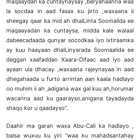
maqaaydan ka cuntaynaysay ,beryahaanna waa
la socdaa in aad fasax ku jirto ,waxaana ii
sheegay qaar ka mid ah dhalLinta Soomalida ee
maqaayadan ka cuntaysa, midda kale walaal
dabeecadaada qunyar socodkaa iyo ixtiraamka
ay kuu haayaan dhalLinyarada Soomaalida ee
deggan xaafaddan Xaara-Difaac aad iyo aad
ayaan ula dhacay ,waxaana rajeynayaa in aad
dhegahaada u furto arrintan aan kaala hadlayo
oo muhim ii ah ,adigana wax gal kuu ah,horumar
wacanna aad ku gaarayso,anigana tayadayda
shaqo kor u qaadayso”.
Daahir ma garan waxa Abu-Cali ka hadlayo ,
balsa wuxuu ku yiri “waa ku mahadsantahay