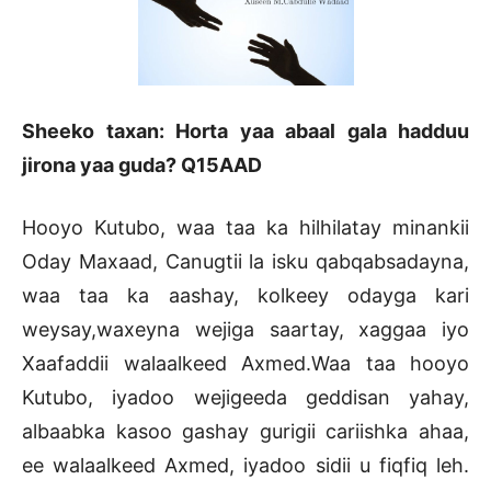
Sheeko taxan: Horta yaa abaal gala hadduu
jirona yaa guda? Q15AAD
Hooyo Kutubo, waa taa ka hilhilatay minankii
Oday Maxaad, Canugtii la isku qabqabsadayna,
waa taa ka aashay, kolkeey odayga kari
weysay,waxeyna wejiga saartay, xaggaa iyo
Xaafaddii walaalkeed Axmed.Waa taa hooyo
Kutubo, iyadoo wejigeeda geddisan yahay,
albaabka kasoo gashay gurigii cariishka ahaa,
ee walaalkeed Axmed, iyadoo sidii u fiqfiq leh.