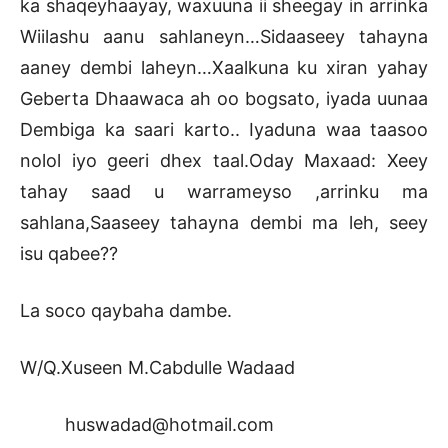
ka shaqeyhaayay, waxuuna ii sheegay in arrinka
Wiilashu aanu sahlaneyn…Sidaaseey tahayna
aaney dembi laheyn…Xaalkuna ku xiran yahay
Geberta Dhaawaca ah oo bogsato, iyada uunaa
Dembiga ka saari karto.. Iyaduna waa taasoo
nolol iyo geeri dhex taal.Oday Maxaad: Xeey
tahay saad u warrameyso ,arrinku ma
sahlana,Saaseey tahayna dembi ma leh, seey
isu qabee??
La soco qaybaha dambe.
W/Q.Xuseen M.Cabdulle Wadaad
huswadad@hotmail.com