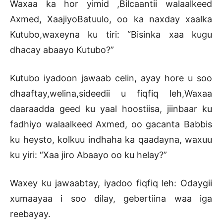
Waxaa ka hor yimid ,Bilcaantii walaalkeed
Axmed, XaajiyoBatuulo, oo ka naxday xaalka
Kutubo,waxeyna ku tiri: “Bisinka xaa kugu
dhacay abaayo Kutubo?”
Kutubo iyadoon jawaab celin, ayay hore u soo
dhaaftay,welina,sideedii u fiqfiq leh,Waxaa
daaraadda geed ku yaal hoostiisa, jiinbaar ku
fadhiyo walaalkeed Axmed, oo gacanta Babbis
ku heysto, kolkuu indhaha ka qaadayna, waxuu
ku yiri: “Xaa jiro Abaayo oo ku helay?”
Waxey ku jawaabtay, iyadoo fiqfiq leh: Odaygii
xumaayaa i soo dilay, gebertiina waa iga
reebayay.