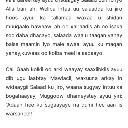
Alla bari ah, Weliba intaa uu salaadda ku jiro
hoos ayuu ka tallamaa waxaa u shidan
muuqaalo hawaawi ah oo xalraadis ah oo isaka
soo daba dhacayo, salaada waa u taagan yahay
balse maamin iyo male awaal ayuu ku maqan
yahay,kuwaas oo kolba meel la aadaayo.
Cali Gaab kolkii oo arki waayay saaxiibkiis ayuu
dib ugu laabtay Mawlacii, waxuuna arkay in
widaaygii Salaad ku jiro, waana sugyay intuu ka
bogahaayay, Muggoow dhameystay ayuu yiri:
“Adaan hee ku sugaayaye na qumi hee aan is
warsanee!!