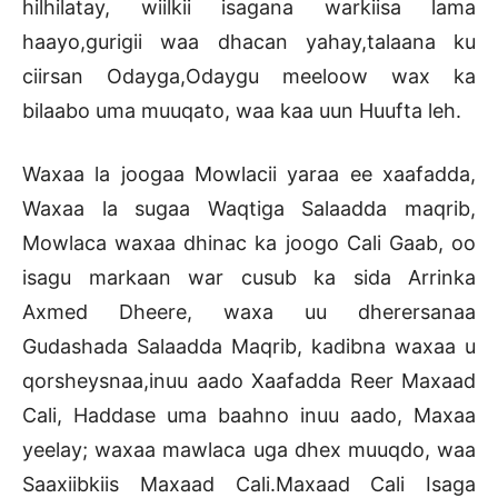
hilhilatay, wiilkii isagana warkiisa lama
haayo,gurigii waa dhacan yahay,talaana ku
ciirsan Odayga,Odaygu meeloow wax ka
bilaabo uma muuqato, waa kaa uun Huufta leh.
Waxaa la joogaa Mowlacii yaraa ee xaafadda,
Waxaa la sugaa Waqtiga Salaadda maqrib,
Mowlaca waxaa dhinac ka joogo Cali Gaab, oo
isagu markaan war cusub ka sida Arrinka
Axmed Dheere, waxa uu dherersanaa
Gudashada Salaadda Maqrib, kadibna waxaa u
qorsheysnaa,inuu aado Xaafadda Reer Maxaad
Cali, Haddase uma baahno inuu aado, Maxaa
yeelay; waxaa mawlaca uga dhex muuqdo, waa
Saaxiibkiis Maxaad Cali.Maxaad Cali Isaga