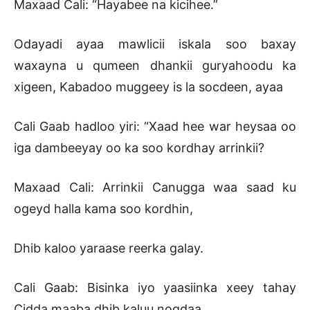
Maxaad Cali: “Hayabee na kicihee.”
Odayadi ayaa mawlicii iskala soo baxay
waxayna u qumeen dhankii guryahoodu ka
xigeen, Kabadoo muggeey is la socdeen, ayaa
Cali Gaab hadloo yiri: “Xaad hee war heysaa oo
iga dambeeyay oo ka soo kordhay arrinkii?
Maxaad Cali: Arrinkii Canugga waa saad ku
ogeyd halla kama soo kordhin,
Dhib kaloo yaraase reerka galay.
Cali Gaab: Bisinka iyo yaasiinka xeey tahay
Cidda maaba dhib kaluu noqdaa.