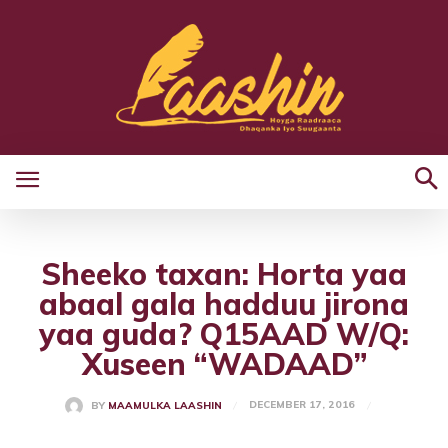
Sheeko taxan: Horta yaa
abaal gala hadduu jirona
yaa guda? Q15AAD W/Q:
Xuseen “WADAAD”
DECEMBER 17, 2016
BY
MAAMULKA LAASHIN