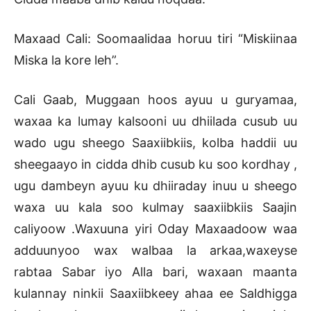
Maxaad Cali: Soomaalidaa horuu tiri “Miskiinaa
Miska la kore leh”.
Cali Gaab, Muggaan hoos ayuu u guryamaa,
waxaa ka lumay kalsooni uu dhiilada cusub uu
wado ugu sheego Saaxiibkiis, kolba haddii uu
sheegaayo in cidda dhib cusub ku soo kordhay ,
ugu dambeyn ayuu ku dhiiraday inuu u sheego
waxa uu kala soo kulmay saaxiibkiis Saajin
caliyoow .Waxuuna yiri Oday Maxaadoow waa
adduunyoo wax walbaa la arkaa,waxeyse
rabtaa Sabar iyo Alla bari, waxaan maanta
kulannay ninkii Saaxiibkeey ahaa ee Saldhigga