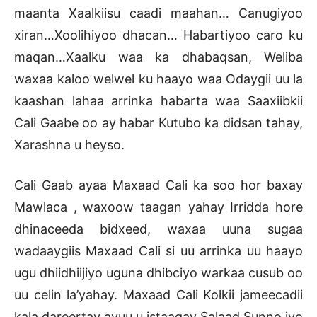
maanta Xaalkiisu caadi maahan… Canugiyoo
xiran…Xoolihiyoo dhacan… Habartiyoo caro ku
maqan…Xaalku waa ka dhabaqsan, Weliba
waxaa kaloo welwel ku haayo waa Odaygii uu la
kaashan lahaa arrinka habarta waa Saaxiibkii
Cali Gaabe oo ay habar Kutubo ka didsan tahay,
Xarashna u heyso.
Cali Gaab ayaa Maxaad Cali ka soo hor baxay
Mawlaca , waxoow taagan yahay Irridda hore
dhinaceeda bidxeed, waxaa uuna sugaa
wadaaygiis Maxaad Cali si uu arrinka uu haayo
ugu dhiidhiijiyo uguna dhibciyo warkaa cusub oo
uu celin la’yahay. Maxaad Cali Kolkii jameecadii
kala dareertay ayuu u istaagay Salaad Sunno iyo