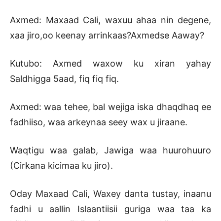
Axmed: Maxaad Cali, waxuu ahaa nin degene,
xaa jiro,oo keenay arrinkaas?Axmedse Aaway?
Kutubo: Axmed waxow ku xiran yahay
Saldhigga 5aad, fiq fiq fiq.
Axmed: waa tehee, bal wejiga iska dhaqdhaq ee
fadhiiso, waa arkeynaa seey wax u jiraane.
Waqtigu waa galab, Jawiga waa huurohuuro
(Cirkana kicimaa ku jiro).
Oday Maxaad Cali, Waxey danta tustay, inaanu
fadhi u aallin Islaantiisii guriga waa taa ka