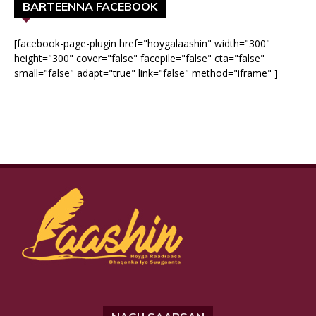
BARTEENNA FACEBOOK
[facebook-page-plugin href="hoygalaashin" width="300"
height="300" cover="false" facepile="false" cta="false"
small="false" adapt="true" link="false" method="iframe" ]