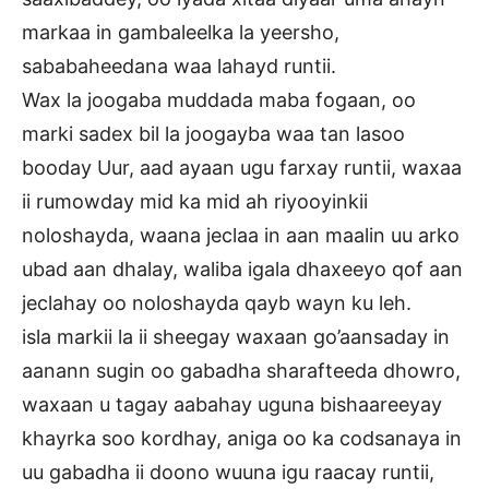
markaa in gambaleelka la yeersho,
sababaheedana waa lahayd runtii.
Wax la joogaba muddada maba fogaan, oo
marki sadex bil la joogayba waa tan lasoo
booday Uur, aad ayaan ugu farxay runtii, waxaa
ii rumowday mid ka mid ah riyooyinkii
noloshayda, waana jeclaa in aan maalin uu arko
ubad aan dhalay, waliba igala dhaxeeyo qof aan
jeclahay oo noloshayda qayb wayn ku leh.
isla markii la ii sheegay waxaan go’aansaday in
aanann sugin oo gabadha sharafteeda dhowro,
waxaan u tagay aabahay uguna bishaareeyay
khayrka soo kordhay, aniga oo ka codsanaya in
uu gabadha ii doono wuuna igu raacay runtii,