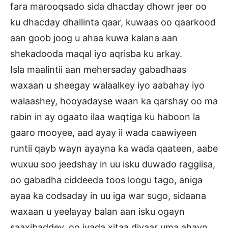
fara marooqsado sida dhacday dhowr jeer oo
ku dhacday dhallinta qaar, kuwaas oo qaarkood
aan goob joog u ahaa kuwa kalana aan
shekadooda maqal iyo aqrisba ku arkay.
Isla maalintii aan mehersaday gabadhaas
waxaan u sheegay walaalkey iyo aabahay iyo
walaashey, hooyadayse waan ka qarshay oo ma
rabin in ay ogaato ilaa waqtiga ku haboon la
gaaro mooyee, aad ayay ii wada caawiyeen
runtii qayb wayn ayayna ka wada qaateen, aabe
wuxuu soo jeedshay in uu isku duwado raggiisa,
oo gabadha ciddeeda toos loogu tago, aniga
ayaa ka codsaday in uu iga war sugo, sidaana
waxaan u yeelayay balan aan isku ogayn
saaxibaddey, oo iyada xitaa diyaar uma ahayn