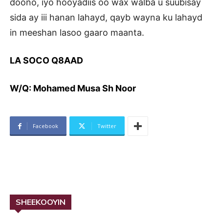
doono, iyo hooyadiis oo wax walba u suubisay
sida ay iii hanan lahayd, qayb wayna ku lahayd
in meeshan lasoo gaaro maanta.
LA SOCO Q8AAD
W/Q: Mohamed Musa Sh Noor
Facebook
Twitter
SHEEKOOYIN