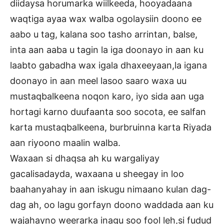
diidaysa horumarka wiilkeeda, hooyadaana
waqtiga ayaa wax walba ogolaysiin doono ee
aabo u tag, kalana soo tasho arrintan, balse,
inta aan aaba u tagin la iga doonayo in aan ku
laabto gabadha wax igala dhaxeeyaan,la igana
doonayo in aan meel lasoo saaro waxa uu
mustaqbalkeena noqon karo, iyo sida aan uga
hortagi karno duufaanta soo socota, ee salfan
karta mustaqbalkeena, burbruinna karta Riyada
aan riyoono maalin walba.
Waxaan si dhaqsa ah ku wargaliyay
gacalisadayda, waxaana u sheegay in loo
baahanyahay in aan iskugu nimaano kulan dag-
dag ah, oo lagu gorfayn doono waddada aan ku
wajahayno weerarka inagu soo fool leh,si fudud