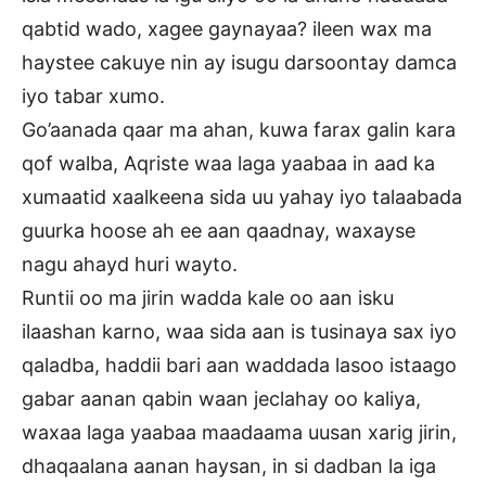
qabtid wado, xagee gaynayaa? ileen wax ma
haystee cakuye nin ay isugu darsoontay damca
iyo tabar xumo.
Go’aanada qaar ma ahan, kuwa farax galin kara
qof walba, Aqriste waa laga yaabaa in aad ka
xumaatid xaalkeena sida uu yahay iyo talaabada
guurka hoose ah ee aan qaadnay, waxayse
nagu ahayd huri wayto.
Runtii oo ma jirin wadda kale oo aan isku
ilaashan karno, waa sida aan is tusinaya sax iyo
qaladba, haddii bari aan waddada lasoo istaago
gabar aanan qabin waan jeclahay oo kaliya,
waxaa laga yaabaa maadaama uusan xarig jirin,
dhaqaalana aanan haysan, in si dadban la iga