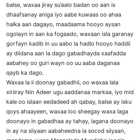
balse, waxaa jiray su’aalo badan oo aan is
dhaafsanay aniga iyo aabe kuwaas oo ahaa
halka aan dagayo, maadaama hooyo aysan
ogolayn in aan ka fogaado, waxaan isla garanay
gorfayn kadib in uu aabo la hadlo hooyo haddii
ay diidana aan la dago gabadhayda xaafadda
aabahey oo guri wayn oo uu aaba daganaa
qayb ka dago.
Waxaa la ii doonay gabadhii, oo waxaa lala
xiriiray Nin Adeer ugu aaddanaa markaa, iyo mid
kale oo islaan eedadeed ah qabay, balse ay isku
qoys ahaayeen, waxaa loo sheegay waxa laga
doonayo in gabadhaa ay tahay, lagana doonayo
in ay na siiyaan aabaheedna la socod siiyaan,