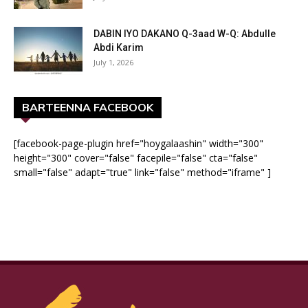
DABIN IYO DAKANO Q-3aad W-Q: Abdulle
Abdi Karim
July 1, 2026
BARTEENNA FACEBOOK
[facebook-page-plugin href="hoygalaashin" width="300"
height="300" cover="false" facepile="false" cta="false"
small="false" adapt="true" link="false" method="iframe" ]