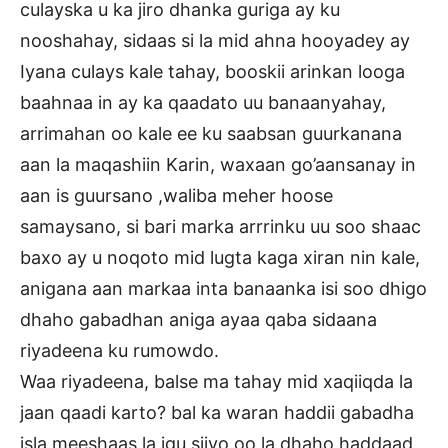
culayska u ka jiro dhanka guriga ay ku
nooshahay, sidaas si la mid ahna hooyadey ay
Iyana culays kale tahay, booskii arinkan looga
baahnaa in ay ka qaadato uu banaanyahay,
arrimahan oo kale ee ku saabsan guurkanana
aan la maqashiin Karin, waxaan go’aansanay in
aan is guursano ,waliba meher hoose
samaysano, si bari marka arrrinku uu soo shaac
baxo ay u noqoto mid lugta kaga xiran nin kale,
anigana aan markaa inta banaanka isi soo dhigo
dhaho gabadhan aniga ayaa qaba sidaana
riyadeena ku rumowdo.
Waa riyadeena, balse ma tahay mid xaqiiqda la
jaan qaadi karto? bal ka waran haddii gabadha
isla meeshaas la igu siiyo oo la dhaho haddaad