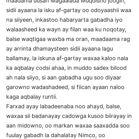
maadama uusan Magaalada Muqdisho joogin,
sidii ayaana la isku af-gartay oo odoyaashii waa
na siiyeen, inkastoo habaryarta gabadha iyo
walaasheed ka wayn ay filan waa ku noqotay,
balse waqtigaa waxba ma oran, maadaama rag
ay arrinta dhamaysteen sidii ayaana lagu
ballamay, la iskuna af-gartay waxaa kaloo nala
ka aqbalay codsi ahaa, in muddo sadex bilood
ah nala siiyo, si aan gabadha ugu soo diyaar
garowno wadashadeed, si fiican ayaan naloo
kaga aqbalay runtii.
Farxad ayay labadeenaba noo ahayd, balse,
waxaa sii badanayay cadowga kusoo biirayay in
aan midowno, oo markan waxaa saaxadda soo
fuulay gabadh la dahalatay Nimco, oo