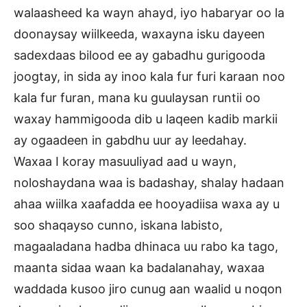
walaasheed ka wayn ahayd, iyo habaryar oo la
doonaysay wiilkeeda, waxayna isku dayeen
sadexdaas bilood ee ay gabadhu gurigooda
joogtay, in sida ay inoo kala fur furi karaan noo
kala fur furan, mana ku guulaysan runtii oo
waxay hammigooda dib u laqeen kadib markii
ay ogaadeen in gabdhu uur ay leedahay.
Waxaa I koray masuuliyad aad u wayn,
noloshaydana waa is badashay, shalay hadaan
ahaa wiilka xaafadda ee hooyadiisa waxa ay u
soo shaqayso cunno, iskana labisto,
magaaladana hadba dhinaca uu rabo ka tago,
maanta sidaa waan ka badalanahay, waxaa
waddada kusoo jiro cunug aan waalid u noqon