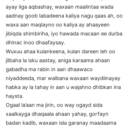
ayay iiga aqbashay, waxaan maalintaa wada
aadnay goob labadeena kaliya nagu qaas ah, oo
waxa aan maqlayno oo kaliya ay ahaayeen
jibiqda shimbiriha, iyo hawada macaan ee durba
dhinac inoo dhaafaysay.
Wuxuu ahaa kulankeena, kulan dareen leh oo
jilbaha la isku aastay, aniga karaama ahaan
gabadha ma rabin in aan dhaawaco
niyaddeeda, mar walbana waxaan waydiinayay
habka ay la tahay in aan u wajahno dhibkan ina
haysta.
Ogaal la’aan ma jirin, oo way ogayd sida
xaalkayga dhaqaala ahaan yahay, gorfayn
badan kadib, waxaan isla garanay maadaama