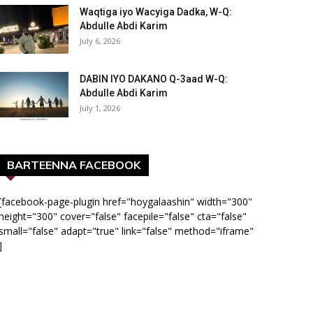
Waqtiga iyo Wacyiga Dadka, W-Q:
Abdulle Abdi Karim
July 6, 2026
DABIN IYO DAKANO Q-3aad W-Q:
Abdulle Abdi Karim
July 1, 2026
BARTEENNA FACEBOOK
[facebook-page-plugin href="hoygalaashin" width="300"
height="300" cover="false" facepile="false" cta="false"
small="false" adapt="true" link="false" method="iframe"
]