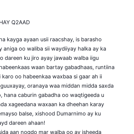
AHAY Q2AAD
a kayga ayaan usii raacshay, is barasho
niga oo waliba sii waydiiyay halka ay ka
o dareen ku jiro ayay jawaab walba iigu
 habeenkaas waan bartay gabadhaas, runtiina
karo oo habeenkaa waxbaa si gaar ah ii
a guuxayay, oranaya waa middan midda saxda
o, hana caburin gabadha oo waqtigeeda u
 iyada xageedana waxaan ka dheehan karay
eemayso balse, xishood Dumarnimo ay ku
yd dareen ahaan!
ida aan noqdo mar walba oo ay isheeda