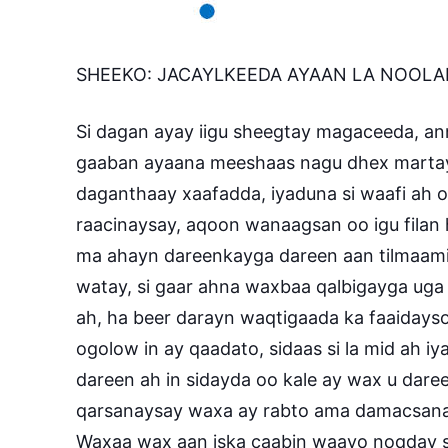
SHEEKO: JACAYLKEEDA AYAAN LA NOOL
Si dagan ayay iigu sheegtay magaceeda, ann
gaaban ayaana meeshaas nagu dhex martay a
daganthaay xaafadda, iyaduna si waafi ah o
raacinaysay, aqoon wanaagsan oo igu filan
ma ahayn dareenkayga dareen aan tilmaami 
watay, si gaar ahna waxbaa qalbigayga ug
ah, ha beer darayn waqtigaada ka faaidays
ogolow in ay qaadato, sidaas si la mid ah
dareen ah in sidayda oo kale ay wax u dar
qarsanaysay waxa ay rabto ama damacsana
Waxaa wax aan iska caabin waayo noqday s