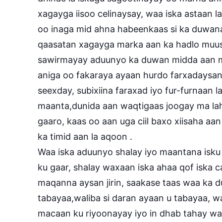
xagayga iisoo celinaysay, waa iska astaan l
oo inaga mid ahna habeenkaas si ka duwana
qaasatan xagayga marka aan ka hadlo muus
sawirmayay aduunyo ka duwan midda aan ma
aniga oo fakaraya ayaan hurdo farxadaysa
seexday, subixiina faraxad iyo fur-furnaan 
maanta,dunida aan waqtigaas joogay ma lah
gaaro, kaas oo aan uga ciil baxo xiisaha aa
ka timid aan la aqoon .
Waa iska aduunyo shalay iyo maantana isk
ku gaar, shalay waxaan iska ahaa qof iska
maqanna aysan jirin, saakase taas waa ka
tabayaa,waliba si daran ayaan u tabayaa, w
macaan ku riyoonayay iyo in dhab tahay w