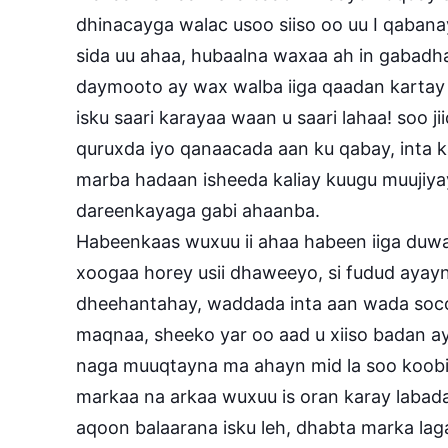
dhinacayga walac usoo siiso oo uu I qabana
sida uu ahaa, hubaalna waxaa ah in gabadh
daymooto ay wax walba iiga qaadan kartay xi
isku saari karayaa waan u saari lahaa! soo j
quruxda iyo qanaacada aan ku qabay, inta
marba hadaan isheeda kaliay kuugu muujiya
dareenkayaga gabi ahaanba.
Habeenkaas wuxuu ii ahaa habeen iiga duw
xoogaa horey usii dhaweeyo, si fudud ayay
dheehantahay, waddada inta aan wada soco
maqnaa, sheeko yar oo aad u xiiso badan a
naga muuqtayna ma ahayn mid la soo koobi
markaa na arkaa wuxuu is oran karay laba
aqoon balaarana isku leh, dhabta marka la