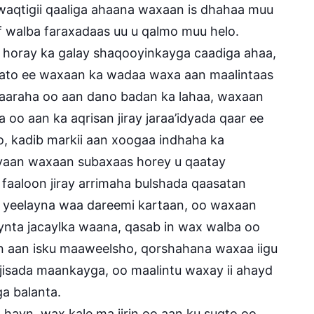
 waqtigii qaaliga ahaana waxaan is dhahaa muu
f walba faraxadaas uu u qalmo muu helo.
 horay ka galay shaqooyinkayga caadiga ahaa,
aato ee waxaan ka wadaa waxa aan maalintaas
kaaraha oo aan dano badan ka lahaa, waxaan
 oo aan ka aqrisan jiray jaraa’idyada qaar ee
o, kadib markii aan xoogaa indhaha ka
aan waxaan subaxaas horey u qaatay
aaloon jiray arrimaha bulshada qaasatan
u yeelayna waa dareemi kartaan, oo waxaan
ta jacaylka waana, qasab in wax walba oo
in aan isku maaweelsho, qorshahana waxaa iigu
ucjisada maankayga, oo maalintu waxay ii ahayd
a balanta.
ayn, wax kale ma jirin oo aan ku sugto oo