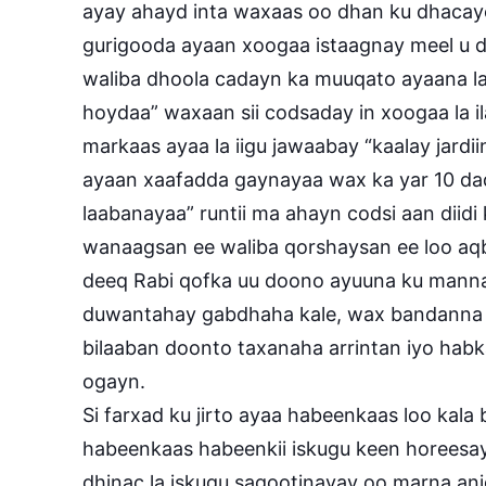
ayay ahayd inta waxaas oo dhan ku dhacaye
gurigooda ayaan xoogaa istaagnay meel u dh
waliba dhoola cadayn ka muuqato ayaana la 
hoydaa” waxaan sii codsaday in xoogaa la il
markaas ayaa la iigu jawaabay “kaalay jardi
ayaan xaafadda gaynayaa wax ka yar 10 daq
laabanayaa” runtii ma ahayn codsi aan diidi k
wanaagsan ee waliba qorshaysan ee loo aq
deeq Rabi qofka uu doono ayuuna ku mann
duwantahay gabdhaha kale, wax bandanna a
bilaaban doonto taxanaha arrintan iyo ha
ogayn.
Si farxad ku jirto ayaa habeenkaas loo kal
habeenkaas habeenkii iskugu keen horeesay 
dhinac la iskugu sagootinayay oo marna ani