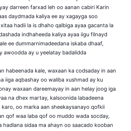
yay darreen farxad leh oo aanan cabiri Karin
aas daydmada kaliya ee ay xagayga soo
taa hadii la is dhaho qalbiga ayaa gacanta la
iidashada indhaheeda kaliya ayaa iigu filnayd
 kale ee dummarnimadeedana iskaba dhaaf,
y awoodda ay u yeelatay badalidda
an habeenada kale, waxaan ka codsaday in aan
na iiga aqbashay oo waliba xushmad ay ku
nay waxaan dareemayay in aan helay joog iga
yaa na dhex martay, kalsoonida labadeena
 karo, oo marka aan sheekaysanayo qofkii
dan qof waa laba qof oo muddo wada socday,
ga hadlana sidaa ma ahayn oo saacado kooban