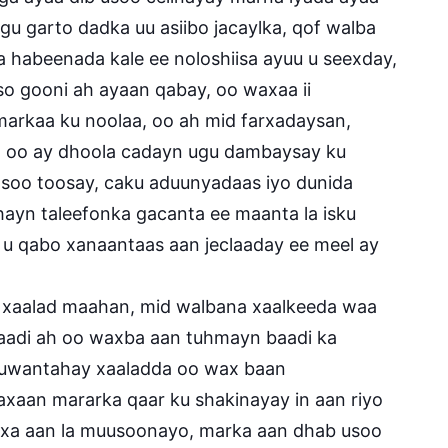
agu garto dadka uu asiibo jacaylka, qof walba
 habeenada kale ee noloshiisa ayuu u seexday,
o gooni ah ayaan qabay, oo waxaa ii
rkaa ku noolaa, oo ah mid farxadaysan,
n oo ay dhoola cadayn ugu dambaysay ku
lasoo toosay, caku aduunyadaas iyo dunida
ayn taleefonka gacanta ee maanta la isku
n u qabo xanaantaas aan jeclaaday ee meel ay
u xaalad maahan, mid walbana xaalkeeda waa
 caadi ah oo waxba aan tuhmayn baadi ka
 duwantahay xaaladda oo wax baan
axaan mararka qaar ku shakinayay in aan riyo
axa aan la muusoonayo, marka aan dhab usoo