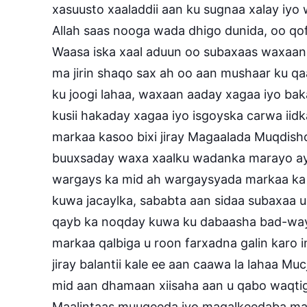
xasuusto xaaladdii aan ku sugnaa xalay iyo
Allah saas nooga wada dhigo dunida, oo qo
Waasa iska xaal aduun oo subaxaas waxaan
ma jirin shaqo sax ah oo aan mushaar ku q
ku joogi lahaa, waxaan aaday xagaa iyo ba
kusii hakaday xagaa iyo isgoyska carwa iidka
markaa kasoo bixi jiray Magaalada Muqdish
buuxsaday waxa xaalku wadanka marayo ay
wargays ka mid ah wargaysyada markaa ka f
kuwa jacaylka, sababta aan sidaa subaxaa 
qayb ka noqday kuwa ku dabaasha bad-wayn
markaa qalbiga u roon farxadna galin karo 
jiray balantii kale ee aan caawa la lahaa M
mid aan dhamaan xiisaha aan u qabo waqtig
Maalintaas muuqeeda iyo maqalkeedaba ma h