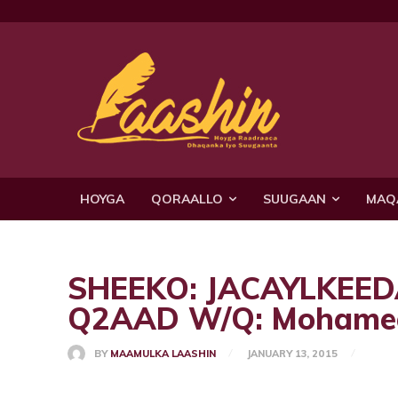
HOYGA
QORAALLO
SUUGAAN
MAQ
SHEEKO: JACAYLKEE
Q2AAD W/Q: Mohamed
BY
MAAMULKA LAASHIN
JANUARY 13, 2015