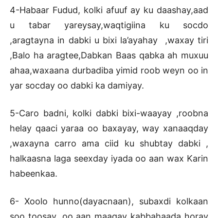
4-Habaar Fudud, kolki afuuf ay ku daashay,aad
u tabar yareysay,waqtigiina ku socdo
,aragtayna in dabki u bixi la’ayahay ,waxay tiri
,Balo ha aragtee,Dabkan Baas qabka ah muxuu
ahaa,waxaana durbadiba yimid roob weyn oo in
yar socday oo dabki ka damiyay.
5-Caro badni, kolki dabki bixi-waayay ,roobna
helay qaaci yaraa oo baxayay, way xanaaqday
,waxayna carro ama ciid ku shubtay dabki ,
halkaasna laga seexday iyada oo aan wax Karin
habeenkaa.
6- Xoolo hunno(dayacnaan), subaxdi kolkaan
soo toosay ,oo aan maagay kabbahaada horay