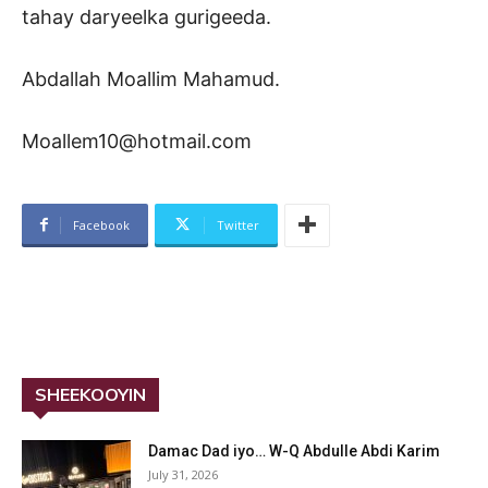
tahay daryeelka gurigeeda.
Abdallah Moallim Mahamud.
Moallem10@hotmail.com
Facebook
Twitter
SHEEKOOYIN
Damac Dad iyo… W-Q Abdulle Abdi Karim
July 31, 2026