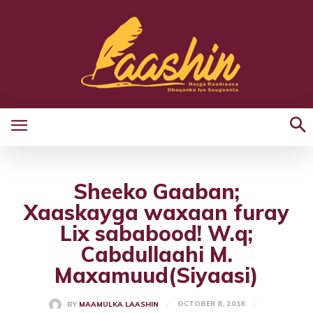
Sheeko Gaaban;
Xaaskayga waxaan furay
Lix sababood! W.q;
Cabdullaahi M.
Maxamuud(Siyaasi)
OCTOBER 8, 2016
BY
MAAMULKA LAASHIN