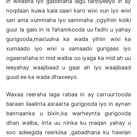
in wiilasha iyo gabdhaha lagu tarbiyeeyo in ay
noqdaan kuwa kala saari karo wixi xun iyo wixi
san ama xummaha iyo sammaha ,ogyihiin kolki
guur la galo in is fahamkooda uu fadhi u yahay
gurigooda,mas’uulna ka wada yihiin wixi ka
xumaado iyo wixi u samaado gurigaas iyo
ogaanshaha in mid walba oo iyaga ka mid ah uu
leeyahay waajibaad u gaar ah iyo waajibaad
guud ee ka wada dhaxeeyo.
Waxaa reeraha laga rabaa in ay carruurtooda
baraan ilaalinta asraarta gurigooda iyo in aynan
bannaanka u bixin,ka warheynta gurigooda
dhan walba, inta uu ninka ku maqan yahay u
soo adeegida reerkiisa ,gabadhana ku hawlan