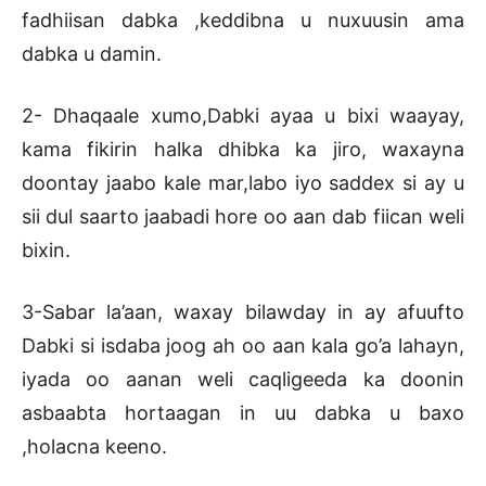
fadhiisan dabka ,keddibna u nuxuusin ama
dabka u damin.
2- Dhaqaale xumo,Dabki ayaa u bixi waayay,
kama fikirin halka dhibka ka jiro, waxayna
doontay jaabo kale mar,labo iyo saddex si ay u
sii dul saarto jaabadi hore oo aan dab fiican weli
bixin.
3-Sabar la’aan, waxay bilawday in ay afuufto
Dabki si isdaba joog ah oo aan kala go’a lahayn,
iyada oo aanan weli caqligeeda ka doonin
asbaabta hortaagan in uu dabka u baxo
,holacna keeno.