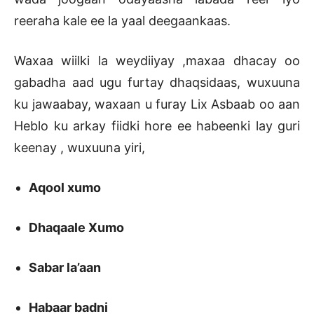
reeraha kale ee la yaal deegaankaas.
Waxaa wiilki la weydiiyay ,maxaa dhacay oo
gabadha aad ugu furtay dhaqsidaas, wuxuuna
ku jawaabay, waxaan u furay Lix Asbaab oo aan
Heblo ku arkay fiidki hore ee habeenki lay guri
keenay , wuxuuna yiri,
Aqool xumo
Dhaqaale Xumo
Sabar la’aan
Habaar badni