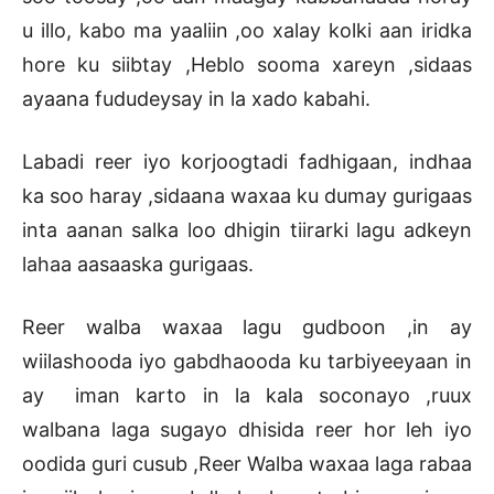
u illo, kabo ma yaaliin ,oo xalay kolki aan iridka
hore ku siibtay ,Heblo sooma xareyn ,sidaas
ayaana fududeysay in la xado kabahi.
Labadi reer iyo korjoogtadi fadhigaan, indhaa
ka soo haray ,sidaana waxaa ku dumay gurigaas
inta aanan salka loo dhigin tiirarki lagu adkeyn
lahaa aasaaska gurigaas.
Reer walba waxaa lagu gudboon ,in ay
wiilashooda iyo gabdhaooda ku tarbiyeeyaan in
ay iman karto in la kala soconayo ,ruux
walbana laga sugayo dhisida reer hor leh iyo
oodida guri cusub ,Reer Walba waxaa laga rabaa