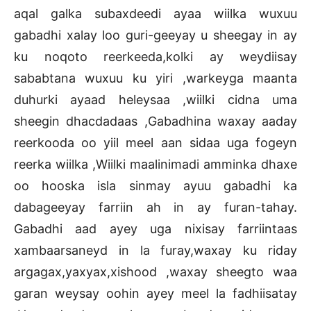
aqal galka subaxdeedi ayaa wiilka wuxuu
gabadhi xalay loo guri-geeyay u sheegay in ay
ku noqoto reerkeeda,kolki ay weydiisay
sababtana wuxuu ku yiri ,warkeyga maanta
duhurki ayaad heleysaa ,wiilki cidna uma
sheegin dhacdadaas ,Gabadhina waxay aaday
reerkooda oo yiil meel aan sidaa uga fogeyn
reerka wiilka ,Wiilki maalinimadi amminka dhaxe
oo hooska isla sinmay ayuu gabadhi ka
dabageeyay farriin ah in ay furan-tahay.
Gabadhi aad ayey uga nixisay farriintaas
xambaarsaneyd in la furay,waxay ku riday
argagax,yaxyax,xishood ,waxay sheegto waa
garan weysay oohin ayey meel la fadhiisatay