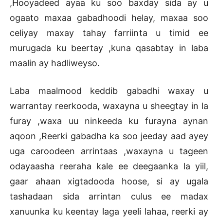
,Hooyadeed ayaa ku soo baxday sida ay u
ogaato maxaa gabadhoodi helay, maxaa soo
celiyay maxay tahay farriinta u timid ee
murugada ku beertay ,kuna qasabtay in laba
maalin ay hadliweyso.
Laba maalmood keddib gabadhi waxay u
warrantay reerkooda, waxayna u sheegtay in la
furay ,waxa uu ninkeeda ku furayna aynan
aqoon ,Reerki gabadha ka soo jeeday aad ayey
uga caroodeen arrintaas ,waxayna u tageen
odayaasha reeraha kale ee deegaanka la yiil,
gaar ahaan xigtadooda hoose, si ay ugala
tashadaan sida arrintan culus ee madax
xanuunka ku keentay laga yeeli lahaa, reerki ay