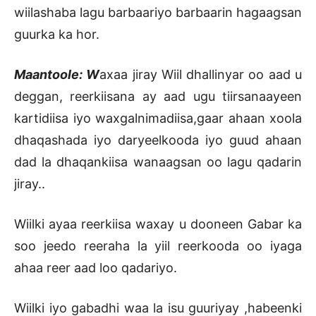
wiilashaba lagu barbaariyo barbaarin hagaagsan
guurka ka hor.
Maantoole: W
axaa jiray Wiil dhallinyar oo aad u
deggan, reerkiisana ay aad ugu tiirsanaayeen
kartidiisa iyo waxgalnimadiisa,gaar ahaan xoola
dhaqashada iyo daryeelkooda iyo guud ahaan
dad la dhaqankiisa wanaagsan oo lagu qadarin
jiray..
Wiilki ayaa reerkiisa waxay u dooneen Gabar ka
soo jeedo reeraha la yiil reerkooda oo iyaga
ahaa reer aad loo qadariyo.
Wiilki iyo gabadhi waa la isu guuriyay ,habeenki