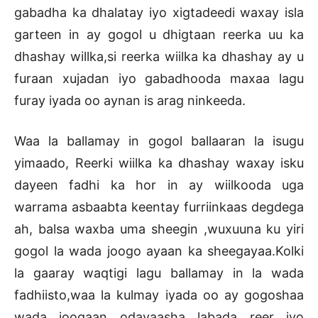
gabadha ka dhalatay iyo xigtadeedi waxay isla
garteen in ay gogol u dhigtaan reerka uu ka
dhashay willka,si reerka wiilka ka dhashay ay u
furaan xujadan iyo gabadhooda maxaa lagu
furay iyada oo aynan is arag ninkeeda.
Waa la ballamay in gogol ballaaran la isugu
yimaado, Reerki wiilka ka dhashay waxay isku
dayeen fadhi ka hor in ay wiilkooda uga
warrama asbaabta keentay furriinkaas degdega
ah, balsa waxba uma sheegin ,wuxuuna ku yiri
gogol la wada joogo ayaan ka sheegayaa.
Kolki
la gaaray waqtigi lagu ballamay in la wada
fadhiisto,waa la kulmay iyada oo ay gogoshaa
wada joogaan odayaasha labada reer iyo