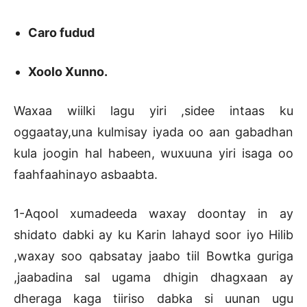
Caro fudud
Xoolo Xunno.
Waxaa wiilki lagu yiri ,sidee intaas ku
oggaatay,una kulmisay iyada oo aan gabadhan
kula joogin hal habeen, wuxuuna yiri isaga oo
faahfaahinayo asbaabta.
1-Aqool xumadeeda waxay doontay in ay
shidato dabki ay ku Karin lahayd soor iyo Hilib
,waxay soo qabsatay jaabo tiil Bowtka guriga
,jaabadina sal ugama dhigin dhagxaan ay
dheraga kaga tiiriso dabka si uunan ugu