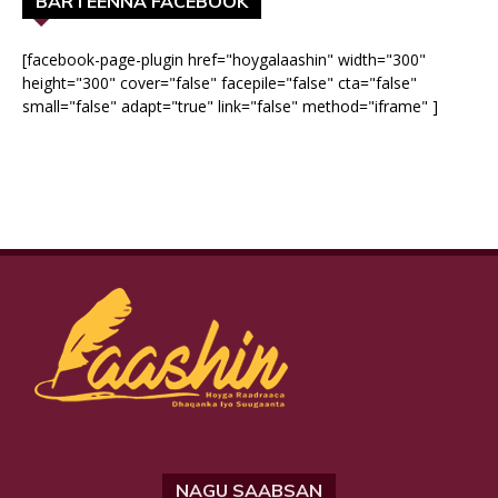
BARTEENNA FACEBOOK
[facebook-page-plugin href="hoygalaashin" width="300"
height="300" cover="false" facepile="false" cta="false"
small="false" adapt="true" link="false" method="iframe" ]
NAGU SAABSAN