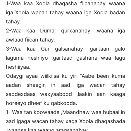
1-Waa kaa Xoola dhaqasha fiicanahay waana
iga Xoola wacan tahay waana iga Xoola badan
tahay.
2-Waa kaa Dumar qurxanahay ,waana iga
awlaad fiican tahay.
3-Waa kaa Gar galsanahay ,gartaan galo
laguma heshiiyo ,gartaad gashana waa lagu
heshiiyaa.
Odaygi ayaa wiilkiisa ku yiri “Aabe been kuma
aadan sheegin in aad iiga wacan tahay
saddexdaas waxyaabood ,laakin aan kaaga
horeeyo dheef ku qabkooda.
1- Waa tan koowaade ,Maandhaw waa hubaal in
aad igaga wacan tahay xaga Xoola dhaqashada
,waanse kaa waayo aragsanahay.