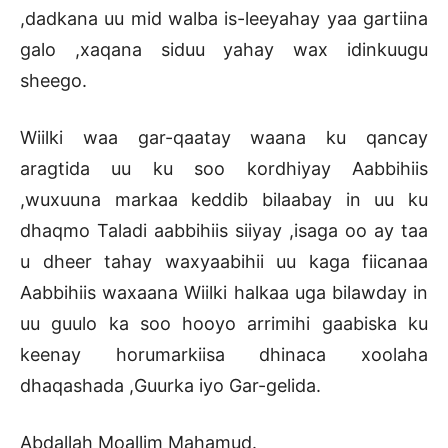
,dadkana uu mid walba is-leeyahay yaa gartiina
galo ,xaqana siduu yahay wax idinkuugu
sheego.
Wiilki waa gar-qaatay waana ku qancay
aragtida uu ku soo kordhiyay Aabbihiis
,wuxuuna markaa keddib bilaabay in uu ku
dhaqmo Taladi aabbihiis siiyay ,isaga oo ay taa
u dheer tahay waxyaabihii uu kaga fiicanaa
Aabbihiis waxaana Wiilki halkaa uga bilawday in
uu guulo ka soo hooyo arrimihi gaabiska ku
keenay horumarkiisa dhinaca xoolaha
dhaqashada ,Guurka iyo Gar-gelida.
Abdallah Moallim Mahamud.