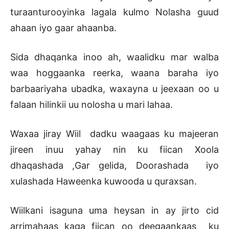
turaanturooyinka lagala kulmo Nolasha guud
ahaan iyo gaar ahaanba.
Sida dhaqanka inoo ah, waalidku mar walba
waa hoggaanka reerka, waana baraha iyo
barbaariyaha ubadka, waxayna u jeexaan oo u
falaan hilinkii uu nolosha u mari lahaa.
Waxaa jiray Wiil dadku waagaas ku majeeran
jireen inuu yahay nin ku fiican Xoola
dhaqashada ,Gar gelida, Doorashada iyo
xulashada Haweenka kuwooda u quraxsan.
Wiilkani isaguna uma heysan in ay jirto cid
arrimahaas kaga fiican oo deegaankaas ku