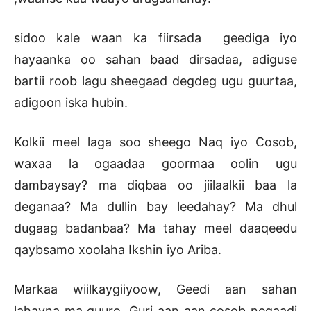
sidoo kale waan ka fiirsada geediga iyo
hayaanka oo sahan baad dirsadaa, adiguse
bartii roob lagu sheegaad degdeg ugu guurtaa,
adigoon iska hubin.
Kolkii meel laga soo sheego Naq iyo Cosob,
waxaa la ogaadaa goormaa oolin ugu
dambaysay? ma diqbaa oo jiilaalkii baa la
deganaa? Ma dullin bay leedahay? Ma dhul
dugaag badanbaa? Ma tahay meel daaqeedu
qaybsamo xoolaha Ikshin iyo Ariba.
Markaa wiilkaygiiyoow, Geedi aan sahan
lahayna ma guuro, Guri aan aan cosob negaadi