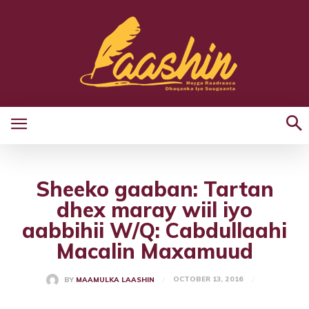
Sheeko gaaban: Tartan
dhex maray wiil iyo
aabbihii W/Q: Cabdullaahi
Macalin Maxamuud
OCTOBER 13, 2016
BY
MAAMULKA LAASHIN