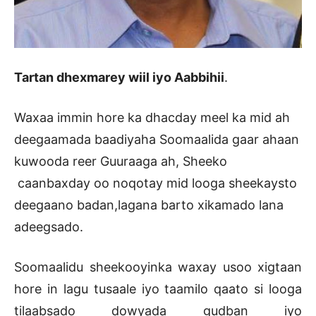
Tartan dhexmarey wiil iyo Aabbihii
.
Waxaa immin hore ka dhacday meel ka mid ah
deegaamada baadiyaha Soomaalida gaar ahaan
kuwooda reer Guuraaga ah, Sheeko
caanbaxday oo noqotay mid looga sheekaysto
deegaano badan,lagana barto xikamado lana
adeegsado.
Soomaalidu sheekooyinka waxay usoo xigtaan
hore in lagu tusaale iyo taamilo qaato si looga
tilaabsado dowyada gudban iyo