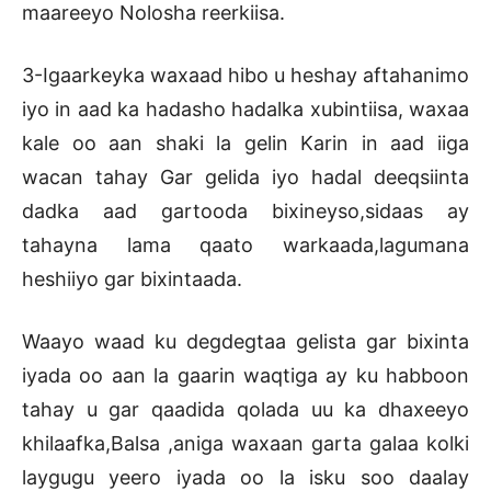
maareeyo Nolosha reerkiisa.
3-Igaarkeyka waxaad hibo u heshay aftahanimo
iyo in aad ka hadasho hadalka xubintiisa, waxaa
kale oo aan shaki la gelin Karin in aad iiga
wacan tahay Gar gelida iyo hadal deeqsiinta
dadka aad gartooda bixineyso,sidaas ay
tahayna lama qaato warkaada,lagumana
heshiiyo gar bixintaada.
Waayo waad ku degdegtaa gelista gar bixinta
iyada oo aan la gaarin waqtiga ay ku habboon
tahay u gar qaadida qolada uu ka dhaxeeyo
khilaafka,Balsa ,aniga waxaan garta galaa kolki
laygugu yeero iyada oo la isku soo daalay