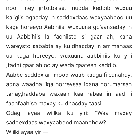
nooli iney jirto,balse, mudda keddib wuxuu
kaligiis ogaaday in saddexdaas waxyaabood uu
kaga horeeyo Aabihiis ,wuxuuna go’aansaday in
uu Aabbihiis la fadhiisto si gaar ah, kana
wareysto sababta ay ku dhacday in arrimahaas
uu kaga horeeyo, wuxuuna aabbihiis ku yiri
,fadhi gaar ah oo ay wada qaateen keddib.
Aabbe saddex arrimood waab kaaga fiicanahay,
adna waadna iiga horreysaa igana horumarsan
tahay,haddaba waxaan kaa rabaa in aad ii
faahfaahiso maxay ku dhacday taasi.
Odagi ayaa wiilka ku yiri: “Waa maxay
saddexdaas waxyaabood maandhow?
Wiilki ayaa yiri—