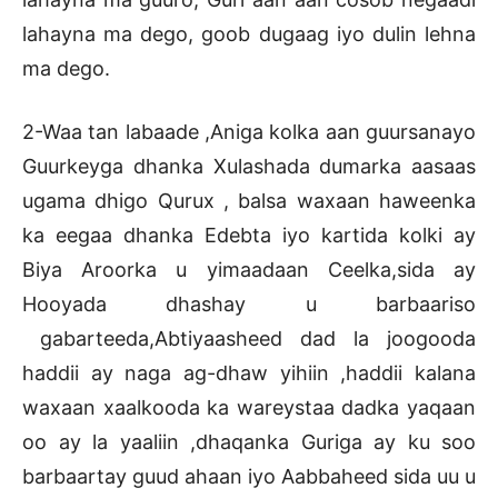
lahayna ma dego, goob dugaag iyo dulin lehna
ma dego.
2-Waa tan labaade ,Aniga kolka aan guursanayo
Guurkeyga dhanka Xulashada dumarka aasaas
ugama dhigo Qurux , balsa waxaan haweenka
ka eegaa dhanka Edebta iyo kartida kolki ay
Biya Aroorka u yimaadaan Ceelka,sida ay
Hooyada dhashay u barbaariso
gabarteeda,Abtiyaasheed dad la joogooda
haddii ay naga ag-dhaw yihiin ,haddii kalana
waxaan xaalkooda ka wareystaa dadka yaqaan
oo ay la yaaliin ,dhaqanka Guriga ay ku soo
barbaartay guud ahaan iyo Aabbaheed sida uu u