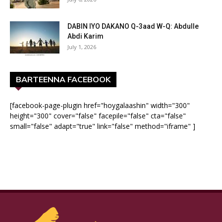
DABIN IYO DAKANO Q-3aad W-Q: Abdulle
Abdi Karim
July 1, 2026
BARTEENNA FACEBOOK
[facebook-page-plugin href="hoygalaashin" width="300"
height="300" cover="false" facepile="false" cta="false"
small="false" adapt="true" link="false" method="iframe" ]