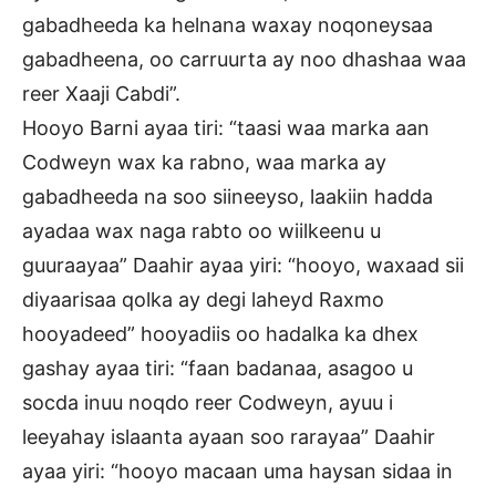
gabadheeda ka helnana waxay noqoneysaa
gabadheena, oo carruurta ay noo dhashaa waa
reer Xaaji Cabdi”.
Hooyo Barni ayaa tiri: “taasi waa marka aan
Codweyn wax ka rabno, waa marka ay
gabadheeda na soo siineeyso, laakiin hadda
ayadaa wax naga rabto oo wiilkeenu u
guuraayaa” Daahir ayaa yiri: “hooyo, waxaad sii
diyaarisaa qolka ay degi laheyd Raxmo
hooyadeed” hooyadiis oo hadalka ka dhex
gashay ayaa tiri: “faan badanaa, asagoo u
socda inuu noqdo reer Codweyn, ayuu i
leeyahay islaanta ayaan soo rarayaa” Daahir
ayaa yiri: “hooyo macaan uma haysan sidaa in