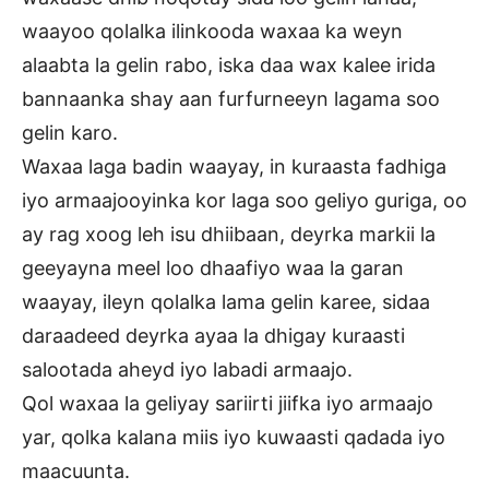
waayoo qolalka ilinkooda waxaa ka weyn
alaabta la gelin rabo, iska daa wax kalee irida
bannaanka shay aan furfurneeyn lagama soo
gelin karo.
Waxaa laga badin waayay, in kuraasta fadhiga
iyo armaajooyinka kor laga soo geliyo guriga, oo
ay rag xoog leh isu dhiibaan, deyrka markii la
geeyayna meel loo dhaafiyo waa la garan
waayay, ileyn qolalka lama gelin karee, sidaa
daraadeed deyrka ayaa la dhigay kuraasti
salootada aheyd iyo labadi armaajo.
Qol waxaa la geliyay sariirti jiifka iyo armaajo
yar, qolka kalana miis iyo kuwaasti qadada iyo
maacuunta.