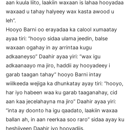
aan kuula liito, laakiin waxaan is lahaa hooyadaa
waxaad u tahay halyeey wax kasta awood u
leh”.
Hooyo Barni oo erayadaa ka calool xumaatay
ayaa tiri: “hooyo sidaa ulama jeedin, balse
waxaan ogahay in ay arrintaa kugu
adkaaneyso” Daahir ayaa yiri: “wax igu
adkaanaayo ma jiro, haddii ay hooyadeey i
garab taagan tahay” hooyo Barni intay
wiilkeeda wejiga ka dhunkatay ayay tiri: “hooyo,
har iyo habeen waa ku garab taaganahay, cid
aan kaa jecelahayna ma jiro” Daahir ayaa yiri:
“inta ay doonto ha igu qaadato, laakiin waxaa
ballan ah, in aan reerkaa soo raro” sidaa ayay ku
heshiiyeen Daahir iyo hooyadiis.