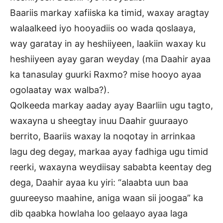
Baariis markay xafiiska ka timid, waxay aragtay
walaalkeed iyo hooyadiis oo wada qoslaaya,
way garatay in ay heshiiyeen, laakiin waxay ku
heshiiyeen ayay garan weyday (ma Daahir ayaa
ka tanasulay guurki Raxmo? mise hooyo ayaa
ogolaatay wax walba?).
Qolkeeda markay aaday ayay Baarliin ugu tagto,
waxayna u sheegtay inuu Daahir guuraayo
berrito, Baariis waxay la noqotay in arrinkaa
lagu deg degay, markaa ayay fadhiga ugu timid
reerki, waxayna weydiisay sababta keentay deg
dega, Daahir ayaa ku yiri: “alaabta uun baa
guureeyso maahine, aniga waan sii joogaa” ka
dib qaabka howlaha loo gelaayo ayaa laga