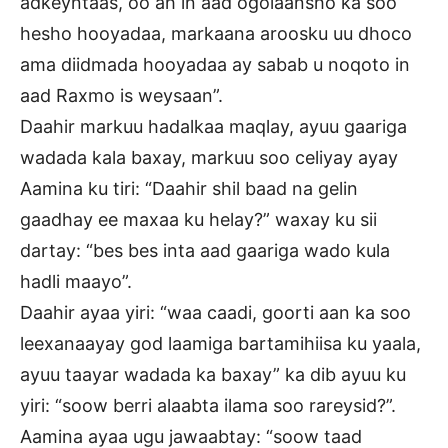
adkeyntaas, oo ah in aad ogolaansho ka soo
hesho hooyadaa, markaana aroosku uu dhoco
ama diidmada hooyadaa ay sabab u noqoto in
aad Raxmo is weysaan”.
Daahir markuu hadalkaa maqlay, ayuu gaariga
wadada kala baxay, markuu soo celiyay ayay
Aamina ku tiri: “Daahir shil baad na gelin
gaadhay ee maxaa ku helay?” waxay ku sii
dartay: “bes bes inta aad gaariga wado kula
hadli maayo”.
Daahir ayaa yiri: “waa caadi, goorti aan ka soo
leexanaayay god laamiga bartamihiisa ku yaala,
ayuu taayar wadada ka baxay” ka dib ayuu ku
yiri: “soow berri alaabta ilama soo rareysid?”.
Aamina ayaa ugu jawaabtay: “soow taad