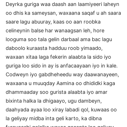
Deyrka guriga waa daash aan laamiyeeri laheyn
oo dhis ka sameysan, waxaana saqaf u ah saara
saare lagu abuuray, kaas oo aan roobka
celineynin balse har wanaagsan leh, hore
looguma soo tala gelin darbaal ama bac lagu
daboolo kuraasta hadduu roob yimaado,
waxaan xitaa laga fekerin alaabta la sido iyo
guriga loo sido in ay is anfacaayaan iyo in kale.
Codweyn iyo gabdheheedu way daawanayeen,
waxaana u muuqday Aamina oo dhididki kaga
dhammaaday soo gurista alaabta iyo amar
bixinta halka la dhigaayo, ugu dambeyn,
daahyada ayaa loo xiray labadi qol, kuwaas oo
la geliyay midba inta geli karto, ka dibna