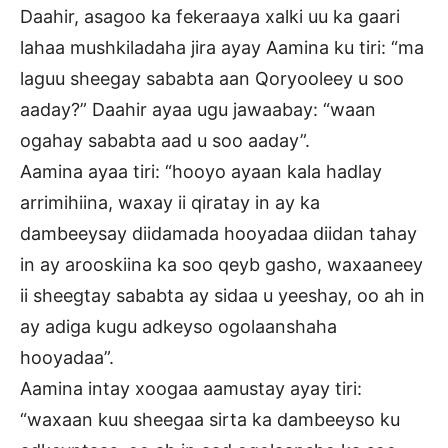
Daahir, asagoo ka fekeraaya xalki uu ka gaari
lahaa mushkiladaha jira ayay Aamina ku tiri: “ma
laguu sheegay sababta aan Qoryooleey u soo
aaday?” Daahir ayaa ugu jawaabay: “waan
ogahay sababta aad u soo aaday”.
Aamina ayaa tiri: “hooyo ayaan kala hadlay
arrimihiina, waxay ii qiratay in ay ka
dambeeysay diidamada hooyadaa diidan tahay
in ay arooskiina ka soo qeyb gasho, waxaaneey
ii sheegtay sababta ay sidaa u yeeshay, oo ah in
ay adiga kugu adkeyso ogolaanshaha
hooyadaa”.
Aamina intay xoogaa aamustay ayay tiri:
“waxaan kuu sheegaa sirta ka dambeeyso ku