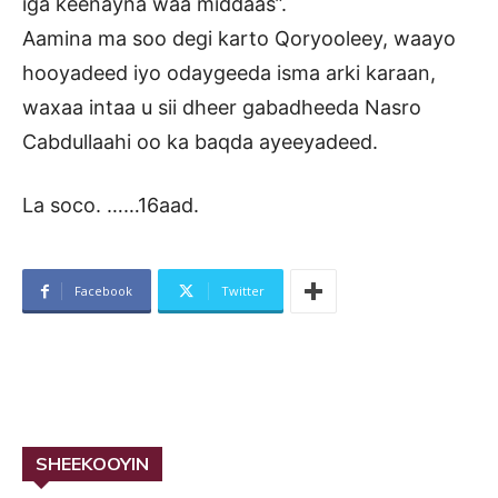
iga keenayna waa middaas”.
Aamina ma soo degi karto Qoryooleey, waayo
hooyadeed iyo odaygeeda isma arki karaan,
waxaa intaa u sii dheer gabadheeda Nasro
Cabdullaahi oo ka baqda ayeeyadeed.
La soco. ……16aad.
Facebook
Twitter
SHEEKOOYIN