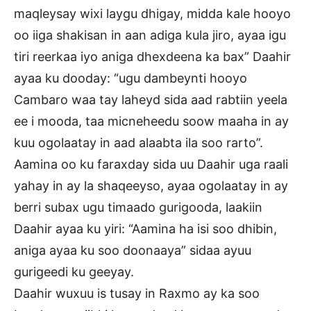
maqleysay wixi laygu dhigay, midda kale hooyo
oo iiga shakisan in aan adiga kula jiro, ayaa igu
tiri reerkaa iyo aniga dhexdeena ka bax” Daahir
ayaa ku dooday: “ugu dambeynti hooyo
Cambaro waa tay laheyd sida aad rabtiin yeela
ee i mooda, taa micneheedu soow maaha in ay
kuu ogolaatay in aad alaabta ila soo rarto”.
Aamina oo ku faraxday sida uu Daahir uga raali
yahay in ay la shaqeeyso, ayaa ogolaatay in ay
berri subax ugu timaado gurigooda, laakiin
Daahir ayaa ku yiri: “Aamina ha isi soo dhibin,
aniga ayaa ku soo doonaaya” sidaa ayuu
gurigeedi ku geeyay.
Daahir wuxuu is tusay in Raxmo ay ka soo