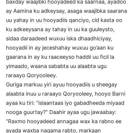
baxday waajibki hooyadeed ka saarnaa, ayadoo
ay Aamina ku adkeysay, asaga waajibka saarana
uu yahay in uu hooyadiis qanciyo, cid kasta oo
ku adkeeysana ay tahay in uu ka guuleysto,
sidaa daraadeed wuxuu iska dhaadhiciyay,
hooyadii in ay jeceshahay wuxuu go’aan ku
gaarana in ay ku raaceeyso haddii uu ficil la
yimaado, waana sababta uu alaabta ugu
raraayo Qoryooleey.
Guriga markuu yiri ayuu hooyadiis u sheegay
alaabta inuu u raraayo Qoryooleey, hooyo Barni
ayaa ku tiri: “islaantaas iyo gabadheeda miyaad
nooga guurtay?” Daahir ayaa ugu jawaabay:
“Raxmo hooyadeed annagaa wax ka rabno ee
ayada waxba nagama rabto, markaan