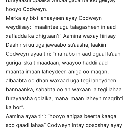
furayaashi qolalka waxaa gacanta loo geliyay
hooyo Codweyn.
Marka ay bixi lahaayeen ayay Codweyn
weydiisay: “maalintee ugu talagasheen in aad
xafladda ka dhigtaan?” Aamina waxay fiirisay
Daahir si uu uga jawaabo su’aasha, laakiin
Codweyn ayaa tiri: “ma rabo in aad ogaal la’aan
guriga iska timaadaan, waayoo haddii aad
maanta imaan laheydeen aniga oo maqan,
albaabta oo dhan waxaad uga tegi laheydeen
bannaanka, sababta oo ah waxaan la tegi lahaa
furayaasha qolalka, mana imaan laheyn maqribti
ka hor”.
Aamina ayaa tiri: “hooyo anigaa beerta kaaga
soo qaadi lahaa” Codweyn intay qososhay ayay