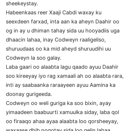
sheekeystay.
Habeenkaas reer Xaaji Cabdi waxay ku
seexdeen farxad, inta aan ka aheyn Daahir oo
og in ay u dhiman tahay sida uu hooyadiis uga
dhaacin lahaa, inay Codweyn raaligeliso,
shuruudaas oo ka mid aheyd shuruudihi uu
Codweyn la soo galay.
Laba gaari oo alaabta lagu qaado ayuu Daahir
soo kireeyay iyo rag xamaali ah oo alaabta rara,
inti ay saabaanka raraayeen ayuu Aamina ka
doonay gurigeeda.
Codweyn oo weli guriga ka soo bixin, ayay
yimaadeen baabuurti xamuulka siday, laba qol
oo firaaqo ahaa ayaa alaabta loo qorsheeyay,
waxaase dhib noqotay sida loo gelin lahaa,