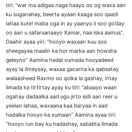
tiri: “war ma adigaa naga haayo oo og waxa aan
ku suganahay, beerta ayaan kaaga soo qaadi
lahaa kute! maba oga in ay yaanyo ii soo go’day
oo aan u safarsanaayo Xamar, naa iska aamus”.
Daahir ayaa yiri: “hooyo waxaan kuu soo
sheegayaa maalin ka hor marka aan howsha
geleyno” Aamina hadal xumada hooyadeed
ayay la ilmeysay, waxaa gacanta ka qabsatay
walaasheed Raxmo oo qolka la gashay, intay
ilmada ka tirtirtay ayay ku tiri: “abaayo waan
ogahay dadaalka aad ugu jirto sidi aan reer u
yeelan lahaa, waxaana kaa baryaa in aad
hadalka hooyo ka xumaan” Aamina ayaa tiri:
“hooyo run bay ku hadashay, sababta ilmada