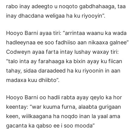
rabo inay adeegto u noqoto gabdhahaaga, taa
inay dhacdana weligaa ha ku riyooyin”.
Hooyo Barni ayaa tiri: “arrintaa waanu ka wada
hadleeynaa ee soo fadhiiso aan nikaaxa galnee”
Codweyn ayaa farta intay lushay waxay tiri:
“talo inta ay farahaaga ka bixin ayay ku fiican
tahay, sidaa daraadeed ha ku riyoonin in aan
madaxa kuu dhiibto”.
Hooyo Barni oo hadli rabta ayay qeylo ka hor
keentay: “war kuuma furna, alaabta gurigaan
keen, wiilkaagana ha noqdo inan la yaal ama
gacanta ka qabso ee i soo mooda”