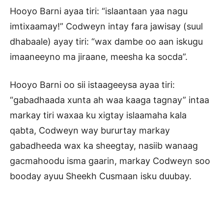
Hooyo Barni ayaa tiri: “islaantaan yaa nagu
imtixaamay!” Codweyn intay fara jawisay (suul
dhabaale) ayay tiri: “wax dambe oo aan iskugu
imaaneeyno ma jiraane, meesha ka socda”.
Hooyo Barni oo sii istaageeysa ayaa tiri:
“gabadhaada xunta ah waa kaaga tagnay” intaa
markay tiri waxaa ku xigtay islaamaha kala
qabta, Codweyn way bururtay markay
gabadheeda wax ka sheegtay, nasiib wanaag
gacmahoodu isma gaarin, markay Codweyn soo
booday ayuu Sheekh Cusmaan isku duubay.