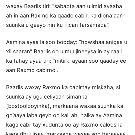
waxay Baariis tiri: “sababta aan u imid ayaaba
ah in aan Raxmo ka qaado cabir, ka dibna aan
suunka u geeyo nin ku fiican farsamada”.
Aamina ayaa la soo booday: “howshaa anigaa u
xil saaran” Baariis oo u muujineeysa in ay raali
ka tahay ayaa tiri: “mitirki ayaan soo qaaday ee
aan Raxmo cabirno”.
Baariis waxay Raxmo ka cabirtay miskaha, si
suunka ay ugu celiyaan simanka
(bostoolooyinka), markaana waxaa suunka ka
go’aaya laba qeyb oo kali ah, halka ay Aamina
kaga cabirtay xudunta oo ay Raxmo caloosha
kaga dhuujisay, markaana waxaa soo haraayay