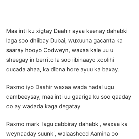
Maalinti ku xigtay Daahir ayaa keenay dahabki
laga soo dhiibay Dubai, wuxuuna gacanta ka
saaray hooyo Codweyn, waxaa kale uu u
sheegay in berrito la soo iibinaayo xoolihi
ducada ahaa, ka dibna hore ayuu ka baxay.
Raxmo iyo Daahir waxaa wada hadal ugu
dambeeysay, maalinti uu gaariga ku soo qaaday
oo ay wadada kaga degatay.
Raxmo marki lagu cabbiray dahabki, waxaa ka
weynaaday suunki, walaasheed Aamina oo