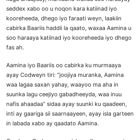
seddex xabo oo u noqon kara katiinad iyo
kooreheeda, dhego iyo faraati weyn, laakiin
cabirka Baariis haddii la qaato, waxaa Aamina u
soo haraaya katiinad iyo kooreheeda iyo dhego
fas ah.
Aamina iyo Baariis oo cabirka ku murmaaya
ayay Codweyn tiri: “joojiya muranka, Aamina
waa lagaa saxan yahay, waayoo ma aha in
suunka lagu ceejiyo gabadheeyda, waa inuu
nafis ahaadaa” sidaa ayay suunki ku qaadeen,
inti ay gaariga sii saarnaayeen, ayay isla garteen
in labada xabo ay qaadato Aamina.