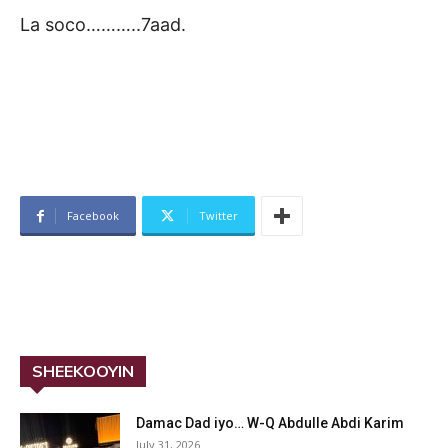
La soco………..7aad.
Facebook
Twitter
SHEEKOOYIN
Damac Dad iyo… W-Q Abdulle Abdi Karim
July 31, 2026