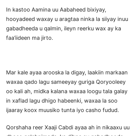
In kastoo Aamina uu Aabaheed bixiyay,
hooyadeed waxay u aragtaa ninka la siiyay inuu
gabadheeda u qalmin, ileyn reerku wax ay ka
faa’iideen ma jirto.
Mar kale ayaa arooska la digay, laakiin markaan
waxaa qado lagu sameeyay guriga Qoryooleey
oo kali ah, midka kalana waxaa loogu tala galay
in xaflad lagu dhigo habeenki, waxaa la soo
ijaaray koox muusiko tunta iyo casho fudud.
Qorshaha reer Xaaji Cabdi ayaa ah in nikaaxu uu