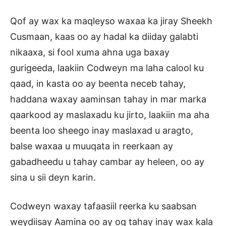
Qof ay wax ka maqleyso waxaa ka jiray Sheekh
Cusmaan, kaas oo ay hadal ka diiday galabti
nikaaxa, si fool xuma ahna uga baxay
gurigeeda, laakiin Codweyn ma laha calool ku
qaad, in kasta oo ay beenta neceb tahay,
haddana waxay aaminsan tahay in mar marka
qaarkood ay maslaxadu ku jirto, laakiin ma aha
beenta loo sheego inay maslaxad u aragto,
balse waxaa u muuqata in reerkaan ay
gabadheedu u tahay cambar ay heleen, oo ay
sina u sii deyn karin.
Codweyn waxay tafaasiil reerka ku saabsan
weydiisay Aamina oo ay og tahay inay wax kala