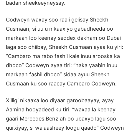
badan sheekeeyneysay.
Codweyn waxay soo raali gelisay Sheekh
Cusmaan, si uu u nikaaxiyo gabadheeda oo
markaan loo keenay seddex dakham oo Dubai
laga soo dhiibay, Sheekh Cusmaan ayaa ku yiri:
“Cambaro ma rabo fashil kale inuu arooska ka
dhoco” Codweyn ayaa tiri: “haka yaabin inuu
markaan fashil dhoco” sidaa ayuu Sheekh
Cusmaan ku soo raacay Cambaro Codweyn.
Xilligi nikaaxa loo diyaar garoobaayay, ayay
Aamina hooyadeed ku tiri: “waxaa la keenay
gaari Mercedes Benz ah oo ubaxyo lagu soo
qurxiyay, si walaasheey loogu qaado” Codweyn