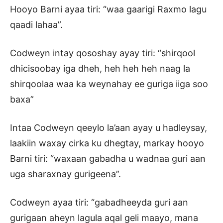
Hooyo Barni ayaa tiri: “waa gaarigi Raxmo lagu
qaadi lahaa”.
Codweyn intay qososhay ayay tiri: “shirqool
dhicisoobay iga dheh, heh heh heh naag la
shirqoolaa waa ka weynahay ee guriga iiga soo
baxa”
Intaa Codweyn qeeylo la’aan ayay u hadleysay,
laakiin waxay cirka ku dhegtay, markay hooyo
Barni tiri: “waxaan gabadha u wadnaa guri aan
uga sharaxnay gurigeena”.
Codweyn ayaa tiri: “gabadheeyda guri aan
gurigaan aheyn lagula aqal geli maayo, mana