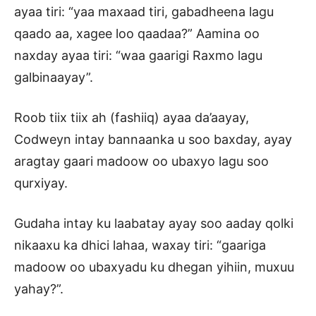
ayaa tiri: “yaa maxaad tiri, gabadheena lagu
qaado aa, xagee loo qaadaa?” Aamina oo
naxday ayaa tiri: “waa gaarigi Raxmo lagu
galbinaayay”.
Roob tiix tiix ah (fashiiq) ayaa da’aayay,
Codweyn intay bannaanka u soo baxday, ayay
aragtay gaari madoow oo ubaxyo lagu soo
qurxiyay.
Gudaha intay ku laabatay ayay soo aaday qolki
nikaaxu ka dhici lahaa, waxay tiri: “gaariga
madoow oo ubaxyadu ku dhegan yihiin, muxuu
yahay?”.