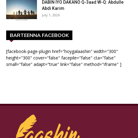
DABIN IYO DAKANO Q-3aad W-Q: Abdulle
Abdi Karim
July 1, 2026
BARTEENNA FACEBOOK
[facebook-page-plugin href="hoygalaashin" width="300"
height="300" cover="false" facepile="false" cta="false"
small="false" adapt="true" link="false" method="iframe" ]