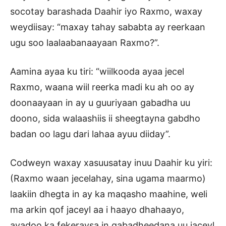
socotay barashada Daahir iyo Raxmo, waxay
weydiisay: “maxay tahay sababta ay reerkaan
ugu soo laalaabanaayaan Raxmo?”.
Aamina ayaa ku tiri: “wiilkooda ayaa jecel
Raxmo, waana wiil reerka madi ku ah oo ay
doonaayaan in ay u guuriyaan gabadha uu
doono, sida walaashiis ii sheegtayna gabdho
badan oo lagu dari lahaa ayuu diiday”.
Codweyn waxay xasuusatay inuu Daahir ku yiri:
(Raxmo waan jecelahay, sina ugama maarmo)
laakiin dhegta in ay ka maqasho maahine, weli
ma arkin qof jaceyl aa i haayo dhahaayo,
ayadoo ka fekeraysa in gabadheedana uu jaceyl