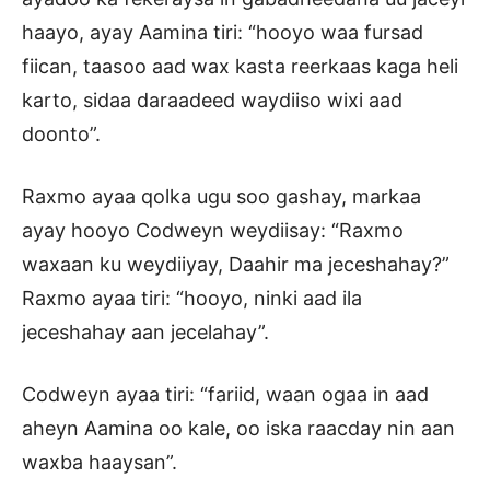
haayo, ayay Aamina tiri: “hooyo waa fursad
fiican, taasoo aad wax kasta reerkaas kaga heli
karto, sidaa daraadeed waydiiso wixi aad
doonto”.
Raxmo ayaa qolka ugu soo gashay, markaa
ayay hooyo Codweyn weydiisay: “Raxmo
waxaan ku weydiiyay, Daahir ma jeceshahay?”
Raxmo ayaa tiri: “hooyo, ninki aad ila
jeceshahay aan jecelahay”.
Codweyn ayaa tiri: “fariid, waan ogaa in aad
aheyn Aamina oo kale, oo iska raacday nin aan
waxba haaysan”.