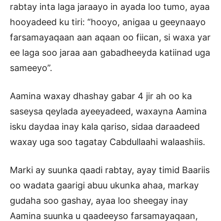
rabtay inta laga jaraayo in ayada loo tumo, ayaa
hooyadeed ku tiri: “hooyo, anigaa u geeynaayo
farsamayaqaan aan aqaan oo fiican, si waxa yar
ee laga soo jaraa aan gabadheeyda katiinad uga
sameeyo”.
Aamina waxay dhashay gabar 4 jir ah oo ka
saseysa qeylada ayeeyadeed, waxayna Aamina
isku daydaa inay kala qariso, sidaa daraadeed
waxay uga soo tagatay Cabdullaahi walaashiis.
Marki ay suunka qaadi rabtay, ayay timid Baariis
oo wadata gaarigi abuu ukunka ahaa, markay
gudaha soo gashay, ayaa loo sheegay inay
Aamina suunka u qaadeeyso farsamayaqaan,