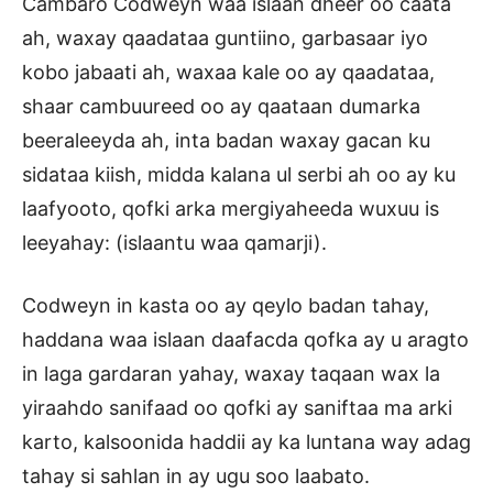
Cambaro Codweyn waa islaan dheer oo caata
ah, waxay qaadataa guntiino, garbasaar iyo
kobo jabaati ah, waxaa kale oo ay qaadataa,
shaar cambuureed oo ay qaataan dumarka
beeraleeyda ah, inta badan waxay gacan ku
sidataa kiish, midda kalana ul serbi ah oo ay ku
laafyooto, qofki arka mergiyaheeda wuxuu is
leeyahay: (islaantu waa qamarji).
Codweyn in kasta oo ay qeylo badan tahay,
haddana waa islaan daafacda qofka ay u aragto
in laga gardaran yahay, waxay taqaan wax la
yiraahdo sanifaad oo qofki ay saniftaa ma arki
karto, kalsoonida haddii ay ka luntana way adag
tahay si sahlan in ay ugu soo laabato.