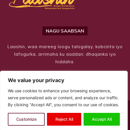
NAGU SAABSAN
Laashin, waa mareeg loogu talogalay, kobcinta iyo
lafogurka, arrimaha ku aaddan; dhaqanka iyo
hiddaha.
We value your privacy
We use cookies to enhance your browsing experience,
serve personalized ads or content, and analyze our traffic.
By clicking "Accept All", you consent to our use of cookies.
© Copyright 2026 – Laashin. All Rights Reserved
Customize
Reject All
Accept All
Site Designed by
ILEYS INC.