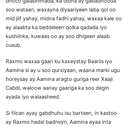
dhoco galabnimada, ka dibna ay gabadhooda
soo wataan, waxayna diyaariyeen laba qol oo
mid jiif yahay, midna fadhi yahay, waxaa kale oo
ay alaabta ka beddeleen qolka qadada iyo
kushiinka, kuwaas oo ay soo dhigeen alaab
cusub.
Raxmo waxaa gaari ku kaxeystay Baariis iyo
Aamina si ay u soo qurxiyaan, waana marki ugu
horeysay ay Aamina aragto guriga reer Xaaji
Cabdi, waloow aanay gaariga ka soo degin
ayada iyo walaasheed.
Si fiican ayay gabdhuhu isu barteen, in kastoo
ay Raxmo hadal badneyn, Aamina ayaa inta