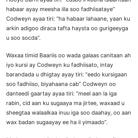
habaar ayay meesha iila soo fadhiisataye”
Codweyn ayaa tiri: “ha habaar lahaane, yaan ku
arkin adigoo diraca tafta haysta oo gurigeeyga
u soo socda”.
Waxaa timid Baariis oo wada galaas canitaan ah
iyo kursi ay Codweyn ku fadhiisato, intay
barandada u dhigtay ayay tiri: “eedo kursigaan
soo fadhiiso, biyahaana cab” Codweyn oo
danteedi gaartay ayaa tiri: “meel aan la iga
rabin, cid aan ku sugaaya ma jirtee, waxaad u
sheegtaa walaalkaa inuu iga soo daahay, oo aan
wax badan sugaayay ee ha ii yimaado”.