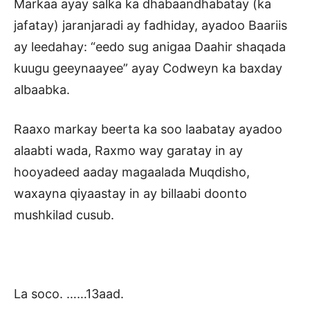
Markaa ayay salka ka dhabaandhabatay (ka
jafatay) jaranjaradi ay fadhiday, ayadoo Baariis
ay leedahay: “eedo sug anigaa Daahir shaqada
kuugu geeynaayee” ayay Codweyn ka baxday
albaabka.
Raaxo markay beerta ka soo laabatay ayadoo
alaabti wada, Raxmo way garatay in ay
hooyadeed aaday magaalada Muqdisho,
waxayna qiyaastay in ay billaabi doonto
mushkilad cusub.
La soco. ……13aad.