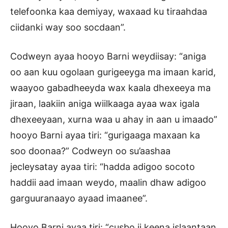
telefoonka kaa demiyay, waxaad ku tiraahdaa
ciidanki way soo socdaan”.
Codweyn ayaa hooyo Barni weydiisay: “aniga
oo aan kuu ogolaan gurigeeyga ma imaan karid,
waayoo gabadheeyda wax kaala dhexeeya ma
jiraan, laakiin aniga wiilkaaga ayaa wax igala
dhexeeyaan, xurna waa u ahay in aan u imaado”
hooyo Barni ayaa tiri: “gurigaaga maxaan ka
soo doonaa?” Codweyn oo su’aashaa
jecleysatay ayaa tiri: “hadda adigoo socoto
haddii aad imaan weydo, maalin dhaw adigoo
garguuranaayo ayaad imaanee”.
Hooyo Barni ayaa tiri: “cusbo ii keena islaantaan