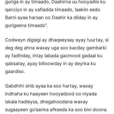
guriga in ay timaado, Daahirna uu hooyadiis ku
qanciyo in ay xafladda timaado, laakiin eedo
Barni ayaa harsan oo Daahir ka diiday in ay
gurigeena timaado”.
Codweyn digsigi ay dhaqeeysay ayay tuurtay, si
deg deg ahna waxay uga soo kacday gambarki
ay fadhiday, intay labada gacmood gadaal ku
qabsatay, ayay billoowday in ay deyrka ku
gaardiso.
Gabdhihi shib ayaa ka soo hartay, waxay
indhaha ku haayeen hooyadood oo niyada
iskala hadleysa, dhegahoodana waxay
sugaayeen go’aanka afkeeda ka soo bixi doona.