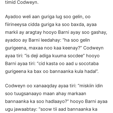
timid Codweyn.
Ayadoo weli aan guriga lug soo gelin, oo
fiirineeysa cidda guriga ka soo baxda, ayaa
markii ay aragtay hooyo Barni ayay soo gashay,
ayadoo ay Barni leedahay: “ha soo gelin
gurigeena, maxaa noo kaa keenay?” Codweyn
ayaa tiri: “is deji adiga kuuma socdee” hooyo
Barni ayaa tiri: “cid kasta oo aad u socotaba
gurigeena ka bax oo bannaanka kula hadal”.
Codweyn oo xanaaqday ayaa tiri: “miskiin idin
soo tuugsanaayo maan ahay markaan
bannaanka ka soo hadlaayo?” hooyo Barni ayaa
ugu jawaabtay: “soow tii aad bannaanka ka