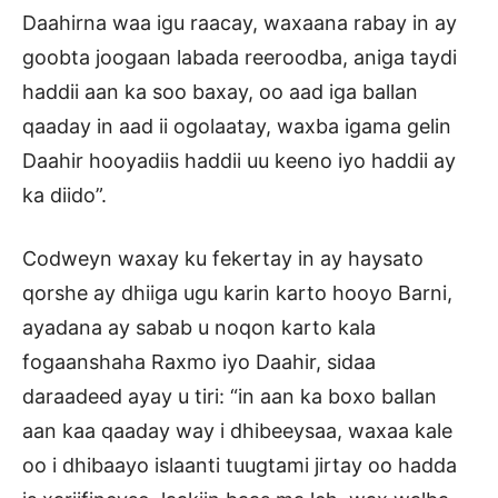
Daahirna waa igu raacay, waxaana rabay in ay
goobta joogaan labada reeroodba, aniga taydi
haddii aan ka soo baxay, oo aad iga ballan
qaaday in aad ii ogolaatay, waxba igama gelin
Daahir hooyadiis haddii uu keeno iyo haddii ay
ka diido”.
Codweyn waxay ku fekertay in ay haysato
qorshe ay dhiiga ugu karin karto hooyo Barni,
ayadana ay sabab u noqon karto kala
fogaanshaha Raxmo iyo Daahir, sidaa
daraadeed ayay u tiri: “in aan ka boxo ballan
aan kaa qaaday way i dhibeeysaa, waxaa kale
oo i dhibaayo islaanti tuugtami jirtay oo hadda