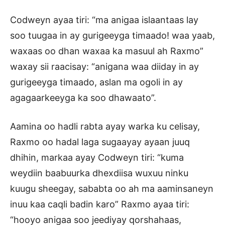
Codweyn ayaa tiri: “ma anigaa islaantaas lay
soo tuugaa in ay gurigeeyga timaado! waa yaab,
waxaas oo dhan waxaa ka masuul ah Raxmo”
waxay sii raacisay: “anigana waa diiday in ay
gurigeeyga timaado, aslan ma ogoli in ay
agagaarkeeyga ka soo dhawaato”.
Aamina oo hadli rabta ayay warka ku celisay,
Raxmo oo hadal laga sugaayay ayaan juuq
dhihin, markaa ayay Codweyn tiri: “kuma
weydiin baabuurka dhexdiisa wuxuu ninku
kuugu sheegay, sababta oo ah ma aaminsaneyn
inuu kaa caqli badin karo” Raxmo ayaa tiri:
“hooyo anigaa soo jeediyay qorshahaas,