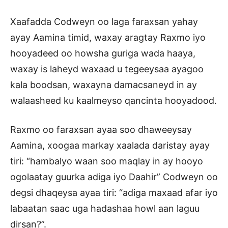
Xaafadda Codweyn oo laga faraxsan yahay
ayay Aamina timid, waxay aragtay Raxmo iyo
hooyadeed oo howsha guriga wada haaya,
waxay is laheyd waxaad u tegeeysaa ayagoo
kala boodsan, waxayna damacsaneyd in ay
walaasheed ku kaalmeyso qancinta hooyadood.
Raxmo oo faraxsan ayaa soo dhaweeysay
Aamina, xoogaa markay xaalada daristay ayay
tiri: “hambalyo waan soo maqlay in ay hooyo
ogolaatay guurka adiga iyo Daahir” Codweyn oo
degsi dhaqeysa ayaa tiri: “adiga maxaad afar iyo
labaatan saac uga hadashaa howl aan laguu
dirsan?”.