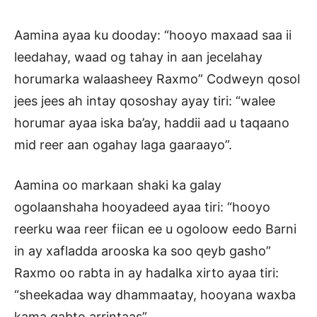
Aamina ayaa ku dooday: “hooyo maxaad saa ii
leedahay, waad og tahay in aan jecelahay
horumarka walaasheey Raxmo” Codweyn qosol
jees jees ah intay qososhay ayay tiri: “walee
horumar ayaa iska ba’ay, haddii aad u taqaano
mid reer aan ogahay laga gaaraayo”.
Aamina oo markaan shaki ka galay
ogolaanshaha hooyadeed ayaa tiri: “hooyo
reerku waa reer fiican ee u ogoloow eedo Barni
in ay xafladda arooska ka soo qeyb gasho”
Raxmo oo rabta in ay hadalka xirto ayaa tiri:
“sheekadaa way dhammaatay, hooyana waxba
kama qabto arrintaas”.