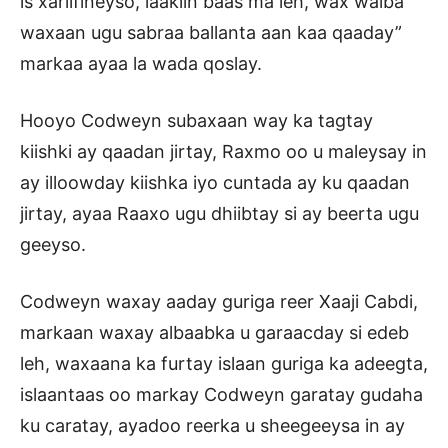
is xariifineyso, laakiin baas ma leh, wax walba
waxaan ugu sabraa ballanta aan kaa qaaday”
markaa ayaa la wada qoslay.
Hooyo Codweyn subaxaan way ka tagtay
kiishki ay qaadan jirtay, Raxmo oo u maleysay in
ay illoowday kiishka iyo cuntada ay ku qaadan
jirtay, ayaa Raaxo ugu dhiibtay si ay beerta ugu
geeyso.
Codweyn waxay aaday guriga reer Xaaji Cabdi,
markaan waxay albaabka u garaacday si edeb
leh, waxaana ka furtay islaan guriga ka adeegta,
islaantaas oo markay Codweyn garatay gudaha
ku caratay, ayadoo reerka u sheegeeysa in ay