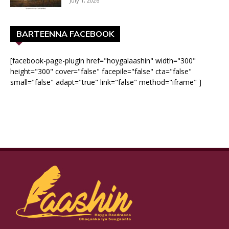
July 1, 2026
BARTEENNA FACEBOOK
[facebook-page-plugin href="hoygalaashin" width="300"
height="300" cover="false" facepile="false" cta="false"
small="false" adapt="true" link="false" method="iframe" ]