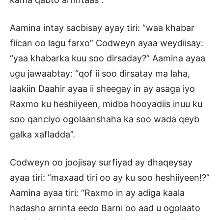
Aamina intay sacbisay ayay tiri: “waa khabar
fiican oo lagu farxo” Codweyn ayaa weydiisay:
“yaa khabarka kuu soo dirsaday?” Aamina ayaa
ugu jawaabtay: “qof ii soo dirsatay ma laha,
laakiin Daahir ayaa ii sheegay in ay asaga iyo
Raxmo ku heshiiyeen, midba hooyadiis inuu ku
soo qanciyo ogolaanshaha ka soo wada qeyb
galka xafladda”.
Codweyn oo joojisay surfiyad ay dhaqeysay
ayaa tiri: “maxaad tiri oo ay ku soo heshiiyeen!?”
Aamina ayaa tiri: “Raxmo in ay adiga kaala
hadasho arrinta eedo Barni oo aad u ogolaato