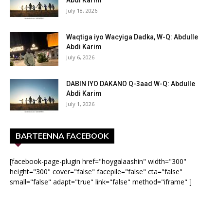
Abdi Karim
July 18, 2026
Waqtiga iyo Wacyiga Dadka, W-Q: Abdulle
Abdi Karim
July 6, 2026
DABIN IYO DAKANO Q-3aad W-Q: Abdulle
Abdi Karim
July 1, 2026
BARTEENNA FACEBOOK
[facebook-page-plugin href="hoygalaashin" width="300"
height="300" cover="false" facepile="false" cta="false"
small="false" adapt="true" link="false" method="iframe" ]