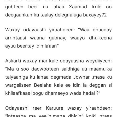
gubteen beer uu lahaa Xaamud Irrile oo
deegaankan ku taalay delegna uga baxayey?2
Waxay odayaashi yiraahdeen: “Waa dhacday
arrintaasi waana gubnay, waayo dhulkeena
ayuu beertay idin la’aan”
Askarti waxay mar kale odayaasha weydiiyeen:
“Ma u soo dacwooteen saldhiga uu maamulka
talyaaniga ku lahaa degmada Jowhar ,masa ku
wargeliseen Beelaha kale ee idin la deggan si
khilaafkaas loogu dhameeyo wada hadal ?”
Odayaashi reer Karuure waxay yiraahdeen:
“intaasba ma yeelin,mana dhicin” kolki ntaas