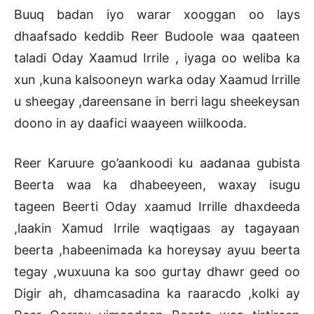
Buuq badan iyo warar xooggan oo lays
dhaafsado keddib Reer Budoole waa qaateen
taladi Oday Xaamud Irrile , iyaga oo weliba ka
xun ,kuna kalsooneyn warka oday Xaamud Irrille
u sheegay ,dareensane in berri lagu sheekeysan
doono in ay daafici waayeen wiilkooda.
Reer Karuure go’aankoodi ku aadanaa gubista
Beerta waa ka dhabeeyeen, waxay isugu
tageen Beerti Oday xaamud Irrille dhaxdeeda
,laakin Xamud Irrile waqtigaas ay tagayaan
beerta ,habeenimada ka horeysay ayuu beerta
tegay ,wuxuuna ka soo gurtay dhawr geed oo
Digir ah, dhamcasadina ka raaracdo ,kolki ay