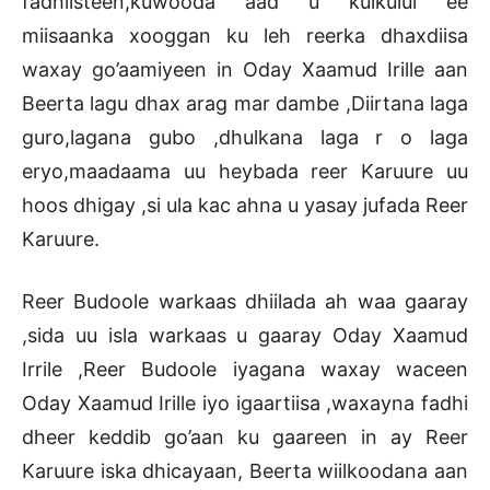
fadhiisteen,kuwooda aad u kulkulul ee
miisaanka xooggan ku leh reerka dhaxdiisa
waxay go’aamiyeen in Oday Xaamud Irille aan
Beerta lagu dhax arag mar dambe ,Diirtana laga
guro,lagana gubo ,dhulkana laga r o laga
eryo,maadaama uu heybada reer Karuure uu
hoos dhigay ,si ula kac ahna u yasay jufada Reer
Karuure.
Reer Budoole warkaas dhiilada ah waa gaaray
,sida uu isla warkaas u gaaray Oday Xaamud
Irrile ,Reer Budoole iyagana waxay waceen
Oday Xaamud Irille iyo igaartiisa ,waxayna fadhi
dheer keddib go’aan ku gaareen in ay Reer
Karuure iska dhicayaan, Beerta wiilkoodana aan