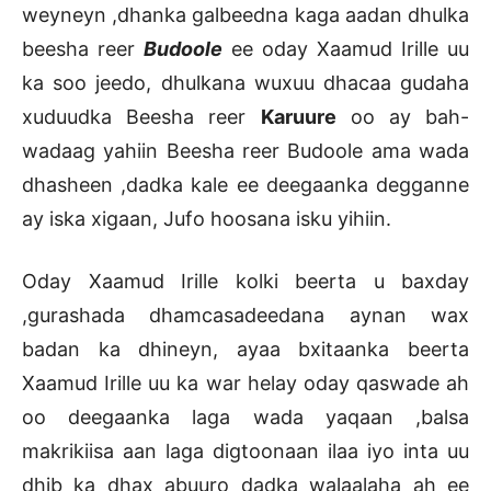
weyneyn ,dhanka galbeedna kaga aadan dhulka
beesha reer
Budoole
ee oday Xaamud Irille uu
ka soo jeedo, dhulkana wuxuu dhacaa gudaha
xuduudka Beesha reer
Karuure
oo ay bah-
wadaag yahiin Beesha reer Budoole ama wada
dhasheen ,dadka kale ee deegaanka degganne
ay iska xigaan, Jufo hoosana isku yihiin.
Oday Xaamud Irille kolki beerta u baxday
,gurashada dhamcasadeedana aynan wax
badan ka dhineyn, ayaa bxitaanka beerta
Xaamud Irille uu ka war helay oday qaswade ah
oo deegaanka laga wada yaqaan ,balsa
makrikiisa aan laga digtoonaan ilaa iyo inta uu
dhib ka dhax abuuro dadka walaalaha ah ee