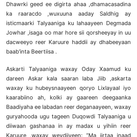
Dhawrki geed ee digirta ahaa ,dhamacasadina
ka raaracdo ,wuxuuna aaday Saldhig ay
isticmaarki Talyaaniga ku lahaayeen Degmada
Jowhar ,isaga oo mar hore sii qorsheeyay in uu
dacweeyo reer Karuure haddii ay dhabeeyaan
baab’inta Beertiisa .
Askarti Talyaaniga waxay Oday Xaamud ku
dareen Askar kala saaran laba Jiib ,askarta
waxay ku hubeysnaayeen qoryo Lixlayaal iyo
kaarabiino ah, kolki ay gaareen deegaanka
Baadiyaha ee labadan reer deganaayeen, waxay
guryahooda ugu tageen Duqowdi Talyaaniga u
diiwaan gashanaa in ay madax u yihiin reer
Karuure ,waxay weydiiyeen: “Ma jirtaa inaad