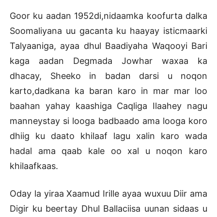
Goor ku aadan 1952di,nidaamka koofurta dalka
Soomaliyana uu gacanta ku haayay isticmaarki
Talyaaniga, ayaa dhul Baadiyaha Waqooyi Bari
kaga aadan Degmada Jowhar waxaa ka
dhacay, Sheeko in badan darsi u noqon
karto,dadkana ka baran karo in mar mar loo
baahan yahay kaashiga Caqliga Ilaahey nagu
manneystay si looga badbaado ama looga koro
dhiig ku daato khilaaf lagu xalin karo wada
hadal ama qaab kale oo xal u noqon karo
khilaafkaas.
Oday la yiraa Xaamud Irille ayaa wuxuu Diir ama
Digir ku beertay Dhul Ballaciisa uunan sidaas u