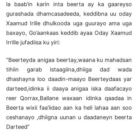
la baab’in karin inta beerta ay ka gaareyso
gurashada dhamcasadeeda, keddibna uu oday
Xaamud Irille dhulkooda uga guurayo ama uga
baxayo, Go’aankaas keddib ayaa Oday Xaamud
Irrille jufadiisa ku yiri:
“Beerteyda anigaa beertay,waana ku mahadsan
tihiin garab istaagiina,dhiiga dad wada
dhashayna loo daadin-maayo Beerteydaas yar
darteed,idinka ii daaya anigaa iska daafacayo
reer Qorrax,Ballane waxaan idinka qaadaa in
Beerta wixii faa’iidao aan ka heli lahaa aan soo
ceshanayo ,dhiigna uunan u daadaneyn beerta
Darteed”