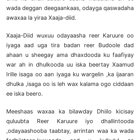
wada deggan deegaankaas, odayga qaswadaha
awaxaa la yiraa Xaaja-diid.
Xaaja-Diid wuxuu odayaasha reer Karuure oo
iyaga aad uga tira badan reer Budoole dad
ahaan u sheegay ama dhaxdooda ku faafiyay
war ah in dhulkooda uu iska beertay Xaamud
Irille isaga oo aan iyaga ku wargelin ,ka ijaaran
dhulka ,isaga oo is leh wax kalama ogo ciddaan
ee iska beero.
Meeshaas waxaa ka bilawday Dhiilo kicisay
quluubta Reer Karuure iyo dhallintooda
,odayaashooba taabtay, arrintan waa ka wada