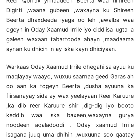
Reer Qorrax yimaadeen Beerta waa tirtireen
Digirti ,waana gubeen ,waxayna ku Shireen
Beerta dhaxdeeda iyaga oo leh ,awalba waa
ogeyn in Oday Xaamud Irrile iyo ciddiisa lugta la
galeen waxaan tabartooda ahayn ,maadaama
aynan ku dhicin in ay iska kayn dhiciyaan.
Warkaas Oday Xaamud Irrile dhegahiisa ayuu ku
maqlayay waayo, wuxuu saarnaa geed Garas ah
oo aan ka fogeyn Beerta ,dusha ayuuna ka
fiirsanayay sida ay wax yeelayaan Reer Karuure
,ka dib reer Karuure shir ,dig-dig iyo booto
keddib waa iska baxeen,waxayna gurya
noqdeen aqaladoodi , Oday xaamud Irrile
isagana juuq uma dhihin ,wuxuuna soo qaatay