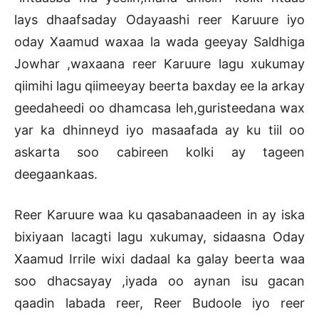
lays dhaafsaday Odayaashi reer Karuure iyo
oday Xaamud waxaa la wada geeyay Saldhiga
Jowhar ,waxaana reer Karuure lagu xukumay
qiimihi lagu qiimeeyay beerta baxday ee la arkay
geedaheedi oo dhamcasa leh,guristeedana wax
yar ka dhinneyd iyo masaafada ay ku tiil oo
askarta soo cabireen kolki ay tageen
deegaankaas.
Reer Karuure waa ku qasabanaadeen in ay iska
bixiyaan lacagti lagu xukumay, sidaasna Oday
Xaamud Irrile wixi dadaal ka galay beerta waa
soo dhacsayay ,iyada oo aynan isu gacan
qaadin labada reer, Reer Budoole iyo reer