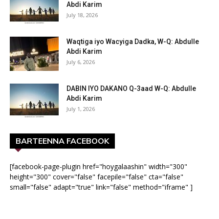
Abdi Karim
July 18, 2026
Waqtiga iyo Wacyiga Dadka, W-Q: Abdulle
Abdi Karim
July 6, 2026
DABIN IYO DAKANO Q-3aad W-Q: Abdulle
Abdi Karim
July 1, 2026
BARTEENNA FACEBOOK
[facebook-page-plugin href="hoygalaashin" width="300"
height="300" cover="false" facepile="false" cta="false"
small="false" adapt="true" link="false" method="iframe" ]