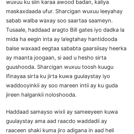
wuxuu ku siin karaa awood badan, kaliya
maskaxdaada ufur. Sharcigan wuxuu leeyahay
sabab walba waxay soo saartaa saameyn.
Tusaale, haddaad aragto Bill gates iyo dadka la
mida ha eegin inta ay la’egtahay hantidooda
balse waxaad eegtaa sababta gaarsiisay heerka
ay maanta joogaan, si aad u hesho sirta
guushooda. Sharcigan wuxuu toosh kuugu
ifinayaa sirta ku jirta kuwa guulaystay iyo
waddooyinkii ay soo mareen intii ay ku guda
jireen halgankii noloshooda.
Haddaad samayso wixii ay sameeyeen kuwa
guulaystay ama aad raacdo waddadii ay
raaceen shaki kuma jiro adigana in aad heli