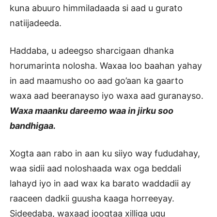
kuna abuuro himmiladaada si aad u gurato
natiijadeeda.
Haddaba, u adeegso sharcigaan dhanka
horumarinta nolosha. Waxaa loo baahan yahay
in aad maamusho oo aad go’aan ka gaarto
waxa aad beeranayso iyo waxa aad guranayso.
Waxa maanku dareemo waa in jirku soo
bandhigaa.
Xogta aan rabo in aan ku siiyo way fududahay,
waa sidii aad noloshaada wax oga beddali
lahayd iyo in aad wax ka barato waddadii ay
raaceen dadkii guusha kaaga horreeyay.
Sideedaba, waxaad joogtaa xilliga ugu