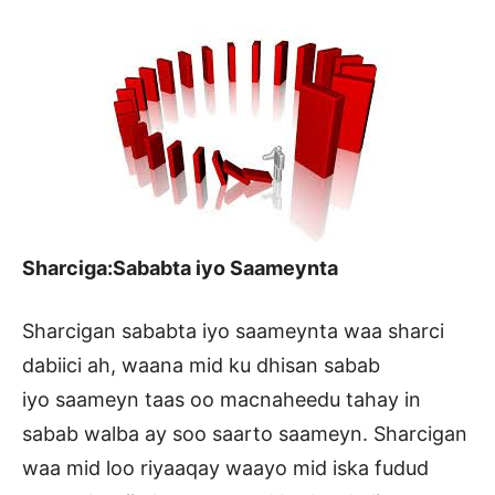
Sharciga:Sababta iyo Saameynta
Sharcigan sababta iyo saameynta waa sharci
dabiici ah, waana mid ku dhisan sabab
iyo saameyn taas oo macnaheedu tahay in
sabab walba ay soo saarto saameyn. Sharcigan
waa mid loo riyaaqay waayo mid iska fudud