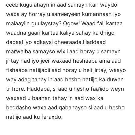
ceeb kugu ahayn in aad samayn kari waydo
waxa ay horray u sameeyeen kumannaan iyo
malaayiin guulaystay? Ogow! Waad fali kartaa
waadna gaari kartaa kaliya sahay ka dhigo
dadaal iyo adkaysi dheeraada.Haddaad
marwalba samayso wixii aad horay u samayn
jirtay had iyo jeer waxaad heshaaba ama aad
fishaaba natiijadii aad horay u heli jirtay, waayo
way adag tahay in aad hesho natiijo ka duwan
tii hore. Haddaba, si aad u hesho faa’iido weyn
waxaad u baahan tahay in aad wax ka
beddasho waxa aad qabanayso si aad u hesho
natiijo aad ku faraxdo.