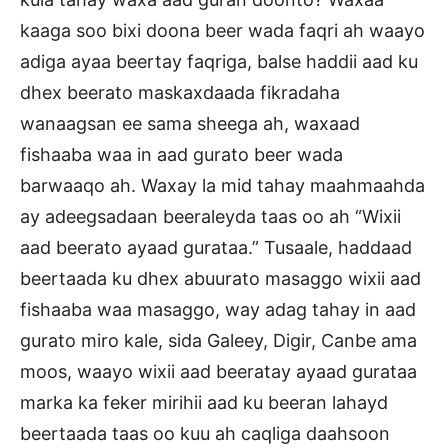
kaaga soo bixi doona beer wada faqri ah waayo
adiga ayaa beertay faqriga, balse haddii aad ku
dhex beerato maskaxdaada fikradaha
wanaagsan ee sama sheega ah, waxaad
fishaaba waa in aad gurato beer wada
barwaaqo ah. Waxay la mid tahay maahmaahda
ay adeegsadaan beeraleyda taas oo ah “Wixii
aad beerato ayaad gurataa.” Tusaale, haddaad
beertaada ku dhex abuurato masaggo wixii aad
fishaaba waa masaggo, way adag tahay in aad
gurato miro kale, sida Galeey, Digir, Canbe ama
moos, waayo wixii aad beeratay ayaad gurataa
marka ka feker mirihii aad ku beeran lahayd
beertaada taas oo kuu ah caqliga daahsoon