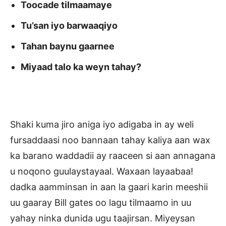
Toocade tilmaamaye
Tu’san iyo barwaaqiyo
Tahan baynu gaarnee
Miyaad talo ka weyn tahay?
Shaki kuma jiro aniga iyo adigaba in ay weli
fursaddaasi noo bannaan tahay kaliya aan wax
ka barano waddadii ay raaceen si aan annagana
u noqono guulaystayaal. Waxaan layaabaa!
dadka aamminsan in aan la gaari karin meeshii
uu gaaray Bill gates oo lagu tilmaamo in uu
yahay ninka dunida ugu taajirsan. Miyeysan