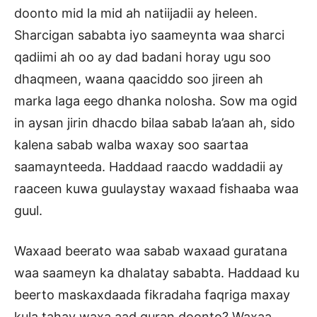
doonto mid la mid ah natiijadii ay heleen.
Sharcigan sababta iyo saameynta waa sharci
qadiimi ah oo ay dad badani horay ugu soo
dhaqmeen, waana qaaciddo soo jireen ah
marka laga eego dhanka nolosha. Sow ma ogid
in aysan jirin dhacdo bilaa sabab la’aan ah, sido
kalena sabab walba waxay soo saartaa
saamaynteeda. Haddaad raacdo waddadii ay
raaceen kuwa guulaystay waxaad fishaaba waa
guul.
Waxaad beerato waa sabab waxaad guratana
waa saameyn ka dhalatay sababta. Haddaad ku
beerto maskaxdaada fikradaha faqriga maxay
kula tahay waxa aad guran doonto? Waxaa