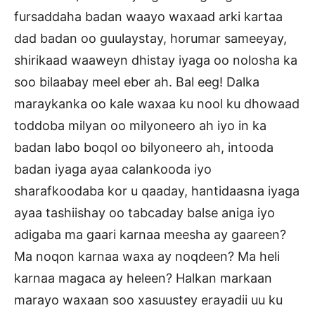
fursaddaha badan waayo waxaad arki kartaa
dad badan oo guulaystay, horumar sameeyay,
shirikaad waaweyn dhistay iyaga oo nolosha ka
soo bilaabay meel eber ah. Bal eeg! Dalka
maraykanka oo kale waxaa ku nool ku dhowaad
toddoba milyan oo milyoneero ah iyo in ka
badan labo boqol oo bilyoneero ah, intooda
badan iyaga ayaa calankooda iyo
sharafkoodaba kor u qaaday, hantidaasna iyaga
ayaa tashiishay oo tabcaday balse aniga iyo
adigaba ma gaari karnaa meesha ay gaareen?
Ma noqon karnaa waxa ay noqdeen? Ma heli
karnaa magaca ay heleen? Halkan markaan
marayo waxaan soo xasuustey erayadii uu ku