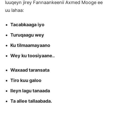
luuqeyn jirey Fannaankeenii Axmed Mooge ee
uu lahaa:
Tacabkaaga iyo
Turuqaagu wey
Ku tilmaamayaano
Wey ku toosiyaane..
Waxaad taransata
Tiro kuu galoo
Ileyn lagu tanaada
Ta allee tallaabada.