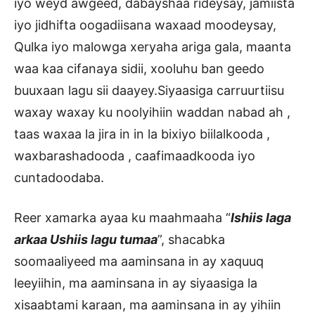
iyo weyd awgeed, dabayshaa rideysay, jamiista
iyo jidhifta oogadiisana waxaad moodeysay,
Qulka iyo malowga xeryaha ariga gala, maanta
waa kaa cifanaya sidii, xooluhu ban geedo
buuxaan lagu sii daayey.Siyaasiga carruurtiisu
waxay waxay ku noolyihiin waddan nabad ah ,
taas waxaa la jira in in la bixiyo biilalkooda ,
waxbarashadooda , caafimaadkooda iyo
cuntadoodaba.
Reer xamarka ayaa ku maahmaaha “
Ishiis laga
arkaa Ushiis lagu tumaa
”, shacabka
soomaaliyeed ma aaminsana in ay xaquuq
leeyiihin, ma aaminsana in ay siyaasiga la
xisaabtami karaan, ma aaminsana in ay yihiin