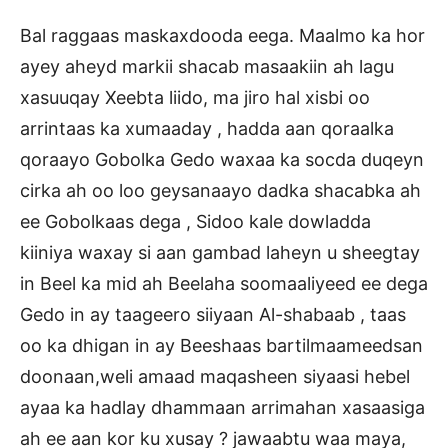
Bal raggaas maskaxdooda eega. Maalmo ka hor
ayey aheyd markii shacab masaakiin ah lagu
xasuuqay Xeebta liido, ma jiro hal xisbi oo
arrintaas ka xumaaday , hadda aan qoraalka
qoraayo Gobolka Gedo waxaa ka socda duqeyn
cirka ah oo loo geysanaayo dadka shacabka ah
ee Gobolkaas dega , Sidoo kale dowladda
kiiniya waxay si aan gambad laheyn u sheegtay
in Beel ka mid ah Beelaha soomaaliyeed ee dega
Gedo in ay taageero siiyaan Al-shabaab , taas
oo ka dhigan in ay Beeshaas bartilmaameedsan
doonaan,weli amaad maqasheen siyaasi hebel
ayaa ka hadlay dhammaan arrimahan xasaasiga
ah ee aan kor ku xusay ? jawaabtu waa maya,