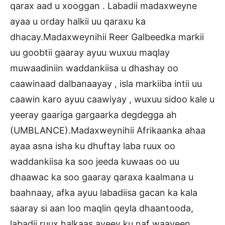
qarax aad u xooggan . Labadii madaxweyne
ayaa u orday halkii uu qaraxu ka
dhacay.Madaxweynihii Reer Galbeedka markii
uu goobtii gaaray ayuu wuxuu maqlay
muwaadiniin waddankiisa u dhashay oo
caawinaad dalbanaayay , isla markiiba intii uu
caawin karo ayuu caawiyay , wuxuu sidoo kale u
yeeray gaariga gargaarka degdegga ah
(UMBLANCE).Madaxweynihii Afrikaanka ahaa
ayaa asna isha ku dhuftay laba ruux oo
waddankiisa ka soo jeeda kuwaas oo uu
dhaawac ka soo gaaray qaraxa kaalmana u
baahnaay, afka ayuu labadiisa gacan ka kala
saaray si aan loo maqlin qeyla dhaantooda,
labadii ruux halkaas ayeey ku naf waayeen.