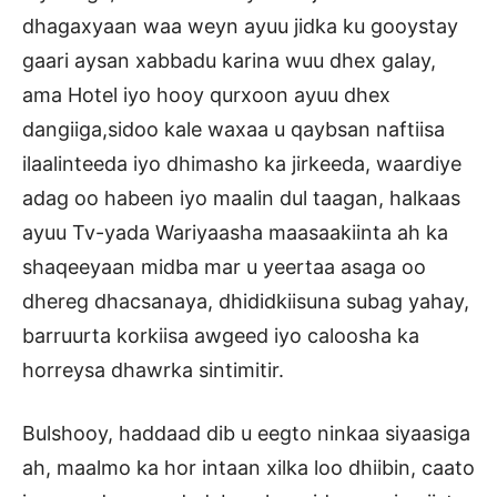
dhagaxyaan waa weyn ayuu jidka ku gooystay
gaari aysan xabbadu karina wuu dhex galay,
ama Hotel iyo hooy qurxoon ayuu dhex
dangiiga,sidoo kale waxaa u qaybsan naftiisa
ilaalinteeda iyo dhimasho ka jirkeeda, waardiye
adag oo habeen iyo maalin dul taagan, halkaas
ayuu Tv-yada Wariyaasha maasaakiinta ah ka
shaqeeyaan midba mar u yeertaa asaga oo
dhereg dhacsanaya, dhididkiisuna subag yahay,
barruurta korkiisa awgeed iyo caloosha ka
horreysa dhawrka sintimitir.
Bulshooy, haddaad dib u eegto ninkaa siyaasiga
ah, maalmo ka hor intaan xilka loo dhiibin, caato