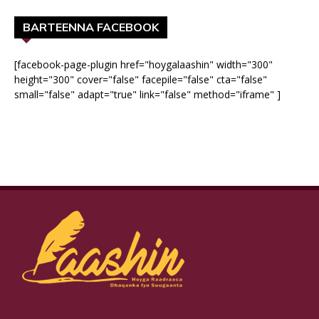
BARTEENNA FACEBOOK
[facebook-page-plugin href="hoygalaashin" width="300"
height="300" cover="false" facepile="false" cta="false"
small="false" adapt="true" link="false" method="iframe" ]