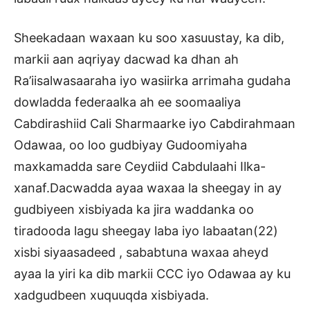
Sheekadaan waxaan ku soo xasuustay, ka dib,
markii aan aqriyay dacwad ka dhan ah
Ra’iisalwasaaraha iyo wasiirka arrimaha gudaha
dowladda federaalka ah ee soomaaliya
Cabdirashiid Cali Sharmaarke iyo Cabdirahmaan
Odawaa, oo loo gudbiyay Gudoomiyaha
maxkamadda sare Ceydiid Cabdulaahi Ilka-
xanaf.Dacwadda ayaa waxaa la sheegay in ay
gudbiyeen xisbiyada ka jira waddanka oo
tiradooda lagu sheegay laba iyo labaatan(22)
xisbi siyaasadeed , sababtuna waxaa aheyd
ayaa la yiri ka dib markii CCC iyo Odawaa ay ku
xadgudbeen xuquuqda xisbiyada.