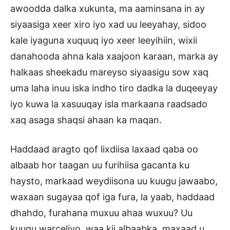
awoodda dalka xukunta, ma aaminsana in ay
siyaasiga xeer xiro iyo xad uu leeyahay, sidoo
kale iyaguna xuquuq iyo xeer leeyihiin, wixii
danahooda ahna kala xaajoon karaan, marka ay
halkaas sheekadu mareyso siyaasigu sow xaq
uma laha inuu iska indho tiro dadka la duqeeyay
iyo kuwa la xasuuqay isla markaana raadsado
xaq asaga shaqsi ahaan ka maqan.
Haddaad aragto qof lixdiisa laxaad qaba oo
albaab hor taagan uu furihiisa gacanta ku
haysto, markaad weydiisona uu kuugu jawaabo,
waxaan sugayaa qof iga fura, la yaab, haddaad
dhahdo, furahana muxuu ahaa wuxuu? Uu
kuugu warceliyo, waa kii albaabka, maxaad u