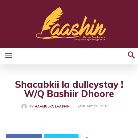
Shacabkii la dulleystay !
W/Q Bashiir Dhoore
JANUARY 26, 2016
BY
MAAMULKA LAASHIN