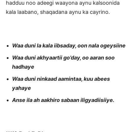
hadduu noo adeegi waayona aynu kalsoonida
kala laabano, shaqadana aynu ka cayrino.
Waa duni la kala iibsaday, oon nala ogeysiine
Waa duni akhyaartii go’day, oo aaran soo
hadhaye
Waa duni ninkaad aamintaa, kuu abees
yahaye
Anse ila ah aakhiro sabaan iligyadiisiiye.