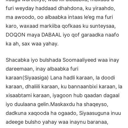
furi weyday haddaad dhahdona, ku yiraahdo,
ma awoodo, oo albaabka intaas le’eg ma furi
karo, waxaad markiiba qofkaas ku sunteysaa,
DOQON maya DABAAL iyo qof garaadka naafo
ka ah, sax waa yahay.
Shacabka iyo bulshada Soomaaliyeed waa inay
dareemaan, inay albaabka furi
karaan(Siyaasiga) Lana hadli karaan, la doodi
karaan, dhaliili karaan, ku bannaanbixi karaan, la
xisaabtami karaan, iyagoon hub qaadan dagaal
iyo duulaana gelin.Maskaxdu ha shaqeyso,
dadkuna xaqooda ha ogaado, Siyaasuguna inuu
adeege bulsho yahay waa inaynu baranaa,