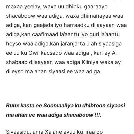
maxaa yeelay, waxa uu dhibku gaaraayo
shacaboow waa adiga, waxa dhimanayaa waa
adiga, kan gaajada iyo harraadku dilaayaan waa
adiga,kan caafimaad la’aantu iyo guri la’aantu
heyso waa adiga,kan jaranjarta u ah siyaasiga
ee uu ku Owr kacsado waa adiga , kan ay Al-
shabaab dilaayaan waa adiga Kiiniya waxa ay
dileyso ma ahan siyaasi ee waa adiga.
Ruux kasta ee Soomaaliya ku dhibtoon siyaasi
ma ahan ee waa adiga shacaboow !!!.
Siyaasigu, ama Xalane ayuu ku jiraa oo