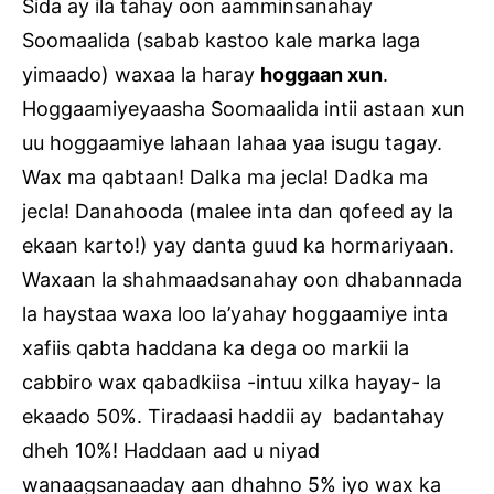
Sida ay ila tahay oon aamminsanahay
Soomaalida (sabab kastoo kale marka laga
yimaado) waxaa la haray
hoggaan xun
.
Hoggaamiyeyaasha Soomaalida intii astaan xun
uu hoggaamiye lahaan lahaa yaa isugu tagay.
Wax ma qabtaan! Dalka ma jecla! Dadka ma
jecla! Danahooda (malee inta dan qofeed ay la
ekaan karto!) yay danta guud ka hormariyaan.
Waxaan la shahmaadsanahay oon dhabannada
la haystaa waxa loo la’yahay hoggaamiye inta
xafiis qabta haddana ka dega oo markii la
cabbiro wax qabadkiisa -intuu xilka hayay- la
ekaado 50%. Tiradaasi haddii ay badantahay
dheh 10%! Haddaan aad u niyad
wanaagsanaaday aan dhahno 5% iyo wax ka