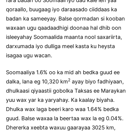
fara badan oo Soomaali iyo dad kale leh yaa
qoraallo, buugaag iyo daraasado ciiddaas ka
badan ka sameeyay. Balse qormadan si kooban
waxaan ugu qaadaadhigi doonaa hal dhib oon
isleeyahay Soomaalida maanta nool saxariirta,
darxumada iyo dulliga meel kasta ku heysta
isagaa ugu wacan.
Soomaaliya 1.6% oo ka mid ah bedka guud ee
2
dalka, lana eg 10,320 km
ayay biyo fadhiyaan,
dhulkaasi qiyaastii gobolka Taksas ee Maraykan
yuu wax yar ka yaryahay. Ka kaalay biyaha.
Dhulka wax laga beeri karo waa 1.64% bedka
guud. Balse waxaa la beertaa wax la eg 0.04%.
Dhererka xeebta waxuu gaarayaa 3025 km,