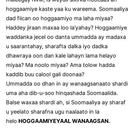
hoggaamiye kaste yaa ku wareema. Soomaaliya
dad fiican oo hoggaamiyo ma laha miyaa?
Haddey jiraan maxaa loo la’yahay? Hoggaamiye
waddanka jecel oo danta ummadda ay madaxa
u saarantahay, sharafta dalka iyo dadka
dhawraya oon dan kale lahayn lama helayo
miyaa? Ma noolo miyaa? Ama tolow hadda
kaddib buu calool gali doonaa?
Ummadda oo dhan in ay wanaagsanaato shardi
uma aha dib-u-soo hinqashada Soomaalida.
Balse waxaa shardi ah, si Soomaaliya ay sharaf
u yeelato sharafna ugu naalaato in la
helo
HOGGAAMIYEYAAL WANAAGSAN.