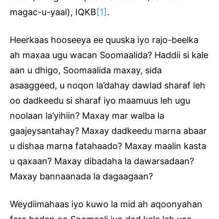
magac-u-yaal), IQKB
[1]
.
Heerkaas hooseeya ee quuska iyo rajo-beelka
ah maxaa ugu wacan Soomaalida? Haddii si kale
aan u dhigo, Soomaalida maxay, sida
asaaggeed, u noqon la’dahay dawlad sharaf leh
oo dadkeedu si sharaf iyo maamuus leh ugu
noolaan la’yihiin? Maxay mar walba la
gaajeysantahay? Maxay dadkeedu marna abaar
u dishaa marna fatahaado? Maxay maalin kasta
u qaxaan? Maxay dibadaha la dawarsadaan?
Maxay bannaanada la dagaagaan?
Weydiimahaas iyo kuwo la mid ah aqoonyahan