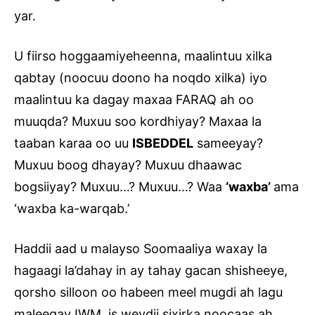
yar.
U fiirso hoggaamiyeheenna, maalintuu xilka
qabtay (noocuu doono ha noqdo xilka) iyo
maalintuu ka dagay maxaa FARAQ ah oo
muuqda? Muxuu soo kordhiyay? Maxaa la
taaban karaa oo uu
ISBEDDEL
sameeyay?
Muxuu boog dhayay? Muxuu dhaawac
bogsiiyay? Muxuu…? Muxuu…? Waa
‘waxba’
ama
‘waxba ka-warqab.’
Haddii aad u malayso Soomaaliya waxay la
hagaagi la’dahay in ay tahay gacan shisheeye,
qorsho silloon oo habeen meel mugdi ah lagu
maleegay IWM, is weydii sixirka noocaas ah