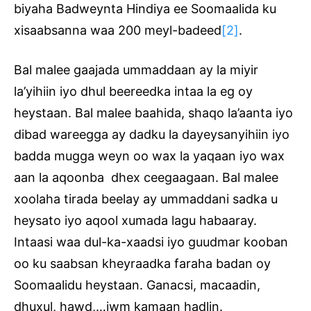
biyaha Badweynta Hindiya ee Soomaalida ku
xisaabsanna waa 200 meyl-badeed
[2]
.
Bal malee gaajada ummaddaan ay la miyir
la’yihiin iyo dhul beereedka intaa la eg oy
heystaan. Bal malee baahida, shaqo la’aanta iyo
dibad wareegga ay dadku la dayeysanyihiin iyo
badda mugga weyn oo wax la yaqaan iyo wax
aan la aqoonba dhex ceegaagaan. Bal malee
xoolaha tirada beelay ay ummaddani sadka u
heysato iyo aqool xumada lagu habaaray.
Intaasi waa dul-ka-xaadsi iyo guudmar kooban
oo ku saabsan kheyraadka faraha badan oy
Soomaalidu heystaan. Ganacsi, macaadin,
dhuxul, hawd,…iwm kamaan hadlin.