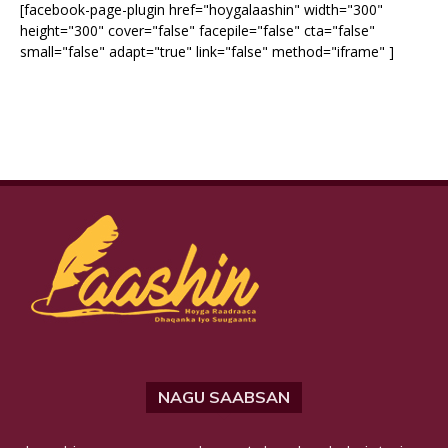
[facebook-page-plugin href="hoygalaashin" width="300"
height="300" cover="false" facepile="false" cta="false"
small="false" adapt="true" link="false" method="iframe" ]
NAGU SAABSAN