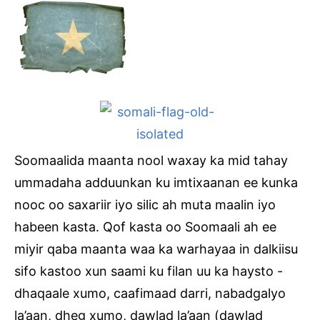
Soomaalida maanta nool waxay ka mid tahay
ummadaha adduunkan ku imtixaanan ee kunka
nooc oo saxariir iyo silic ah muta maalin iyo
habeen kasta. Qof kasta oo Soomaali ah ee
miyir qaba maanta waa ka warhayaa in dalkiisu
sifo kastoo xun saami ku filan uu ka haysto -
dhaqaale xumo, caafimaad darri, nabadgalyo
la’aan, dheg xumo, dawlad la’aan (dawlad