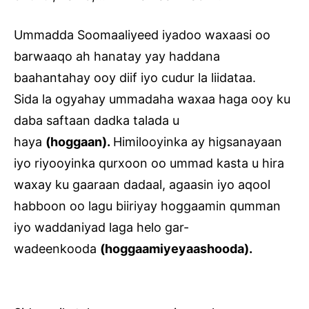
Ummadda Soomaaliyeed iyadoo waxaasi oo
barwaaqo ah hanatay yay haddana
baahantahay ooy diif iyo cudur la liidataa.
Sida la ogyahay ummadaha waxaa haga ooy ku
daba saftaan dadka talada u
haya
(hoggaan).
Himilooyinka ay higsanayaan
iyo riyooyinka qurxoon oo ummad kasta u hira
waxay ku gaaraan dadaal, agaasin iyo aqool
habboon oo lagu biiriyay hoggaamin qumman
iyo waddaniyad laga helo gar-
wadeenkooda
(hoggaamiyeyaashooda).