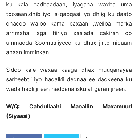
ku kala badbaadaan, iyagana waxba uma
toosaan,dhib iyo is-qabqasi iyo dhiig ku daato
dhacdo walbo kama baxaan ,weliba marka
arrimaha laga fiiriyo xaalada cakiran oo
ummadda Soomaaliyeed ku dhax jirto nidaam
ahaan imminkan.
Sidoo kale waxaa kaaga dhex muuqanayaa
sarbeebtii iyo hadalkii dednaa ee dadkeena ku
wada hadli jireen haddana isku af garan jireen.
W/Q: Cabdullaahi Macallin Maxamuud
(Siyaasi)