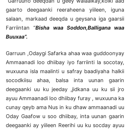
“Garruuno deeqdan u geey walaalkay,kolki aad
gaarto deegaanki reeraheena yiileen, iguna
salaan, markaad deeqda u geysana iga gaarsii
Farriintan “
Bisha waa Soddon,Balligana waa
Buuxaa”.
Garruun ,Odaygi Safarka ahaa waa guddoonyay
Ammaanadi loo dhiibay iyo farriinti la socotay,
wuxuuna isla maalinti u safray baadiyaha halkii
socodkiisu ahaa, balsa inta uunan gaarin
deegaanki uu ku jeeday ,jidkana uu ku sii jro
ayuu Ammaanadi loo dhiibay furay , wuxuuna ka
cunay qeyb ama Nus in ku dhaw ammaanadi uu
Oday Gaafow u soo dhiibay, inta uunan gaarin
deegaanki ay yiileen Reerihi uu ku socday ayuu