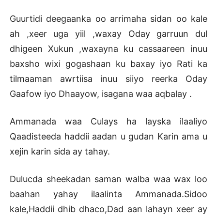
Guurtidi deegaanka oo arrimaha sidan oo kale
ah ,xeer uga yiil ,waxay Oday garruun dul
dhigeen Xukun ,waxayna ku cassaareen inuu
baxsho wixi gogashaan ku baxay iyo Rati ka
tilmaaman awrtiisa inuu siiyo reerka Oday
Gaafow iyo Dhaayow, isagana waa aqbalay .
Ammanada waa Culays ha layska ilaaliyo
Qaadisteeda haddii aadan u gudan Karin ama u
xejin karin sida ay tahay.
Dulucda sheekadan saman walba waa wax loo
baahan yahay ilaalinta Ammanada.Sidoo
kale,Haddii dhib dhaco,Dad aan lahayn xeer ay