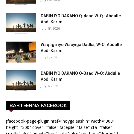
DABIN IYO DAKANO Q-4aad W-Q : Abdulle
Abdi Karim
July 18, 2026
Waqtiga iyo Wacyiga Dadka, W-Q: Abdulle
Abdi Karim
July 6, 2026
DABIN IYO DAKANO Q-3aad W-Q: Abdulle
Abdi Karim
July 1, 2026
BARTEENNA FACEBOOK
[facebook-page-plugin href="hoygalaashin" width="300"
height="300" cover="false" facepile="false" cta="false"
small="false" adapt="true" link="false" method="iframe" ]