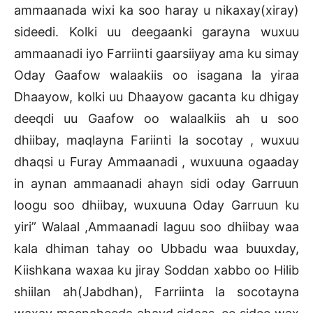
ammaanada wixi ka soo haray u nikaxay(xiray)
sideedi. Kolki uu deegaanki garayna wuxuu
ammaanadi iyo Farriinti gaarsiiyay ama ku simay
Oday Gaafow walaakiis oo isagana la yiraa
Dhaayow, kolki uu Dhaayow gacanta ku dhigay
deeqdi uu Gaafow oo walaalkiis ah u soo
dhiibay, maqlayna Fariinti la socotay , wuxuu
dhaqsi u Furay Ammaanadi , wuxuuna ogaaday
in aynan ammaanadi ahayn sidi oday Garruun
loogu soo dhiibay, wuxuuna Oday Garruun ku
yiri” Walaal ,Ammaanadi laguu soo dhiibay waa
kala dhiman tahay oo Ubbadu waa buuxday,
Kiishkana waxaa ku jiray Soddan xabbo oo Hilib
shiilan ah(Jabdhan), Farriinta la socotayna