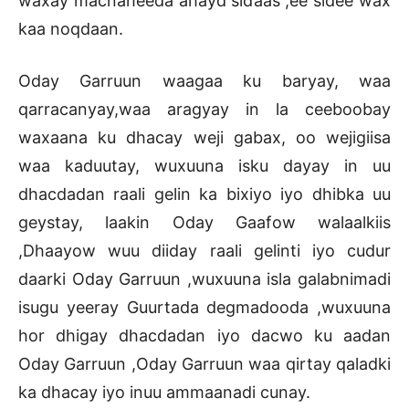
waxay macnaheeda ahayd sidaas ,ee sidee wax
kaa noqdaan.
Oday Garruun waagaa ku baryay, waa
qarracanyay,waa aragyay in la ceeboobay
waxaana ku dhacay weji gabax, oo wejigiisa
waa kaduutay, wuxuuna isku dayay in uu
dhacdadan raali gelin ka bixiyo iyo dhibka uu
geystay, laakin Oday Gaafow walaalkiis
,Dhaayow wuu diiday raali gelinti iyo cudur
daarki Oday Garruun ,wuxuuna isla galabnimadi
isugu yeeray Guurtada degmadooda ,wuxuuna
hor dhigay dhacdadan iyo dacwo ku aadan
Oday Garruun ,Oday Garruun waa qirtay qaladki
ka dhacay iyo inuu ammaanadi cunay.