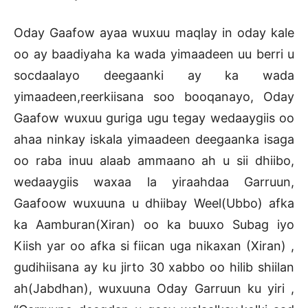
Oday Gaafow ayaa wuxuu maqlay in oday kale
oo ay baadiyaha ka wada yimaadeen uu berri u
socdaalayo deegaanki ay ka wada
yimaadeen,reerkiisana soo booqanayo, Oday
Gaafow wuxuu guriga ugu tegay wedaaygiis oo
ahaa ninkay iskala yimaadeen deegaanka isaga
oo raba inuu alaab ammaano ah u sii dhiibo,
wedaaygiis waxaa la yiraahdaa Garruun,
Gaafoow wuxuuna u dhiibay Weel(Ubbo) afka
ka Aamburan(Xiran) oo ka buuxo Subag iyo
Kiish yar oo afka si fiican uga nikaxan (Xiran) ,
gudihiisana ay ku jirto 30 xabbo oo hilib shiilan
ah(Jabdhan), wuxuuna Oday Garruun ku yiri ,