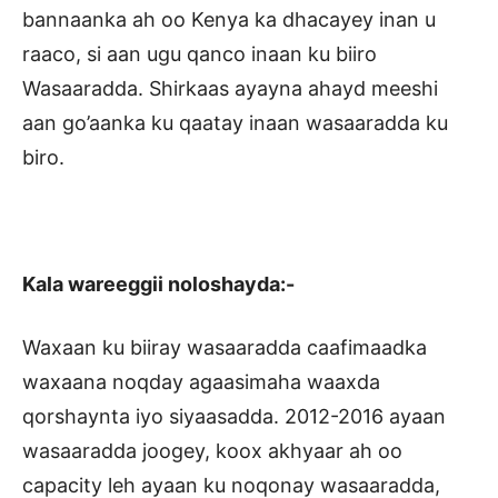
bannaanka ah oo Kenya ka dhacayey inan u
raaco, si aan ugu qanco inaan ku biiro
Wasaaradda. Shirkaas ayayna ahayd meeshi
aan go’aanka ku qaatay inaan wasaaradda ku
biro.
Kala wareeggii noloshayda:-
Waxaan ku biiray wasaaradda caafimaadka
waxaana noqday agaasimaha waaxda
qorshaynta iyo siyaasadda. 2012-2016 ayaan
wasaaradda joogey, koox akhyaar ah oo
capacity leh ayaan ku noqonay wasaaradda,