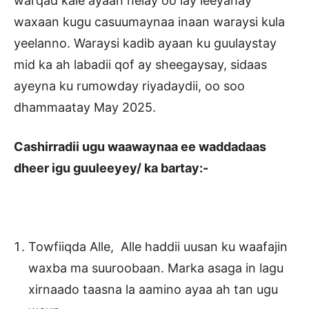
warqad kale ayaan helay oo lay leeyahay
waxaan kugu casuumaynaa inaan waraysi kula
yeelanno. Waraysi kadib ayaan ku guulaystay
mid ka ah labadii qof ay sheegaysay, sidaas
ayeyna ku rumowday riyadaydii, oo soo
dhammaatay May 2025.
Cashirradii ugu waawaynaa ee waddadaas
dheer igu guuleeyey/ ka bartay:-
Towfiiqda Alle, Alle haddii uusan ku waafajin
waxba ma suuroobaan. Marka asaga in lagu
xirnaado taasna la aamino ayaa ah tan ugu