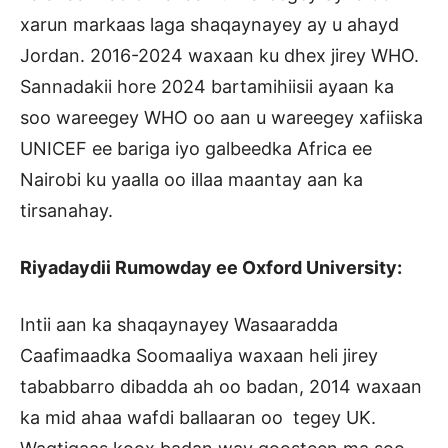
xarun markaas laga shaqaynayey ay u ahayd
Jordan. 2016-2024 waxaan ku dhex jirey WHO.
Sannadakii hore 2024 bartamihiisii ayaan ka
soo wareegey WHO oo aan u wareegey xafiiska
UNICEF ee bariga iyo galbeedka Africa ee
Nairobi ku yaalla oo illaa maantay aan ka
tirsanahay.
Riyadaydii Rumowday ee Oxford University:
Intii aan ka shaqaynayey Wasaaradda
Caafimaadka Soomaaliya waxaan heli jirey
tababbarro dibadda ah oo badan, 2014 waxaan
ka mid ahaa wafdi ballaaran oo tegey UK.