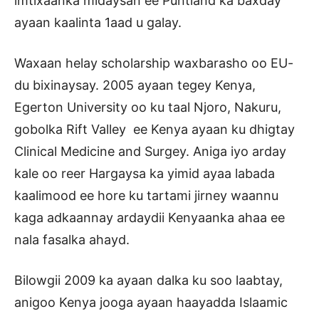
imtixaanka midaysan ee Puntland ka baxday
ayaan kaalinta 1aad u galay.
Waxaan helay scholarship waxbarasho oo EU-
du bixinaysay. 2005 ayaan tegey Kenya,
Egerton University oo ku taal Njoro, Nakuru,
gobolka Rift Valley ee Kenya ayaan ku dhigtay
Clinical Medicine and Surgey. Aniga iyo arday
kale oo reer Hargaysa ka yimid ayaa labada
kaalimood ee hore ku tartami jirney waannu
kaga adkaannay ardaydii Kenyaanka ahaa ee
nala fasalka ahayd.
Bilowgii 2009 ka ayaan dalka ku soo laabtay,
anigoo Kenya jooga ayaan haayadda Islaamic