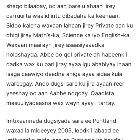
shaqo bilaabay, oo aan bare u ahaan jirey
carruurta waalidiintu dibadaha ka keenaan.
Sidoo kalena waxaan lahaan jirey Private aan ku
dhigi jirey Math’s-ka, Science ka iyo English-ka,
Waxaan maarayn jirey asaasiyaaadka
noloshayda. Abbe oo qol private ah habeenkii
dadka wax ku bari jiray ayaa igu ababiyay inaan
isaga caawiyo deedna aniga ayaa sidaa kula
wareegay. Anoo dugsi sare ku jira ayaan reer
yeeshay oo aan Aabbe noqday. Qaadista
masuuliyadaasna wax weyn ayay i tartay.
Imtixaannada dugsiyada sare ee Puntland
waxaa la mideeyey 2003, loodkii labaad ee