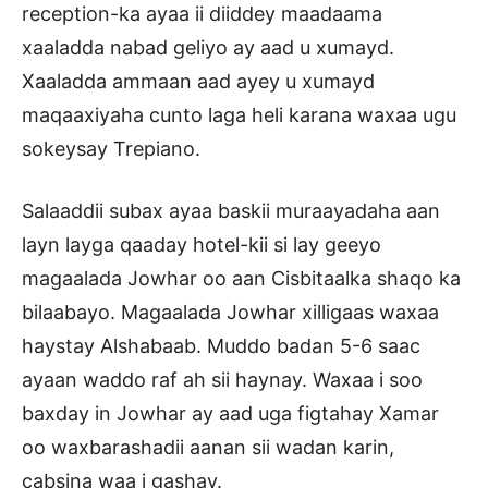
reception-ka ayaa ii diiddey maadaama
xaaladda nabad geliyo ay aad u xumayd.
Xaaladda ammaan aad ayey u xumayd
maqaaxiyaha cunto laga heli karana waxaa ugu
sokeysay Trepiano.
Salaaddii subax ayaa baskii muraayadaha aan
layn layga qaaday hotel-kii si lay geeyo
magaalada Jowhar oo aan Cisbitaalka shaqo ka
bilaabayo. Magaalada Jowhar xilligaas waxaa
haystay Alshabaab. Muddo badan 5-6 saac
ayaan waddo raf ah sii haynay. Waxaa i soo
baxday in Jowhar ay aad uga figtahay Xamar
oo waxbarashadii aanan sii wadan karin,
cabsina waa i gashay.