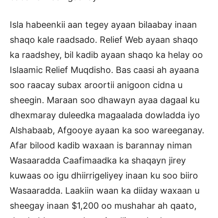
Isla habeenkii aan tegey ayaan bilaabay inaan
shaqo kale raadsado. Relief Web ayaan shaqo
ka raadshey, bil kadib ayaan shaqo ka helay oo
Islaamic Relief Muqdisho. Bas caasi ah ayaana
soo raacay subax aroortii anigoon cidna u
sheegin. Maraan soo dhawayn ayaa dagaal ku
dhexmaray duleedka magaalada dowladda iyo
Alshabaab, Afgooye ayaan ka soo wareeganay.
Afar bilood kadib waxaan is barannay niman
Wasaaradda Caafimaadka ka shaqayn jirey
kuwaas oo igu dhiirrigeliyey inaan ku soo biiro
Wasaaradda. Laakiin waan ka diiday waxaan u
sheegay inaan $1,200 oo mushahar ah qaato,