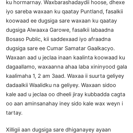
ku hormarnay. Waxbarashadaydii hoose, dhexe
iyo sareba waxaan ku qaatay Puntland, fasalkii
koowaad ee dugsiga sare waxaan ku qaatay
dugsiga Alwaaxa Garowe, fasalkii labaadna
Bosaso Public, kii saddexaad iyo afraadna
dugsiga sare ee Cumar Samatar Gaalkacyo.
Waxaan aad u jeclaa inaan kaalinta koowaad ku
dagaallamo, waxaanna ahaa laba xininyood gala
kaalimaha 1, 2 am 3aad. Waxaa ii suurta geliyey
dadaalkii Waalidku na geliyey. Waxaan sidoo
kale aad u jeclaa oo dheeli jiray kubbadda cagta
oo aan aminsanahay iney sido kale wax weyn i
tartay.
Xilligii aan dugsiga sare dhiganayey ayaan