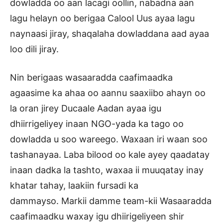
dowladda oo aan lacagi oollin, nabadna aan
lagu helayn oo berigaa Calool Uus ayaa lagu
naynaasi jiray, shaqalaha dowladdana aad ayaa
loo dili jiray.
Nin berigaas wasaaradda caafimaadka
agaasime ka ahaa oo aannu saaxiibo ahayn oo
la oran jirey Ducaale Aadan ayaa igu
dhiirrigeliyey inaan NGO-yada ka tago oo
dowladda u soo wareego. Waxaan iri waan soo
tashanayaa. Laba bilood oo kale ayey qaadatay
inaan dadka la tashto, waxaa ii muuqatay inay
khatar tahay, laakiin fursadi ka
dammayso. Markii damme team-kii Wasaaradda
caafimaadku waxay igu dhiirigeliyeen shir