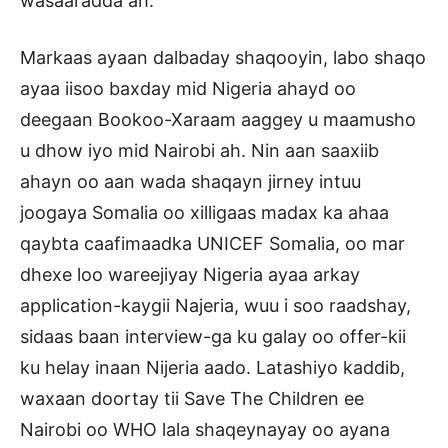
wasaaradda ah.
Markaas ayaan dalbaday shaqooyin, labo shaqo
ayaa iisoo baxday mid Nigeria ahayd oo
deegaan Bookoo-Xaraam aaggey u maamusho
u dhow iyo mid Nairobi ah. Nin aan saaxiib
ahayn oo aan wada shaqayn jirney intuu
joogaya Somalia oo xilligaas madax ka ahaa
qaybta caafimaadka UNICEF Somalia, oo mar
dhexe loo wareejiyay Nigeria ayaa arkay
application-kaygii Najeria, wuu i soo raadshay,
sidaas baan interview-ga ku galay oo offer-kii
ku helay inaan Nijeria aado. Latashiyo kaddib,
waxaan doortay tii Save The Children ee
Nairobi oo WHO lala shaqeynayay oo ayana