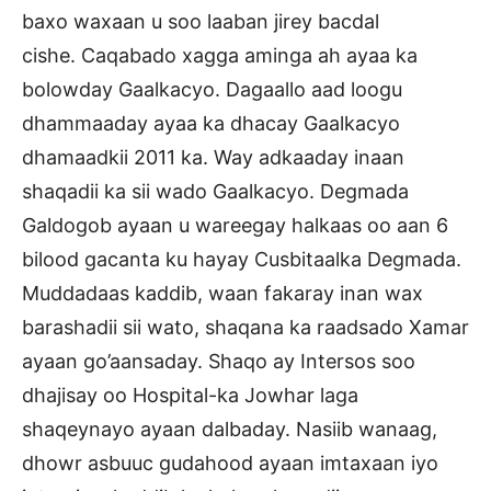
baxo waxaan u soo laaban jirey bacdal
cishe. Caqabado xagga aminga ah ayaa ka
bolowday Gaalkacyo. Dagaallo aad loogu
dhammaaday ayaa ka dhacay Gaalkacyo
dhamaadkii 2011 ka. Way adkaaday inaan
shaqadii ka sii wado Gaalkacyo. Degmada
Galdogob ayaan u wareegay halkaas oo aan 6
bilood gacanta ku hayay Cusbitaalka Degmada.
Muddadaas kaddib, waan fakaray inan wax
barashadii sii wato, shaqana ka raadsado Xamar
ayaan go’aansaday. Shaqo ay Intersos soo
dhajisay oo Hospital-ka Jowhar laga
shaqeynayo ayaan dalbaday. Nasiib wanaag,
dhowr asbuuc gudahood ayaan imtaxaan iyo