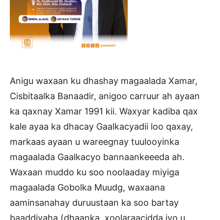
Anigu waxaan ku dhashay magaalada Xamar,
Cisbitaalka Banaadir, anigoo carruur ah ayaan
ka qaxnay Xamar 1991 kii. Waxyar kadiba qax
kale ayaa ka dhacay Gaalkacyadii loo qaxay,
markaas ayaan u wareegnay tuulooyinka
magaalada Gaalkacyo bannaankeeeda ah.
Waxaan muddo ku soo noolaaday miyiga
magaalada Gobolka Muudg, waxaana
aaminsanahay duruustaan ka soo bartay
baaddiyaha (dhaanka, xoolaraacidda iyo u