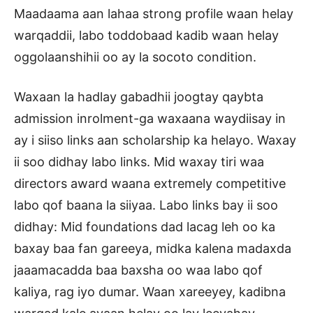
Maadaama aan lahaa strong profile waan helay
warqaddii, labo toddobaad kadib waan helay
oggolaanshihii oo ay la socoto condition.
Waxaan la hadlay gabadhii joogtay qaybta
admission inrolment-ga waxaana waydiisay in
ay i siiso links aan scholarship ka helayo. Waxay
ii soo didhay labo links. Mid waxay tiri waa
directors award waana extremely competitive
labo qof baana la siiyaa. Labo links bay ii soo
didhay: Mid foundations dad lacag leh oo ka
baxay baa fan gareeya, midka kalena madaxda
jaaamacadda baa baxsha oo waa labo qof
kaliya, rag iyo dumar. Waan xareeyey, kadibna