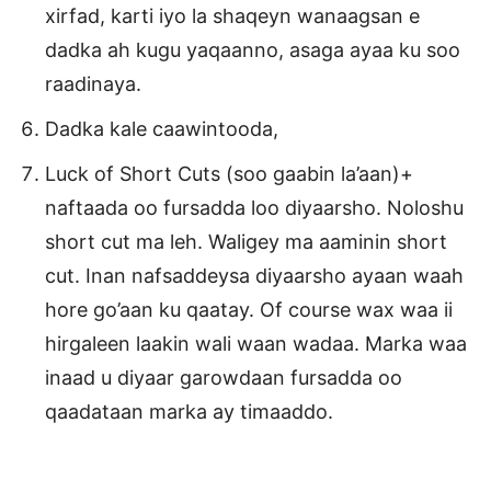
xirfad, karti iyo la shaqeyn wanaagsan e
dadka ah kugu yaqaanno, asaga ayaa ku soo
raadinaya.
Dadka kale caawintooda,
Luck of Short Cuts (soo gaabin la’aan)+
naftaada oo fursadda loo diyaarsho. Noloshu
short cut ma leh. Waligey ma aaminin short
cut. Inan nafsaddeysa diyaarsho ayaan waah
hore go’aan ku qaatay. Of course wax waa ii
hirgaleen laakin wali waan wadaa. Marka waa
inaad u diyaar garowdaan fursadda oo
qaadataan marka ay timaaddo.