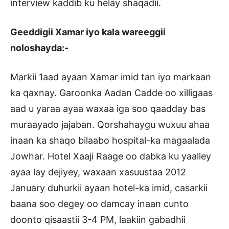
interview kaddib ku helay shaqadii.
Geeddigii Xamar iyo kala wareeggii
noloshayda:-
Markii 1aad ayaan Xamar imid tan iyo markaan
ka qaxnay. Garoonka Aadan Cadde oo xilligaas
aad u yaraa ayaa waxaa iga soo qaadday bas
muraayado jajaban. Qorshahaygu wuxuu ahaa
inaan ka shaqo bilaabo hospital-ka magaalada
Jowhar. Hotel Xaaji Raage oo dabka ku yaalley
ayaa lay dejiyey, waxaan xasuustaa 2012
January duhurkii ayaan hotel-ka imid, casarkii
baana soo degey oo damcay inaan cunto
doonto qisaastii 3-4 PM, laakiin gabadhii