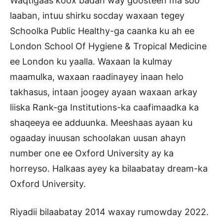
Waqtigaas koox badan way goosteen ma soo
laaban, intuu shirku socday waxaan tegey
Schoolka Public Healthy-ga caanka ku ah ee
London School Of Hygiene & Tropical Medicine
ee London ku yaalla. Waxaan la kulmay
maamulka, waxaan raadinayey inaan helo
takhasus, intaan joogey ayaan waxaan arkay
liiska Rank-ga Institutions-ka caafimaadka ka
shaqeeya ee adduunka. Meeshaas ayaan ku
ogaaday inuusan schoolakan uusan ahayn
number one ee Oxford University ay ka
horreyso. Halkaas ayey ka bilaabatay dream-ka
Oxford University.
Riyadii bilaabatay 2014 waxay rumowday 2022.