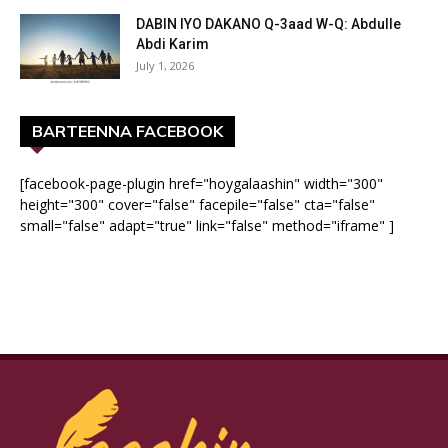
DABIN IYO DAKANO Q-3aad W-Q: Abdulle
Abdi Karim
July 1, 2026
BARTEENNA FACEBOOK
[facebook-page-plugin href="hoygalaashin" width="300"
height="300" cover="false" facepile="false" cta="false"
small="false" adapt="true" link="false" method="iframe" ]