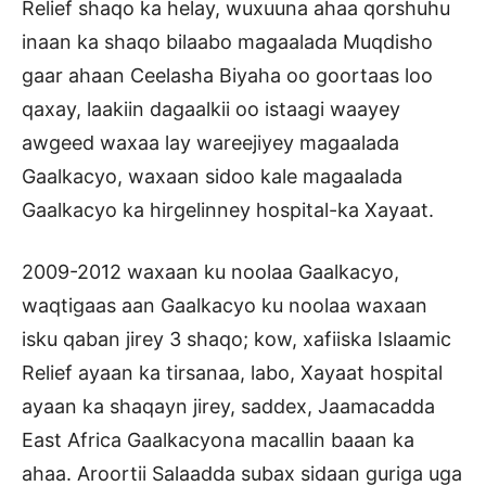
Relief shaqo ka helay, wuxuuna ahaa qorshuhu
inaan ka shaqo bilaabo magaalada Muqdisho
gaar ahaan Ceelasha Biyaha oo goortaas loo
qaxay, laakiin dagaalkii oo istaagi waayey
awgeed waxaa lay wareejiyey magaalada
Gaalkacyo, waxaan sidoo kale magaalada
Gaalkacyo ka hirgelinney hospital-ka Xayaat.
2009-2012 waxaan ku noolaa Gaalkacyo,
waqtigaas aan Gaalkacyo ku noolaa waxaan
isku qaban jirey 3 shaqo; kow, xafiiska Islaamic
Relief ayaan ka tirsanaa, labo, Xayaat hospital
ayaan ka shaqayn jirey, saddex, Jaamacadda
East Africa Gaalkacyona macallin baaan ka
ahaa. Aroortii Salaadda subax sidaan guriga uga