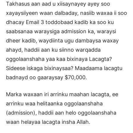
Takhasus aan aad u xiisaynayey ayey soo
xayaysiiyeen waan dalbaday, nasiib waxaa ii soo
dhacay Email 3 toddobaad kadib ka soo ku
saabsanaa waraysiga admission ka, waraysi
dheer kadib, waydiinta ugu dambaysa waxay
ahayd, haddii aan ku siinno warqadda
oggolaanshaha yaa kaa bixinaya Lacagta?
Sideese iskaga bixinaysaa? Maadaama lacagtu
badnayd oo gaaraysay $70,000.
Marka waxaan iri arrinku maahan lacagta, ee
arrinku waa helitaanka oggolaanshaha
(admission), haddii aan helo oggolaanshaha
waan helayaa lacagta insha Allah.