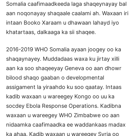
Somalia caafimaadkeeda laga shaqeynayay bal
aan noqonayay shaqaale caalami ah. Waxaan iri
intaan Booko Xaraam u dhawaan lahayd iyo
khatartaas, dalkaaga ka sii shaqee.
2016-2019 WHO Somalia ayaan joogey oo ka
shaqaynayey. Muddadaas waxa ku jirtay xilli
aan ka soo shaqeeyay Geneva oo aan dhowr
bilood shaqo gaaban o developmental
assigament la yiraahdo ku soo qaatay. Intaas
kadib waxaan u wareegey Kongo oo uu ka
socdey Ebola Response Operations. Kadibna
waxaan u wareegey WHO Zimbabwe oo aan
nidaamka caafimaadka ee waddankaas madax
ka ahaa. Kadib waxaan u wareegey Syria oo