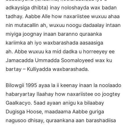
adkaysiga dhibta) inay noloshayda wax badan
tadhay. Aabbe Alle how naxariistee wuxuu ahaa
nin mutacallin ah, wuxuu noogu dadaalay intaan
miyiga joognay inaan baranno quraanka
kariimka ah iyo waxbarashada aasaasiga
ah. Abbe wuxuu ka mid dadka u horreeyey ee
Jamacadda Ummadda Soomaloyeed wax ku
bartay – Kulliyadda waxbarashada.
Bilowgii 1995 ayaa la ii keenay inaan la noolaado
habaryartay Ilaahay how naxariistee oo joogtey
Gaalkacyo. 5aad ayaan anigu ka bilaabay
Dugisga Hoose, maadaama Aabbe guriga
nagusoo dhisay, quraankana aan barashadiisa