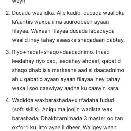
weyn
Ducada waalidka. Alle kadib, ducada waalidka
la’aantiis waxba iima suuroobeen ayaan
filayaa. Waxaan filayaa ducada labadeyda
waalid iney tahay asaaska shaqadaan qabtay.
Riyo+hadaf+shaqo+daacadnimo. Inaad
leedahay riyo cad, leedahay ahdaaf, qabatid
shaqo dhab isla markaana aad si daacadnimo
ah u qabatid ayaan ayaan filayaa iney tahay
waxa i soo caawiyay aadna ku caawin kara.
Wadidda waxbarashada+xirfadaha fudud
(soft skills). Anigu ma joojin wadista wax
barashada. Dhakhtarnimada 3 master oo tan
oxford ku jirto ayaa ii dheer. Waligey waan