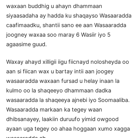
waxaan buddhig u ahayn dhammaan
siyaasadaha ay hadda ku shaqayso Wasaaradda
caafimaadku, shantii sano ee aan Wasaaradda
joogney waxaa soo maray 6 Wasiir iyo 5
agaasime guud.
Waxay ahayd xilligii iigu fiicnayd nolosheyda oo
aan si fiican wax u bartay intii aan joogey
wasaaradda waxaan fursad u helay inaan la
kulmo oo la shaqeeyo dhammaan dadka
wasaaradda la shaqeeya ajnebi iyo Soomaaliba.
Wasaaradda markaan ka tegey waan
dhibsanayey, laakiin duruufo yimid owgood
ayaan uga tegey oo ahaa hoggaan xumo xagga