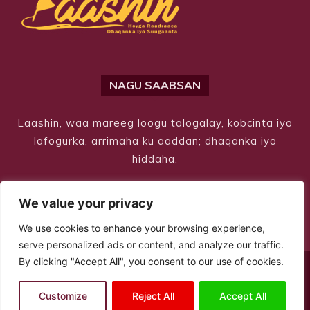
NAGU SAABSAN
Laashin, waa mareeg loogu talogalay, kobcinta iyo
lafogurka, arrimaha ku aaddan; dhaqanka iyo
hiddaha.
We value your privacy
We use cookies to enhance your browsing experience,
serve personalized ads or content, and analyze our traffic.
By clicking "Accept All", you consent to our use of cookies.
© Copyright 2026 – Laashin. All Rights Reserved
Customize
Reject All
Accept All
Site Designed by
ILEYS INC.