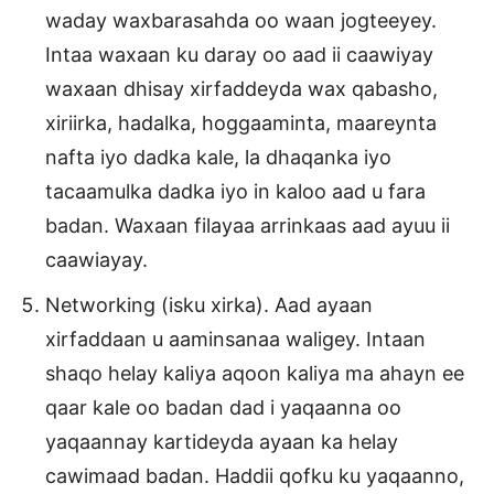
waday waxbarasahda oo waan jogteeyey.
Intaa waxaan ku daray oo aad ii caawiyay
waxaan dhisay xirfaddeyda wax qabasho,
xiriirka, hadalka, hoggaaminta, maareynta
nafta iyo dadka kale, la dhaqanka iyo
tacaamulka dadka iyo in kaloo aad u fara
badan. Waxaan filayaa arrinkaas aad ayuu ii
caawiayay.
Networking (isku xirka). Aad ayaan
xirfaddaan u aaminsanaa waligey. Intaan
shaqo helay kaliya aqoon kaliya ma ahayn ee
qaar kale oo badan dad i yaqaanna oo
yaqaannay kartideyda ayaan ka helay
cawimaad badan. Haddii qofku ku yaqaanno,