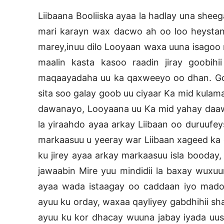
Liibaana Booliiska ayaa la hadlay una shee
mari karayn wax dacwo ah oo loo heystana
marey,inuu dilo Looyaan waxa uuna isagoo m
maalin kasta kasoo raadin jiray goobih
maqaayadaha uu ka qaxweeyo oo dhan. Goor
sita soo galay goob uu ciyaar Ka mid kulam
dawanayo, Looyaana uu Ka mid yahay daaw
la yiraahdo ayaa arkay Liibaan oo duruufe
markaasuu u yeeray war Liibaan xageed ka
ku jirey ayaa arkay markaasuu isla booday
jawaabin Mire yuu mindidii la baxay wuxu
ayaa wada istaagay oo caddaan iyo mado
ayuu ku orday, waxaa qayliyey gabdhihii sh
ayuu ku kor dhacay wuuna jabay iyada uusa