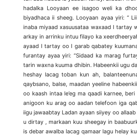
hadalka Looyaan ee isagoo weli ka dhoo
biyadhaca ii sheeg. Looyaan ayaa yiri: “ L
inaba miyaad xasuusataa waxaad I tartay 
arkay in arrinku intuu filayo ka xeerdheery
ayaad I tartay oo I garab qabatey kuuman
furantay ayaa yiri: “Sidaad ka marag fur
tarin waxna kuuma dhibin. Habeenkii ugu d
heshay lacag toban kun ah, balanteenun
qaybsano, balse, maadan yeeline habeenkii 
oo kaash intaa le’eg ma qaadi karnee, ber
anigoon ku arag oo aadan telefoon iga qaba
iigu jawaabtay Ladan ayaan siiyey oo allaa
u dirtay , markaan kuu sheegay in baabuurk
is debar awalba lacag qamaar lagu helay k