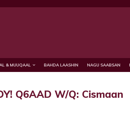
AL & MUUQAAL
BAHDA LAASHIN
NAGU SAABSAN
Y! Q6AAD W/Q: Cismaan