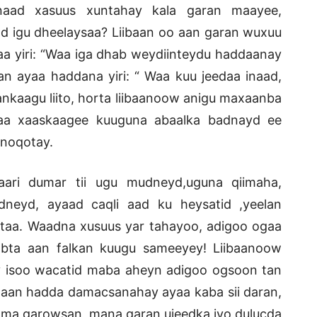
inaad xasuus xuntahay kala garan maayee,
d igu dheelaysaa? Liibaan oo aan garan wuxuu
aa yiri: “Waa iga dhab weydiinteydu haddaanay
n ayaa haddana yiri: “ Waa kuu jeedaa inaad,
nkaagu liito, horta liibaanoow anigu maxaanba
aa xaaskaagee kuuguna abaalka badnayd ee
 noqotay.
aari dumar tii ugu mudneyd,uguna qiimaha,
neyd, ayaad caqli aad ku heysatid ,yeelan
aa. Waadna xusuus yar tahayoo, adigoo ogaa
abta aan falkan kuugu sameeyey! Liibaanoow
 isoo wacatid maba aheyn adigoo ogsoon tan
 aan hadda damacsanahay ayaa kaba sii daran,
i ma garowsan, mana garan ujeedka iyo dulucda