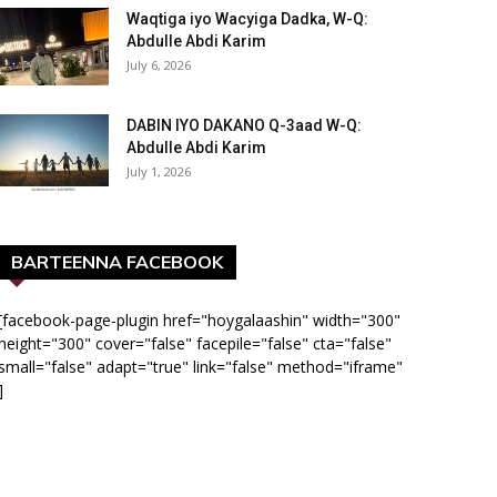
Waqtiga iyo Wacyiga Dadka, W-Q:
Abdulle Abdi Karim
July 6, 2026
DABIN IYO DAKANO Q-3aad W-Q:
Abdulle Abdi Karim
July 1, 2026
BARTEENNA FACEBOOK
[facebook-page-plugin href="hoygalaashin" width="300"
height="300" cover="false" facepile="false" cta="false"
small="false" adapt="true" link="false" method="iframe"
]