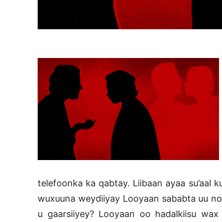
telefoonka ka qabtay. Liibaan ayaa su’aal k
wuxuuna weydiiyay Looyaan sababta uu nolo
u gaarsiiyey? Looyaan oo hadalkiisu wax n