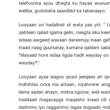
telefoonka ayuu dhegta ku hayaa wuxuu
weliba, godobaha saaxiibkii ka tabanaayo.
Looyaan oo hadalkisii sii wata yaa yiri: “
qabteen qalad igama gelin, naagta isku ke
sidaas awgeed waxaan dareemay inaan gef
inaad naag guursatay, kumana qaldani sabab
“Maxaad hore sidaa iigula hadli weyday oo 
weyday?”.
Looyaan ayaa isagoo qosol jeesjees ah qo
indhihiisu cirka ma arkaan, niyahoww anig
ilama aadan ahayn, midna ogoow, weli wa
haddaad magacayga maqasho inaad ciil d
dadnimo iyo ragganimo lagaa dugsado midn