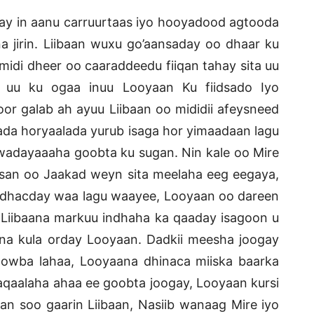
gay in aanu carruurtaas iyo hooyadood agtooda
 jirin. Liibaan wuxu go’aansaday oo dhaar ku
idi dheer oo caaraddeedu fiiqan tahay sita uu
ii uu ku ogaa inuu Looyaan Ku fiidsado Iyo
 galab ah ayuu Liibaan oo mididii afeysneed
ada horyaalada yurub isaga hor yimaadaan lagu
adayaaaha goobta ku sugan. Nin kale oo Mire
ysan oo Jaakad weyn sita meelaha eeg eegaya,
 dhacday waa lagu waayee, Looyaan oo dareen
, Liibaana markuu indhaha ka qaaday isagoon u
una kula orday Looyaan. Dadkii meesha joogay
owba lahaa, Looyaana dhinaca miiska baarka
aqaalaha ahaa ee goobta joogay, Looyaan kursi
n soo gaarin Liibaan, Nasiib wanaag Mire iyo