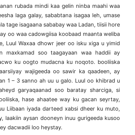
anan rubada mindi kaa gelin ninba maahi waa
eesha laga galay, sababtana isagaa leh, umase
a tage isagaana sababay waa Ladan, tiisii hore
aday oo waa cadowgiisa koobaad maanta weliba
e, Luul Waxaa dhowr jeer oo isku xiga u yimid
baan maxkamad soo taagayaan waa haddii ay
dacwo ku oogto mudacna ku noqoto. booliiska
aarsiiyay wajigeeda oo sawir ka qaadeen, ay
an 1 – 3 sanno ah uu u galo. Luul oo khibrad u
heyd garyaqaanad soo baratay sharciga, si
liiska, hase ahaatee way ku gacan seyrtay,
 Liibaan iyada darteed xabsi dheer ku muto,
y, laakiin aysan dooneyn inuu gurigeeda kusoo
ey dacwadii loo heystay.