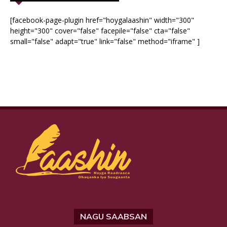
[facebook-page-plugin href="hoygalaashin" width="300"
height="300" cover="false" facepile="false" cta="false"
small="false" adapt="true" link="false" method="iframe" ]
NAGU SAABSAN