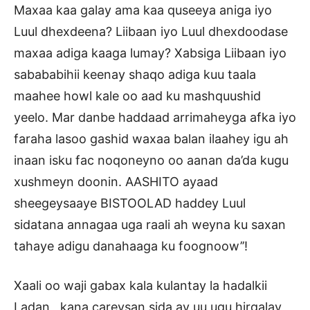
Maxaa kaa galay ama kaa quseeya aniga iyo
Luul dhexdeena? Liibaan iyo Luul dhexdoodase
maxaa adiga kaaga lumay? Xabsiga Liibaan iyo
sabababihii keenay shaqo adiga kuu taala
maahee howl kale oo aad ku mashquushid
yeelo. Mar danbe haddaad arrimaheyga afka iyo
faraha lasoo gashid waxaa balan ilaahey igu ah
inaan isku fac noqoneyno oo aanan da’da kugu
xushmeyn doonin. AASHITO ayaad
sheegeysaaye BISTOOLAD haddey Luul
sidatana annagaa uga raali ah weyna ku saxan
tahaye adigu danahaaga ku foognoow’’!
Xaali oo waji gabax kala kulantay la hadalkii
Ladan , kana careysan sida ay uu ugu hirgalay