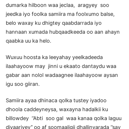
dumarka hilboon waa jeclaa, aragyey soo
jeedka iyo foolka samiira ma foolxumo balse,
belo waxay ku dhigtey qaabdarrada iyo
hannaan xumada hubqaadkeeda oo aan ahayn
qaabka uu ka helo.
Wuxuu hoosta ka leeyahay yeelkadeeda
ilaahayoow may jinni u ekaato dantaydu waa
gabar aan nolol wadaagnee ilaahayoow aysan
igu soo giiran.
Samiira ayaa dhinaca qolka tustey iyadoo
dhoola caddeyneysa, waxayna hadalkii ku
billowdey ‘’Abti soo gal waa kanaa qolka laguu
diyaariyey’’ oo af soomaaligii dhallinyarada ‘’say