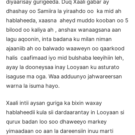
diyaarisay gurigeeda. Duq Xaali gabar ay
dhashay oo Samiira la yiraahdo oo ka mid ah
hablaheeda, xaasna aheyd muddo kooban oo 5
bilood oo kaliya ah , anshax wanaagsana aan
lagu aqoonin, inta badana ku milan niman
ajaaniib ah oo balwado waaweyn oo qaarkood
halis caafimaad iyo mid bulshaba leeyihiin leh,
ayay la dooneysaa inay Looyaan ku asturato
isaguse ma oga. Waa adduunyo jahwareersan
warna la isuma hayo.
Xaali intii aysan guriga ka bixin waxay
hablaheedii kula sii dardaarantay in Looyaan si
qurux badan loo soo dhaweeyo markey
yimaadaan oo aan la dareensiin inuu marti