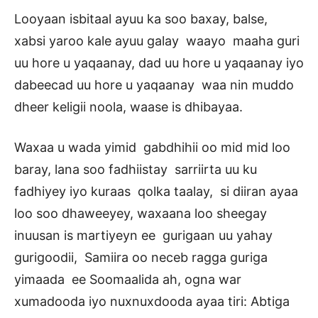
Looyaan isbitaal ayuu ka soo baxay, balse,
xabsi yaroo kale ayuu galay waayo maaha guri
uu hore u yaqaanay, dad uu hore u yaqaanay iyo
dabeecad uu hore u yaqaanay waa nin muddo
dheer keligii noola, waase is dhibayaa.
Waxaa u wada yimid gabdhihii oo mid mid loo
baray, lana soo fadhiistay sarriirta uu ku
fadhiyey iyo kuraas qolka taalay, si diiran ayaa
loo soo dhaweeyey, waxaana loo sheegay
inuusan is martiyeyn ee gurigaan uu yahay
gurigoodii, Samiira oo neceb ragga guriga
yimaada ee Soomaalida ah, ogna war
xumadooda iyo nuxnuxdooda ayaa tiri: Abtiga