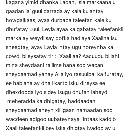
kagana yimid dhanka Ladan, isla markaana u
qaadan la’ guul darrada ay kala kulantay
howgalkaas, ayaa durbaba taleefan kale ku
dhufatay Luul. Leyla ayaa ka qabatay taleefankii
marka ay weydiisay qofka hadlaya Xaalina isu
sheegtay, ayay Layla intay ugu horeynba ka
cowdi bileysatay tiri: ‘’Xaali aa? Aacuudu billahi
mina sheydaani rajiime hana soo wacan
sheydaamad yahay Alla iyo rasuulba ka furatay,
ee hablaha ay dhali karto isku direysa ee
dhexdooda iyo sidey isugu dhufan laheyd
meheradda ka dhigatay, haddaadan
sheydaamad aheyn xilligaan namaadan soo
wacdeen adigoo uubateynaya’’ Intaas kaddib
Xaali taleefankii bey iska dhigtay iyadoo ay u