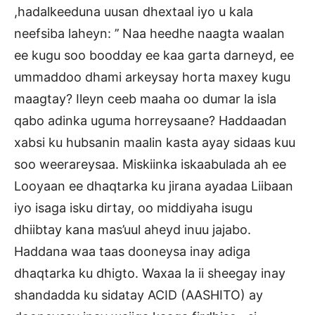
,hadalkeeduna uusan dhextaal iyo u kala
neefsiba laheyn: ’’ Naa heedhe naagta waalan
ee kugu soo boodday ee kaa garta darneyd, ee
ummaddoo dhami arkeysay horta maxey kugu
maagtay? Ileyn ceeb maaha oo dumar la isla
qabo adinka uguma horreysaane? Haddaadan
xabsi ku hubsanin maalin kasta ayay sidaas kuu
soo weerareysaa. Miskiinka iskaabulada ah ee
Looyaan ee dhaqtarka ku jirana ayadaa Liibaan
iyo isaga isku dirtay, oo middiyaha isugu
dhiibtay kana mas’uul aheyd inuu jajabo.
Haddana waa taas dooneysa inay adiga
dhaqtarka ku dhigto. Waxaa la ii sheegay inay
shandadda ku sidatay ACID (AASHITO) ay