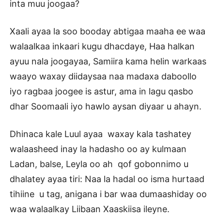
inta muu joogaa?
Xaali ayaa la soo booday abtigaa maaha ee waa
walaalkaa inkaari kugu dhacdaye, Haa halkan
ayuu nala joogayaa, Samiira kama helin warkaas
waayo waxay diidaysaa naa madaxa daboollo
iyo ragbaa joogee is astur, ama in lagu qasbo
dhar Soomaali iyo hawlo aysan diyaar u ahayn.
Dhinaca kale Luul ayaa waxay kala tashatey
walaasheed inay la hadasho oo ay kulmaan
Ladan, balse, Leyla oo ah qof gobonnimo u
dhalatey ayaa tiri: Naa la hadal oo isma hurtaad
tihiine u tag, anigana i bar waa dumaashiday oo
waa walaalkay Liibaan Xaaskiisa ileyne.