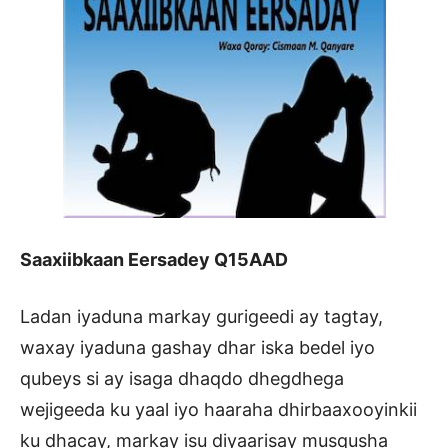
Saaxiibkaan Eersadey Q15AAD
Ladan iyaduna markay gurigeedi ay tagtay,
waxay iyaduna gashay dhar iska bedel iyo
qubeys si ay isaga dhaqdo dhegdhega
wejigeeda ku yaal iyo haaraha dhirbaaxooyinkii
ku dhacay, markay isu diyaarisay musqusha