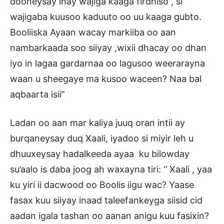
dooneysay inay wajiga kaaga firdhiso , si
wajigaba kuusoo kaduuto oo uu kaaga gubto.
Booliiska Ayaan wacay markiiba oo aan
nambarkaada soo siiyay ,wixii dhacay oo dhan
iyo in lagaa gardarnaa oo lagusoo weerarayna
waan u sheegaye ma kusoo waceen? Naa bal
aqbaarta isii’’
Ladan oo aan mar kaliya juuq oran intii ay
burqaneysay duq Xaali, iyadoo si miyir leh u
dhuuxeysay hadalkeeda ayaa ku bilowday
su’aalo is daba joog ah waxayna tiri: ‘’ Xaali , yaa
ku yiri ii dacwood oo Boolis iigu wac? Yaase
fasax kuu siiyay inaad taleefankeyga siisid cid
aadan igala tashan oo aanan anigu kuu fasixin?