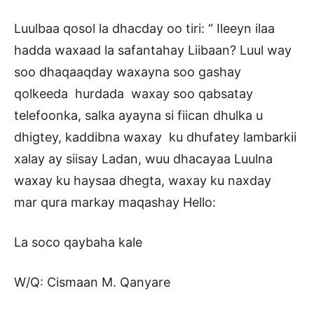
Luulbaa qosol la dhacday oo tiri: “ Ileeyn ilaa
hadda waxaad la safantahay Liibaan? Luul way
soo dhaqaaqday waxayna soo gashay
qolkeeda hurdada waxay soo qabsatay
telefoonka, salka ayayna si fiican dhulka u
dhigtey, kaddibna waxay ku dhufatey lambarkii
xalay ay siisay Ladan, wuu dhacayaa Luulna
waxay ku haysaa dhegta, waxay ku naxday
mar qura markay maqashay Hello:
La soco qaybaha kale
W/Q: Cismaan M. Qanyare