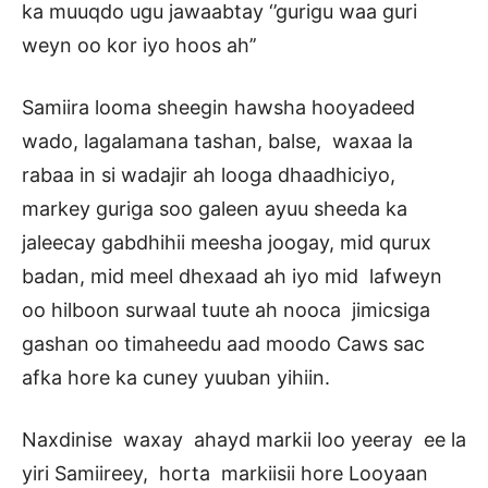
ka muuqdo ugu jawaabtay ‘’gurigu waa guri
weyn oo kor iyo hoos ah’’
Samiira looma sheegin hawsha hooyadeed
wado, lagalamana tashan, balse, waxaa la
rabaa in si wadajir ah looga dhaadhiciyo,
markey guriga soo galeen ayuu sheeda ka
jaleecay gabdhihii meesha joogay, mid qurux
badan, mid meel dhexaad ah iyo mid lafweyn
oo hilboon surwaal tuute ah nooca jimicsiga
gashan oo timaheedu aad moodo Caws sac
afka hore ka cuney yuuban yihiin.
Naxdinise waxay ahayd markii loo yeeray ee la
yiri Samiireey, horta markiisii hore Looyaan