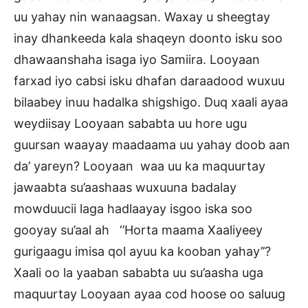
uu yahay nin wanaagsan. Waxay u sheegtay
inay dhankeeda kala shaqeyn doonto isku soo
dhawaanshaha isaga iyo Samiira. Looyaan
farxad iyo cabsi isku dhafan daraadood wuxuu
bilaabey inuu hadalka shigshigo. Duq xaali ayaa
weydiisay Looyaan sababta uu hore ugu
guursan waayay maadaama uu yahay doob aan
da’ yareyn? Looyaan waa uu ka maquurtay
jawaabta su’aashaas wuxuuna badalay
mowduucii laga hadlaayay isgoo iska soo
gooyay su’aal ah ‘’Horta maama Xaaliyeey
gurigaagu imisa qol ayuu ka kooban yahay’’?
Xaali oo la yaaban sababta uu su’aasha uga
maquurtay Looyaan ayaa cod hoose oo saluug