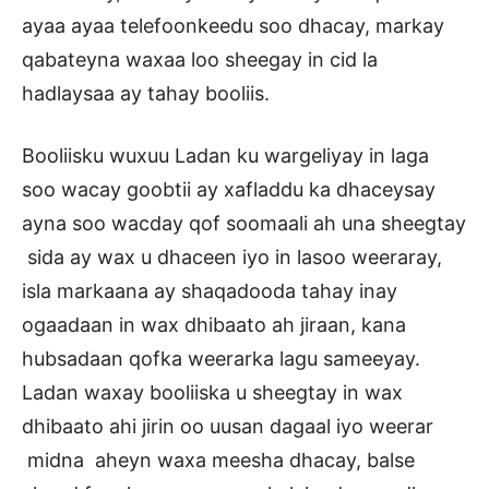
ayaa ayaa telefoonkeedu soo dhacay, markay
qabateyna waxaa loo sheegay in cid la
hadlaysaa ay tahay booliis.
Booliisku wuxuu Ladan ku wargeliyay in laga
soo wacay goobtii ay xafladdu ka dhaceysay
ayna soo wacday qof soomaali ah una sheegtay
sida ay wax u dhaceen iyo in lasoo weeraray,
isla markaana ay shaqadooda tahay inay
ogaadaan in wax dhibaato ah jiraan, kana
hubsadaan qofka weerarka lagu sameeyay.
Ladan waxay booliiska u sheegtay in wax
dhibaato ahi jirin oo uusan dagaal iyo weerar
midna aheyn waxa meesha dhacay, balse