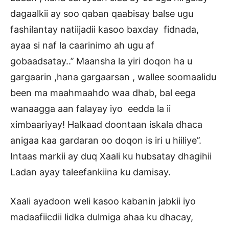
dagaalkii ay soo qaban qaabisay balse ugu
fashilantay natiijadii kasoo baxday fidnada,
ayaa si naf la caarinimo ah ugu af
gobaadsatay..’’ Maansha la yiri doqon ha u
gargaarin ,hana gargaarsan , wallee soomaalidu
been ma maahmaahdo waa dhab, bal eega
wanaagga aan falayay iyo eedda la ii
ximbaariyay! Halkaad doontaan iskala dhaca
anigaa kaa gardaran oo doqon is iri u hiiliye’’.
Intaas markii ay duq Xaali ku hubsatay dhagihii
Ladan ayay taleefankiina ku damisay.
Xaali ayadoon weli kasoo kabanin jabkii iyo
madaafiicdii lidka dulmiga ahaa ku dhacay,