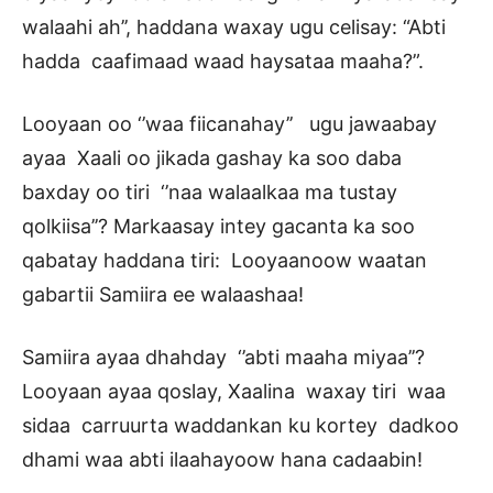
walaahi ah’’, haddana waxay ugu celisay: “Abti
hadda caafimaad waad haysataa maaha?”.
Looyaan oo ‘’waa fiicanahay’’ ugu jawaabay
ayaa Xaali oo jikada gashay ka soo daba
baxday oo tiri ‘’naa walaalkaa ma tustay
qolkiisa’’? Markaasay intey gacanta ka soo
qabatay haddana tiri: Looyaanoow waatan
gabartii Samiira ee walaashaa!
Samiira ayaa dhahday ‘’abti maaha miyaa’’?
Looyaan ayaa qoslay, Xaalina waxay tiri waa
sidaa carruurta waddankan ku kortey dadkoo
dhami waa abti ilaahayoow hana cadaabin!