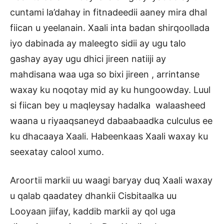
cuntami la’dahay in fitnadeedii aaney mira dhal
fiican u yeelanain. Xaali inta badan shirqoollada
iyo dabinada ay maleegto sidii ay ugu talo
gashay ayay ugu dhici jireen natiiji ay
mahdisana waa uga so bixi jireen , arrintanse
waxay ku noqotay mid ay ku hungoowday. Luul
si fiican bey u maqleysay hadalka walaasheed
waana u riyaaqsaneyd dabaabaadka culculus ee
ku dhacaaya Xaali. Habeenkaas Xaali waxay ku
seexatay calool xumo.
Aroortii markii uu waagi baryay duq Xaali waxay
u qalab qaadatey dhankii Cisbitaalka uu
Looyaan jiifay, kaddib markii ay qol uga