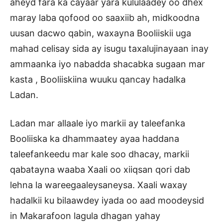
aheyd fara ka cayaar yara kululaadey oo dhex
maray laba qofood oo saaxiib ah, midkoodna
uusan dacwo qabin, waxayna Booliiskii uga
mahad celisay sida ay isugu taxalujinayaan inay
ammaanka iyo nabadda shacabka sugaan mar
kasta , Booliiskiina wuuku qancay hadalka
Ladan.
Ladan mar allaale iyo markii ay taleefanka
Booliiska ka dhammaatey ayaa haddana
taleefankeedu mar kale soo dhacay, markii
qabatayna waaba Xaali oo xiiqsan qori dab
lehna la wareegaaleysaneysa. Xaali waxay
hadalkii ku bilaawdey iyada oo aad moodeysid
in Makarafoon lagula dhagan yahay