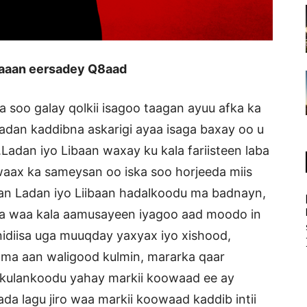
kaaan eersadey Q8aad
a soo galay qolkii isagoo taagan ayuu afka ka
adan kaddibna askarigi ayaa isaga baxay oo u
Ladan iyo Libaan waxay ku kala fariisteen laba
lwaax ka sameysan oo iska soo horjeeda miis
an Ladan iyo Liibaan hadalkoodu ma badnayn,
a waa kala aamusayeen iyagoo aad moodo in
idiisa uga muuqday yaxyax iyo xishood,
 ama aan waligood kulmin, mararka qaar
kulankoodu yahay markii koowaad ee ay
da lagu jiro waa markii koowaad kaddib intii