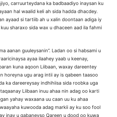
jiyo, carruurteydana ka badbaadiyo inaysan ku
yaan hal waalid keli ah sida hadda dhacdey.
n ayaad si tartiib ah u xalin doontaan adiga iy
kuu sharaxo sida wax u dhaceen aad ila fahmi
uma aanan guuleysanin’’. Ladan oo si habsami u
aaricinaysa ayaa ilaahey yaab u keenay,
baran kuna aqoon Liibaan, waxay dareentey
n horeyna ugu arag intii ay is qabeen taasoo
ada ka dareereysay indhihiisa sida roobka uga
aqaanay Liibaan inuu ahaa nin adag oo karti
 sugan yahay waxaana uu caan uu ku ahaa
 waayaha kuwooda adag markii ay ku soo fool
say inay u qabaneyso Qareen u dood oo kuwa