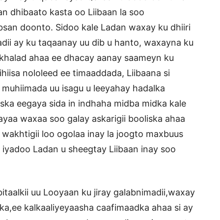
n dhibaato kasta oo Liibaan la soo
an doonto. Sidoo kale Ladan waxay ku dhiiri
madii ay ku taqaanay uu dib u hanto, waxayna ku
o khalad ahaa ee dhacay aanay saameyn ku
ihiisa nololeed ee timaaddada, Liibaana si
muhiimada uu isagu u leeyahay hadalka
ska eegaya sida in indhaha midba midka kale
ayaa waxaa soo galay askarigii booliska ahaa
akhtigii loo ogolaa inay la joogto maxbuus
 iyadoo Ladan u sheegtay Liibaan inay soo
itaalkii uu Looyaan ku jiray galabnimadii,waxay
lka,ee kalkaaliyeyaasha caafimaadka ahaa si ay