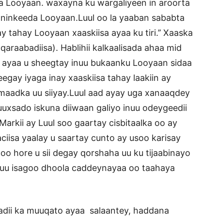
a Looyaan. waxayna ku wargaliyeen in aroorta
no ninkeeda Looyaan.Luul oo la yaaban sababta
y tahay Looyaan xaaskiisa ayaa ku tiri.’’ Xaaska
araabadiisa). Hablihii kalkaalisada ahaa mid
l ayaa u sheegtay inuu bukaanku Looyaan sidaa
ay iyaga inay xaaskiisa tahay laakiin ay
maadka uu siiyay.Luul aad ayay uga xanaaqdey
uuxsado iskuna diiwaan galiyo inuu odeygeedii
arkii ay Luul soo gaartay cisbitaalka oo ay
naciisa yaalay u saartay cunto ay usoo karisay
oo hore u sii degay qorshaha uu ku tijaabinayo
 intuu isagoo dhoola caddeynayaa oo taahaya
hadii ka muuqato ayaa salaantey, haddana