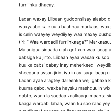
furriiinku dhacay.
Ladan waxay Liibaan gudoonsiisay alaabo dha
waxyaabo kale uu u baahnaa markaas, waxay
is celin waayey weydiiyey waa maxay bush
tiri: “ Waa warqadii furriinkaaga?” Markaasu
Ma anigaa sidaada u ah qof xun waa lacag a
xabsiga ku jirto. Liibaan ayaa waxaa ku so
kuu ka cabsi qabay inay meherkeedii weydi
sheegana aysan jirin, iyo in ay isaga lacag u
Ladan ayaa aragtey dareenka weji gabaxa k
kuuma qabo, waxba haysku mashquulin wixii
qabto, waan la socdaa xaalkaagu maanta sid
kaaga warqabi lahaa, waan ku soo raadiye