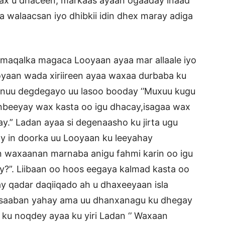
wax u dhaceen, markaas ayaan ogaaday inaad
a walaacsan iyo dhibkii idin dhex maray adiga
 maqalka magaca Looyaan ayaa mar allaale iyo
oyaan wada xiriireen ayaa waxaa durbaba ku
inuu degdegayo uu lasoo booday ‘’Muxuu kugu
anbeeyay wax kasta oo igu dhacay,isagaa wax
y.” Ladan ayaa si degenaasho ku jirta ugu
y in doorka uu Looyaan ku leeyahay
in waxaanan marnaba anigu fahmi karin oo igu
y?”. Liibaan oo hoos eegaya kalmad kasta oo
ay qadar daqiiqado ah u dhaxeeyaan isla
xisaaban yahay ama uu dhanxanagu ku dhegay
u noqdey ayaa ku yiri Ladan ‘’ Waxaan