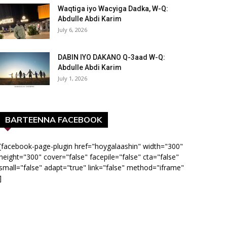
Waqtiga iyo Wacyiga Dadka, W-Q:
Abdulle Abdi Karim
July 6, 2026
DABIN IYO DAKANO Q-3aad W-Q:
Abdulle Abdi Karim
July 1, 2026
BARTEENNA FACEBOOK
[facebook-page-plugin href="hoygalaashin" width="300"
height="300" cover="false" facepile="false" cta="false"
small="false" adapt="true" link="false" method="iframe"
]