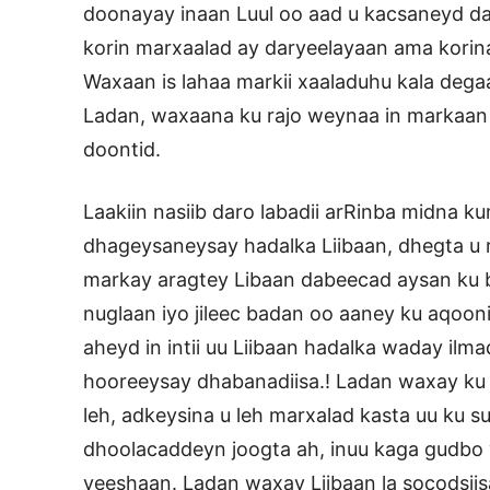
doonayay inaan Luul oo aad u kacsaneyd da
korin marxaalad ay daryeelayaan ama korina
Waxaan is lahaa markii xaaladuhu kala degaa
Ladan, waxaana ku rajo weynaa in markaan 
doontid.
Laakiin nasiib daro labadii arRinba midna k
dhageysaneysay hadalka Liibaan, dhegta u r
markay aragtey Libaan dabeecad aysan ku 
nuglaan iyo jileec badan oo aaney ku aqooni
aheyd in intii uu Liibaan hadalka waday ilm
hooreeysay dhabanadiisa.! Ladan waxay ku t
leh, adkeysina u leh marxalad kasta uu ku
dhoolacaddeyn joogta ah, inuu kaga gudbo
yeeshaan. Ladan waxay Liibaan la socodsii