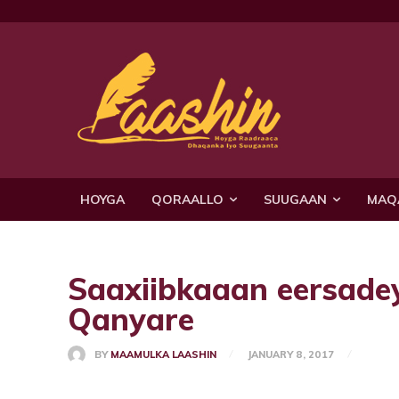
HOYGA
QORAALLO
SUUGAAN
MAQ
Saaxiibkaaan eersad
Qanyare
BY
MAAMULKA LAASHIN
JANUARY 8, 2017