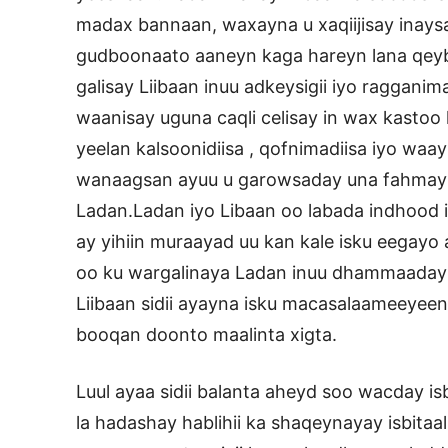
madax bannaan, waxayna u xaqiijisay inaysa
gudboonaato aaneyn kaga hareyn lana qeybs
galisay Liibaan inuu adkeysigii iyo raggani
waanisay uguna caqli celisay in wax kasto
yeelan kalsoonidiisa , qofnimadiisa iyo waay
wanaagsan ayuu u garowsaday una fahmay 
Ladan.Ladan iyo Libaan oo labada indhood i
ay yihiin muraayad uu kan kale isku eegayo 
oo ku wargalinaya Ladan inuu dhammaaday w
Liibaan sidii ayayna isku macasalaameeyeen
booqan doonto maalinta xigta.
Luul ayaa sidii balanta aheyd soo wacday isb
la hadashay hablihii ka shaqeynayay isbitaa