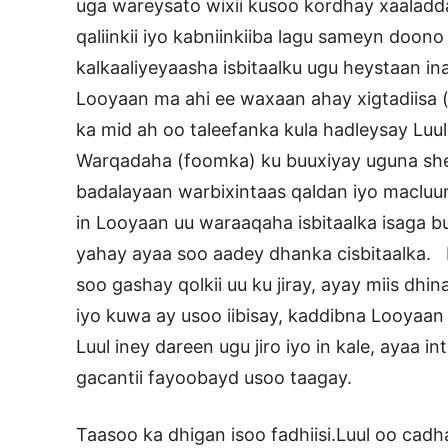
uga wareysato wixii kusoo kordhay xaaladd
qaliinkii iyo kabniinkiiba lagu sameyn doo
kalkaaliyeyaasha isbitaalku ugu heystaan ina
Looyaan ma ahi ee waxaan ahay xigtadiisa (q
ka mid ah oo taleefanka kula hadleysay Luu
Warqadaha (foomka) ku buuxiyay uguna sheeg
badalayaan warbixintaas qaldan iyo macluu
in Looyaan uu waraaqaha isbitaalka isaga b
yahay ayaa soo aadey dhanka cisbitaalka. M
soo gashay qolkii uu ku jiray, ayay miis dhi
iyo kuwa ay usoo iibisay, kaddibna Looyaan 
Luul iney dareen ugu jiro iyo in kale, ayaa
gacantii fayoobayd usoo taagay.
Taasoo ka dhigan isoo fadhiisi.Luul oo cad