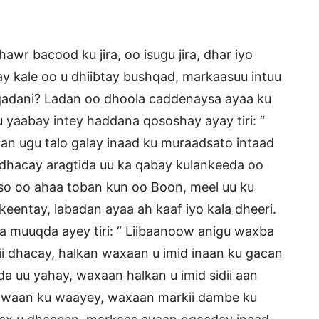
wr bacood ku jira, oo isugu jira, dhar iyo
 kale oo u dhiibtay bushqad, markaasuu intuu
qadani? Ladan oo dhoola caddenaysa ayaa ku
u yaabay intey haddana qososhay ayay tiri: “
an ugu talo galay inaad ku muraadsato intaad
o dhacay aragtida uu ka qabay kulankeeda oo
iso oo ahaa toban kun oo Boon, meel uu ku
 keentay, labadan ayaa ah kaaf iyo kala dheeri.
a muuqda ayey tiri: “ Liibaanoow anigu waxba
 dhacay, halkan waxaan u imid inaan ku gacan
a uu yahay, waxaan halkan u imid sidii aan
y waan ku waayey, waxaan markii dambe ku