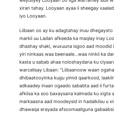
weydiiyey Looyaan oo iiga warramey sidii 
xiran tahay. Looyaan ayaa ii sheegay xaalad
iyo Looyaan.
Liibaan oo ay ku adagtahay inuu dhegaysto
markii uu Ladan afkeeda ka maqlay inay Lo
dhashay shaki, wuxuuna isgoo aad moodid 
yiri ninkaas waa beenaale…waa ninkii ka d
kasta u sabab ahaa noloshaydana ku ciyaara
warcelisay Libaan: “Liibaanoow waan ogaha
dhibaatooyinka kugu yimid qaarkood, laaki
adkaadey inaan ogaado sababta aad ii furta
afkiisa ka soo baxaysana kalmada ku xigta 
markaasna aad moodeysid in hadalkiisu u 
dhawaqa erayada afsoomaaliguna gabaabsi k