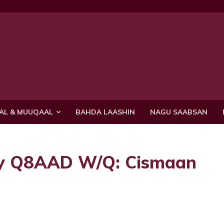
AL & MUUQAAL
BAHDA LAASHIN
NAGU SAABSAN
ey Q8AAD W/Q: Cismaan