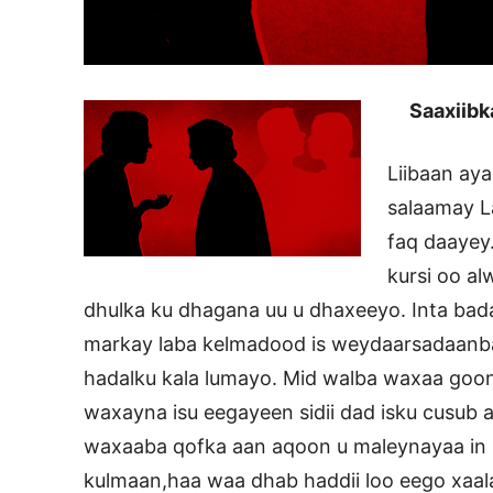
Saaxiib
Liibaan aya
salaamay L
faq daayey.
kursi oo a
dhulka ku dhagana uu u dhaxeeyo. Inta bad
markay laba kelmadood is weydaarsadaanb
hadalku kala lumayo. Mid walba waxaa goon
waxayna isu eegayeen sidii dad isku cusub
waxaaba qofka aan aqoon u maleynayaa in 
kulmaan,haa waa dhab haddii loo eego xaala