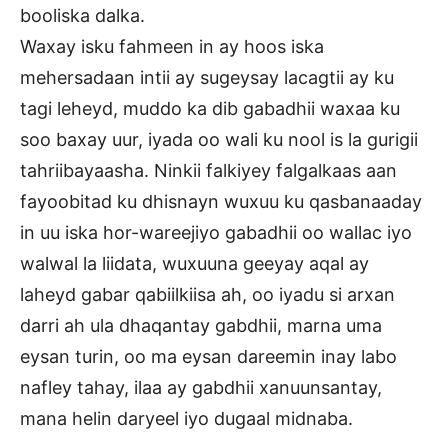
booliska dalka.
Waxay isku fahmeen in ay hoos iska
mehersadaan intii ay sugeysay lacagtii ay ku
tagi leheyd, muddo ka dib gabadhii waxaa ku
soo baxay uur, iyada oo wali ku nool is la gurigii
tahriibayaasha. Ninkii falkiyey falgalkaas aan
fayoobitad ku dhisnayn wuxuu ku qasbanaaday
in uu iska hor-wareejiyo gabadhii oo wallac iyo
walwal la liidata, wuxuuna geeyay aqal ay
laheyd gabar qabiilkiisa ah, oo iyadu si arxan
darri ah ula dhaqantay gabdhii, marna uma
eysan turin, oo ma eysan dareemin inay labo
nafley tahay, ilaa ay gabdhii xanuunsantay,
mana helin daryeel iyo dugaal midnaba.