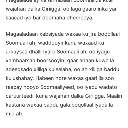
wajahan dalka Giriigga, oo lagu gaaro inka yar
saacad iyo bar doomaha dheereeya.
Magaaladaan xabsiyada waxaa ku jira boqollaal
Soomaali ah, waddooyinkana waxaad ku
arkaysaa dhallinyaro Soomaali ah, oo iyagu
xambaarsan boorsooyin, gaar ahaan kuwa la
adeegsado xilliga kuleelaha, oo ah xilliga baddu
kulushahay. Habeen hore waxaa gaari ila soo
raacay hooyo Soomaaliyeed, oo iyadu wadato
caruurteedii kuna wajahan dalka Giriigga. Maalin
kastana waxaa badda gala boqollaal iyada la
mid ah.