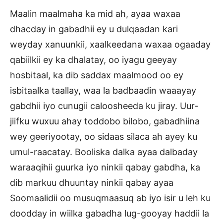
Maalin maalmaha ka mid ah, ayaa waxaa
dhacday in gabadhii ey u dulqaadan kari
weyday xanuunkii, xaalkeedana waxaa ogaaday
qabiilkii ey ka dhalatay, oo iyagu geeyay
hosbitaal, ka dib saddax maalmood oo ey
isbitaalka taallay, waa la badbaadin waaayay
gabdhii iyo cunugii caloosheeda ku jiray. Uur-
jiifku wuxuu ahay toddobo bilobo, gabadhiina
wey geeriyootay, oo sidaas silaca ah ayey ku
umul-raacatay. Booliska dalka ayaa dalbaday
waraaqihii guurka iyo ninkii qabay gabdha, ka
dib markuu dhuuntay ninkii qabay ayaa
Soomaalidii oo musuqmaasuq ab iyo isir u leh ku
doodday in wiilka gabadha lug-gooyay haddii la