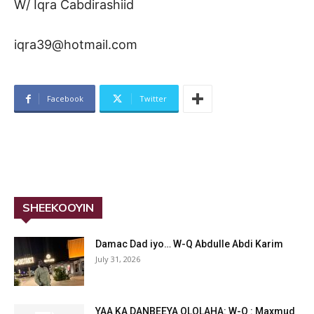
W/ Iqra Cabdirashiid
iqra39@hotmail.com
Facebook
Twitter
SHEEKOOYIN
Damac Dad iyo… W-Q Abdulle Abdi Karim
July 31, 2026
YAA KA DANBEEYA OLOLAHA: W-Q : Maxmud