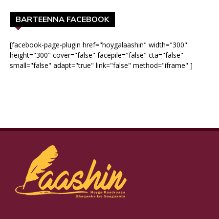
BARTEENNA FACEBOOK
[facebook-page-plugin href="hoygalaashin" width="300"
height="300" cover="false" facepile="false" cta="false"
small="false" adapt="true" link="false" method="iframe" ]