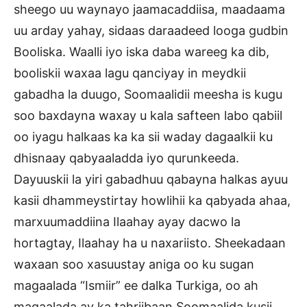
sheego uu waynayo jaamacaddiisa, maadaama
uu arday yahay, sidaas daraadeed looga gudbin
Booliska. Waalli iyo iska daba wareeg ka dib,
booliskii waxaa lagu qanciyay in meydkii
gabadha la duugo, Soomaalidii meesha is kugu
soo baxdayna waxay u kala safteen labo qabiil
oo iyagu halkaas ka ka sii waday dagaalkii ku
dhisnaay qabyaaladda iyo qurunkeeda.
Dayuuskii la yiri gabadhuu qabayna halkas ayuu
kasii dhammeystirtay howlihii ka qabyada ahaa,
marxuumaddiina Ilaahay ayay dacwo la
hortagtay, Ilaahay ha u naxariisto. Sheekadaan
waxaan soo xasuustay aniga oo ku sugan
magaalada “Ismiir” ee dalka Turkiga, oo ah
magaalada ay ka tahriibaan Soomaalida kusii