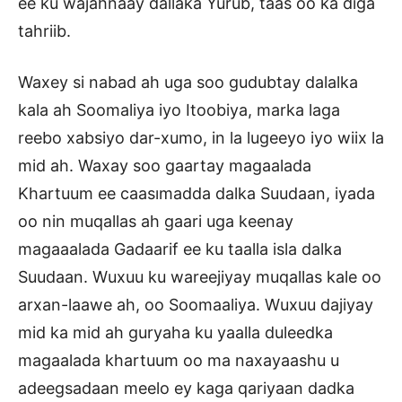
ee ku wajahnaay dallaka Yurub, taas oo ka diga
tahriib.
Waxey si nabad ah uga soo gudubtay dalalka
kala ah Soomaliya iyo Itoobiya, marka laga
reebo xabsiyo dar-xumo, in la lugeeyo iyo wiix la
mid ah. Waxay soo gaartay magaalada
Khartuum ee caasımadda dalka Suudaan, iyada
oo nin muqallas ah gaari uga keenay
magaaalada Gadaarif ee ku taalla isla dalka
Suudaan. Wuxuu ku wareejiyay muqallas kale oo
arxan-laawe ah, oo Soomaaliya. Wuxuu dajiyay
mid ka mid ah guryaha ku yaalla duleedka
magaalada khartuum oo ma naxayaashu u
adeegsadaan meelo ey kaga qariyaan dadka