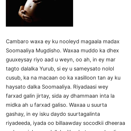
Cambaro waxa ey ku nooleyd magaala madax
Soomaaliya Mugdisho. Waxaa muddo ka dhex
guuxeysay riyo aad u weyn, oo ah, in ey mar
tagto dalalka Yurub, si ey u sameysato nolol
cusub, ka na macaan oo ka xasilloon tan ay ku
haysato dalka Soomaaliya. Riyadaasi wey
farxad galin jirtay, sida ay dhammaan inta la
midka ah u farxad galiso. Waxaa u suurta
gashay, in ey isku daydo suurtagalinta
riyadeeda, iyada oo billaawday socodkii dheeraa