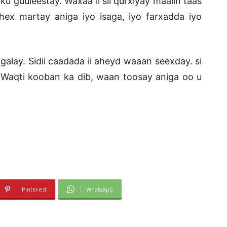
guuleestay. Waxaa ii sii qurxiyay maalin taas
hex martay aniga iyo isaga, iyo farxadda iyo
galay. Sidii caadada ii aheyd waaan seexday. si
 Waqti kooban ka dib, waan toosay aniga oo u
Pinterest
WhatsApp