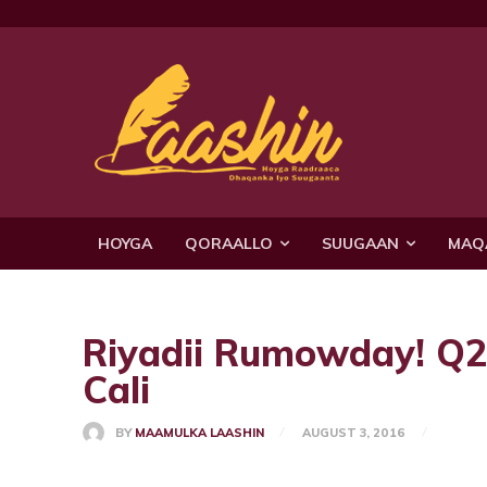
HOYGA
QORAALLO
SUUGAAN
MAQ
Riyadii Rumowday! Q
Cali
BY
MAAMULKA LAASHIN
AUGUST 3, 2016