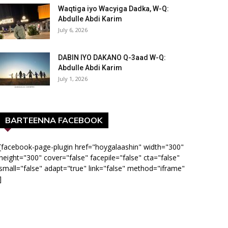
Waqtiga iyo Wacyiga Dadka, W-Q:
Abdulle Abdi Karim
July 6, 2026
DABIN IYO DAKANO Q-3aad W-Q:
Abdulle Abdi Karim
July 1, 2026
BARTEENNA FACEBOOK
[facebook-page-plugin href="hoygalaashin" width="300"
height="300" cover="false" facepile="false" cta="false"
small="false" adapt="true" link="false" method="iframe"
]