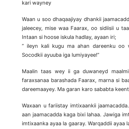
kari wayney
Waan u soo dhaqaajiyay dhankii jaamacad
jaleecey, mise waa Faarax, oo sidiisii u t
Intaan si hoose iskula hadlay, ayaan iri;
” ileyn kali kugu ma ahan dareenku oo w
Socodkii ayuuba iga lumiyayee!”
Maalin taas wey ii ga duwaneyd maalmi
faraxsanaa barashada Faarax, marna si b
dareemaayey. Ma garan karo sababta keent
Waxaan u fariistay imtixaankii jaamacadda
aan jaamacadda kaga bixi lahaa. Jawiga imt
imtixaanka ayaa la gaaray. Warqaddii ayaa l