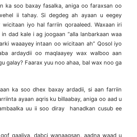
n ka soo baxay fasalka, aniga oo faraxsan oo
wehel ii tahay. Si degdeg ah ayaan u eegey
icitaan iyo hal farriin qoraaleed. Waxaan iri
in dad kale i ag joogaan “alla lanbarkaan waa
arki waaayey intaan oo wicitaan ah” Qosol iyo
aaba ardaydii oo maqlaayey wax walboo aan
gu galay? Faarax yuu noo ahaa, bal wax noo ga
ayaan ka soo dhex baxay ardadii, si aan farriin
riinta ayaan aqris ku billaabay, aniga oo aad u
hambaalka uu ii soo diray hanadkan cusub ee
 qof qaaliya, dabci wanaagsan, aadna waad u