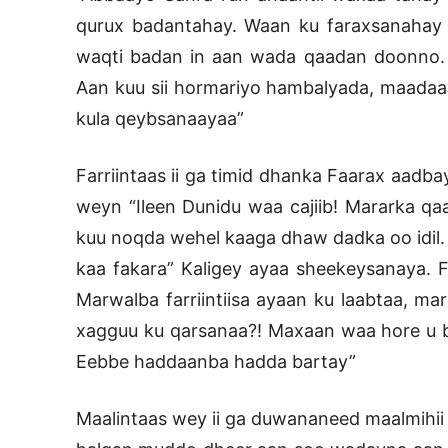
qurux badantahay. Waan ku faraxsanahay 
waqti badan in aan wada qaadan doonno.
Aan kuu sii hormariyo hambalyada, maadaa
kula qeybsanaayaa”
Farriintaas ii ga timid dhanka Faarax aadbay
weyn “Ileen Dunidu waa cajiib! Mararka q
kuu noqda wehel kaaga dhaw dadka oo idil.
kaa fakara” Kaligey ayaa sheekeysanaya. 
Marwalba farriintiisa ayaan ku laabtaa, mar
xagguu ku qarsanaa?! Maxaan waa hore u b
Eebbe haddaanba hadda bartay”
Maalintaas wey ii ga duwananeed maalmihii 