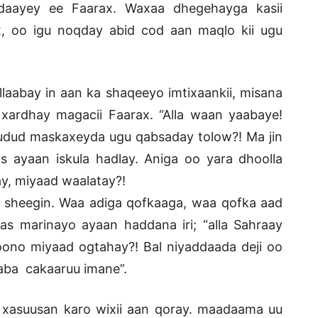
daayey ee Faarax. Waxaa dhegehayga kasii
x, oo igu noqday abid cod aan maqlo kii ugu
aabay in aan ka shaqeeyo imtixaankii, misana
ardhay magacii Faarax. “Alla waan yaabaye!
fudud maskaxeyda ugu qabsaday tolow?! Ma jin
s ayaan iskula hadlay. Aniga oo yara dhoolla
y, miyaad waalatay?!
a sheegin. Waa adiga qofkaaga, waa qofka aad
aas marinayo ayaan haddana iri; “alla Sahraay
no miyaad ogtahay?! Bal niyaddaada deji oo
aaba cakaaruu imane”.
 xasuusan karo wixii aan qoray. maadaama uu