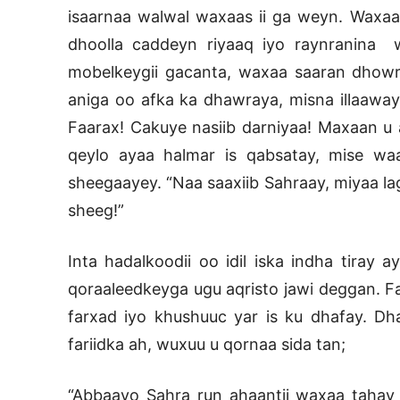
isaarnaa walwal waxaas ii ga weyn. Waxaa
dhoolla caddeyn riyaaq iyo raynranina 
mobelkeygii gacanta, waxaa saaran dhowr w
aniga oo afka ka dhawraya, misna illaaway 
Faarax! Cakuye nasiib darniyaa! Maxaan u 
qeylo ayaa halmar is qabsatay, mise w
sheegaayey. “Naa saaxiib Sahraay, miyaa la
sheeg!”
Inta hadalkoodii oo idil iska indha tiray 
qoraaleedkeyga ugu aqristo jawi deggan. Far
farxad iyo khushuuc yar is ku dhafay. D
fariidka ah, wuxuu u qornaa sida tan;
“Abbaayo Sahra run ahaantii waxaa tahay