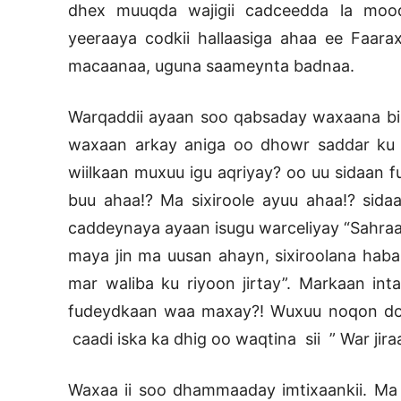
dhex muuqda wajigii cadceedda la moo
yeeraaya codkii hallaasiga ahaa ee Faara
macaanaa, uguna saameynta badnaa.
Warqaddii ayaan soo qabsaday waxaana bill
waxaan arkay aniga oo dhowr saddar ku x
wiilkaan muxuu igu aqriyay? oo uu sidaan 
buu ahaa!? Ma sixiroole ayuu ahaa!? sidaa
caddeynaya ayaan isugu warceliyay “Sahraa
maya jin ma uusan ahayn, sixiroolana hab
mar waliba ku riyoon jirtay”. Markaan int
fudeydkaan waa maxay?! Wuxuu noqon doo
caadi iska ka dhig oo waqtina sii ” War jir
Waxaa ii soo dhammaaday imtixaankii. Ma