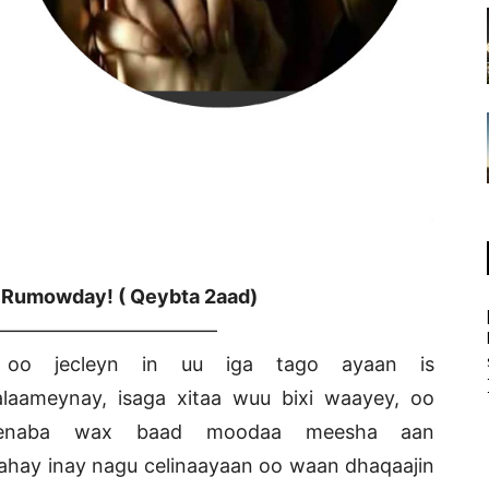
i Rumowday! ( Qeybta 2aad)
———————————–
 oo jecleyn in uu iga tago ayaan is
laameynay, isaga xitaa wuu bixi waayey, oo
eenaba wax baad moodaa meesha aan
ahay inay nagu celinaayaan oo waan dhaqaajin