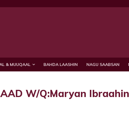
AL & MUUQAAL
BAHDA LAASHIN
NAGU SAABSAN
2AAD W/Q:Maryan Ibraahi