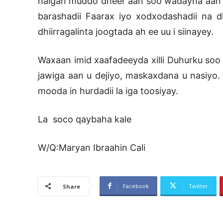
halgan muddo dheer aan soo wadayna aan ku 
barashadii Faarax iyo xodxodashadii na d
dhiirragalinta joogtada ah ee uu i siinayey.
Waxaan imid xaafadeeyda xilli Duhurku soo 
jawiga aan u dejiyo, maskaxdana u nasiyo.
mooda in hurdadii la iga toosiyay.
La soco qaybaha kale
W/Q:Maryan Ibraahin Cali
Facebook
Twitter
Share