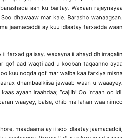
barashada aan ku bartay. Waxaan rejeynayaa
 Soo dhawaaw mar kale. Barasho wanaagsan.
ma jaamacaddii ay kuu idlaatay farxadda waan
 ii farxad galisay, waxayna ii ahayd dhiirragalin
aar qof aad waqti aad u kooban taqaanno ayaa
 oo kuu noqda qof mar walba kaa farxiya misna
Faarax dhambaalkiisa jawaab waan u waaayey.
 kaas ayaan iraahdaa; “cajiib! Oo intaan oo idil
aran waayey, balse, dhib ma lahan waa nimco
hore, maadaama ay ii soo idlaatay jaamacaddii,