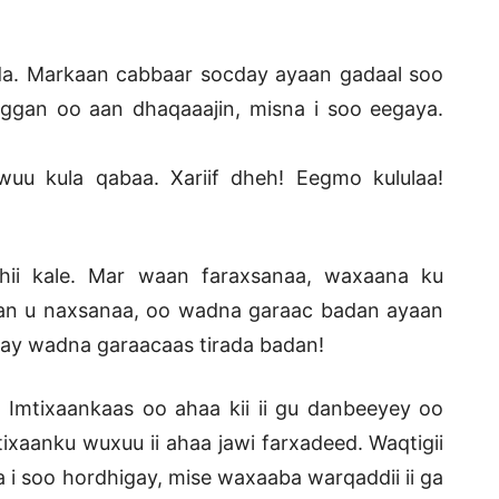
da. Markaan cabbaar socday ayaan gadaal soo
aaggan oo aan dhaqaaajin, misna i soo eegaya.
uu kula qabaa. Xariif dheh! Eegmo kululaa!
hii kale. Mar waan faraxsanaa, waxaana ku
aan u naxsanaa, oo wadna garaac badan ayaan
ay wadna garaacaas tirada badan!
. Imtixaankaas oo ahaa kii ii gu danbeeyey oo
ixaanku wuxuu ii ahaa jawi farxadeed. Waqtigii
a i soo hordhigay, mise waxaaba warqaddii ii ga