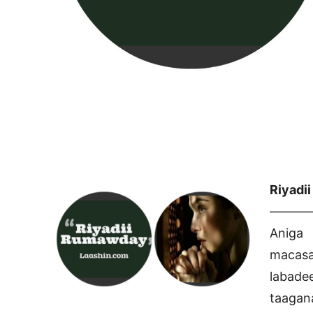
Riyadi
———
Aniga
macasa
labad
taagan