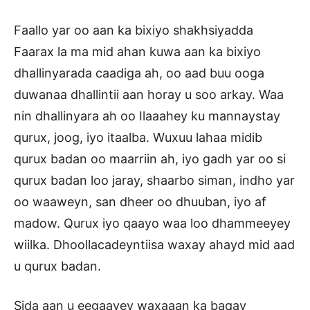
Faallo yar oo aan ka bixiyo shakhsiyadda
Faarax la ma mid ahan kuwa aan ka bixiyo
dhallinyarada caadiga ah, oo aad buu ooga
duwanaa dhallintii aan horay u soo arkay. Waa
nin dhallinyara ah oo Ilaaahey ku mannaystay
qurux, joog, iyo itaalba. Wuxuu lahaa midib
qurux badan oo maarriin ah, iyo gadh yar oo si
qurux badan loo jaray, shaarbo siman, indho yar
oo waaweyn, san dheer oo dhuuban, iyo af
madow. Qurux iyo qaayo waa loo dhammeeyey
wiilka. Dhoollacadeyntiisa waxay ahayd mid aad
u qurux badan.
Sida aan u eegaayey waxaaan ka baqay