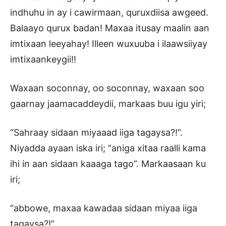
indhuhu in ay i cawirmaan, quruxdiisa awgeed.
Balaayo qurux badan! Maxaa itusay maalin aan
imtixaan leeyahay! Illeen wuxuuba i ilaawsiiyay
imtixaankeygii!!
Waxaan soconnay, oo soconnay, waxaan soo
gaarnay jaamacaddeydii, markaas buu igu yiri;
“Sahraay sidaan miyaaad iiga tagaysa?!”.
Niyadda ayaan iska iri; “aniga xitaa raalli kama
ihi in aan sidaan kaaaga tago”. Markaasaan ku
iri;
“abbowe, maxaa kawadaa sidaan miyaa iiga
tagaysa?!”.