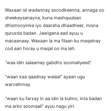
Waxaan sii wadannay socodkeenna, annaga oo
sheekeysanayna, kuna mashquulsan
dhismooyinka iyo daaraha dhaadheer, misna
quruxda badan. Jawigana aad ayuu u
macaanaay. Waxaan la ma filaan ku maqalnay
cod aan horay u maqal oo ina leh.
“waa idin salaamay gabdho soomaliyeed”.
“waan kaa qaadnay walaal” ayaan ugu
warcelinnay.
“waan ku farxay in aa idin la kulmo, inta badan
ma arko soomaali” ayuu nagu yiri.