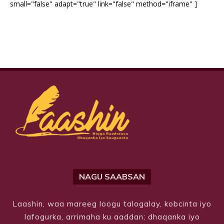
small="false" adapt="true" link="false" method="iframe" ]
NAGU SAABSAN
Laashin, waa mareeg loogu talogalay, kobcinta iyo
lafogurka, arrimaha ku aaddan; dhaqanka iyo