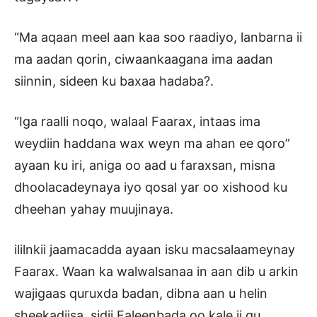
“Ma aqaan meel aan kaa soo raadiyo, lanbarna ii
ma aadan qorin, ciwaankaagana ima aadan
siinnin, sideen ku baxaa hadaba?.
“Iga raalli noqo, walaal Faarax, intaas ima
weydiin haddana wax weyn ma ahan ee qoro”
ayaan ku iri, aniga oo aad u faraxsan, misna
dhoolacadeynaya iyo qosal yar oo xishood ku
dheehan yahay muujinaya.
ililnkii jaamacadda ayaan isku macsalaameynay
Faarax. Waan ka walwalsanaa in aan dib u arkin
wajigaas quruxda badan, dibna aan u helin
sheekadiisa, sidii Faleenbada oo kale ii gu