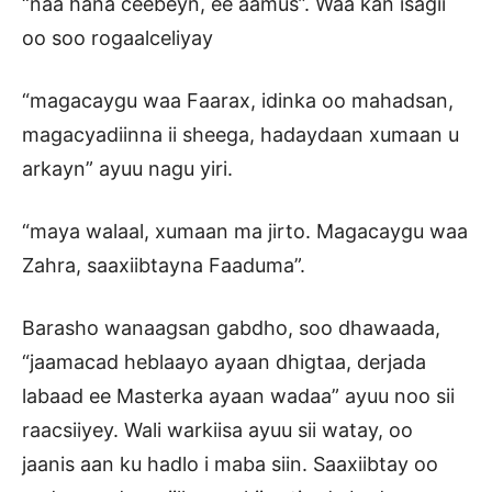
“naa hana ceebeyn, ee aamus”. Waa kan isagii
oo soo rogaalceliyay
“magacaygu waa Faarax, idinka oo mahadsan,
magacyadiinna ii sheega, hadaydaan xumaan u
arkayn” ayuu nagu yiri.
“maya walaal, xumaan ma jirto. Magacaygu waa
Zahra, saaxiibtayna Faaduma”.
Barasho wanaagsan gabdho, soo dhawaada,
“jaamacad heblaayo ayaan dhigtaa, derjada
labaad ee Masterka ayaan wadaa” ayuu noo sii
raacsiiyey. Wali warkiisa ayuu sii watay, oo
jaanis aan ku hadlo i maba siin. Saaxiibtay oo