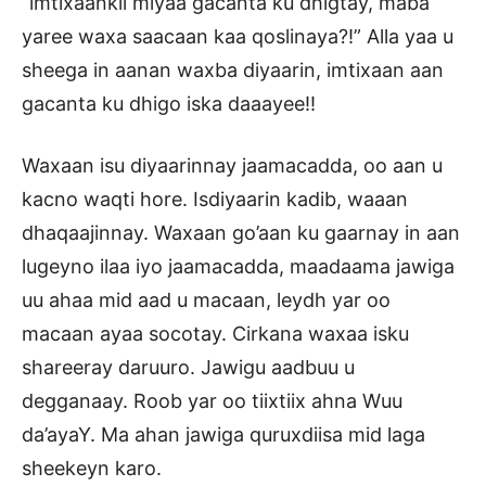
“imtixaankii miyaa gacanta ku dhigtay, maba
yaree waxa saacaan kaa qoslinaya?!” Alla yaa u
sheega in aanan waxba diyaarin, imtixaan aan
gacanta ku dhigo iska daaayee!!
Waxaan isu diyaarinnay jaamacadda, oo aan u
kacno waqti hore. Isdiyaarin kadib, waaan
dhaqaajinnay. Waxaan go’aan ku gaarnay in aan
lugeyno ilaa iyo jaamacadda, maadaama jawiga
uu ahaa mid aad u macaan, leydh yar oo
macaan ayaa socotay. Cirkana waxaa isku
shareeray daruuro. Jawigu aadbuu u
degganaay. Roob yar oo tiixtiix ahna Wuu
da’ayaY. Ma ahan jawiga quruxdiisa mid laga
sheekeyn karo.