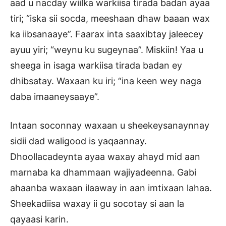
aad u nacday wiilka warkiisa tirada badan ayaa
tiri; “iska sii socda, meeshaan dhaw baaan wax
ka iibsanaaye”. Faarax inta saaxibtay jaleecey
ayuu yiri; “weynu ku sugeynaa”. Miskiin! Yaa u
sheega in isaga warkiisa tirada badan ey
dhibsatay. Waxaan ku iri; “ina keen wey naga
daba imaaneysaaye”.
Intaan soconnay waxaan u sheekeysanaynnay
sidii dad waligood is yaqaannay.
Dhoollacadeynta ayaa waxay ahayd mid aan
marnaba ka dhammaan wajiyadeenna. Gabi
ahaanba waxaan ilaaway in aan imtixaan lahaa.
Sheekadiisa waxay ii gu socotay si aan la
qayaasi karin.