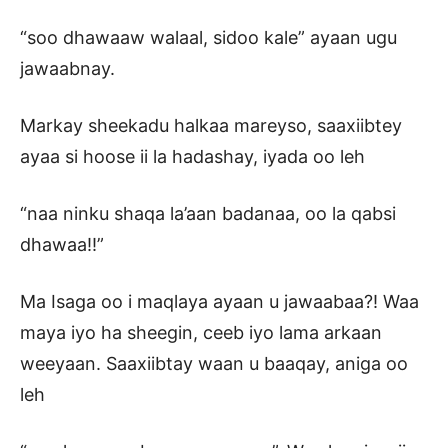
“soo dhawaaw walaal, sidoo kale” ayaan ugu
jawaabnay.
Markay sheekadu halkaa mareyso, saaxiibtey
ayaa si hoose ii la hadashay, iyada oo leh
“naa ninku shaqa la’aan badanaa, oo la qabsi
dhawaa!!”
Ma Isaga oo i maqlaya ayaan u jawaabaa?! Waa
maya iyo ha sheegin, ceeb iyo lama arkaan
weeyaan. Saaxiibtay waan u baaqay, aniga oo
leh