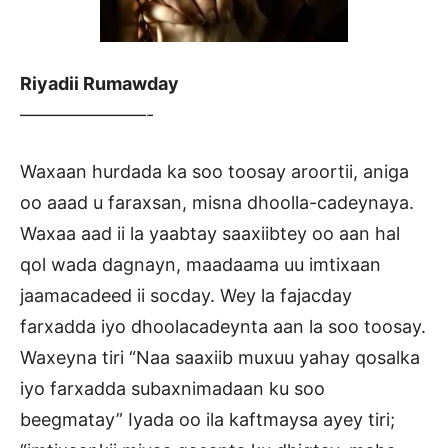
Riyadii Rumawday
———————-
Waxaan hurdada ka soo toosay aroortii, aniga
oo aaad u faraxsan, misna dhoolla-cadeynaya.
Waxaa aad ii la yaabtay saaxiibtey oo aan hal
qol wada dagnayn, maadaama uu imtixaan
jaamacadeed ii socday. Wey la fajacday
farxadda iyo dhoolacadeynta aan la soo toosay.
Waxeyna tiri “Naa saaxiib muxuu yahay qosalka
iyo farxadda subaxnimadaan ku soo
beegmatay” Iyada oo ila kaftmaysa ayey tiri;