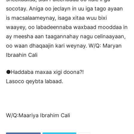
socotay. Aniga oo jeclayn in uu iga tago ayaan
is macsalaameynay, isaga xitaa wuu bixi
waayey, oo labadeennaba waxbaad mooddaa in
ay meesha aan taagannahay nagu celinaayaan,
oo waan dhaqaajin kari weynay. W/Q: Maryan
Ibraahin Cali
●Haddaba maxaa xigi doona?!
Lasoco qeybta labaad.
W/Q:Maariya Ibrahim Cali