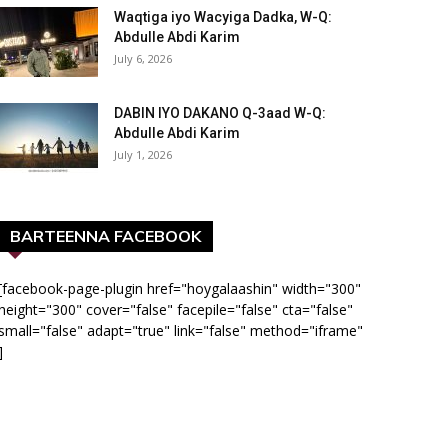
Waqtiga iyo Wacyiga Dadka, W-Q:
Abdulle Abdi Karim
July 6, 2026
DABIN IYO DAKANO Q-3aad W-Q:
Abdulle Abdi Karim
July 1, 2026
BARTEENNA FACEBOOK
[facebook-page-plugin href="hoygalaashin" width="300"
height="300" cover="false" facepile="false" cta="false"
small="false" adapt="true" link="false" method="iframe"
]