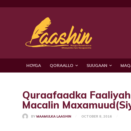
HOYGA
QORAALLO
SUUGAAN
MAQ
Quraafaadka Faaliya
Macalin Maxamuud(Siy
BY
MAAMULKA LAASHIN
OCTOBER 8, 2016