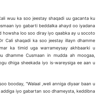
ali wuu ka soo jeestay shaqadi uu gacanta ku
maan iyo gabarti beddalka ahayd oo iyadana
ayd howsha loo soo diray iyo qaabka ay u socoto
Dr Cali shaqadi ka soo jeestay illayn dhamme
ar ka timid uga warrameysay akhbaarki u
 uu dhamme Cusmaan in mudda ah moogaa,
nogu dhiga sheekada iyo is-wareysiga ee aan u
 soo booday, “Walaal ,weli anniga diyaar baan u
n addiga iyo gabartan soo dhameysta, keddibna