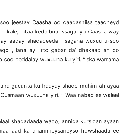
oo jeestay Caasha oo gaadashiisa taagneyd
in kale, intaa keddibna issaga iyo Caasha way
xay aaday shaqadeeda isagana wuxuu u-soo
qo , lana ay jirto gabar da’ dhexaad ah oo
oo soo beddalay wuxuuna ku yiri. “iska warrama
aana gacanta ku haayay shaqo muhim ah ayaa
Cusmaan wuxuuna yiri. ” Waa nabad ee walaal
aal shaqadaada wado, anniga kursigan ayaan
lamaa aad ka dhammeysaneyso howshaada ee