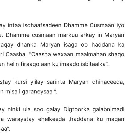
ay intaa isdhaafsadeen Dhamme Cusmaan iyo
da. Dhamme cusmaan markuu arkay in Maryan
aaqay dhanka Maryan isaga oo haddana ka
tiri Caasha. “Caasha waxaan maalmahan shaqo
elin firaaqo aan ku imaado isbitaalka”.
tay kursi yiilay sariirta Maryan dhinaceeda,
n misa i garaneysaa “.
 ninki ula soo galay Digtoorka galabnimadi
kana waraystay ehelkeeda ,haddana ku maqan
aa”.