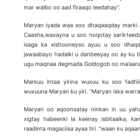
mar walbo oo aad firaaqo leedahay”.
Maryan iyada waa soo dhaqaaqday marki 
Caasha,waxayna u soo noqotay sariirtee
isaga ka xishooneyso ayuu u soo dhaq
jawaabayo hadalki u danbeeyay oo ay ku 
ugu maqnaa degmada Goldogob oo ma’aanan h
Markuu intaa yirina wuxuu ku soo fadhiis
wuxuuna Maryan ku yiri. “Maryan iska warra
Maryan oo aqoonsatay ninkan in uu yahay
xigtay habeenki la keenay isbitaalka, 
raadinta magaciisa ayaa tiri .”waan ku aqaan