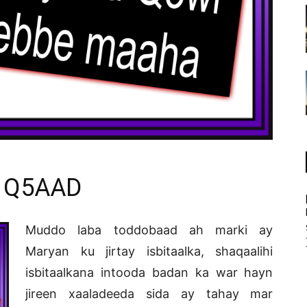
a Q5AAD
Muddo laba toddobaad ah marki ay
Maryan ku jirtay isbitaalka, shaqaalihi
isbitaalkana intooda badan ka war hayn
jireen xaaladeeda sida ay tahay mar