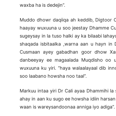
waxba ha is dedejin”.
Muddo dhowr daqiiqa ah keddib, Digtoor C
haayay wuxuuna u soo jeestay Dhamme Cus
sugeysay in la tuso halki ay ka bilaabi lah
shaqada isbitaalka ,warna aan u hayn in 
Cusmaan ayey gabadhan goor dhow Xam
danbeeyay ee magaalada Muqdisho oo
wuxuuna ku yiri. “haya walaalayaal dib in
soo laabano howsha noo taal”.
Markuu intaa yiri Dr Cali ayaa Dhammihi la
ahay in aan ku sugo ee howsha idiin harsa
waan is wareysandoonaa anniga iyo adiga”.