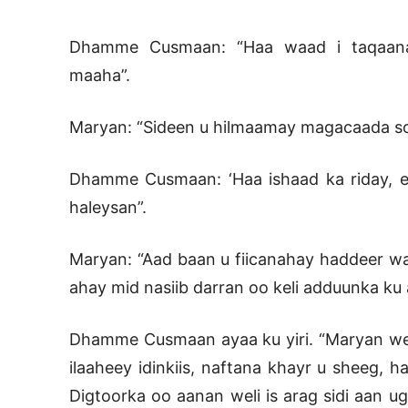
Dhamme Cusmaan: “Haa waad i taqaana
maaha”.
Maryan: “Sideen u hilmaamay magacaada 
Dhamme Cusmaan: ‘Haa ishaad ka riday, ee
haleysan”.
Maryan: “Aad baan u fiicanahay haddeer wa
ahay mid nasiib darran oo keli adduunka ku 
Dhamme Cusmaan ayaa ku yiri. “Maryan wel
ilaaheey idinkiis, naftana khayr u sheeg
Digtoorka oo aanan weli is arag sidi aan 