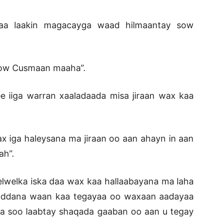
a laakin magacayga waad hilmaantay sow
sow Cusmaan maaha”.
 iiga warran xaaladaada misa jiraan wax kaa
x iga haleysana ma jiraan oo aan ahayn in aan
ah”.
welka iska daa wax kaa hallaabayana ma laha
, haddana waan kaa tegayaa oo waxaan aadayaa
uga soo laabtay shaqada gaaban oo aan u tegay