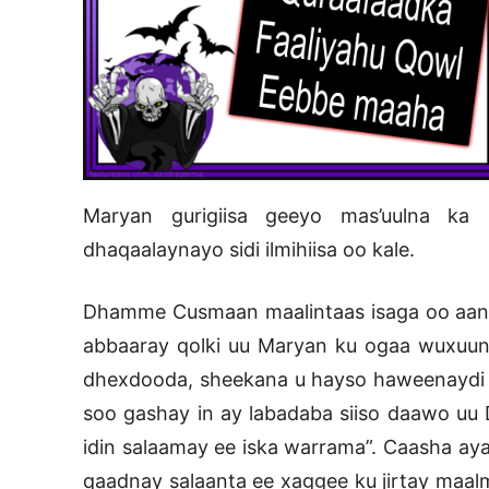
Maryan gurigiisa geeyo mas’uulna ka
dhaqaalaynayo sidi ilmihiisa oo kale.
Dhamme Cusmaan maalintaas isaga oo aan s
abbaaray qolki uu Maryan ku ogaa wuxuuna
dhexdooda, sheekana u hayso haweenaydi qo
soo gashay in ay labadaba siiso daawo uu 
idin salaamay ee iska warrama”. Caasha ay
qaadnay salaanta ee xaggee ku jirtay maalm