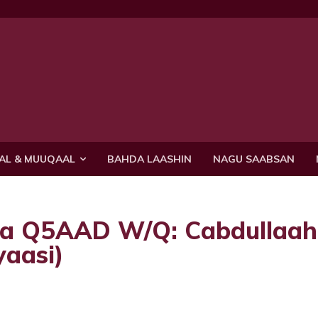
AL & MUUQAAL
BAHDA LAASHIN
NAGU SAABSAN
ha Q5AAD W/Q: Cabdullaah
aasi)