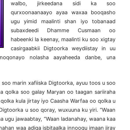
walbo, jirkeedana sidi ka soo
qurxoonaanaayo ayaa waxaa booqasho
ugu yimid maalinti shan iyo tobanaad
subaxdeedi Dhamme Cusmaan oo
habeenki la keenay, maalinti ku soo xigtay
casirgaabkii Digtoorka weydiistay in uu
 noqonayo nolasha aayaheeda danbe, una
oo marin xafiiska Digtoorka, ayuu toos u soo
 qolka soo galay Maryan oo taagan sariiraha
lka kula jirtay iyo Caasha Warfaa oo qolka u
Digtoorka u soo qoray, wuxuuna ku yiri. “Waan
aa ugu jawaabtay, “Waan ladanahay, waana kaa
ahan waa adiga isbitaalka innoogu imaan jiray