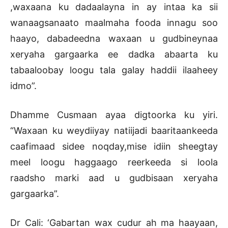
,waxaana ku dadaalayna in ay intaa ka sii
wanaagsanaato maalmaha fooda innagu soo
haayo, dabadeedna waxaan u gudbineynaa
xeryaha gargaarka ee dadka abaarta ku
tabaaloobay loogu tala galay haddii ilaaheey
idmo”.
Dhamme Cusmaan ayaa digtoorka ku yiri.
“Waxaan ku weydiiyay natiijadi baaritaankeeda
caafimaad sidee noqday,mise idiin sheegtay
meel loogu haggaago reerkeeda si loola
raadsho marki aad u gudbisaan xeryaha
gargaarka”.
Dr Cali: ‘Gabartan wax cudur ah ma haayaan,