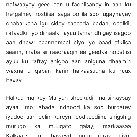
nafwaayay geed aan u fadhiisanay in aan ku
hergalney hostiisa isaga oo ila soo lugaynayay
dhabarkana igu siday saacada badan, daalkii,
rafaadkii iyo diihaalkii ayuu tamar dhigay isagoo
aan dhawr caannomaal biyo iyo baad afkiisa
saarin, maba sii raaqraaqin ee geedka hoostiisi
ayuu ku raftay anigoo aan aniguna dhaamin
waxna u qaban karin halkaasuuna ku ruux
baxay.
Halkaa markey Maryan sheekadii marsiinaysay
ayaa ilmo labada indhood ka soo burqatey
iyadoo aan celin kareyn, codkeediina shigshig
murugo ka muuqato galay, markaasaa
Kalkaaliso u dhaweyd loogu diray, biyo,