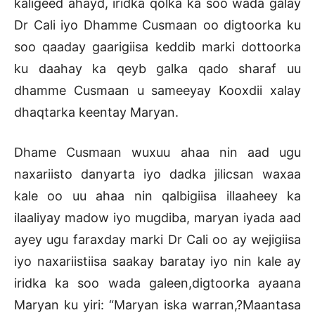
kaligeed ahayd, iridka qolka ka soo wada galay
Dr Cali iyo Dhamme Cusmaan oo digtoorka ku
soo qaaday gaarigiisa keddib marki dottoorka
ku daahay ka qeyb galka qado sharaf uu
dhamme Cusmaan u sameeyay Kooxdii xalay
dhaqtarka keentay Maryan.
Dhame Cusmaan wuxuu ahaa nin aad ugu
naxariisto danyarta iyo dadka jilicsan waxaa
kale oo uu ahaa nin qalbigiisa illaaheey ka
ilaaliyay madow iyo mugdiba, maryan iyada aad
ayey ugu faraxday marki Dr Cali oo ay wejigiisa
iyo naxariistiisa saakay baratay iyo nin kale ay
iridka ka soo wada galeen,digtoorka ayaana
Maryan ku yiri: “Maryan iska warran,?Maantasa