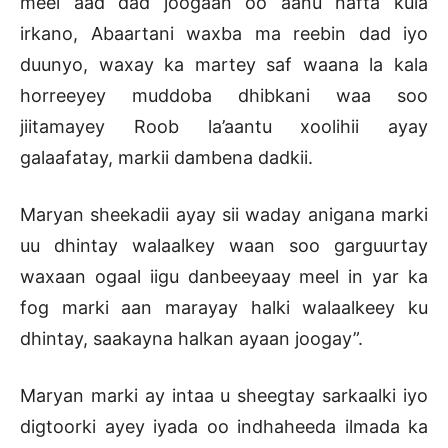
meel aad dad joogaan oo aanu nafta kula
irkano, Abaartani waxba ma reebin dad iyo
duunyo, waxay ka martey saf waana la kala
horreeyey muddoba dhibkani waa soo
jiitamayey Roob la’aantu xoolihii ayay
galaafatay, markii dambena dadkii.
Maryan sheekadii ayay sii waday anigana marki
uu dhintay walaalkey waan soo garguurtay
waxaan ogaal iigu danbeeyaay meel in yar ka
fog marki aan marayay halki walaalkeey ku
dhintay, saakayna halkan ayaan joogay”.
Maryan marki ay intaa u sheegtay sarkaalki iyo
digtoorki ayey iyada oo indhaheeda ilmada ka