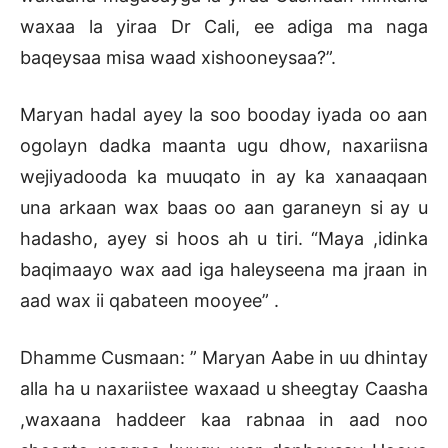
waxaa la yiraa Dr Cali, ee adiga ma naga
baqeysaa misa waad xishooneysaa?”.
Maryan hadal ayey la soo booday iyada oo aan
ogolayn dadka maanta ugu dhow, naxariisna
wejiyadooda ka muuqato in ay ka xanaaqaan
una arkaan wax baas oo aan garaneyn si ay u
hadasho, ayey si hoos ah u tiri. “Maya ,idinka
baqimaayo wax aad iga haleyseena ma jraan in
aad wax ii qabateen mooyee” .
Dhamme Cusmaan: ” Maryan Aabe in uu dhintay
alla ha u naxariistee waxaad u sheegtay Caasha
,waxaana haddeer kaa rabnaa in aad noo