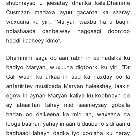
shubmayso u jeesatay dhanka kale,Dhamme
Cusmaan madaxa ayuu gacanta ka saaray
wuxuuna ku yiri. “Maryan waxba ha u baqin
nolashaada danbe,way haggaagi doontoo
haddii ilaaheey idmo”.
Dhammihi isaga oo aan rabin in uu hadalka ku
badiyo Maryan, wuxuuna digtoorki ku yiri. “Dr
Cali waan ku arkaa in aad ka naxday oo la
anfariirtey musiibada Maryan haleeshay, laakin
ogow in aynan Maryan kaliya ku koobnayn oo
ay abaartan tahay mid saameysay goballa
badan oo dalkeena ka mid ah, waxaana na
looga baahan yahay in aan u duubano sidi aan u
badbaadi lahayn dadka iyo xoolaha ku haray