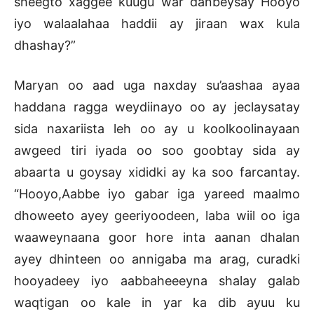
sheegto xaggee kuugu war danbeysay Hooyo
iyo walaalahaa haddii ay jiraan wax kula
dhashay?”
Maryan oo aad uga naxday su’aashaa ayaa
haddana ragga weydiinayo oo ay jeclaysatay
sida naxariista leh oo ay u koolkoolinayaan
awgeed tiri iyada oo soo goobtay sida ay
abaarta u goysay xididki ay ka soo farcantay.
“Hooyo,Aabbe iyo gabar iga yareed maalmo
dhoweeto ayey geeriyoodeen, laba wiil oo iga
waaweynaana goor hore inta aanan dhalan
ayey dhinteen oo annigaba ma arag, curadki
hooyadeey iyo aabbaheeeyna shalay galab
waqtigan oo kale in yar ka dib ayuu ku