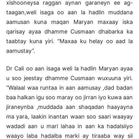
xishooneysa raggan aynan garaneyn ee ag-
taagan,weli isaga oo aan la hadlin muddana
aamusan kuna maqan Maryan maxaay iska
qarisay ayaa dhamme Cusmaan dhabarka ka
taabtay kuna yiri. “Maxaa ku helay oo aad la
aamustay”.
Dr Cali oo aan isaga weli la hadlin Maryan ayaa
u soo jeestay dhamme Cusmaan wuxuuna yiri.
“Walaal waa runtaa in aan aamusay ,dad badan
baa halkan igu soo maray oo jirran iyo kuwa aan
jiraneynba ,muddada aan shaqadan haayayna
ma yara, laakin inantan waan soo saari waayay
wadadi aan u mari lahaa in aan ka hadalsiiyo
waayo laba hadalba marki ay tiraaba way sii