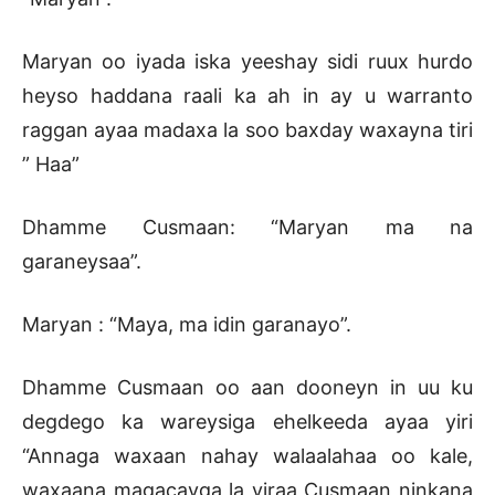
Maryan oo iyada iska yeeshay sidi ruux hurdo
heyso haddana raali ka ah in ay u warranto
raggan ayaa madaxa la soo baxday waxayna tiri
” Haa”
Dhamme Cusmaan: “Maryan ma na
garaneysaa”.
Maryan : “Maya, ma idin garanayo”.
Dhamme Cusmaan oo aan dooneyn in uu ku
degdego ka wareysiga ehelkeeda ayaa yiri
“Annaga waxaan nahay walaalahaa oo kale,
waxaana magacayga la yiraa Cusmaan ninkana