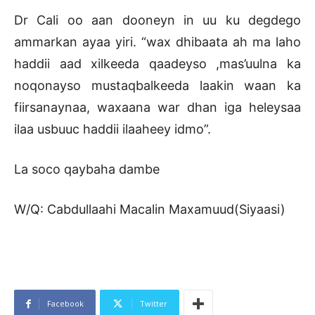
Dr Cali oo aan dooneyn in uu ku degdego
ammarkan ayaa yiri. “wax dhibaata ah ma laho
haddii aad xilkeeda qaadeyso ,mas’uulna ka
noqonayso mustaqbalkeeda laakin waan ka
fiirsanaynaa, waxaana war dhan iga heleysaa
ilaa usbuuc haddii ilaaheey idmo”.
La soco qaybaha dambe
W/Q: Cabdullaahi Macalin Maxamuud(Siyaasi)
Facebook
Twitter