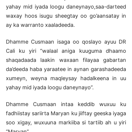
yahay mid iyada loogu daneynayo,saa-darteed
waxay hoos isugu sheegtay oo go’aansatay in
ay ka warranto xaaladeeda.
Dhamme Cusmaan isaga oo qoslayo ayuu DR
Cali ku yiri “walaal aniga kuuguma dhaamo
shaqadaada laakin waxaan filayaa gabartan
da’deeda haba yaraatee in aynan garashadeeda
xumeyn, weyna maqleysay hadalkeena in uu
yahay mid iyada loogu daneynayo”.
Dhamme Cusmaan intaa keddib wuxuu ku
fadhiistay sariirta Maryan ku jiiftay geeska iyaga
soo xigay, wuxuuna markiiba si tartiib ah u yiri
“Maryan”.