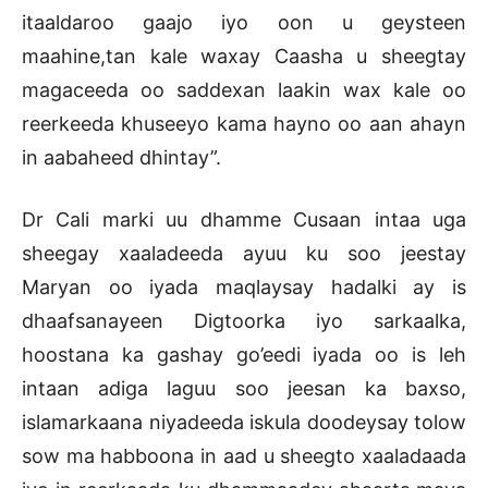
itaaldaroo gaajo iyo oon u geysteen
maahine,tan kale waxay Caasha u sheegtay
magaceeda oo saddexan laakin wax kale oo
reerkeeda khuseeyo kama hayno oo aan ahayn
in aabaheed dhintay”.
Dr Cali marki uu dhamme Cusaan intaa uga
sheegay xaaladeeda ayuu ku soo jeestay
Maryan oo iyada maqlaysay hadalki ay is
dhaafsanayeen Digtoorka iyo sarkaalka,
hoostana ka gashay go’eedi iyada oo is leh
intaan adiga laguu soo jeesan ka baxso,
islamarkaana niyadeeda iskula doodeysay tolow
sow ma habboona in aad u sheegto xaaladaada