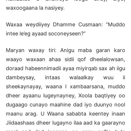
waxoogaana la nasiyey.
Waxaa weydiiyey Dhamme Cusmaan: “Muddo
intee le’eg ayaad soconeyseen?”
Maryan waxay tiri: Anigu maba garan karo
waayo waxaan ahaa sidii qof dheelalowsan,
doraad habeennimadii ayaa miyirqab sax ah iigu
dambeysay, intaas walaalkay wuu ii
sheekaynayay, waana I xambaarsana, muddo
dheer ayaanu lugeynayney, Xoola baqtiyey oo
dugaago cunayo maahine dad iyo duunyo nool
maanu arag. U Waana sababta keentey inaan
Jiidaashaas dheer lugayno ilaa aad ka gaarayno