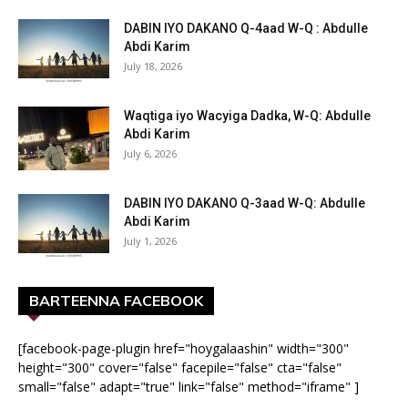
DABIN IYO DAKANO Q-4aad W-Q : Abdulle
Abdi Karim
July 18, 2026
Waqtiga iyo Wacyiga Dadka, W-Q: Abdulle
Abdi Karim
July 6, 2026
DABIN IYO DAKANO Q-3aad W-Q: Abdulle
Abdi Karim
July 1, 2026
BARTEENNA FACEBOOK
[facebook-page-plugin href="hoygalaashin" width="300"
height="300" cover="false" facepile="false" cta="false"
small="false" adapt="true" link="false" method="iframe" ]