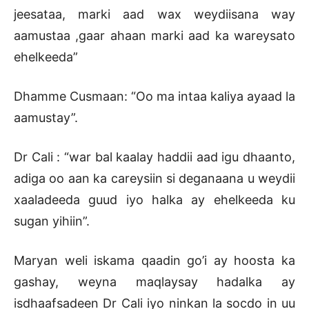
jeesataa, marki aad wax weydiisana way
aamustaa ,gaar ahaan marki aad ka wareysato
ehelkeeda”
Dhamme Cusmaan: “Oo ma intaa kaliya ayaad la
aamustay”.
Dr Cali : “war bal kaalay haddii aad igu dhaanto,
adiga oo aan ka careysiin si deganaana u weydii
xaaladeeda guud iyo halka ay ehelkeeda ku
sugan yihiin”.
Maryan weli iskama qaadin go’i ay hoosta ka
gashay, weyna maqlaysay hadalka ay
isdhaafsadeen Dr Cali iyo ninkan la socdo in uu