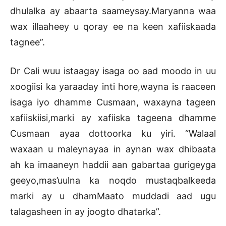
dhulalka ay abaarta saameysay.Maryanna waa
wax illaaheey u qoray ee na keen xafiiskaada
tagnee”.
Dr Cali wuu istaagay isaga oo aad moodo in uu
xoogiisi ka yaraaday inti hore,wayna is raaceen
isaga iyo dhamme Cusmaan, waxayna tageen
xafiiskiisi,marki ay xafiiska tageena dhamme
Cusmaan ayaa dottoorka ku yiri. “Walaal
waxaan u maleynayaa in aynan wax dhibaata
ah ka imaaneyn haddii aan gabartaa gurigeyga
geeyo,mas’uulna ka noqdo mustaqbalkeeda
marki ay u dhamMaato muddadi aad ugu
talagasheen in ay joogto dhatarka”.