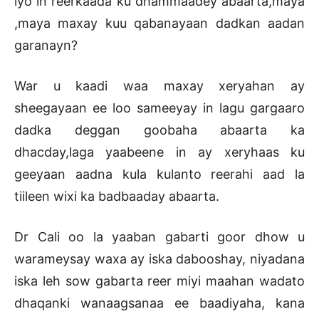
iyo in reerkaada ku dhammaadey abaarta,maya
,maya maxay kuu qabanayaan dadkan aadan
garanayn?
War u kaadi waa maxay xeryahan ay
sheegayaan ee loo sameeyay in lagu gargaaro
dadka deggan goobaha abaarta ka
dhacday,laga yaabeene in ay xeryhaas ku
geeyaan aadna kula kulanto reerahi aad la
tiileen wixi ka badbaaday abaarta.
Dr Cali oo la yaaban gabarti goor dhow u
warameysay waxa ay iska dabooshay, niyadana
iska leh sow gabarta reer miyi maahan wadato
dhaqanki wanaagsanaa ee baadiyaha, kana