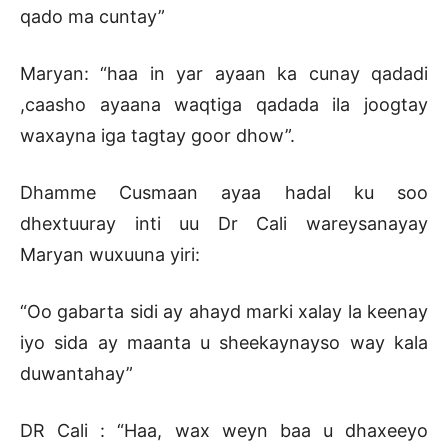
qado ma cuntay”
Maryan: “haa in yar ayaan ka cunay qadadi
,caasho ayaana waqtiga qadada ila joogtay
waxayna iga tagtay goor dhow”.
Dhamme Cusmaan ayaa hadal ku soo
dhextuuray inti uu Dr Cali wareysanayay
Maryan wuxuuna yiri:
“Oo gabarta sidi ay ahayd marki xalay la keenay
iyo sida ay maanta u sheekaynayso way kala
duwantahay”
DR Cali : “Haa, wax weyn baa u dhaxeeyo