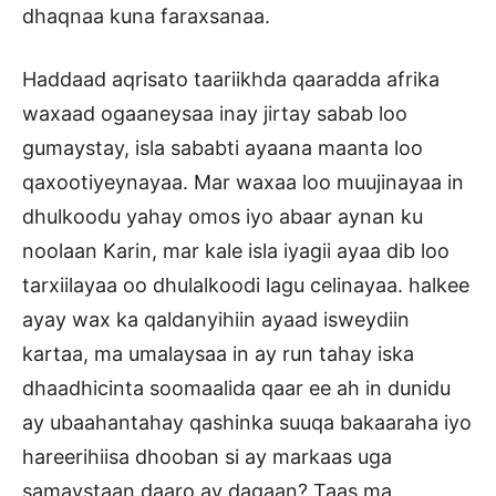
dhaqnaa kuna faraxsanaa.
Haddaad aqrisato taariikhda qaaradda afrika
waxaad ogaaneysaa inay jirtay sabab loo
gumaystay, isla sababti ayaana maanta loo
qaxootiyeynayaa. Mar waxaa loo muujinayaa in
dhulkoodu yahay omos iyo abaar aynan ku
noolaan Karin, mar kale isla iyagii ayaa dib loo
tarxiilayaa oo dhulalkoodi lagu celinayaa. halkee
ayay wax ka qaldanyihiin ayaad isweydiin
kartaa, ma umalaysaa in ay run tahay iska
dhaadhicinta soomaalida qaar ee ah in dunidu
ay ubaahantahay qashinka suuqa bakaaraha iyo
hareerihiisa dhooban si ay markaas uga
samaystaan daaro ay dagaan? Taas ma