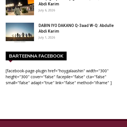
Abdi Karim
July 6, 2026
DABIN IYO DAKANO Q-3aad W-Q: Abdulle
Abdi Karim
July 1, 2026
BARTEENNA FACEBOOK
[facebook-page-plugin href="hoygalaashin" width="300"
height="300" cover="false" facepile="false" cta="false"
small="false" adapt="true" link="false" method="iframe" ]