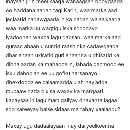
inaysan jirin meel kaaga wanaagsan hooygaada
oo haddana aadan tagi Karin, waa marka aad
jeclaatid cadawgaada in ka badan walaalkaada,
waa marka uu waqtigu iska soconayo
iyadoonan waxba lagu qabsan, waa marka aad
quraac ahaan u cuntid raashinka cadawgaada
dhar ahaan uxiratid guri ahaanna u dhisatid ka
dibna aadan ka mahadcelin, labada gacmood ee
isku daboolan ee uu qofku harsanayo
dhexdooda ee calaamadda u ah hay’adda
mucaawinada bixisa waxay ka marqaati
kacaysaa in lagu martigaliyay dhaxanta lagaa
soo xareeyay balse sidaas ma tahay xaaladdu?
Maxay ugu dadaalayaan inay daryeelkeenna