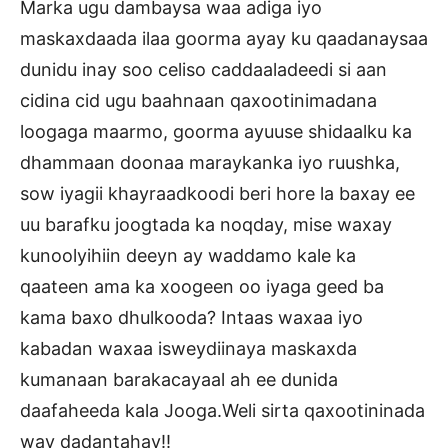
Marka ugu dambaysa waa adiga iyo
maskaxdaada ilaa goorma ayay ku qaadanaysaa
dunidu inay soo celiso caddaaladeedi si aan
cidina cid ugu baahnaan qaxootinimadana
loogaga maarmo, goorma ayuuse shidaalku ka
dhammaan doonaa maraykanka iyo ruushka,
sow iyagii khayraadkoodi beri hore la baxay ee
uu barafku joogtada ka noqday, mise waxay
kunoolyihiin deeyn ay waddamo kale ka
qaateen ama ka xoogeen oo iyaga geed ba
kama baxo dhulkooda? Intaas waxaa iyo
kabadan waxaa isweydiinaya maskaxda
kumanaan barakacayaal ah ee dunida
daafaheeda kala Jooga.Weli sirta qaxootininada
way dadantahay!!