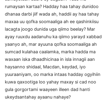
rumaysan kartaa? Hadday haa tahay dunidoo
dhanaa darbi jiif wada ah, haddii ay haa tahay
maxaa uu qofka soomaaliga ah ee qashinkiisu
lacagta joogo dunida uga qiimo beelay? Mar
ayay ruuxdu aadanuhu ka qiimo yarayd xabbad
yaanyo ah, mar ayuuna qofka soomaaliga ah
sumcad kulahaa caalamka, marka hadda ma
waxaan iska dhaadhicinaa in isla innagii aan
haysanno shidaal, Macdan, keydad, iyo
yuuraaniyam, oo marka intaas hadday ogyihiin
kuwa qaxootiga loo yahay maxay si cad noo
gula gorgortami waayeen illeen dad hanti
ukeydsantahay ayaanu nahaye?