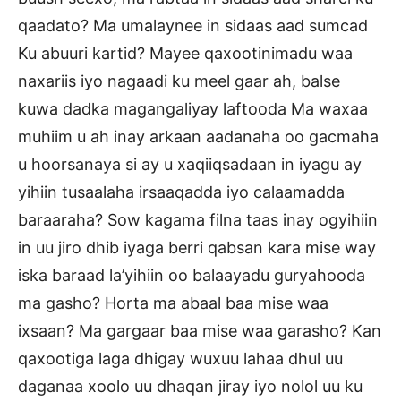
qaadato? Ma umalaynee in sidaas aad sumcad
Ku abuuri kartid? Mayee qaxootinimadu waa
naxariis iyo nagaadi ku meel gaar ah, balse
kuwa dadka magangaliyay laftooda Ma waxaa
muhiim u ah inay arkaan aadanaha oo gacmaha
u hoorsanaya si ay u xaqiiqsadaan in iyagu ay
yihiin tusaalaha irsaaqadda iyo calaamadda
baraaraha? Sow kagama filna taas inay ogyihiin
in uu jiro dhib iyaga berri qabsan kara mise way
iska baraad la’yihiin oo balaayadu guryahooda
ma gasho? Horta ma abaal baa mise waa
ixsaan? Ma gargaar baa mise waa garasho? Kan
qaxootiga laga dhigay wuxuu lahaa dhul uu
daganaa xoolo uu dhaqan jiray iyo nolol uu ku