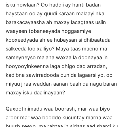
isku howlaan? Oo haddii ay hanti badan
haystaan oo ay quudi karaan malaayiinka
barakacayaasha ah maxay lacagtaas usiin
waayeen tobaneeyada hoggaamiye
kooxeedyada ah ee hubaysan si dhibaatada
salkeeda loo xalliyo? Maya taas macno ma
sameyneyso malaha waxaa la doonayaa in
hooyooyinkeenna laga dhigo dad arradan,
kadibna sawirradooda dunida lagaarsiiyo, oo
miyuu jiraa waddan aanan baahida nagu baran
maxay isku daalinayaan?
Qaxootinimadu waa boorash, mar waa biyo
aroor mar waa booddo kucuntay marna waa
buush seexo, ma rabtaa in sidaas aad sharci ku