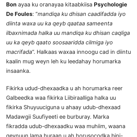
Bon
ayaa ku oranayaa kitaabkiisa
Psychologie
De Foules
: “
mandiqa ku dhisan caadifadda iyo
diinta waxa uu ka qeyb qaataa sameenta
ilbaxnimada halka uu mandiqa ku dhisan caqliga
uu ka qeyb qaato soosaaridda cilmiga iyo
macrifada
“. Halkaas waxaa innoogu cad in diintu
kaalin mug weyn leh ku leedahay horumarka
insaanka.
Fikirka udud-dhexaadka u ah horumarka reer
Galbeedka waa fikirka Liibiraalliga halka uu
fikirka Shuyuuciguna u ahaay udub-dhexaad
Madawgii Suufiyeeti ee burburay. Marka
fikradda udub-dhexaadku waa muhiim, waana
qeynuun lama huraan u ah horusocodka bini-