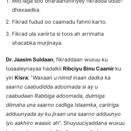
Mid laga soo dharaandhiriyey fikradda udub-
dhexaadka.
Fikrad fudud oo caamadu fahmi karto.
Fikrad ula xariirta si toos ah arrimaha
shacabka murjinaya.
Dr. Jaasim Suldaan
, fikraddaan wuxuu ku
tusaaleynayaa hadalkii
Ribciyu Binu Caamir
ku
yiri
Kisra
: “
Waxaan u nimid inaan dadka ka
saarno caabudidda adoomada si ay u
caabudaan Rabbiga adoomada, dulmiga
diimaha una saarno cadliga Islaamka, cariiriga
adduunyada ay ku jiraan una saarno adduunyo
iyo aakhiro waasic ah
“. Shuyuuciyaddana wuxuu