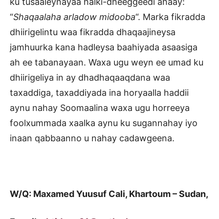
ku tusaaleynayaa halki-dheeggeedi ahaay:
“
Shaqaalaha arladow midooba
“. Marka fikradda
dhiirigelintu waa fikradda dhaqaajineysa
jamhuurka kana hadleysa baahiyada asaasiga
ah ee tabanayaan. Waxa ugu weyn ee umad ku
dhiirigeliya in ay dhadhaqaaqdana waa
taxaddiga, taxaddiyada ina horyaalla haddii
aynu nahay Soomaalina waxa ugu horreeya
foolxummada xaalka aynu ku sugannahay iyo
inaan qabbaanno u nahay cadawgeena.
W/Q: Maxamed Yuusuf Cali, Khartoum – Sudan,