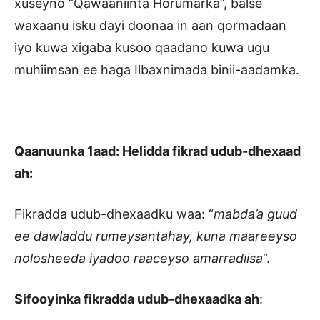
xuseyno “Qawaaniinta Horumarka”, balse
waxaanu isku dayi doonaa in aan qormadaan
iyo kuwa xigaba kusoo qaadano kuwa ugu
muhiimsan ee haga Ilbaxnimada binii-aadamka.
Qaanuunka 1aad: Helidda fikrad udub-dhexaad
ah:
Fikradda udub-dhexaadku waa: “
mabda’a guud
ee dawladdu rumeysantahay, kuna maareeyso
nolosheeda iyadoo raaceyso amarradiisa
“.
Sifooyinka fikradda udub-dhexaadka ah
: