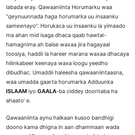
labada eray. Qawaaniinta Horumarku waa
“
qeynuunnada haga horumarka uu insaanku
sameenayo
“. Horukaca uu insaanku la yimaado
ma ahan mid isaga dhaca qaab hawtal-
hamagnima ah balse waxaa jira hagayaal
toosiya, haddii la hareer marana waxaa dhacaya
hilinkabeer keenaya waxa loogu yeedho
dibudhac. Umaddii haleesha qawaaniintaasna,
waa umadda gaarta horumarka Adduunka
ISLAAM
iyo
GAALA
-ba ciddey doontaba ha
ahaato’ e.
Qawaaniinta aynu halkaan kusoo bandhigi
doono kama dhigna in aan dhammaan wada