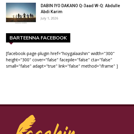
DABIN IYO DAKANO Q-3aad W-Q: Abdulle
Abdi Karim
July 1, 2026
BARTEENNA FACEBOOK
[facebook-page-plugin href="hoygalaashin" width="300"
height="300" cover="false" facepile="false" cta="false"
small="false" adapt="true" link="false" method="iframe" ]