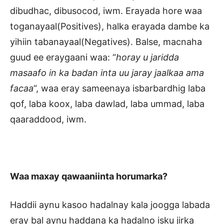
dibudhac, dibusocod, iwm. Erayada hore waa
toganayaal(Positives), halka erayada dambe ka
yihiin tabanayaal(Negatives). Balse, macnaha
guud ee eraygaani waa: “
horay u jaridda
masaafo in ka badan inta uu jaray jaalkaa ama
facaa
“, waa eray sameenaya isbarbardhig laba
qof, laba koox, laba dawlad, laba ummad, laba
qaaraddood, iwm.
Waa maxay qawaaniinta horumarka?
Haddii aynu kasoo hadalnay kala joogga labada
eray bal aynu haddana ka hadalno isku jirka