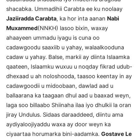
shacabka. Ummadihii Carabta ee ku noolaay
Jaziiradda Carabta
, ka hor inta aanan
Nabi
Muxammed
(NNKH) lasoo bixin, waxay
ahaayeen ummadu iyagu is cuna oo
cadawgoodu saaxiib u yahay, walaalkooduna
cadaw u yahay. Balse, markii ay diinta Islaamka
qaateen, Islaamku wuxuu u noqday fikrad udub-
dhexaad u ah noloshooda, taasoo keentay in ay
cadawgoodii u midoobaan, dawlad aad u
ballaarana ka taagaan dhul aad u baaxad weyn,
laga soo billaabo Shiinaha ilaa iyo dhulkii la oran
jiray Undulus. Sidaas daraaddeed, diintu ama
aydiyaloojiyaddu waxa ay door weyn ka
ciyaartaa horumarka bini-aadamka.
Gostave Le