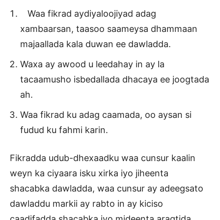
Waa fikrad aydiyaloojiyad adag
xambaarsan, taasoo saameysa dhammaan
majaallada kala duwan ee dawladda.
Waxa ay awood u leedahay in ay la
tacaamusho isbedallada dhacaya ee joogtada
ah.
Waa fikrad ku adag caamada, oo aysan si
fudud ku fahmi karin.
Fikradda udub-dhexaadku waa cunsur kaalin
weyn ka ciyaara isku xirka iyo jiheenta
shacabka dawladda, waa cunsur ay adeegsato
dawladdu markii ay rabto in ay kiciso
caadifadda shacabka iyo mideenta aragtida