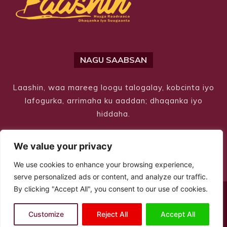
NAGU SAABSAN
Laashin, waa mareeg loogu talogalay, kobcinta iyo
lafogurka, arrimaha ku aaddan; dhaqanka iyo
hiddaha.
We value your privacy
We use cookies to enhance your browsing experience,
serve personalized ads or content, and analyze our traffic.
By clicking "Accept All", you consent to our use of cookies.
© Copyright 2026 – Laashin. All Rights Reserved
Customize
Reject All
Accept All
Site Designed by
ILEYS INC.