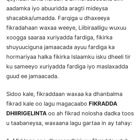
aadamka iyo abuuridda aragti mideysa
shacabka/umadda. Farqiga u dhaxeeya
fikradahaan waxaa weeye, Liibiraalligu wuxuu
xoogga saaraa xuriyadda fardiga, fikirka
shuyuuciguna jamaacada ayuu fardiga ka
hormariyaa halka fikirka Islaamku isku dheeli tir
ku sameeyo xuriyadda fardiga iyo maslaxadda
guud ee jamaacada.
Sidoo kale, fikraddaan waxaa ka dhanbalma
fikrad kale oo lagu magacaabo
FIKRADDA
DHIIRIGELINTA
oo ah fikrad nolosha dadka toos
u taabaneysa, waxaana lagu gartaa in ay tahay: