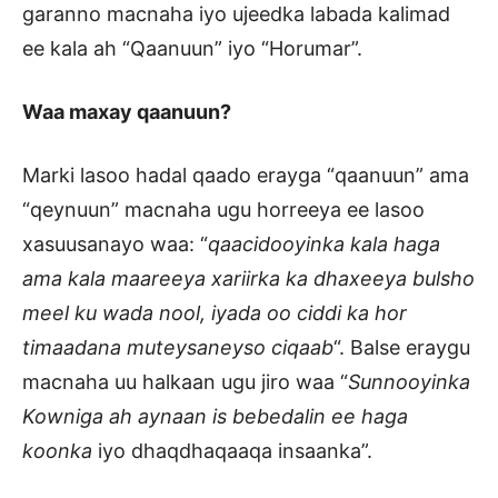
garanno macnaha iyo ujeedka labada kalimad
ee kala ah “Qaanuun” iyo “Horumar”.
Waa maxay qaanuun?
Marki lasoo hadal qaado erayga “qaanuun” ama
“qeynuun” macnaha ugu horreeya ee lasoo
xasuusanayo waa: “
qaacidooyinka kala haga
ama kala maareeya xariirka ka dhaxeeya bulsho
meel ku wada nool, iyada oo ciddi ka hor
timaadana muteysaneyso ciqaab
“. Balse eraygu
macnaha uu halkaan ugu jiro waa “
Sunnooyinka
Kowniga ah aynaan is bebedalin ee haga
koonka
iyo dhaqdhaqaaqa insaanka”.