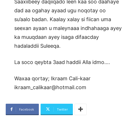
Saaxiibeey daqiiqado leen kaa soo daahaye
dad aa ogahay ayaad ugu noqotay oo
su’aalo badan. Kaalay xalay si fiican uma
seexan ayaan u maleynaaa indhahaaga ayey
ka muuqdaan ayey isaga difaacday
hadaladdii Suleeqa.
La soco qeybta 3aad haddii Alla idmo….
Waxaa qortay; Ikraam Cali-kaar
ikraam_calikaar@hotmail.com
Facebook
Twitter