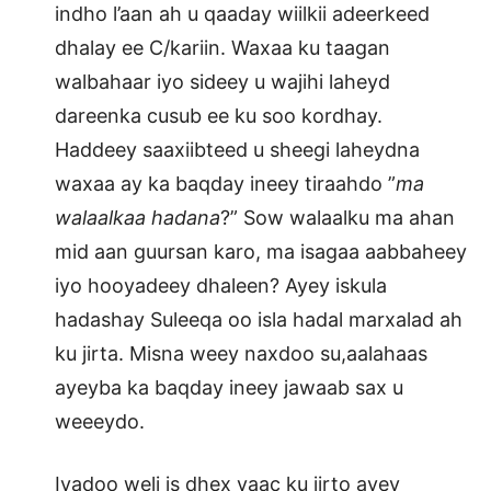
indho l’aan ah u qaaday wiilkii adeerkeed
dhalay ee C/kariin. Waxaa ku taagan
walbahaar iyo sideey u wajihi laheyd
dareenka cusub ee ku soo kordhay.
Haddeey saaxiibteed u sheegi laheydna
waxaa ay ka baqday ineey tiraahdo ”
ma
walaalkaa hadana
?” Sow walaalku ma ahan
mid aan guursan karo, ma isagaa aabbaheey
iyo hooyadeey dhaleen? Ayey iskula
hadashay Suleeqa oo isla hadal marxalad ah
ku jirta. Misna weey naxdoo su,aalahaas
ayeyba ka baqday ineey jawaab sax u
weeeydo.
Iyadoo weli is dhex yaac ku jirto ayey