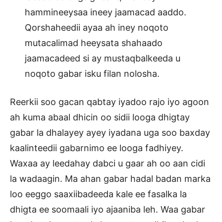
hammineeysaa ineey jaamacad aaddo.
Qorshaheedii ayaa ah iney noqoto
mutacalimad heeysata shahaado
jaamacadeed si ay mustaqbalkeeda u
noqoto gabar isku filan nolosha.
Reerkii soo gacan qabtay iyadoo rajo iyo agoon
ah kuma abaal dhicin oo sidii looga dhigtay
gabar la dhalayey ayey iyadana uga soo baxday
kaalinteedii gabarnimo ee looga fadhiyey.
Waxaa ay leedahay dabci u gaar ah oo aan cidi
la wadaagin. Ma ahan gabar hadal badan marka
loo eeggo saaxiibadeeda kale ee fasalka la
dhigta ee soomaali iyo ajaaniba leh. Waa gabar