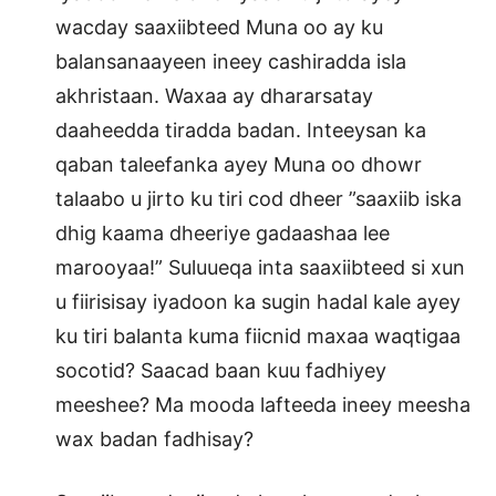
wacday saaxiibteed Muna oo ay ku
balansanaayeen ineey cashiradda isla
akhristaan. Waxaa ay dhararsatay
daaheedda tiradda badan. Inteeysan ka
qaban taleefanka ayey Muna oo dhowr
talaabo u jirto ku tiri cod dheer ”saaxiib iska
dhig kaama dheeriye gadaashaa lee
marooyaa!” Suluueqa inta saaxiibteed si xun
u fiirisisay iyadoon ka sugin hadal kale ayey
ku tiri balanta kuma fiicnid maxaa waqtigaa
socotid? Saacad baan kuu fadhiyey
meeshee? Ma mooda lafteeda ineey meesha
wax badan fadhisay?