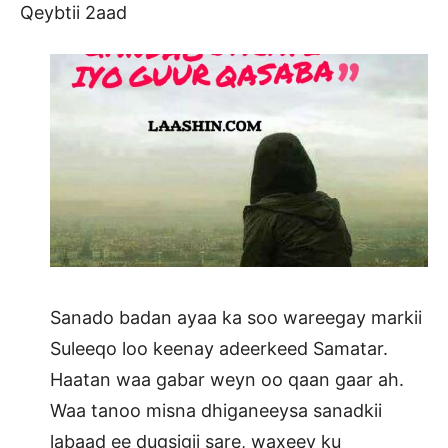
Qeybtii 2aad
Sanado badan ayaa ka soo wareegay markii
Suleeqo loo keenay adeerkeed Samatar.
Haatan waa gabar weyn oo qaan gaar ah.
Waa tanoo misna dhiganeeysa sanadkii
labaad ee dugsigii sare, waxeey ku