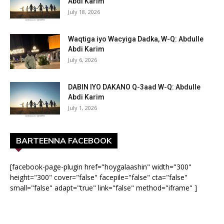
Abdi Karim
July 18, 2026
Waqtiga iyo Wacyiga Dadka, W-Q: Abdulle
Abdi Karim
July 6, 2026
DABIN IYO DAKANO Q-3aad W-Q: Abdulle
Abdi Karim
July 1, 2026
BARTEENNA FACEBOOK
[facebook-page-plugin href="hoygalaashin" width="300"
height="300" cover="false" facepile="false" cta="false"
small="false" adapt="true" link="false" method="iframe" ]