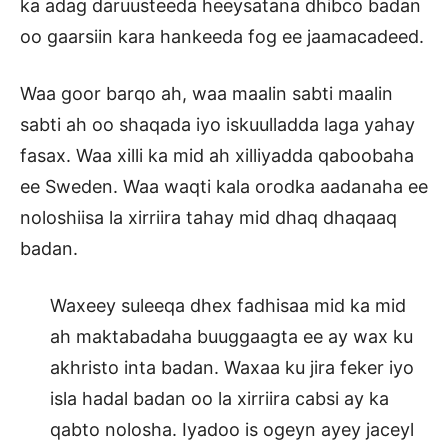
ka adag daruusteeda heeysatana dhibco badan
oo gaarsiin kara hankeeda fog ee jaamacadeed.
Waa goor barqo ah, waa maalin sabti maalin
sabti ah oo shaqada iyo iskuulladda laga yahay
fasax. Waa xilli ka mid ah xilliyadda qaboobaha
ee Sweden. Waa waqti kala orodka aadanaha ee
noloshiisa la xirriira tahay mid dhaq dhaqaaq
badan.
Waxeey suleeqa dhex fadhisaa mid ka mid
ah maktabadaha buuggaagta ee ay wax ku
akhristo inta badan. Waxaa ku jira feker iyo
isla hadal badan oo la xirriira cabsi ay ka
qabto nolosha. Iyadoo is ogeyn ayey jaceyl