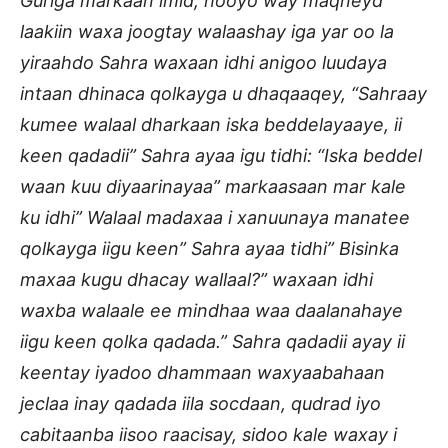
Guriga markaan imid, hooyo way maqneyd
laakiin waxa joogtay walaashay iga yar oo la
yiraahdo Sahra waxaan idhi anigoo luudaya
intaan dhinaca qolkayga u dhaqaaqey, “Sahraay
kumee walaal dharkaan iska beddelayaaye, ii
keen qadadii” Sahra ayaa igu tidhi: “Iska beddel
waan kuu diyaarinayaa” markaasaan mar kale
ku idhi” Walaal madaxaa i xanuunaya manatee
qolkayga iigu keen” Sahra ayaa tidhi” Bisinka
maxaa kugu dhacay wallaal?” waxaan idhi
waxba walaale ee mindhaa waa daalanahaye
iigu keen qolka qadada.” Sahra qadadii ayay ii
keentay iyadoo dhammaan waxyaabahaan
jeclaa inay qadada iila socdaan, qudrad iyo
cabitaanba iisoo raacisay, sidoo kale waxay i