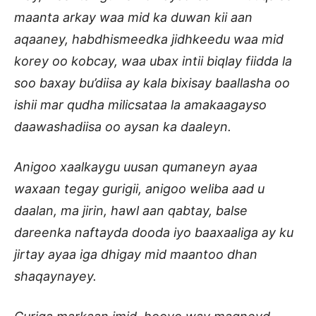
maanta arkay waa mid ka duwan kii aan
aqaaney, habdhismeedka jidhkeedu waa mid
korey oo kobcay, waa ubax intii biqlay fiidda la
soo baxay bu’diisa ay kala bixisay baallasha oo
ishii mar qudha milicsataa la amakaagayso
daawashadiisa oo aysan ka daaleyn.
Anigoo xaalkaygu uusan qumaneyn ayaa
waxaan tegay gurigii, anigoo weliba aad u
daalan, ma jirin, hawl aan qabtay, balse
dareenka naftayda dooda iyo baaxaaliga ay ku
jirtay ayaa iga dhigay mid maantoo dhan
shaqaynayey.