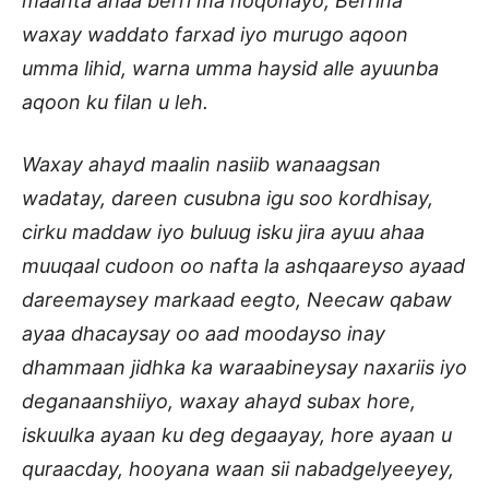
maanta ahaa berri ma noqonayo, Berrina
waxay waddato farxad iyo murugo aqoon
umma lihid, warna umma haysid alle ayuunba
aqoon ku filan u leh.
Waxay ahayd maalin nasiib wanaagsan
wadatay, dareen cusubna igu soo kordhisay,
cirku maddaw iyo buluug isku jira ayuu ahaa
muuqaal cudoon oo nafta la ashqaareyso ayaad
dareemaysey markaad eegto, Neecaw qabaw
ayaa dhacaysay oo aad moodayso inay
dhammaan jidhka ka waraabineysay naxariis iyo
deganaanshiiyo, waxay ahayd subax hore,
iskuulka ayaan ku deg degaayay, hore ayaan u
quraacday, hooyana waan sii nabadgelyeeyey,