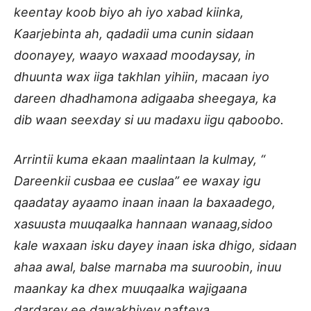
keentay koob biyo ah iyo xabad kiinka,
Kaarjebinta ah, qadadii uma cunin sidaan
doonayey, waayo waxaad moodaysay, in
dhuunta wax iiga takhlan yihiin, macaan iyo
dareen dhadhamona adigaaba sheegaya, ka
dib waan seexday si uu madaxu iigu qaboobo.
Arrintii kuma ekaan maalintaan la kulmay, “
Dareenkii cusbaa ee cuslaa” ee waxay igu
qaadatay ayaamo inaan inaan la baxaadego,
xasuusta muuqaalka hannaan wanaag,sidoo
kale waxaan isku dayey inaan iska dhigo, sidaan
ahaa awal, balse marnaba ma suuroobin, inuu
maankay ka dhex muuqaalka wajigaana
dardarey ee dawakhiyey nafteya.