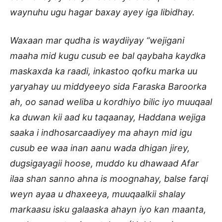
waynuhu ugu hagar baxay ayey iga libidhay.
Waxaan mar qudha is waydiiyay “wejigani
maaha mid kugu cusub ee bal qaybaha kaydka
maskaxda ka raadi, inkastoo qofku marka uu
yaryahay uu middyeeyo sida Faraska Baroorka
ah, oo sanad weliba u kordhiyo bilic iyo muuqaal
ka duwan kii aad ku taqaanay, Haddana wejiga
saaka i indhosarcaadiyey ma ahayn mid igu
cusub ee waa inan aanu wada dhigan jirey,
dugsigayagii hoose, muddo ku dhawaad Afar
ilaa shan sanno ahna is moognahay, balse farqi
weyn ayaa u dhaxeeya, muuqaalkii shalay
markaasu isku galaaska ahayn iyo kan maanta,