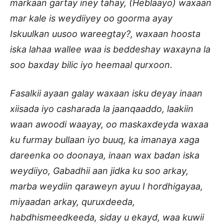
markaan gartay iney tahay, (Heblaayo) waxaan
mar kale is weydiiyey oo goorma ayay
Iskuulkan uusoo wareegtay?, waxaan hoosta
iska lahaa wallee waa is beddeshay waxayna la
soo baxday bilic iyo heemaal qurxoon.
Fasalkii ayaan galay waxaan isku deyay inaan
xiisada iyo casharada la jaanqaaddo, laakiin
waan awoodi waayay, oo maskaxdeyda waxaa
ku furmay bullaan iyo buuq, ka imanaya xaga
dareenka oo doonaya, inaan wax badan iska
weydiiyo, Gabadhii aan jidka ku soo arkay,
marba weydiin qaraweyn ayuu I hordhigayaa,
miyaadan arkay, quruxdeeda,
habdhismeedkeeda, siday u ekayd, waa kuwii