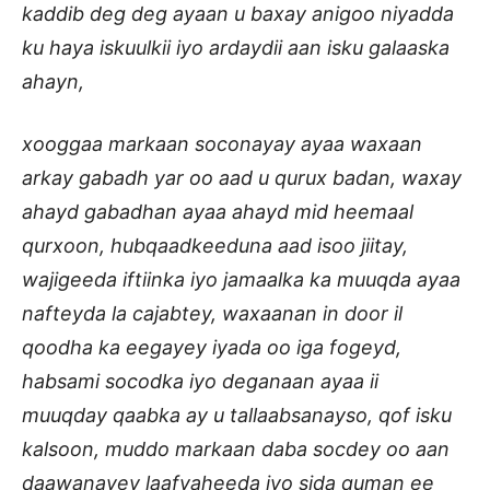
kaddib deg deg ayaan u baxay anigoo niyadda
ku haya iskuulkii iyo ardaydii aan isku galaaska
ahayn,
xooggaa markaan soconayay ayaa waxaan
arkay gabadh yar oo aad u qurux badan, waxay
ahayd gabadhan ayaa ahayd mid heemaal
qurxoon, hubqaadkeeduna aad isoo jiitay,
wajigeeda iftiinka iyo jamaalka ka muuqda ayaa
nafteyda la cajabtey, waxaanan in door il
qoodha ka eegayey iyada oo iga fogeyd,
habsami socodka iyo deganaan ayaa ii
muuqday qaabka ay u tallaabsanayso, qof isku
kalsoon, muddo markaan daba socdey oo aan
daawanayey laafyaheeda iyo sida quman ee