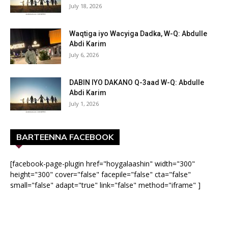
July 18, 2026
Waqtiga iyo Wacyiga Dadka, W-Q: Abdulle
Abdi Karim
July 6, 2026
DABIN IYO DAKANO Q-3aad W-Q: Abdulle
Abdi Karim
July 1, 2026
BARTEENNA FACEBOOK
[facebook-page-plugin href="hoygalaashin" width="300"
height="300" cover="false" facepile="false" cta="false"
small="false" adapt="true" link="false" method="iframe" ]