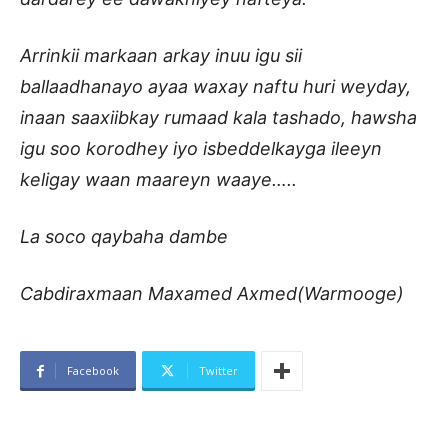
Arrinkii markaan arkay inuu igu sii
ballaadhanayo ayaa waxay naftu huri weyday,
inaan saaxiibkay rumaad kala tashado, hawsha
igu soo korodhey iyo isbeddelkayga ileeyn
keligay waan maareyn waaye…..
La soco qaybaha dambe
Cabdiraxmaan Maxamed Axmed(Warmooge)
Facebook
Twitter