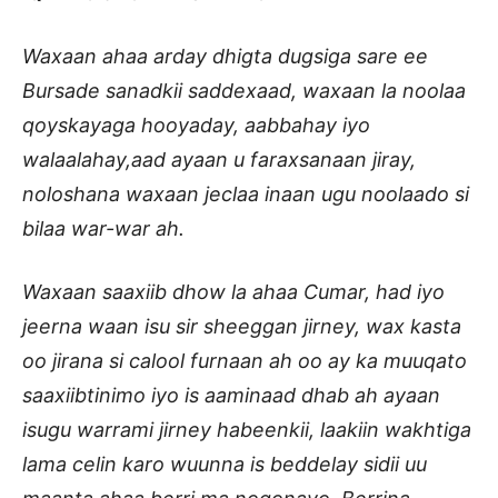
Waxaan ahaa arday dhigta dugsiga sare ee
Bursade sanadkii saddexaad, waxaan la noolaa
qoyskayaga hooyaday, aabbahay iyo
walaalahay,aad ayaan u faraxsanaan jiray,
noloshana waxaan jeclaa inaan ugu noolaado si
bilaa war-war ah.
Waxaan saaxiib dhow la ahaa Cumar, had iyo
jeerna waan isu sir sheeggan jirney, wax kasta
oo jirana si calool furnaan ah oo ay ka muuqato
saaxiibtinimo iyo is aaminaad dhab ah ayaan
isugu warrami jirney habeenkii, laakiin wakhtiga
lama celin karo wuunna is beddelay sidii uu