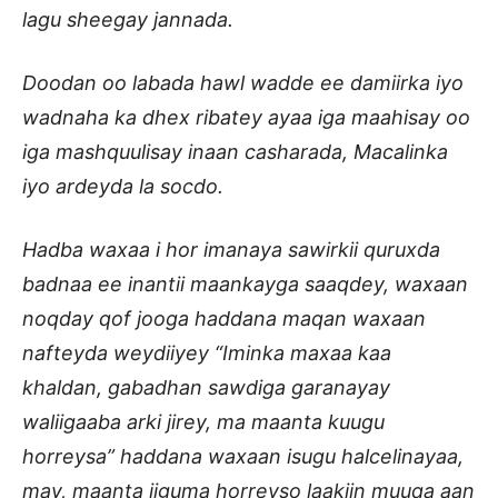
lagu sheegay jannada.
Doodan oo labada hawl wadde ee damiirka iyo
wadnaha ka dhex ribatey ayaa iga maahisay oo
iga mashquulisay inaan casharada, Macalinka
iyo ardeyda la socdo.
Hadba waxaa i hor imanaya sawirkii quruxda
badnaa ee inantii maankayga saaqdey, waxaan
noqday qof jooga haddana maqan waxaan
nafteyda weydiiyey “Iminka maxaa kaa
khaldan, gabadhan sawdiga garanayay
waliigaaba arki jirey, ma maanta kuugu
horreysa” haddana waxaan isugu halcelinayaa,
may, maanta iiguma horreyso laakiin muuqa aan