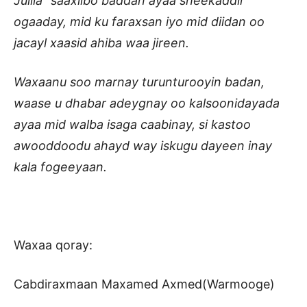
Jullia” saaxiibo baddan ayaa sheekaddii
ogaaday, mid ku faraxsan iyo mid diidan oo
jacayl xaasid ahiba waa jireen.
Waxaanu soo marnay turunturooyin badan,
waase u dhabar adeygnay oo kalsoonidayada
ayaa mid walba isaga caabinay, si kastoo
awooddoodu ahayd way iskugu dayeen inay
kala fogeeyaan.
Waxaa qoray:
Cabdiraxmaan Maxamed Axmed(Warmooge)