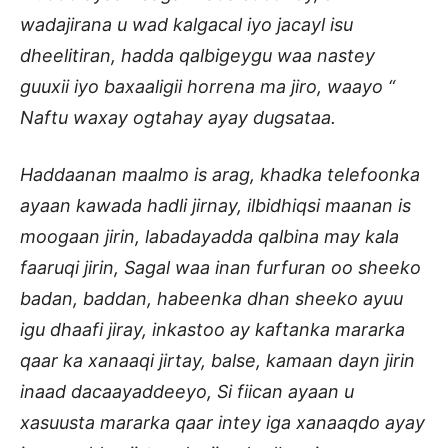
wadajirana u wad kalgacal iyo jacayl isu
dheelitiran, hadda qalbigeygu waa nastey
guuxii iyo baxaaligii horrena ma jiro, waayo “
Naftu waxay ogtahay ayay dugsataa.
Haddaanan maalmo is arag, khadka telefoonka
ayaan kawada hadli jirnay, ilbidhiqsi maanan is
moogaan jirin, labadayadda qalbina may kala
faaruqi jirin, Sagal waa inan furfuran oo sheeko
badan, baddan, habeenka dhan sheeko ayuu
igu dhaafi jiray, inkastoo ay kaftanka mararka
qaar ka xanaaqi jirtay, balse, kamaan dayn jirin
inaad dacaayaddeeyo, Si fiican ayaan u
xasuusta mararka qaar intey iga xanaaqdo ayay