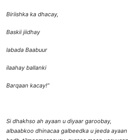
Biriishka ka dhacay,
Baskii jiidhay
labada Baabuur
ilaahay ballanki
Barqaan kacay!”
Si dhakhso ah ayaan u diyaar garoobay,
albaabkoo dhinacaa galbeedka u jeeda ayaan