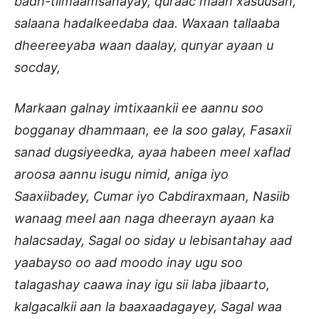
badh-tilmaamsanayay, quraac maan xasuusan,
salaana hadalkeedaba daa. Waxaan tallaaba
dheereeyaba waan daalay, qunyar ayaan u
socday,
Markaan galnay imtixaankii ee aannu soo
bogganay dhammaan, ee la soo galay, Fasaxii
sanad dugsiyeedka, ayaa habeen meel xaflad
aroosa aannu isugu nimid, aniga iyo
Saaxiibadey, Cumar iyo Cabdiraxmaan, Nasiib
wanaag meel aan naga dheerayn ayaan ka
halacsaday, Sagal oo siday u lebisantahay aad
yaabayso oo aad moodo inay ugu soo
talagashay caawa inay igu sii laba jibaarto,
kalgacalkii aan la baaxaadagayey, Sagal waa