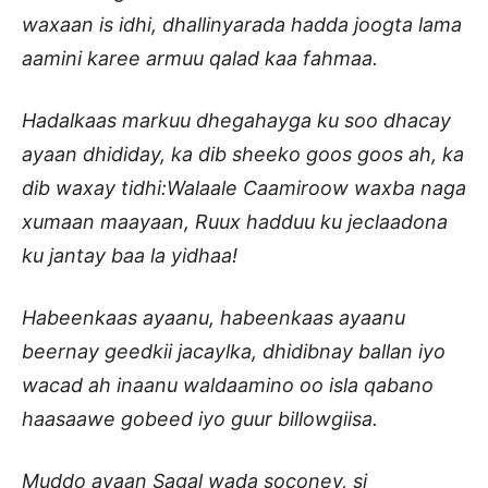
waxaan is idhi, dhallinyarada hadda joogta lama
aamini karee armuu qalad kaa fahmaa.
Hadalkaas markuu dhegahayga ku soo dhacay
ayaan dhididay, ka dib sheeko goos goos ah, ka
dib waxay tidhi:Walaale Caamiroow waxba naga
xumaan maayaan, Ruux hadduu ku jeclaadona
ku jantay baa la yidhaa!
Habeenkaas ayaanu, habeenkaas ayaanu
beernay geedkii jacaylka, dhidibnay ballan iyo
wacad ah inaanu waldaamino oo isla qabano
haasaawe gobeed iyo guur billowgiisa.
Muddo ayaan Sagal wada soconey, si