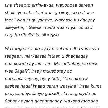
una sheegto arrinkayga, waxoogaa dareen
shaki iyo cabsi lehi waa igu jiray, oo qof wax
jeceli waa nugulyahaye, waxaase ku daayey,
alleylehe, “ Geesinimadu waa in yar oo aad
cagaha dhulka ku sii xejiso.
Waxoogaa ka dib ayay meel noo dhaw isa soo
taageen, markaasaa intaan u dhaqaaqay
dhankooda ayaan idhi: “Ma indhahaygaa mise
waa Sagal?”, intey muusootey oo
dhoolacadeysay, ayay tidhi, “Caamiroow
aashaa hadal imaad garan waayine” intaa kuma
ekaysane iyada iyo gabadhii la taagnayde ee
Sabaax ayaan gacanqaaday, waxaad moodaa