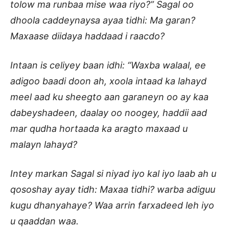
tolow ma runbaa mise waa riyo?” Sagal oo
dhoola caddeynaysa ayaa tidhi: Ma garan?
Maxaase diidaya haddaad i raacdo?
Intaan is celiyey baan idhi: “Waxba walaal, ee
adigoo baadi doon ah, xoola intaad ka lahayd
meel aad ku sheegto aan garaneyn oo ay kaa
dabeyshadeen, daalay oo noogey, haddii aad
mar qudha hortaada ka aragto maxaad u
malayn lahayd?
Intey markan Sagal si niyad iyo kal iyo laab ah u
qososhay ayay tidh: Maxaa tidhi? warba adiguu
kugu dhanyahaye? Waa arrin farxadeed leh iyo
u qaaddan waa.