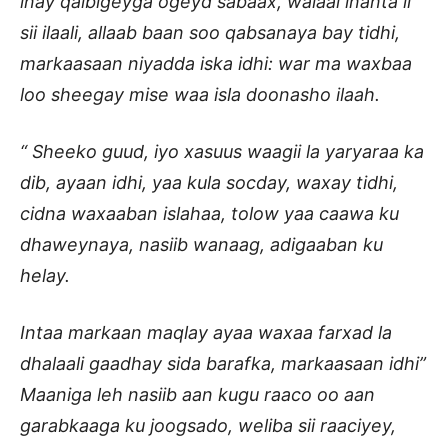
inay qalbigeyga ogeyd sabaax, walaal inanta ii
sii ilaali, allaab baan soo qabsanaya bay tidhi,
markaasaan niyadda iska idhi: war ma waxbaa
loo sheegay mise waa isla doonasho ilaah.
“ Sheeko guud, iyo xasuus waagii la yaryaraa ka
dib, ayaan idhi, yaa kula socday, waxay tidhi,
cidna waxaaban islahaa, tolow yaa caawa ku
dhaweynaya, nasiib wanaag, adigaaban ku
helay.
Intaa markaan maqlay ayaa waxaa farxad la
dhalaali gaadhay sida barafka, markaasaan idhi”
Maaniga leh nasiib aan kugu raaco oo aan
garabkaaga ku joogsado, weliba sii raaciyey,