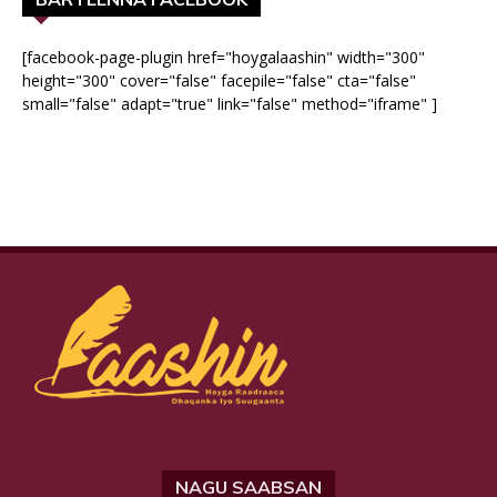
[facebook-page-plugin href="hoygalaashin" width="300"
height="300" cover="false" facepile="false" cta="false"
small="false" adapt="true" link="false" method="iframe" ]
NAGU SAABSAN