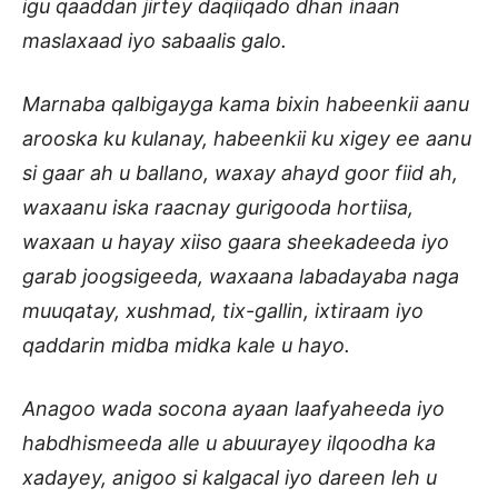
igu qaaddan jirtey daqiiqado dhan inaan
maslaxaad iyo sabaalis galo.
Marnaba qalbigayga kama bixin habeenkii aanu
arooska ku kulanay, habeenkii ku xigey ee aanu
si gaar ah u ballano, waxay ahayd goor fiid ah,
waxaanu iska raacnay gurigooda hortiisa,
waxaan u hayay xiiso gaara sheekadeeda iyo
garab joogsigeeda, waxaana labadayaba naga
muuqatay, xushmad, tix-gallin, ixtiraam iyo
qaddarin midba midka kale u hayo.
Anagoo wada socona ayaan laafyaheeda iyo
habdhismeeda alle u abuurayey ilqoodha ka
xadayey, anigoo si kalgacal iyo dareen leh u