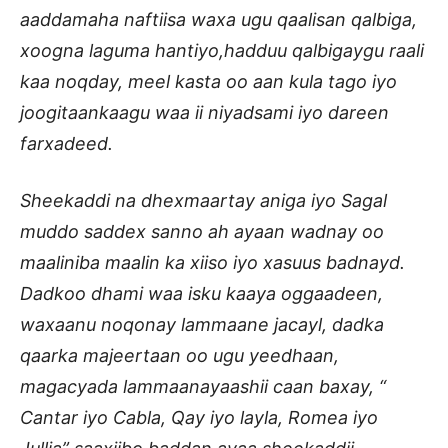
aaddamaha naftiisa waxa ugu qaalisan qalbiga,
xoogna laguma hantiyo,hadduu qalbigaygu raali
kaa noqday, meel kasta oo aan kula tago iyo
joogitaankaagu waa ii niyadsami iyo dareen
farxadeed.
Sheekaddi na dhexmaartay aniga iyo Sagal
muddo saddex sanno ah ayaan wadnay oo
maaliniba maalin ka xiiso iyo xasuus badnayd.
Dadkoo dhami waa isku kaaya oggaadeen,
waxaanu noqonay lammaane jacayl, dadka
qaarka majeertaan oo ugu yeedhaan,
magacyada lammaanayaashii caan baxay, “
Cantar iyo Cabla, Qay iyo layla, Romea iyo