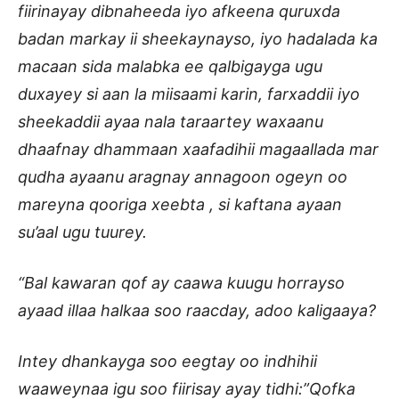
fiirinayay dibnaheeda iyo afkeena quruxda
badan markay ii sheekaynayso, iyo hadalada ka
macaan sida malabka ee qalbigayga ugu
duxayey si aan la miisaami karin, farxaddii iyo
sheekaddii ayaa nala taraartey waxaanu
dhaafnay dhammaan xaafadihii magaallada mar
qudha ayaanu aragnay annagoon ogeyn oo
mareyna qooriga xeebta , si kaftana ayaan
su’aal ugu tuurey.
“Bal kawaran qof ay caawa kuugu horrayso
ayaad illaa halkaa soo raacday, adoo kaligaaya?
Intey dhankayga soo eegtay oo indhihii
waaweynaa igu soo fiirisay ayay tidhi:”Qofka