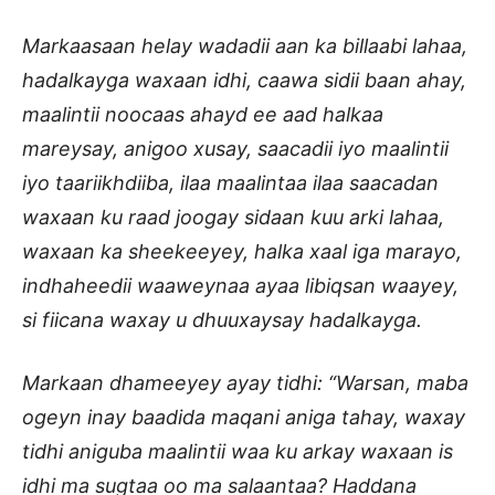
Markaasaan helay wadadii aan ka billaabi lahaa,
hadalkayga waxaan idhi, caawa sidii baan ahay,
maalintii noocaas ahayd ee aad halkaa
mareysay, anigoo xusay, saacadii iyo maalintii
iyo taariikhdiiba, ilaa maalintaa ilaa saacadan
waxaan ku raad joogay sidaan kuu arki lahaa,
waxaan ka sheekeeyey, halka xaal iga marayo,
indhaheedii waaweynaa ayaa libiqsan waayey,
si fiicana waxay u dhuuxaysay hadalkayga.
Markaan dhameeyey ayay tidhi: “Warsan, maba
ogeyn inay baadida maqani aniga tahay, waxay
tidhi aniguba maalintii waa ku arkay waxaan is
idhi ma sugtaa oo ma salaantaa? Haddana