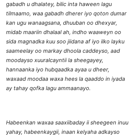
gabadh u dhalatey, bilic inta haween lagu
tilmaamo, waa gabadh dherer iyo qoton dumar
kan ugu wanaagsana, dhuuban oo dhexyar,
midab maariin dhalaal ah, indho waaweyn oo
sida magnadka kuu soo jiidana af iyo ilko layku
saameelay oo markay dhoola caddeyso, aad
moodayso xuuralcayntii la sheegayey,
hannaanka iyo hubqaadka ayaa u dheer,
waxaad moodaa waxa hees la qaaddo in iyada
ay tahay qofka lagu ammaanayo.
Habeenkan waxaa saaxiibaday ii sheegeen inuu
yahay, habeenkaygii, inaan kelyaha adkayso