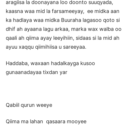
aragiisa la doonayana loo doonto suuqyada,
kaasna waa mid la farsameeyay, ee midka aan
ka hadlaya waa midka Buuraha lagasoo qoto si
dhif ah ayaana lagu arkaa, marka wax walba oo
qaali ah qiima ayay leeyihiin, sidaas si la mid ah
ayuu xaqqu qiimihiisa u sareeyaa.
Haddaba, waxaan hadalkayga kusoo
gunaanadayaa tixdan yar
Qabiil qurun weeye
Qiima ma lahan qasaara mooyee