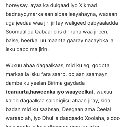
horeysay, ayaa ka dulqaad iyo Xikmad
badnayd,marka aan sidaa leeyahayna, waxaan
uga jeedaa waa jiri jirtay waligeed qabyaaladda
Soomaalida Qabaa’ilo is dirirana waa jireen,
balse, heerka uu maanta gaaray nacaybka la
isku qabo ma jirin.
Wuxuu ahaa dagaalkaas, mid ku eg, goobta
markaa la isku fara saaro, oo aan saamayn
dambe ku yeelan Birima gaydada
(
caruurta,haweenka iyo waayeelka
), wuxuu
kaloo dagaalkaa saldhigiisu ahaan jiray, sida
badan mid ku saabsan, Deegaan ama Ceelal
waraab ah, iyo Dhul la daaqsado Xoolaha, sidoo
kale xoolo la kala dhacana waa ku jirtay