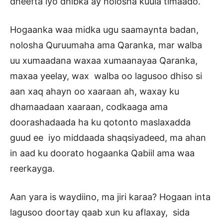
dheefta iyo dhibka ay nolosha kuula timaado.
Hogaanka waa midka ugu saamaynta badan,
nolosha Quruumaha ama Qaranka, mar walba
uu xumaadana waxaa xumaanayaa Qaranka,
maxaa yeelay, wax walba oo lagusoo dhiso si
aan xaq ahayn oo xaaraan ah, waxay ku
dhamaadaan xaaraan, codkaaga ama
doorashadaada ha ku qotonto maslaxadda
guud ee iyo middaada shaqsiyadeed, ma ahan
in aad ku doorato hogaanka Qabiil ama waa
reerkayga.
Aan yara is waydiino, ma jiri karaa? Hogaan inta
lagusoo doortay qaab xun ku aflaxay, sida