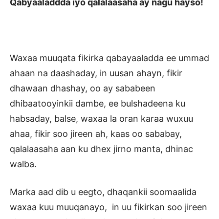
Qabyaaladdda iyo qalalaasaha ay nagu hayso!
Waxaa muuqata fikirka qabayaaladda ee ummad
ahaan na daashaday, in uusan ahayn, fikir
dhawaan dhashay, oo ay sababeen
dhibaatooyinkii dambe, ee bulshadeena ku
habsaday, balse, waxaa la oran karaa wuxuu
ahaa, fikir soo jireen ah, kaas oo sababay,
qalalaasaha aan ku dhex jirno manta, dhinac
walba.
Marka aad dib u eegto, dhaqankii soomaalida
waxaa kuu muuqanayo, in uu fikirkan soo jireen