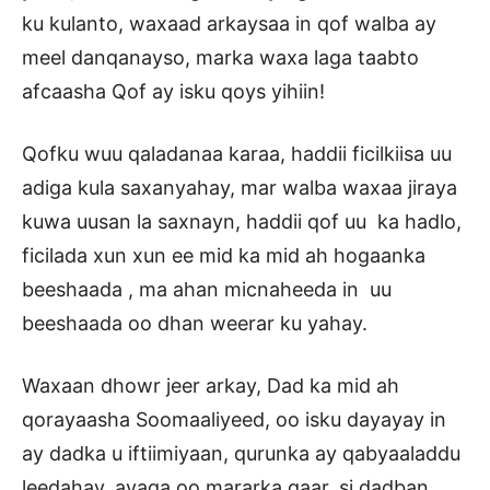
ku kulanto, waxaad arkaysaa in qof walba ay
meel danqanayso, marka waxa laga taabto
afcaasha Qof ay isku qoys yihiin!
Qofku wuu qaladanaa karaa, haddii ficilkiisa uu
adiga kula saxanyahay, mar walba waxaa jiraya
kuwa uusan la saxnayn, haddii qof uu ka hadlo,
ficilada xun xun ee mid ka mid ah hogaanka
beeshaada , ma ahan micnaheeda in uu
beeshaada oo dhan weerar ku yahay.
Waxaan dhowr jeer arkay, Dad ka mid ah
qorayaasha Soomaaliyeed, oo isku dayayay in
ay dadka u iftiimiyaan, qurunka ay qabyaaladdu
leedahay, ayaga oo mararka qaar, si dadban