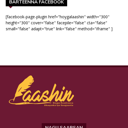
BARTEENNA FACEBOOK
[facebook-page-plugin href="hoygalaashin" width="300"
height="300" cover="false" facepile="false" cta="false"
small="false" adapt="true" link="false" method="iframe" ]
NAGU SAABSAN