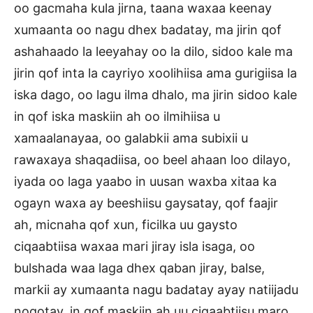
oo gacmaha kula jirna, taana waxaa keenay
xumaanta oo nagu dhex badatay, ma jirin qof
ashahaado la leeyahay oo la dilo, sidoo kale ma
jirin qof inta la cayriyo xoolihiisa ama gurigiisa la
iska dago, oo lagu ilma dhalo, ma jirin sidoo kale
in qof iska maskiin ah oo ilmihiisa u
xamaalanayaa, oo galabkii ama subixii u
rawaxaya shaqadiisa, oo beel ahaan loo dilayo,
iyada oo laga yaabo in uusan waxba xitaa ka
ogayn waxa ay beeshiisu gaysatay, qof faajir
ah, micnaha qof xun, ficilka uu gaysto
ciqaabtiisa waxaa mari jiray isla isaga, oo
bulshada waa laga dhex qaban jiray, balse,
markii ay xumaanta nagu badatay ayay natiijadu
noqotay, in qof maskiin ah uu ciqaabtiisu maro,