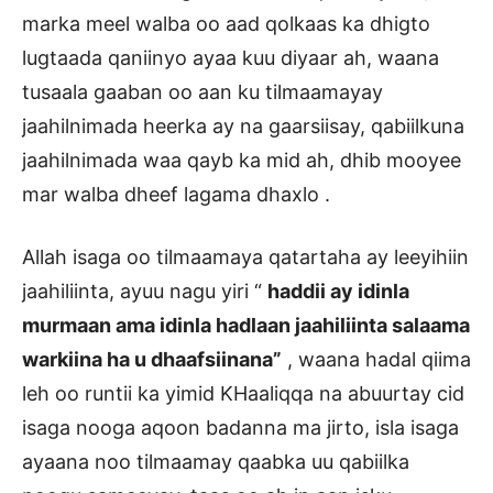
marka meel walba oo aad qolkaas ka dhigto
lugtaada qaniinyo ayaa kuu diyaar ah, waana
tusaala gaaban oo aan ku tilmaamayay
jaahilnimada heerka ay na gaarsiisay, qabiilkuna
jaahilnimada waa qayb ka mid ah, dhib mooyee
mar walba dheef lagama dhaxlo .
Allah isaga oo tilmaamaya qatartaha ay leeyihiin
jaahiliinta, ayuu nagu yiri “
haddii ay idinla
murmaan ama idinla hadlaan jaahiliinta salaama
warkiina ha u dhaafsiinana”
, waana hadal qiima
leh oo runtii ka yimid KHaaliqqa na abuurtay cid
isaga nooga aqoon badanna ma jirto, isla isaga
ayaana noo tilmaamay qaabka uu qabiilka