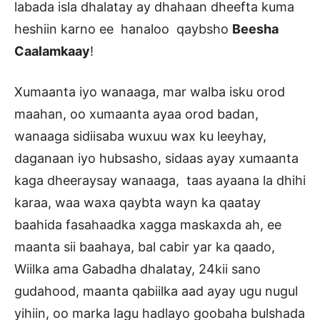
labada isla dhalatay ay dhahaan dheefta kuma
heshiin karno ee hanaloo qaybsho
Beesha
Caalamkaay
!
Xumaanta iyo wanaaga, mar walba isku orod
maahan, oo xumaanta ayaa orod badan,
wanaaga sidiisaba wuxuu wax ku leeyhay,
daganaan iyo hubsasho, sidaas ayay xumaanta
kaga dheeraysay wanaaga, taas ayaana la dhihi
karaa, waa waxa qaybta wayn ka qaatay
baahida fasahaadka xagga maskaxda ah, ee
maanta sii baahaya, bal cabir yar ka qaado,
Wiilka ama Gabadha dhalatay, 24kii sano
gudahood, maanta qabiilka aad ayay ugu nugul
yihiin, oo marka lagu hadlayo goobaha bulshada