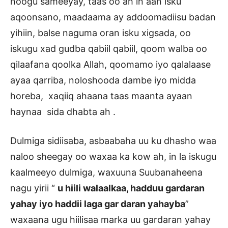
noogu sameeyay, taas oo ah in aan isku
aqoonsano, maadaama ay addoomadiisu badan
yihiin, balse naguma oran isku xigsada, oo
iskugu xad gudba qabiil qabiil, qoom walba oo
qilaafana qoolka Allah, qoomamo iyo qalalaase
ayaa qarriba, noloshooda dambe iyo midda
horeba, xaqiiq ahaana taas maanta ayaan
haynaa sida dhabta ah .
Dulmiga sidiisaba, asbaabaha uu ku dhasho waa
naloo sheegay oo waxaa ka kow ah, in la iskugu
kaalmeeyo dulmiga, waxuuna Suubanaheena
nagu yirii “
u hiili walaalkaa, hadduu gardaran
yahay iyo haddii laga gar daran yahayba
”
waxaana ugu hiilisaa marka uu gardaran yahay