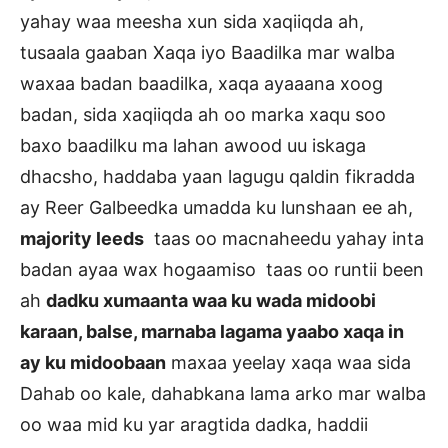
yahay waa meesha xun sida xaqiiqda ah,
tusaala gaaban Xaqa iyo Baadilka mar walba
waxaa badan baadilka, xaqa ayaaana xoog
badan, sida xaqiiqda ah oo marka xaqu soo
baxo baadilku ma lahan awood uu iskaga
dhacsho, haddaba yaan lagugu qaldin fikradda
ay Reer Galbeedka umadda ku lunshaan ee ah,
majority leeds
taas oo macnaheedu yahay inta
badan ayaa wax hogaamiso taas oo runtii been
ah
dadku xumaanta waa ku wada midoobi
karaan, balse, marnaba lagama yaabo xaqa in
ay ku midoobaan
maxaa yeelay xaqa waa sida
Dahab oo kale, dahabkana lama arko mar walba
oo waa mid ku yar aragtida dadka, haddii