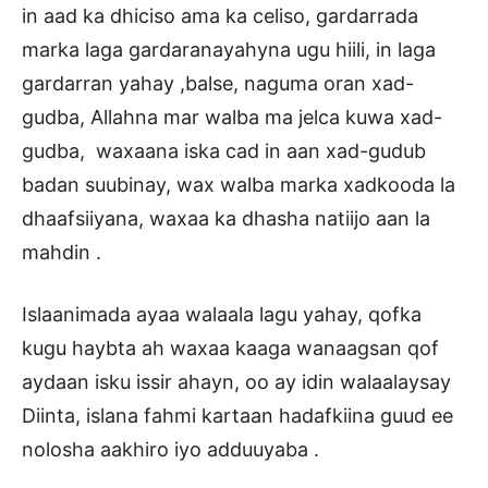
in aad ka dhiciso ama ka celiso, gardarrada
marka laga gardaranayahyna ugu hiili, in laga
gardarran yahay ,balse, naguma oran xad-
gudba, Allahna mar walba ma jelca kuwa xad-
gudba, waxaana iska cad in aan xad-gudub
badan suubinay, wax walba marka xadkooda la
dhaafsiiyana, waxaa ka dhasha natiijo aan la
mahdin .
Islaanimada ayaa walaala lagu yahay, qofka
kugu haybta ah waxaa kaaga wanaagsan qof
aydaan isku issir ahayn, oo ay idin walaalaysay
Diinta, islana fahmi kartaan hadafkiina guud ee
nolosha aakhiro iyo adduuyaba .