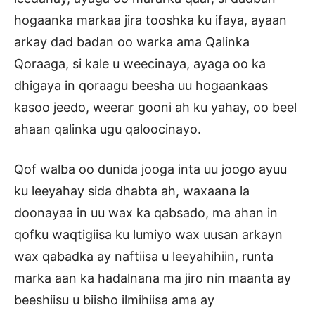
hogaanka markaa jira tooshka ku ifaya, ayaan
arkay dad badan oo warka ama Qalinka
Qoraaga, si kale u weecinaya, ayaga oo ka
dhigaya in qoraagu beesha uu hogaankaas
kasoo jeedo, weerar gooni ah ku yahay, oo beel
ahaan qalinka ugu qaloocinayo.
Qof walba oo dunida jooga inta uu joogo ayuu
ku leeyahay sida dhabta ah, waxaana la
doonayaa in uu wax ka qabsado, ma ahan in
qofku waqtigiisa ku lumiyo wax uusan arkayn
wax qabadka ay naftiisa u leeyahihiin, runta
marka aan ka hadalnana ma jiro nin maanta ay
beeshiisu u biisho ilmihiisa ama ay