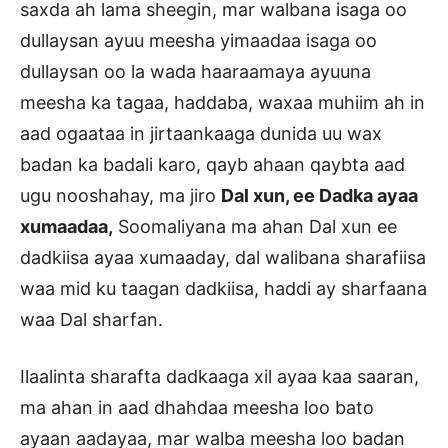
saxda ah lama sheegin, mar walbana isaga oo
dullaysan ayuu meesha yimaadaa isaga oo
dullaysan oo la wada haaraamaya ayuuna
meesha ka tagaa, haddaba, waxaa muhiim ah in
aad ogaataa in jirtaankaaga dunida uu wax
badan ka badali karo, qayb ahaan qaybta aad
ugu nooshahay, ma jiro
Dal xun, ee Dadka ayaa
xumaadaa,
Soomaliyana ma ahan Dal xun ee
dadkiisa ayaa xumaaday, dal walibana sharafiisa
waa mid ku taagan dadkiisa, haddi ay sharfaana
waa Dal sharfan.
Ilaalinta sharafta dadkaaga xil ayaa kaa saaran,
ma ahan in aad dhahdaa meesha loo bato
ayaan aadayaa, mar walba meesha loo badan