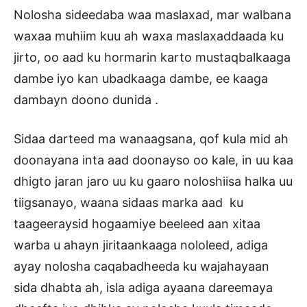
Nolosha sideedaba waa maslaxad, mar walbana
waxaa muhiim kuu ah waxa maslaxaddaada ku
jirto, oo aad ku hormarin karto mustaqbalkaaga
dambe iyo kan ubadkaaga dambe, ee kaaga
dambayn doono dunida .
Sidaa darteed ma wanaagsana, qof kula mid ah
doonayana inta aad doonayso oo kale, in uu kaa
dhigto jaran jaro uu ku gaaro noloshiisa halka uu
tiigsanayo, waana sidaas marka aad ku
taageeraysid hogaamiye beeleed aan xitaa
warba u ahayn jiritaankaaga nololeed, adiga
ayay nolosha caqabadheeda ku wajahayaan
sida dhabta ah, isla adiga ayaana dareemaya