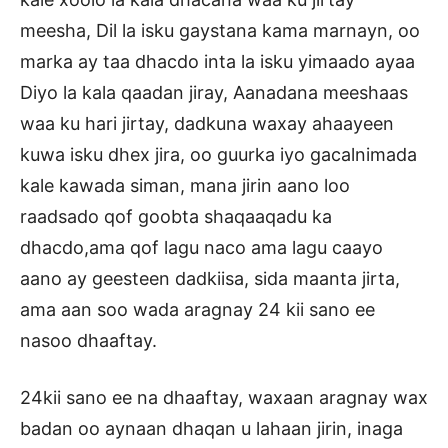
meesha, Dil la isku gaystana kama marnayn, oo
marka ay taa dhacdo inta la isku yimaado ayaa
Diyo la kala qaadan jiray, Aanadana meeshaas
waa ku hari jirtay, dadkuna waxay ahaayeen
kuwa isku dhex jira, oo guurka iyo gacalnimada
kale kawada siman, mana jirin aano loo
raadsado qof goobta shaqaaqadu ka
dhacdo,ama qof lagu naco ama lagu caayo
aano ay geesteen dadkiisa, sida maanta jirta,
ama aan soo wada aragnay 24 kii sano ee
nasoo dhaaftay.
24kii sano ee na dhaaftay, waxaan aragnay wax
badan oo aynaan dhaqan u lahaan jirin, inaga