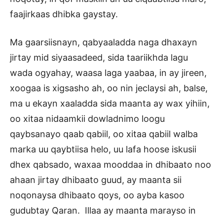
faajirkaas dhibka gaystay.
Ma gaarsiisnayn, qabyaaladda naga dhaxayn
jirtay mid siyaasadeed, sida taariikhda lagu
wada ogyahay, waasa laga yaabaa, in ay jireen,
xoogaa is xigsasho ah, oo nin jeclaysi ah, balse,
ma u ekayn xaaladda sida maanta ay wax yihiin,
oo xitaa nidaamkii dowladnimo loogu
qaybsanayo qaab qabiil, oo xitaa qabiil walba
marka uu qaybtiisa helo, uu lafa hoose iskusii
dhex qabsado, waxaa mooddaa in dhibaato noo
ahaan jirtay dhibaato guud, ay maanta sii
noqonaysa dhibaato qoys, oo ayba kasoo
gudubtay Qaran. Illaa ay maanta marayso in