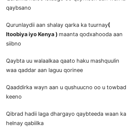
qaybsano
Qurunlaydii aan shalay qarka ka tuurnay
(
Itoobiya iyo Kenya )
maanta qodxahooda aan
siibno
Qaybta uu walaalkaa qaato haku mashquulin
waa qaddar aan laguu qorinee
Qaaddirka wayn aan u qushuucno oo u towbad
keeno
Qibrad hadii laga dhargayo qaybteeda waan ka
helnay qabiilka