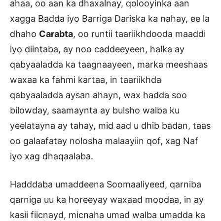
ahaa, oo aan ka dhaxalnay, qolooyinka aan
xagga Badda iyo Barriga Dariska ka nahay, ee la
dhaho
Carabta
, oo runtii taariikhdooda maaddi
iyo diintaba, ay noo caddeeyeen, halka ay
qabyaaladda ka taagnaayeen, marka meeshaas
waxaa ka fahmi kartaa, in taariikhda
qabyaaladda aysan ahayn, wax hadda soo
bilowday, saamaynta ay bulsho walba ku
yeelatayna ay tahay, mid aad u dhib badan, taas
oo galaafatay nolosha malaayiin qof, xag Naf
iyo xag dhaqaalaba.
Hadddaba umaddeena Soomaaliyeed, qarniba
qarniga uu ka horeeyay waxaad moodaa, in ay
kasii fiicnayd, micnaha umad walba umadda ka