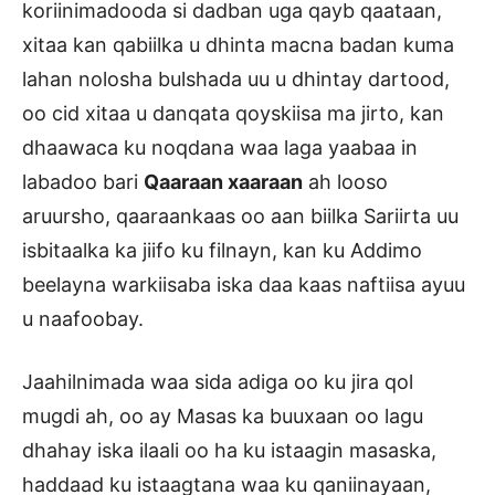
koriinimadooda si dadban uga qayb qaataan,
xitaa kan qabiilka u dhinta macna badan kuma
lahan nolosha bulshada uu u dhintay dartood,
oo cid xitaa u danqata qoyskiisa ma jirto, kan
dhaawaca ku noqdana waa laga yaabaa in
labadoo bari
Qaaraan xaaraan
ah looso
aruursho, qaaraankaas oo aan biilka Sariirta uu
isbitaalka ka jiifo ku filnayn, kan ku Addimo
beelayna warkiisaba iska daa kaas naftiisa ayuu
u naafoobay.
Jaahilnimada waa sida adiga oo ku jira qol
mugdi ah, oo ay Masas ka buuxaan oo lagu
dhahay iska ilaali oo ha ku istaagin masaska,
haddaad ku istaagtana waa ku qaniinayaan,