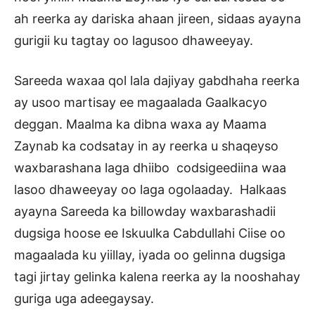
ah reerka ay dariska ahaan jireen, sidaas ayayna
gurigii ku tagtay oo lagusoo dhaweeyay.
Sareeda waxaa qol lala dajiyay gabdhaha reerka
ay usoo martisay ee magaalada Gaalkacyo
deggan. Maalma ka dibna waxa ay Maama
Zaynab ka codsatay in ay reerka u shaqeyso
waxbarashana laga dhiibo codsigeediina waa
lasoo dhaweeyay oo laga ogolaaday. Halkaas
ayayna Sareeda ka billowday waxbarashadii
dugsiga hoose ee Iskuulka Cabdullahi Ciise oo
magaalada ku yiillay, iyada oo gelinna dugsiga
tagi jirtay gelinka kalena reerka ay la nooshahay
guriga uga adeegaysay.