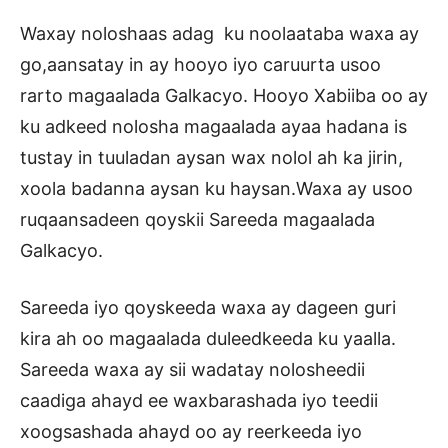
Waxay noloshaas adag ku noolaataba waxa ay
go,aansatay in ay hooyo iyo caruurta usoo
rarto magaalada Galkacyo. Hooyo Xabiiba oo ay
ku adkeed nolosha magaalada ayaa hadana is
tustay in tuuladan aysan wax nolol ah ka jirin,
xoola badanna aysan ku haysan.Waxa ay usoo
ruqaansadeen qoyskii Sareeda magaalada
Galkacyo.
Sareeda iyo qoyskeeda waxa ay dageen guri
kira ah oo magaalada duleedkeeda ku yaalla.
Sareeda waxa ay sii wadatay nolosheedii
caadiga ahayd ee waxbarashada iyo teedii
xoogsashada ahayd oo ay reerkeeda iyo