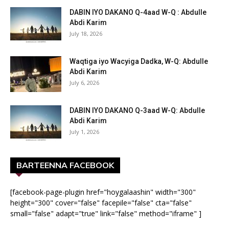
DABIN IYO DAKANO Q-4aad W-Q : Abdulle
Abdi Karim
July 18, 2026
Waqtiga iyo Wacyiga Dadka, W-Q: Abdulle
Abdi Karim
July 6, 2026
DABIN IYO DAKANO Q-3aad W-Q: Abdulle
Abdi Karim
July 1, 2026
BARTEENNA FACEBOOK
[facebook-page-plugin href="hoygalaashin" width="300"
height="300" cover="false" facepile="false" cta="false"
small="false" adapt="true" link="false" method="iframe" ]