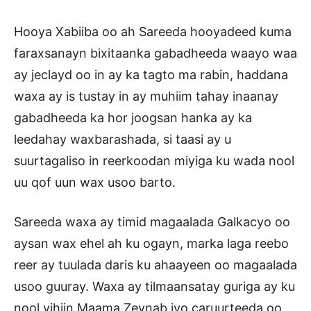
Hooya Xabiiba oo ah Sareeda hooyadeed kuma
faraxsanayn bixitaanka gabadheeda waayo waa
ay jeclayd oo in ay ka tagto ma rabin, haddana
waxa ay is tustay in ay muhiim tahay inaanay
gabadheeda ka hor joogsan hanka ay ka
leedahay waxbarashada, si taasi ay u
suurtagaliso in reerkoodan miyiga ku wada nool
uu qof uun wax usoo barto.
Sareeda waxa ay timid magaalada Galkacyo oo
aysan wax ehel ah ku ogayn, marka laga reebo
reer ay tuulada daris ku ahaayeen oo magaalada
usoo guuray. Waxa ay tilmaansatay guriga ay ku
nool yihiin Maama Zeynab iyo caruurteeda oo