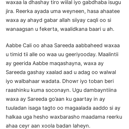
waxaa la dhashay tiro wiilal iyo gabdhaba isugu
jira. Reerka ayada uma weyneen, hasa ahaatee
waxa ay ahayd gabar allah siiyay caqli oo si
wanaagsan u fekerta, waalidkana baari u ah.
Aabbe Cali oo ahaa Sareeda aabbaheed waxaa
u timid tii alle oo waa uu geeriyooday. Maalintii
ay geerida Aabbe maqashayna, waxa ay
Sareeda gashay xaalad aad u adag oo walwal
iyo walbahaar wadata. Dhowr iyo toban beri
raashinku kuma soconayn. Ugu dambayntiina
waxa ay Sareeda go’aan ku gaartay in ay
tuuladan isaga tagto oo magaalada aaddo si ay
halkaa uga hesho waxbarasho maadama reerku
ahaa ceyr aan xoola badan laheyn.