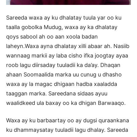
Sareeda waxa ay ku dhalatay tuula yar oo ku
taalla gobolka Mudug, waxa ay ka dhalatay
qoys sabool ah oo aan xoola badan
laheyn.Waxa ayna dhalatay xilli abaar ah. Nasiib
wannaag markii ay laba cisho ifka joogtay ayaa
roob lagu diirsaday tuuladii ka da’ay. Dhaqan
ahaan Soomaalida marka uu cunug u dhasho
waxa ay la magac dhigaan hadba xaaladda
taaggan marka. Sareedana sidaas ayuu
waalidkeed ula baxay oo ka dhigan Barwaaqo.
Waxa ay ku barbaartay oo ay dugsi quraankana
ku dhammaysatay tuuladii lagu dhalay. Sareeda