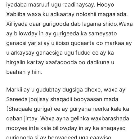
iyadaba masruuf ugu raadinaysay. Hooyo
Xabiiba waxa ku adkaatay noloshii magaalada.
Xilliyada qaar gurigooda dab lagama shido.Waxa
ay bllowday in ay gurigeeda ka sameysato
ganacsi yar si ay u iibiso qudaarta oo markaa ay
u arkaysay ganacsiga ugu fudud ee ay ka
hirgalin kartay xaafadooda oo dadkuna u
baahan yihiin.
Markii ay u gudubtay dugsiga dhexe, waxa ay
Sareeda joojisay shaqadii booyaasanimada
(Shaqaale guriga) ee ay guryaha reerka kale ka
qaban jirtay. Waxa ayna gelinka waxbarashada
mooyee inta kale billowday in ay ka shaqayso
gurigooda si ay hooyadeed uga caawiso