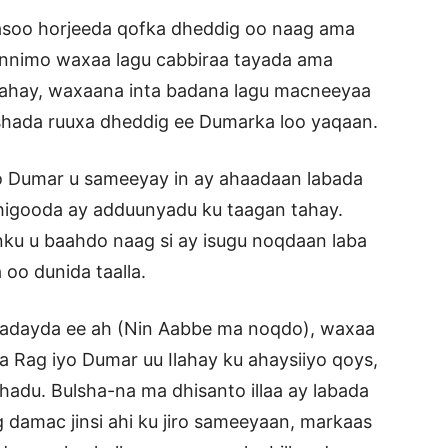
asoo horjeeda qofka dheddig oo naag ama
innimo waxaa lagu cabbiraa tayada ama
eyahay, waxaana inta badana lagu macneeyaa
ada ruuxa dheddig ee Dumarka loo yaqaan.
yo Dumar u sameeyay in ay ahaadaan labada
ashigooda ay adduunyadu ku taagan tahay.
nku u baahdo naag si ay isugu noqdaan laba
oo dunida taalla.
adayda ee ah (Nin Aabbe ma noqdo), waxaa
a Rag iyo Dumar uu Ilahay ku ahaysiiyo qoys,
hadu. Bulsha-na ma dhisanto illaa ay labada
g damac jinsi ahi ku jiro sameeyaan, markaas