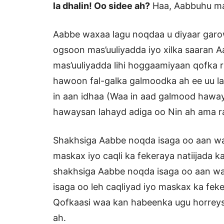
la dhalin! Oo sidee ah?
Haa, Aabbuhu ma 
Aabbe waxaa lagu noqdaa u diyaar garow
ogsoon mas’uuliyadda iyo xilka saaran 
mas’uuliyadda lihi hoggaamiyaan qofka 
hawoon fal-galka galmoodka ah ee uu 
in aan idhaa (Waa in aad galmood haway
hawaysan lahayd adiga oo Nin ah ama r
Shakhsiga Aabbe noqda isaga oo aan wa
maskax iyo caqli ka fekeraya natiijada k
shakhsiga Aabbe noqda isaga oo aan wax
isaga oo leh caqliyad iyo maskax ka feke
Qofkaasi waa kan habeenka ugu horreysa
ah.