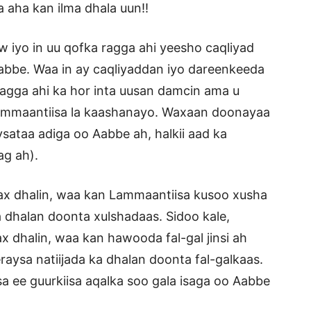
aha kan ilma dhala uun!!
 iyo in uu qofka ragga ahi yeesho caqliyad
Aabbe. Waa in ay caqliyaddan iyo dareenkeeda
ragga ahi ka hor inta uusan damcin ama u
lammaantiisa la kaashanayo. Waxaan doonayaa
sataa adiga oo Aabbe ah, halkii aad ka
ag ah).
x dhalin, waa kan Lammaantiisa kusoo xusha
a dhalan doonta xulshadaas. Sidoo kale,
 dhalin, waa kan hawooda fal-gal jinsi ah
raysa natiijada ka dhalan doonta fal-galkaas.
 ee guurkiisa aqalka soo gala isaga oo Aabbe