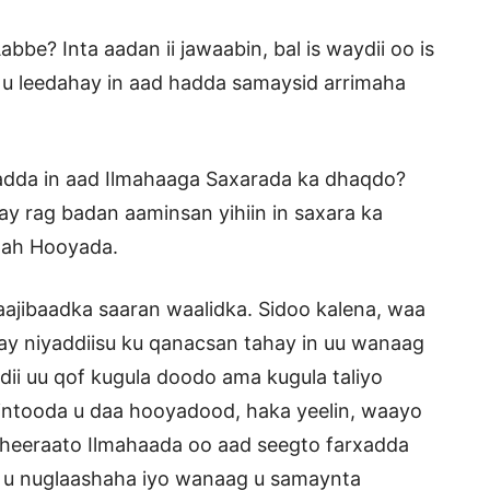
be? Inta aadan ii jawaabin, bal is waydii oo is
u leedahay in aad hadda samaysid arrimaha
hadda in aad Ilmahaaga Saxarada ka dhaqdo?
y rag badan aaminsan yihiin in saxara ka
 ah Hooyada.
ajibaadka saaran waalidka. Sidoo kalena, waa
 ay niyaddiisu ku qanacsan tahay in uu wanaag
dii uu qof kugula doodo ama kugula taliyo
intooda u daa hooyadood, haka yeelin, waayo
 dheeraato Ilmahaada oo aad seegto farxadda
lo u nuglaashaha iyo wanaag u samaynta