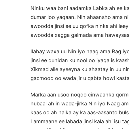
Ninku waa bani aadamka Labka ah ee k
dumar loo yaqaan. Nin ahaansho ama n
awoodda jinsi ee uu qofka ninka ahi le
awoodda xagga galmada ama hawaysash
Ilahay waxa uu Nin iyo naag ama Rag i
jinsi ee dunidan ku nool oo iyaga is ka
Xikmad alle ayeeyna ku ahaatay in uu ni
gacmood oo wada jir u qabta howl kasta 
Marka aan usoo noqdo cinwaanka qorm
hubaal ah in wada-jirka Nin iyo Naag am
kaas oo ah halka ay ka aas-aasanto buls
Lammaane ee labada jinsi kala ahi isu ta