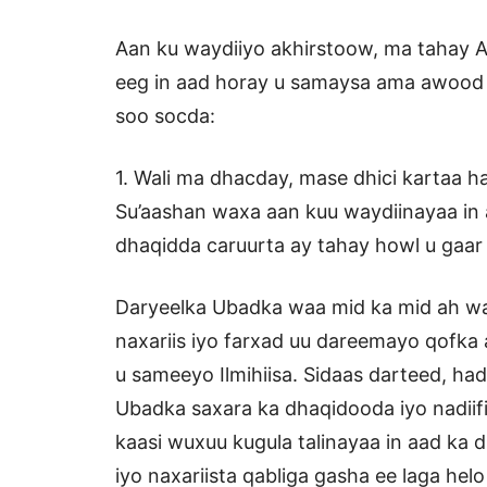
Aan ku waydiiyo akhirstoow, ma tahay Aab
eeg in aad horay u samaysa ama awood 
soo socda:
1. Wali ma dhacday, mase dhici kartaa 
Su’aashan waxa aan kuu waydiinayaa in a
dhaqidda caruurta ay tahay howl u gaar
Daryeelka Ubadka waa mid ka mid ah wa
naxariis iyo farxad uu dareemayo qofka
u sameeyo Ilmihiisa. Sidaas darteed, had
Ubadka saxara ka dhaqidooda iyo nadiif
kaasi wuxuu kugula talinayaa in aad ka
iyo naxariista qabliga gasha ee laga he