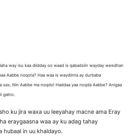
aha way isu kaa diidday oo waad is qabadsiin wayday weedhan
aa Aabbe noqota? Haa waa is waydiinta ay durbaba
waa sax, Nin Aabbe ma noqdo! Haddaa yaa noqda Aabbe? Anigaa
i galno.
sho ku jira waxa uu leeyahay macne ama Eray
aha eraygaasna waa ay ku adag tahay
 hubaal in uu khaldayo.