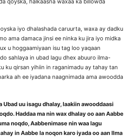
rada qoyska, halkaasna waxaa ka billowda
qoyska iyo dhalashada caruurta, waxa ay dadku
o ama damaca jinsi ee ninka ku jira iyo midka
uux u hoggaamiyaan isu tag loo yaqaan
ado sahlaya in ubad lagu dhex abuuro ilma-
 ku qirsan yihiin in raganimadu ay tahay tan
umarka ah ee iyadana naagnimada ama awoodda
 Ubad uu isagu dhalay, laakiin awooddaasi
 noqdo. Haddaa ma nin wax dhalay oo aan Aabbe
guma noqdo, Aabbenimase nin waa lagu
hay in Aabbe la noqon karo iyada oo aan Ilma