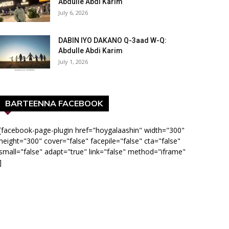
Abdulle Abdi Karim
July 6, 2026
DABIN IYO DAKANO Q-3aad W-Q:
Abdulle Abdi Karim
July 1, 2026
BARTEENNA FACEBOOK
[facebook-page-plugin href="hoygalaashin" width="300"
height="300" cover="false" facepile="false" cta="false"
small="false" adapt="true" link="false" method="iframe"
]