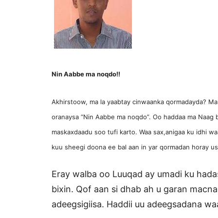
Nin Aabbe ma noqdo!!
Akhirstoow, ma la yaabtay cinwaanka qormadayda? Mal
oranaysa “Nin Aabbe ma noqdo”. Oo haddaa ma Naag b
maskaxdaadu soo tufi karto. Waa sax,anigaa ku idhi 
kuu sheegi doona ee bal aan in yar qormadan horay usi
Eray walba oo Luuqad ay umadi ku hada
bixin. Qof aan si dhab ah u garan macn
adeegsigiisa. Haddii uu adeegsadana waa