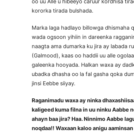
oo uu Alle u hibeeyo caruur kordhisa ti
kororka tirada bulshada.
Marka laga hadlayo billowga dhismaha 
wada ogsoon yihiin in dareenka ragganim
naagta ama dumarka ku jira ay labada r
(Galmood), kaas oo haddii uu alle ogola
galeenka hooyada. Halkan waxa ay dadku
ubadka dhasha oo la fal gasha qoka d
jinsi Eebbe siiyay.
Raganimadu waxa ay ninka dhaxashiisaa
kaligeed kuma filna in uu ninku Aabbe
ahayn baa jira? Haa. Ninnimo Aabbe la
noqdaa!! Waxaan kaloo anigu aaminsan a